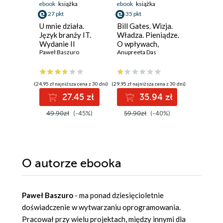
ebook
książka
ebook
książka
ebook
ksi
27 pkt
35 pkt
32 pkt
U mnie działa.
Bill Gates. Wizja.
Przyspie
Język branży IT.
Władza. Pieniądze.
Lean i 
Wydanie II
O wpływach,
rozwoju 
Paweł Baszuro
biznesie i tym, co
Anupreeta Das
technol
Nicole Fo
niejawne
(24,95 zł najniższa cena z 30 dni)
(29,95 zł najniższa cena z 30 dni)
(29,49 zł najni
27.45 zł
35.94 zł
3
49.90zł
(-45%)
59.90zł
(-40%)
59.00z
O autorze
ebooka
Paweł Baszuro
- ma ponad dziesięcioletnie
doświadczenie w wytwarzaniu oprogramowania.
Pracował przy wielu projektach, między innymi dla