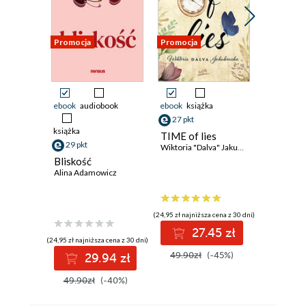
Promocja
Promocja
Promocja
ebook
audiobook
ebook
książka
ebook
ksi
27 pkt
92 pkt
książka
TIME of lies
CCNP 3
29 pkt
Wiktoria "Dalva" Jakubowska
ENARSI.
Zaawan
Bliskość
adminis
Adam Józe
Alina Adamowicz
sieciami
przedsię
bezpiec
(24,95 zł najniższa cena z 30 dni)
(84,50 zł najni
sieci
27.45 zł
9
(24,95 zł najniższa cena z 30 dni)
49.90zł
(-45%)
169.00z
29.94 zł
49.90zł
(-40%)