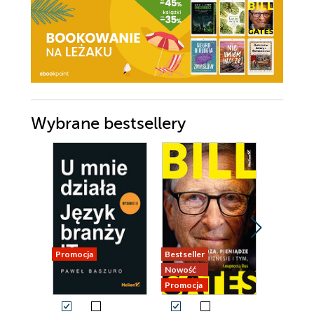
Wybrane bestsellery
Promocja
Bestseller
Promocja
Nowość
Promocja