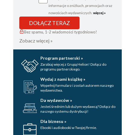
informacje o zniżkach, promocjach oraz
nowościach wydawniczych.
więcej »
DOŁĄCZ TERAZ
Bez spamu, 1-2 wiadomości tygodniowo!
Zobacz więcej »
Program partnerski »
Zarabiaj więcej z Grupą Helion! Dołącz do
programu partnerskiego.
Wydaj z nami książkę »
Wypełnij formularz i zostań autorem naszego
wydawnictwa.
Da wydawców »
Jesteś średnim lub dużym wydawcą? Dołącz do
naszego systemu dystrybucji!
Dla biznesu »
Ebooki i audiobooki w Twojej firmie.