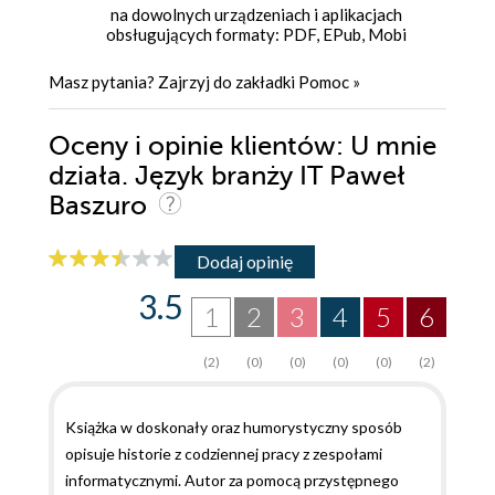
na dowolnych urządzeniach i aplikacjach
obsługujących formaty: PDF, EPub, Mobi
Masz pytania? Zajrzyj do zakładki
Pomoc
»
Oceny i opinie klientów: U mnie
działa. Język branży IT Paweł
Baszuro
Dodaj opinię
3.5
1
2
3
4
5
6
(2)
(0)
(0)
(0)
(0)
(2)
Książka w doskonały oraz humorystyczny sposób
opisuje historie z codziennej pracy z zespołami
informatycznymi. Autor za pomocą przystępnego