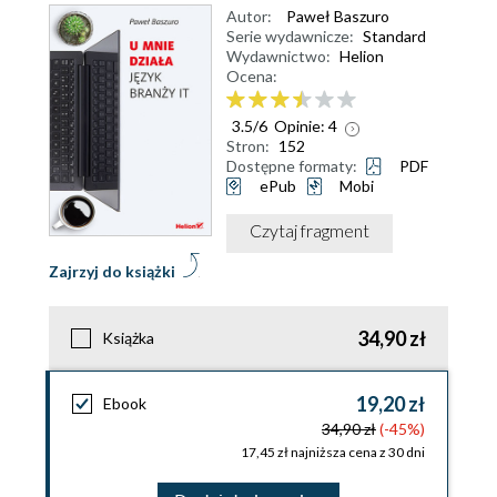
Autor:
Paweł Baszuro
Serie wydawnicze:
Standard
Wydawnictwo:
Helion
Ocena:
3.5
/
6
Opinie:
4
Stron:
152
Dostępne formaty:
PDF
ePub
Mobi
Czytaj fragment
Zajrzyj do książki
34,90 zł
Książka
19,20 zł
Ebook
34,90 zł
(-45%)
17,45 zł najniższa cena z 30 dni