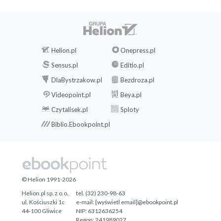
Helion.pl
Onepress.pl
Sensus.pl
Editio.pl
DlaBystrzakow.pl
Bezdroza.pl
Videopoint.pl
Beya.pl
Czytalisek.pl
Sploty
Biblio.Ebookpoint.pl
© Helion 1991-2026
Helion.pl sp. z o.o.
tel. (32) 230-98-63
ul. Kościuszki 1c
e-mail:
[wyświetl email]@ebookpoint.pl
44-100 Gliwice
NIP: 6312636254
Regon: 241989027