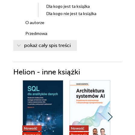
Dla kogo jest ta książka
Dla kogo nie jest ta książka
O autorze
Przedmowa
Komputery i oprogramowanie
pokaż cały spis treści
Komputer w życiu codziennym
Komputer i oprogramowanie w firmie
Komputer w wytwarzaniu
Helion - inne książki
oprogramowania
Działanie oprogramowania
Projekty informatyczne
Cykl życia i role projektu
oprogramowania
Zwinne podejście
Analiza i wymagania
Nowość
Nowość
Nowość
Źródła i podział wymagań
Promocja
Promocja
Promocja