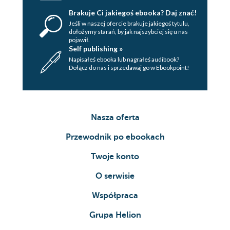
Brakuje Ci jakiegoś ebooka? Daj znać!
Jeśli w naszej ofercie brakuje jakiegoś tytulu,
dołożymy starań, by jak najszybciej się u nas
pojawił.
Self publishing »
Napisałeś ebooka lub nagrałeś audibook?
Dołącz do nas i sprzedawaj go w Ebookpoint!
Nasza oferta
Przewodnik po ebookach
Twoje konto
O serwisie
Współpraca
Grupa Helion