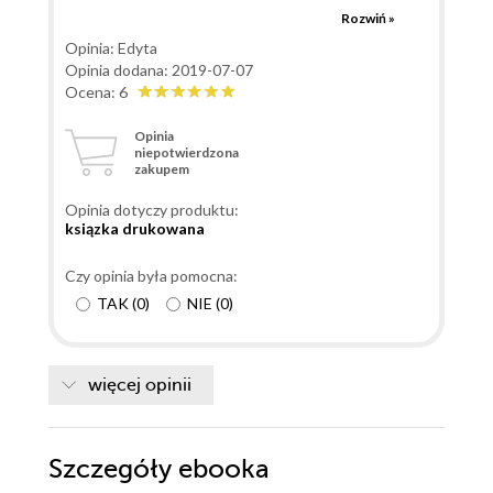
języka oraz przykładów z życia codziennego opisuje w
Rozwiń »
ciekawy oraz zrozumiały sposób zagadnienia
Opinia: Edyta
informatyczne od tych podstawowych jak budowa
Opinia dodana: 2019-07-07
komputera poprzez bardziej skomplikowane jak
Ocena: 6
tworzenie wymagań. Moim zdaniem książka ta jest
Opinia
idealną pozycją dla osób pracujących z branżą IT, a nie
niepotwierdzona
zakupem
posiadających doświadczenia typowo technicznego
np. analityków. Lektura będzie tez bardzo dobrą
Opinia dotyczy produktu:
pomocą dla managerów zarządzających zespołami
ksiązka drukowana
technicznymi bez odpowiedniej do tego wiedzy
technicznej bądź programistycznej.
Czy opinia była pomocna:
TAK
(
0
)
NIE
(
0
)
więcej opinii
Szczegóły
ebooka