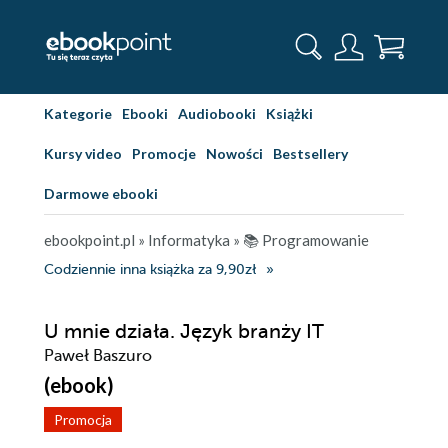
Kategorie
Ebooki
Audiobooki
Książki
Kursy video
Promocje
Nowości
Bestsellery
Darmowe ebooki
ebookpoint.pl
»
Informatyka
»
📚 Programowanie
Codziennie inna książka za 9,90zł
U mnie działa. Język branży IT
Paweł Baszuro
(ebook)
Promocja