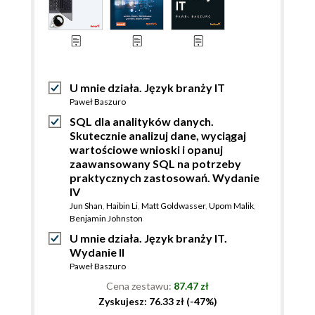
U mnie działa. Język branży IT
Paweł Baszuro
SQL dla analityków danych.
Skutecznie analizuj dane, wyciągaj
wartościowe wnioski i opanuj
zaawansowany SQL na potrzeby
praktycznych zastosowań. Wydanie
IV
Jun Shan
,
Haibin Li
,
Matt Goldwasser
,
Upom Malik
,
Benjamin Johnston
U mnie działa. Język branży IT.
Wydanie II
Paweł Baszuro
Cena zestawu:
87.47 zł
Zyskujesz: 76.33 zł (-47%)