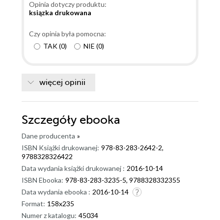
Opinia dotyczy produktu:
ksiązka drukowana
Czy opinia była pomocna:
TAK
(
0
)
NIE
(
0
)
więcej opinii
Szczegóły
ebooka
Dane producenta
»
ISBN Książki drukowanej:
978-83-283-2642-2,
9788328326422
Data wydania książki drukowanej :
2016-10-14
ISBN Ebooka:
978-83-283-3235-5, 9788328332355
Data wydania ebooka :
2016-10-14
Format:
158x235
Numer z katalogu:
45034