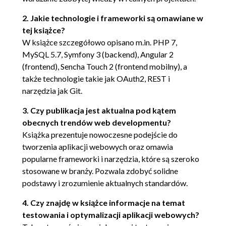
kontrolera (66)
2. Jakie technologie i frameworki są omawiane w
Tworzenie klas encji dla aplikacji (68)
tej książce?
W książce szczegółowo opisano m.in. PHP 7,
Tworzenie pierwszego kontrolera w standardzie
MySQL 5.7, Symfony 3 (backend), Angular 2
REST (70)
(frontend), Sencha Touch 2 (frontend mobilny), a
także technologie takie jak OAuth2, REST i
Przeprowadzanie testów (74)
narzędzia jak Git.
Refaktoryzacja kodu (75)
3. Czy publikacja jest aktualna pod kątem
Optymalizacja kodu (77)
obecnych trendów web developmentu?
Książka prezentuje nowoczesne podejście do
Publikacja kodu w środowisku testowym (77)
tworzenia aplikacji webowych oraz omawia
Rozdział 4. Tworzenie front-endu za pomocą Angulara
popularne frameworki i narzędzia, które są szeroko
2 (79)
stosowane w branży. Pozwala zdobyć solidne
Jak działa Angular 2? (80)
podstawy i zrozumienie aktualnych standardów.
Moduł (80)
4. Czy znajdę w książce informacje na temat
Komponent (81)
testowania i optymalizacji aplikacji webowych?
Szablon widoku (81)