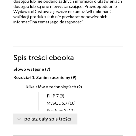
dostępu lub nie podano żadnych informacji o ułatwieniach
dostępu lub są one niewystarczające. Prawdopodobnie
Wydawca/Dostawca jeszcze nie umożliwił dokonania
walidacji produktu lub nie przekazał odpowiednich
informacji na temat jego dostępności.
Spis treści
ebooka
Słowo wstępne (7)
Rozdział 1. Zanim zaczniemy (9)
Kilka słów o technologiach (9)
PHP 7 (9)
MySQL 5.7 (10)
Symfony 3 (11)
Angular 2 (11)
pokaż cały spis treści
OAuth2 (11)
REST (12)