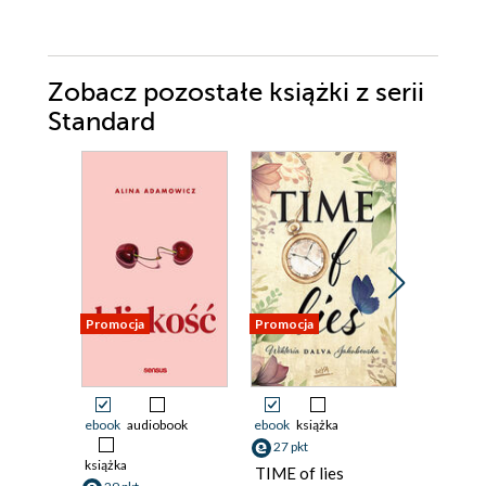
Zobacz pozostałe książki z serii
Standard
Promocja
Promocja
Promocja
ebook
audiobook
ebook
książka
ebook
ksi
27 pkt
92 pkt
książka
TIME of lies
CCNP 3