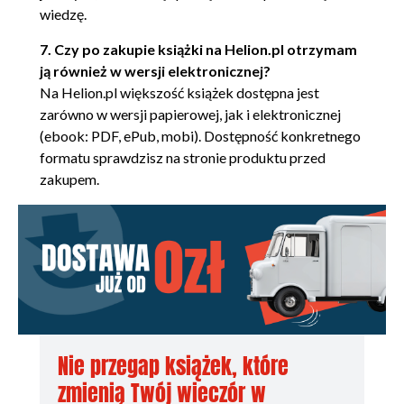
Zanim rozpoczniemy projekt (101)
wiedzę.
Opis frameworka Sencha Touch 2 (103)
7. Czy po zakupie książki na Helion.pl otrzymam
Instalacja (103)
ją również w wersji elektronicznej?
Pierwsza aplikacja (104)
Na Helion.pl większość książek dostępna jest
Tworzenie aplikacji w Sencha Touch 2
zarówno w wersji papierowej, jak i elektronicznej
(106)
(ebook: PDF, ePub, mobi). Dostępność konkretnego
Pierwszy model (114)
formatu sprawdzisz na stronie produktu przed
zakupem.
Pierwszy kontroler (117)
Pierwszy widok (119)
Testowanie aplikacji (121)
Rozdział 6. Zapewnienie prywatności i ograniczenie
dostępu dla niektórych aplikacji (123)
OAuth2 (123)
Budowa serwera OAuth2 (125)
Nie przegap książek, które
zmienią Twój wieczór w
Rozszerzenie back-endu o funkcjonalność OAuth2