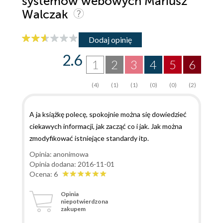
systemów webowych Mariusz
Walczak
Dodaj opinię
2.6
1
2
3
4
5
6
(4)
(1)
(1)
(0)
(0)
(2)
A ja książkę polecę, spokojnie można się dowiedzieć
ciekawych informacji, jak zacząć co i jak. Jak można
zmodyfikować istniejące standardy itp.
Opinia: anonimowa
Opinia dodana: 2016-11-01
Ocena: 6
Opinia
niepotwierdzona
zakupem