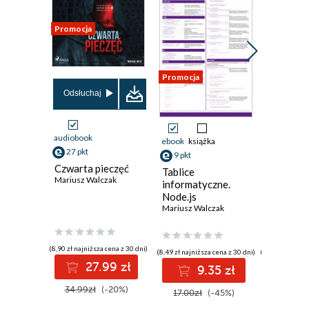
Promocja
Promocja
Promocja
Odsłuchaj
audiobook
ebook
książka
ebook
27 pkt
9 pkt
125 pkt
Czwarta pieczęć
Tablice
Fronten
Mariusz Walczak
informatyczne.
Develo
Node.js
Dario Ben
Mariusz Walczak
(8,90 zł najniższa cena z 30 dni)
(8,49 zł najniższa cena z 30 dni)
(116,10 zł najni
27.99 zł
9.35 zł
12
34.99zł
(-20%)
17.00zł
(-45%)
139.00z