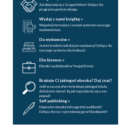
Zarabiaj więcej z Grupą Helion! Dołącz do
Testowanie aplikacji (138)
programu partnerskiego.
Wydaj z nami książkę »
Integracja aplikacji w środowisku RC (138)
Wypełnij formularz i zostań autorem naszego
wydawnictwa.
Testy w środowisku RC (139)
Da wydawców »
Integracja w środowisku produkcyjnym (140)
Jesteś średnim lub dużym wydawcą? Dołącz do
naszego systemu dystrybucji!
Jak być dobrym Scrum Masterem i bezpiecznie
Dla biznesu »
poprowadzić projekt IT do końca (141)
Ebooki i audiobooki w Twojej firmie.
Rozdział 8. Zasady dobrej współpracy z klientem (149)
Klient to nasz najlepszy tester (149)
Brakuje Ci jakiegoś ebooka? Daj znać!
Jeśli w naszej ofercie brakuje jakiegoś tytulu,
Wsłuchiwanie się w potrzeby klienta (150)
dołożymy starań, by jak najszybciej się u nas
pojawił.
Self publishing »
Realizacja projektu a postawa prokliencka (151)
Napisałeś ebooka lub nagrałeś audibook?
Trzy rodzaje trudnych klientów (152)
Dołącz do nas i sprzedawaj go w Ebookpoint!
Skorowidz (155)