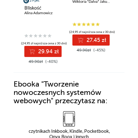
29 pkt
Wiktoria "Dalva" Jakubowska
ENARSI.
Zaawan
Bliskość
adminis
Adam Józe
Alina Adamowicz
sieciami
przedsię
bezpiec
(24,95 zł najniższa cena z 30 dni)
(84,50 zł najni
sieci
27.45 zł
9
(24,95 zł najniższa cena z 30 dni)
49.90zł
(-45%)
169.00z
29.94 zł
49.90zł
(-40%)
Ebooka
"Tworzenie
nowoczesnych systemów
webowych"
przeczytasz na:
czytnikach Inkbook, Kindle, Pocketbook,
Onyx Boox i innych