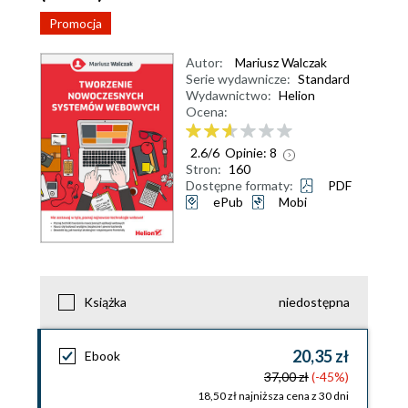
Promocja
Autor:
Mariusz Walczak
Serie wydawnicze:
Standard
Wydawnictwo:
Helion
Ocena:
2.6
/
6
Opinie:
8
Stron:
160
Dostępne formaty:
PDF
ePub
Mobi
Książka
niedostępna
20,35 zł
Ebook
37,00 zł
(-45%)
18,50 zł najniższa cena z 30 dni