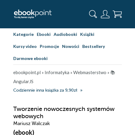
Kategorie
Ebooki
Audiobooki
Książki
Kursy video
Promocje
Nowości
Bestsellery
Darmowe ebooki
ebookpoint.pl
»
Informatyka
»
Webmasterstwo
»
📚
AngularJS
Codziennie inna książka za 9,90zł
Tworzenie nowoczesnych systemów
webowych
Mariusz Walczak
(ebook)