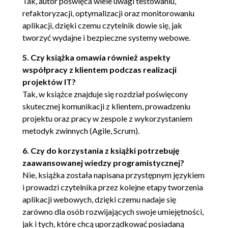
Tak, autor poświęca wiele uwagi testowaniu,
Dyrektywy (82)
refaktoryzacji, optymalizacji oraz monitorowaniu
Serwis (82)
aplikacji, dzięki czemu czytelnik dowie się, jak
Wstrzykiwanie zależności (83)
tworzyć wydajne i bezpieczne systemy webowe.
Tworzenie struktury projektu (87)
5. Czy książka omawia również aspekty
Plik router.js (88)
współpracy z klientem podczas realizacji
Plik module.js (89)
projektów IT?
Tak, w książce znajduje się rozdział poświęcony
Schemat MVC dla Angulara (89)
skutecznej komunikacji z klientem, prowadzeniu
Pierwszy model (93)
projektu oraz pracy w zespole z wykorzystaniem
metodyk zwinnych (Agile, Scrum).
Pierwszy kontroler (93)
6. Czy do korzystania z książki potrzebuję
Pierwszy widok (94)
zaawansowanej wiedzy programistycznej?
Testowanie aplikacji (96)
Nie, książka została napisana przystępnym językiem
i prowadzi czytelnika przez kolejne etapy tworzenia
Jak nie pisać aplikacji w Angularze (97)
aplikacji webowych, dzięki czemu nadaje się
Rozdział 5. Tworzenie front-endu dla urządzeń
zarówno dla osób rozwijających swoje umiejętności,
mobilnych w Sencha Touch 2 (101)
jak i tych, które chcą uporządkować posiadaną