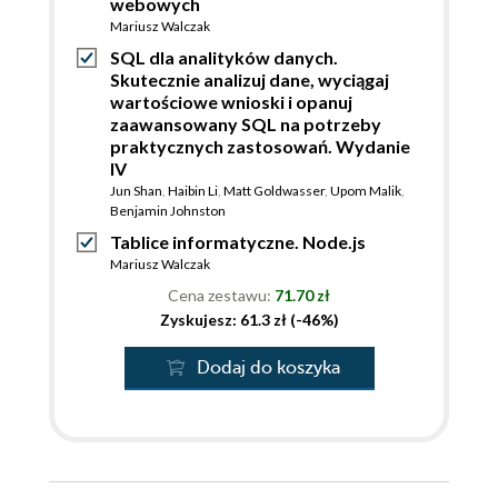
webowych
Mariusz Walczak
SQL dla analityków danych.
Skutecznie analizuj dane, wyciągaj
wartościowe wnioski i opanuj
zaawansowany SQL na potrzeby
praktycznych zastosowań. Wydanie
IV
Jun Shan
,
Haibin Li
,
Matt Goldwasser
,
Upom Malik
,
Benjamin Johnston
Tablice informatyczne. Node.js
Mariusz Walczak
Cena zestawu:
71.70 zł
Zyskujesz: 61.3 zł (-46%)
Dodaj do koszyka