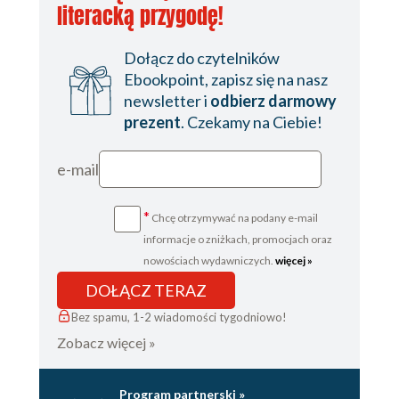
literacką przygodę!
(126)
Aplikacja napisana w Angularze jako klient OAuth2
Dołącz do czytelników
Ebookpoint, zapisz się na nasz
(129)
newsletter i
odbierz darmowy
Aplikacja napisana w Sencha Touch jako klient
prezent
. Czekamy na Ciebie!
OAuth2 (129)
e-mail
Testowanie aplikacji (130)
OAuth2 - łącza awaryjne jako dodatkowe
*
Chcę otrzymywać na podany e-mail
informacje o zniżkach, promocjach oraz
zabezpieczenie (131)
nowościach wydawniczych.
więcej »
OAuth3 (132)
DOŁĄCZ TERAZ
SSO (single sign-on) (132)
Bez spamu, 1-2 wiadomości tygodniowo!
Rozdział 7. Rozwijanie działającej aplikacji (135)
Zobacz więcej »
Druga historyjka użytkownika (135)
Program partnerski »
Dodawanie funkcjonalności do back-endu (135)