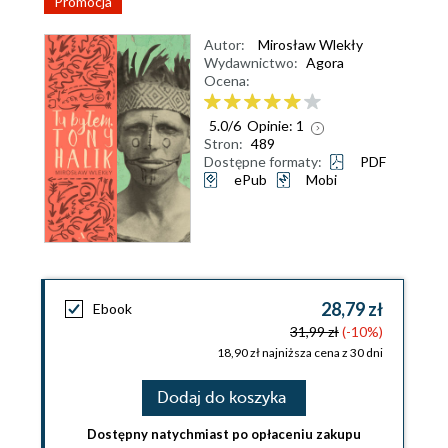
Promocja
Autor:
Mirosław Wlekły
Wydawnictwo:
Agora
Ocena:
5.0
/
6
Opinie:
1
Stron:
489
Dostępne formaty:
PDF
ePub
Mobi
28,79 zł
Ebook
31,99 zł
(-10%)
18,90 zł najniższa cena z 30 dni
Dodaj do koszyka
Dostępny natychmiast po opłaceniu zakupu