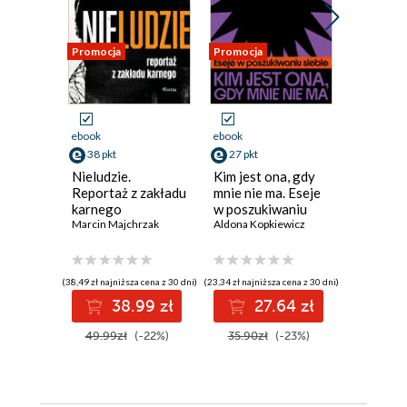
Promocja
Promocja
Promocja
ebook
ebook
ebook
38 pkt
27 pkt
32 pkt
Nieludzie.
Kim jest ona, gdy
Ani krok
Reportaż z zakładu
mnie nie ma. Eseje
Wspomn
karnego
w poszukiwaniu
żołnierz
Marcin Majchrzak
siebie
Aldona Kopkiewicz
walcząc
Artiom Dr
batalion
karnych
(38,49 zł najniższa cena z 30 dni)
(23,34 zł najniższa cena z 30 dni)
(31,77 zł najni
38.99 zł
27.64 zł
3
49.99zł
(-22%)
35.90zł
(-23%)
39.00z