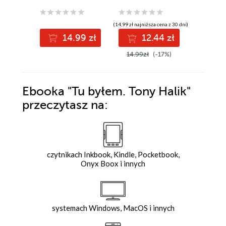
(14,99 zł najniższa cena z 30 dni)
(12,00 zł najni
14.99 zł
12.44 zł
9
14.99zł
(-17%)
12.00z
Ebooka
"Tu byłem. Tony Halik"
przeczytasz na:
czytnikach Inkbook, Kindle, Pocketbook,
Onyx Boox i innych
systemach Windows, MacOS i innych