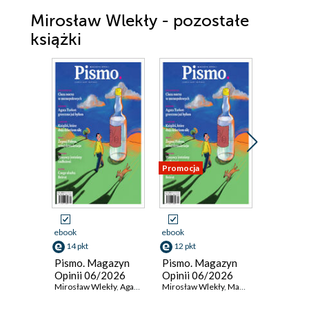
Mirosław Wlekły - pozostałe
książki
Promocja
Promocja
ebook
ebook
ebook
14 pkt
12 pkt
9 pkt
Pismo. Magazyn
Pismo. Magazyn
Pismo. 
Opinii 06/2026
Opinii 06/2026
Opinii 
Mirosław Wlekły
,
Agata Turkot
Mirosław Wlekły
,
Magdalena Bigaj
,
Magdalena Bigaj
,
Kamil Fejfer
Mirosław 
,
Agata 
,
Mart