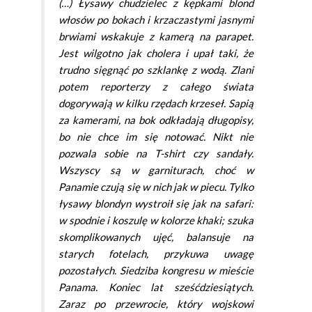
(…) Łysawy chudzielec z kępkami blond
włosów po bokach i krzaczastymi jasnymi
brwiami wskakuje z kamerą na parapet.
Jest wilgotno jak cholera i upał taki, że
trudno sięgnąć po szklankę z wodą. Zlani
potem reporterzy z całego świata
dogorywają w kilku rzędach krzeseł. Sapią
za kamerami, na bok odkładają długopisy,
bo nie chce im się notować. Nikt nie
pozwala sobie na T-shirt czy sandały.
Wszyscy są w garniturach, choć w
Panamie czują się w nich jak w piecu. Tylko
łysawy blondyn wystroił się jak na safari:
w spodnie i koszulę w kolorze khaki; szuka
skomplikowanych ujęć, balansuje na
starych fotelach, przykuwa uwagę
pozostałych. Siedziba kongresu w mieście
Panama. Koniec lat sześćdziesiątych.
Zaraz po przewrocie, który wojskowi