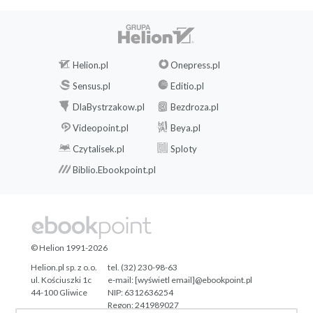
Helion.pl
Onepress.pl
Sensus.pl
Editio.pl
DlaBystrzakow.pl
Bezdroza.pl
Videopoint.pl
Beya.pl
Czytalisek.pl
Sploty
Biblio.Ebookpoint.pl
© Helion 1991-2026
Helion.pl sp. z o.o.
tel. (32) 230-98-63
ul. Kościuszki 1c
e-mail:
[wyświetl email]@ebookpoint.pl
44-100 Gliwice
NIP: 6312636254
Regon: 241989027