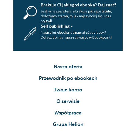
Brakuje Ci jakiegoś ebooka? Daj znać!
Jeśli w naszej ofercie brakuje jakiegoś tytulu,
dołożymy starań, by jak najszybciej się u nas
pojawił.
Self publishing »
Napisałeś ebooka lub nagrałeś audibook?
Dołącz do nas i sprzedawaj go w Ebookpoint!
Nasza oferta
Przewodnik po ebookach
Twoje konto
O serwisie
Współpraca
Grupa Helion