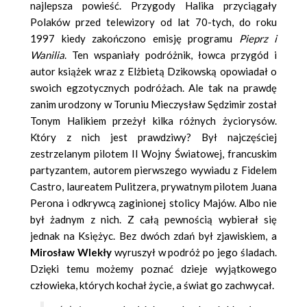
najlepsza powieść. Przygody Halika przyciągały
Polaków przed telewizory od lat 70-tych, do roku
1997 kiedy zakończono emisję programu
Pieprz i
Wanilia
. Ten wspaniały podróżnik, łowca przygód i
autor książek wraz z Elżbietą Dzikowską opowiadał o
swoich egzotycznych podróżach. Ale tak na prawdę
zanim urodzony w Toruniu Mieczysław Sędzimir został
Tonym Halikiem przeżył kilka różnych życiorysów.
Który z nich jest prawdziwy? Był najczęściej
zestrzelanym pilotem II Wojny Światowej, francuskim
partyzantem, autorem pierwszego wywiadu z Fidelem
Castro, laureatem Pulitzera, prywatnym pilotem Juana
Perona i odkrywcą zaginionej stolicy Majów. Albo nie
był żadnym z nich. Z całą pewnością wybierał się
jednak na Księżyc. Bez dwóch zdań był zjawiskiem, a
Mirosław Wlekły
wyruszył w podróż po jego śladach.
Dzięki temu możemy poznać dzieje wyjątkowego
człowieka, których kochał życie, a świat go zachwycał.