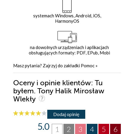
systemach Windows, Android, iOS,
HarmonyOS
na dowolnych urządzeniach i aplikacjach
obsługujących formaty: PDF, EPub, Mobi
Masz pytania? Zajrzyj do zakładki
Pomoc
»
Oceny i opinie klientów: Tu
byłem. Tony Halik Mirosław
Wlekły
Dodaj opinię
5.0
1
2
3
4
5
6