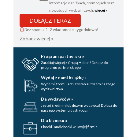
informacje o zniżkach, promocjach oraz
nowościach wydawniczych.
więcej »
DOŁĄCZ TERAZ
Bez spamu, 1-2 wiadomości tygodniowo!
Zobacz więcej »
Program partnerski »
Zarabiaj więcej z Grupą Helion! Dołącz do
programu partnerskiego.
Wydaj z nami książkę »
Wypełnij formularz i zostań autorem naszego
wydawnictwa.
Da wydawców »
Jesteś średnim lub dużym wydawcą? Dołącz do
naszego systemu dystrybucji!
Dla biznesu »
Ebooki i audiobooki w Twojej firmie.