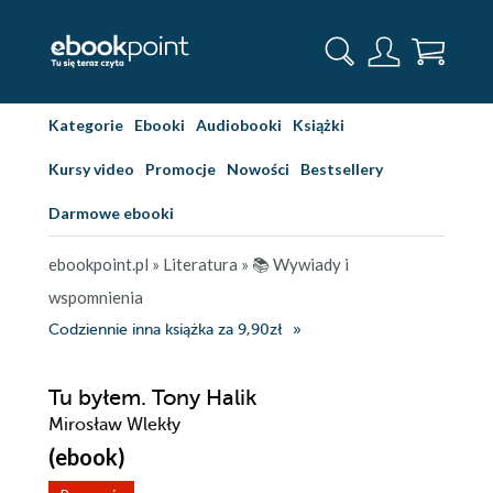
Kategorie
Ebooki
Audiobooki
Książki
Kursy video
Promocje
Nowości
Bestsellery
Darmowe ebooki
ebookpoint.pl
»
Literatura
»
📚 Wywiady i
wspomnienia
Codziennie inna książka za 9,90zł
Tu byłem. Tony Halik
Mirosław Wlekły
(ebook)