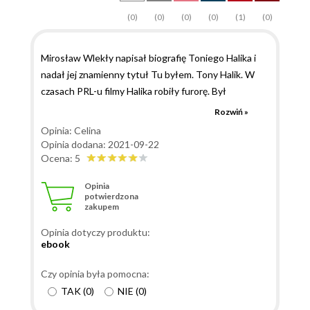
(0)
(0)
(0)
(0)
(1)
(0)
Mirosław Wlekły napisał biografię Toniego Halika i
nadał jej znamienny tytuł Tu byłem. Tony Halik. W
czasach PRL-u filmy Halika robiły furorę. Był
niekwestionowaną gwiazdą TV, bo cała Polska
Rozwiń »
oglądała programy: Tam, gdzie pieprz rośnie, Tam,
Opinia: Celina
gdzie rośnie wanilia, Pieprz i wanilia, Tam, gdzie
Opinia dodana: 2021-09-22
kwitną migdały, Tam, gdzie pachnie eukaliptus. Był
Ocena: 5
spontanicznym i ekspresyjnym gawędziarzem. Mówił
Opinia
o świecie, za którym w szarych komunistycznych
potwierdzona
zakupem
czasach zwyczajnie tęskniliśmy w zamkniętych
granicach PRL-u. Barwny ptak dzielący się z nami
Opinia dotyczy produktu:
razem z Elżbietą Dzikowską egzotyką niedostępnego
ebook
świata. To były silne i ciekawe osobowości. Dla mnie
są ikonami polskiej kultury. Obecnie Tony Halik
Czy opinia była pomocna:
funkcjonuje pozytywnie w świadomości społecznej
TAK
(
0
)
NIE
(
0
)
jako osoba, która była wszędzie. Świadczy o tym