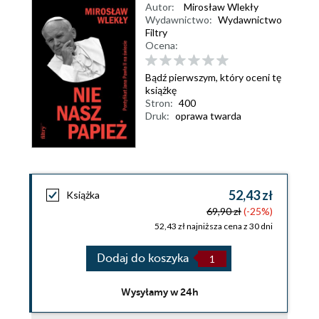
Autor:
Mirosław Wlekły
Wydawnictwo:
Wydawnictwo
Filtry
Ocena:
Bądź pierwszym, który oceni tę
książkę
Stron:
400
Druk:
oprawa twarda
52,43 zł
Książka
69,90 zł
(-25%)
52,43 zł najniższa cena z 30 dni
Dodaj do koszyka
Wysyłamy w 24h