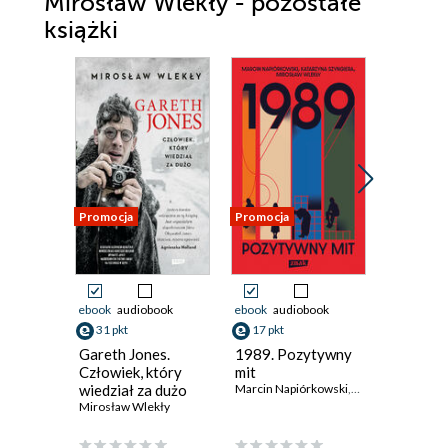
Mirosław Wlekły - pozostałe
książki
Promocja
Promocja
Promocja
ebook
audiobook
ebook
audiobook
ebook
aud
31 pkt
17 pkt
35 pkt
Gareth Jones.
1989. Pozytywny
Raban! O
Człowiek, który
mit
nie z tej
wiedział za dużo
Marcin Napiórkowski
,
Katarzyna Szyngi
Mirosław 
Mirosław Wlekły