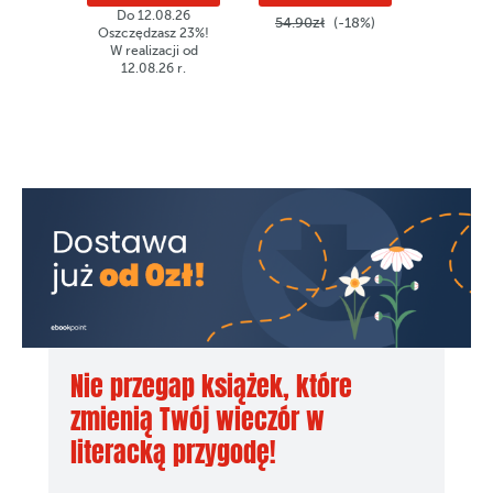
Do 12.08.26
54.90zł
(-18%)
49.90z
Oszczędzasz 23%!
W realizacji od
12.08.26 r.
Nie przegap książek, które
zmienią Twój wieczór w
literacką przygodę!