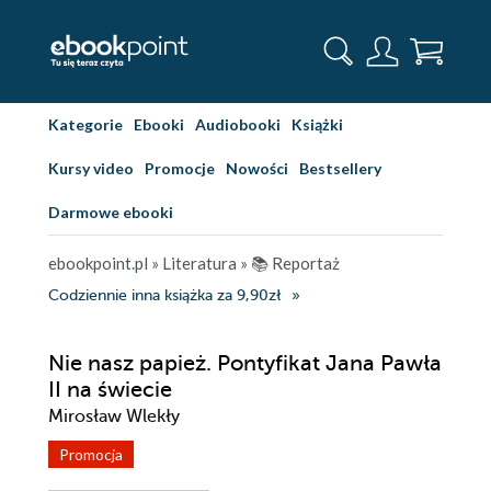
Kategorie
Ebooki
Audiobooki
Książki
Kursy video
Promocje
Nowości
Bestsellery
Darmowe ebooki
ebookpoint.pl
»
Literatura
»
📚 Reportaż
Codziennie inna książka za 9,90zł
Nie nasz papież. Pontyfikat Jana Pawła
II na świecie
Mirosław Wlekły
Promocja