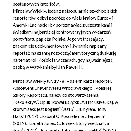
postępowych katolików.
Mirosław Wlekły, jeden z najpopularniejszych polskich
reporterów, odbył podróże do wielu krajów Europy i
Ameryki Łacińskiej, by porozmawiać z uczestnikami i
świadkami najbardziej kontrowersyjnych wydarzeń
pontyfikatu papieża Polaka. Jego wstrząsający,
znakomicie udokumentowany i świetnie napisany
reportaż ma szansę rozpocząć merytoryczną dyskusję
na temat roli Kościoła w czasach, gdy najważniejszą
osobą w Watykanie był Jan Paweł II.
Mirosław Wlekły (ur. 1978) – dziennikarz i reporter.
Absolwent Uniwersytetu Wrocławskiego i Polskiej
Szkoły Reportażu, należy do stowarzyszenia
„Rekolektyw”. Opublikował książki: „All inclusive. Raj, w
którym seks jest bogiem” (2015), „Tu byłem. Tony
Halik” (2017), „Raban! O Kościele nie z tej ziemi”
(2019), „Gareth Jones. Człowiek, który wiedział za
dużo” (2019), „Przygoda dzika Toniego Halika” (2021),