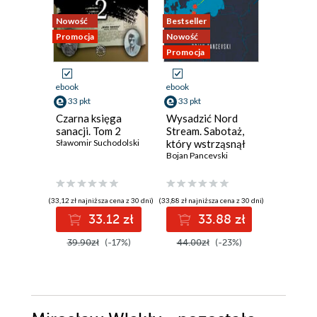
Nowość
Bestseller
Nowość
Promocja
Nowość
Promocja
Promocja
ebook
ebook
ebook
aud
33 pkt
33 pkt
44 pkt
Czarna księga
Wysadzić Nord
Zamek K
sanacji. Tom 2
Stream. Sabotaż,
Historia
Sławomir Suchodolski
który wstrząsnął
opowied
światem
Bojan Pancevski
głosami 
(33,12 zł najniższa cena z 30 dni)
(33,88 zł najniższa cena z 30 dni)
(37,49 zł najni
33.12 zł
33.88 zł
44
39.90zł
(-17%)
44.00zł
(-23%)
49.99z