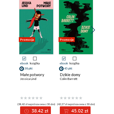
Promocja
Promocja
Promocja
ebook
książka
ebook
książka
ebook
ksi
38 pkt
45 pkt
40 pkt
Małe potwory
Dzikie domy
Przypad
Jessica Lind
Colin Barrett
Ingeborg 
(38,42 zł najniższa cena z 30 dni)
(42,27 zł najniższa cena z 30 dni)
(38,42 zł najni
38.42 zł
45.02 zł
4