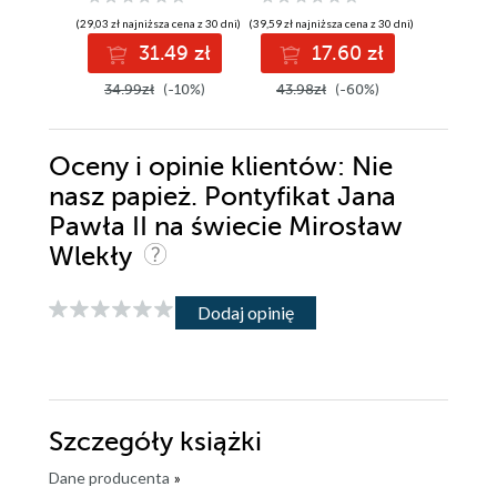
(29,03 zł najniższa cena z 30 dni)
(39,59 zł najniższa cena z 30 dni)
(23,90 zł najni
31.49 zł
17.60 zł
3
34.99zł
(-10%)
43.98zł
(-60%)
39.99z
Oceny i opinie klientów: Nie
nasz papież. Pontyfikat Jana
Pawła II na świecie Mirosław
Wlekły
Dodaj opinię
Szczegóły
książki
Dane producenta
»