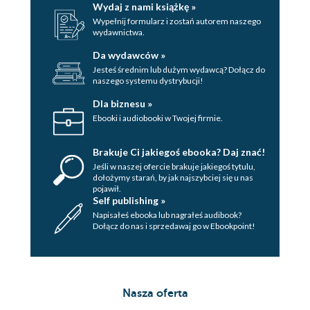
Wydaj z nami książkę »
Wypełnij formularz i zostań autorem naszego
wydawnictwa.
Da wydawców »
Jesteś średnim lub dużym wydawcą? Dołącz do
naszego systemu dystrybucji!
Dla biznesu »
Ebooki i audiobooki w Twojej firmie.
Brakuje Ci jakiegoś ebooka? Daj znać!
Jeśli w naszej ofercie brakuje jakiegoś tytulu,
dołożymy starań, by jak najszybciej się u nas
pojawił.
Self publishing »
Napisałeś ebooka lub nagrałeś audibook?
Dołącz do nas i sprzedawaj go w Ebookpoint!
Nasza oferta