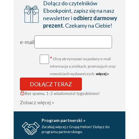
Dołącz do czytelników
Ebookpoint, zapisz się na nasz
newsletter i
odbierz darmowy
prezent
. Czekamy na Ciebie!
e-mail
*
Chcę otrzymywać na podany e-mail
informacje o zniżkach, promocjach oraz
nowościach wydawniczych.
więcej »
DOŁĄCZ TERAZ
Bez spamu, 1-2 wiadomości tygodniowo!
Zobacz więcej »
Program partnerski »
Zarabiaj więcej z Grupą Helion! Dołącz do
programu partnerskiego.