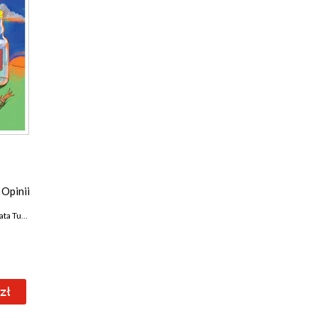
Opinii
a Turkot
,
Magdalena Bigaj
,
Kamil Fejfer
,
Agata Romaniuk
,
Anna Sańczuk
zł