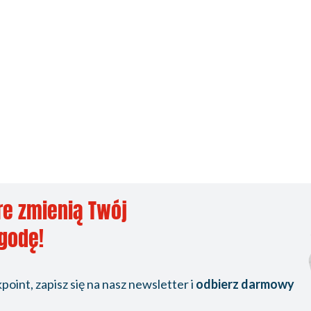
re zmienią Twój
ygodę!
oint, zapisz się na nasz newsletter i
odbierz darmowy