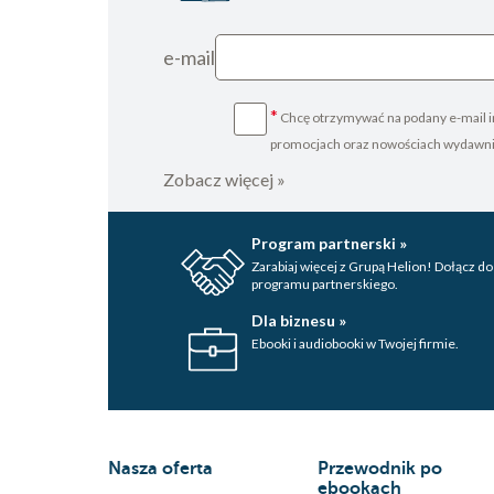
e-mail
*
Chcę otrzymywać na podany e-mail i
promocjach oraz nowościach wydawn
Zobacz więcej »
Program partnerski »
Zarabiaj więcej z Grupą Helion! Dołącz do
programu partnerskiego.
Dla biznesu »
Ebooki i audiobooki w Twojej firmie.
Nasza oferta
Przewodnik po
ebookach