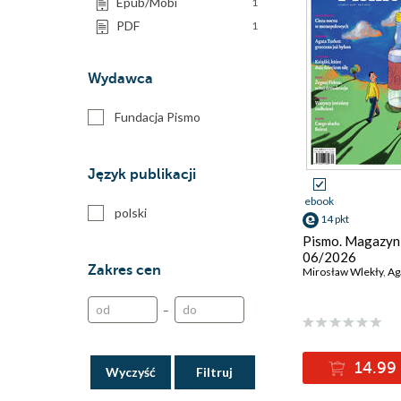
Epub/Mobi
1
PDF
1
Wydawca
Fundacja Pismo
Język publikacji
ebook
polski
14 pkt
Pismo. Magazyn 
06/2026
Zakres cen
Mirosław Wlekły
,
Agat
–
14.99 
Wyczyść