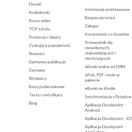
Ebooki
Informacje podstawowe
Audiobooki
Bezpieczenstwo
Kursy video
Zakupy
TOP tytuły
Korzystanie z e-booków
Promocje i rabaty
Przewodnik dla
Zyskujące popularność
niewidomych,
słabowidzących i
Nowości
niesłyszących
Darmowe publikacje
eBooki wolne od DRM
Zestawy
ePub, PDF i mobi w
Wydawcy
pakiecie
Bony podarunkowe
eBooki na Kindle
Testy i certyfikaty
Synchronizacja z Dropbox
Blog
Aplikacja Ebookpoint -
Android
Aplikacja Ebookpoint - iO
Aplikacja Ebookpoint -
AppGallery