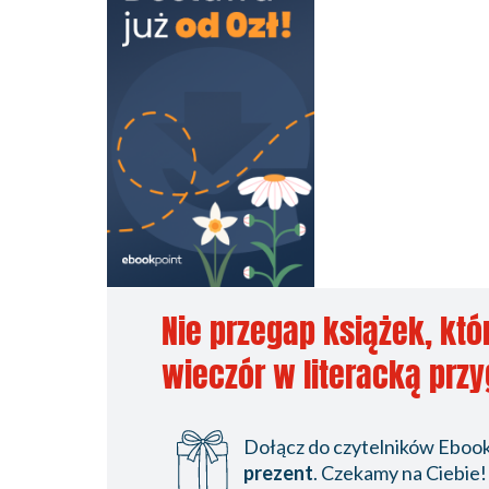
Nie przegap książek, któ
wieczór w literacką prz
Dołącz do czytelników Ebookp
prezent
. Czekamy na Ciebie!