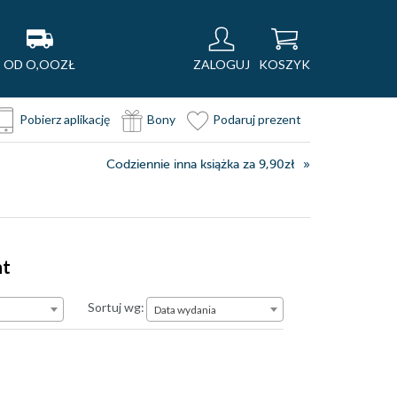
OD O,OOZŁ
ZALOGUJ
KOSZYK
Pobierz aplikację
Bony
Podaruj prezent
Codziennie inna książka za 9,90zł
nt
Data wydania
Sortuj wg:
Data wydania