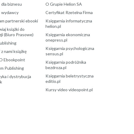
 dla biznesu
O Grupie Helion SA
a wydawcy
Certyfikat Rzetelna Firma
am partnerski ebooki
Księgarnia informatyczna
helion.pl
aj książki do
ji (Biuro Prasowe)
Księgarnia ekonomiczna
onepress.pl
ublishing
Księgarnia psychologiczna
 z nami książkę
sensus.pl
O Ebookpoint
Księgarnia podróżnika
bezdroza.pl
m Publishing
Księgarnia beletrystyczna
yka i dystrybucja
editio.pl
ek
Kursy video videopoint.pl