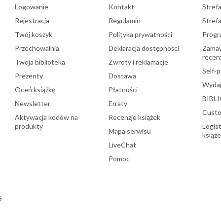
Logowanie
Kontakt
Strefa
Rejestracja
Regulamin
Stref
Twój koszyk
Polityka prywatności
Progr
Przechowalnia
Deklaracja dostępności
Zamawi
recenz
Twoja biblioteka
Zwroty i reklamacje
Self-p
Prezenty
Dostawa
Wydaj
Oceń książkę
Płatności
BIBLI
Newsletter
Erraty
Custo
Aktywacja kodów na
Recenzje książek
produkty
Logist
Mapa serwisu
książ
LiveChat
Pomoc
S