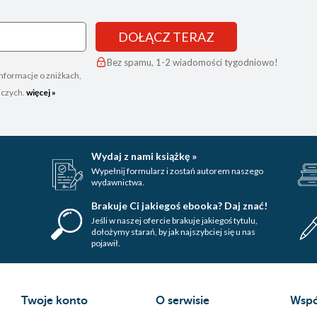
DOŁĄCZ TERAZ
Bez spamu, 1-2 wiadomości tygodniowo!
nformacje o zniżkach,
iczych.
więcej »
Wydaj z nami książkę »
Wypełnij formularz i zostań autorem naszego
wydawnictwa.
Brakuje Ci jakiegoś ebooka? Daj znać!
Jeśli w naszej ofercie brakuje jakiegoś tytulu,
dołożymy starań, by jak najszybciej się u nas
pojawił.
Twoje konto
O serwisie
Wspó