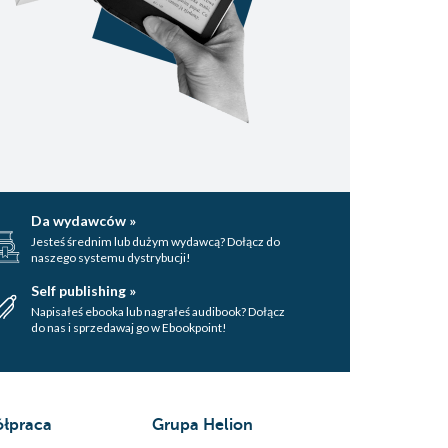
Da wydawców »
Jesteś średnim lub dużym wydawcą? Dołącz do
naszego systemu dystrybucji!
Self publishing »
Napisałeś ebooka lub nagrałeś audibook? Dołącz
do nas i sprzedawaj go w Ebookpoint!
łpraca
Grupa Helion