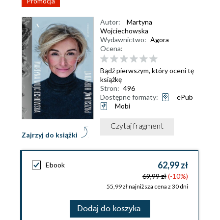
Promocja
Autor:
Martyna
Wojciechowska
Wydawnictwo:
Agora
Ocena:
Bądź pierwszym, który oceni tę
książkę
Stron:
496
Dostępne formaty:
ePub
Mobi
Czytaj fragment
Zajrzyj do książki
62,99 zł
Ebook
69,99 zł
(-10%)
55,99 zł najniższa cena z 30 dni
Dodaj do koszyka