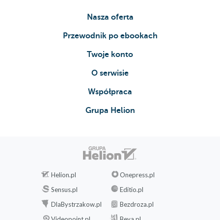
Nasza oferta
Przewodnik po ebookach
Twoje konto
O serwisie
Współpraca
Grupa Helion
Helion.pl
Onepress.pl
Sensus.pl
Editio.pl
DlaBystrzakow.pl
Bezdroza.pl
Videopoint.pl
Beya.pl