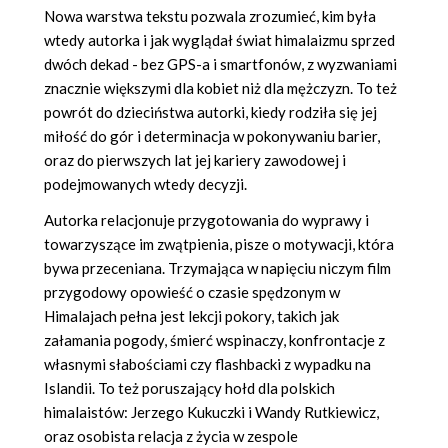
Nowa warstwa tekstu pozwala zrozumieć, kim była
wtedy autorka i jak wyglądał świat himalaizmu sprzed
dwóch dekad - bez GPS-a i smartfonów, z wyzwaniami
znacznie większymi dla kobiet niż dla mężczyzn. To też
powrót do dzieciństwa autorki, kiedy rodziła się jej
miłość do gór i determinacja w pokonywaniu barier,
oraz do pierwszych lat jej kariery zawodowej i
podejmowanych wtedy decyzji.
Autorka relacjonuje przygotowania do wyprawy i
towarzyszące im zwątpienia, pisze o motywacji, która
bywa przeceniana. Trzymająca w napięciu niczym film
przygodowy opowieść o czasie spędzonym w
Himalajach pełna jest lekcji pokory, takich jak
załamania pogody, śmierć wspinaczy, konfrontacje z
własnymi słabościami czy flashbacki z wypadku na
Islandii. To też poruszający hołd dla polskich
himalaistów: Jerzego Kukuczki i Wandy Rutkiewicz,
oraz osobista relacja z życia w zespole