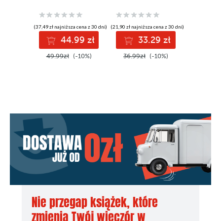
(37,49 zł najniższa cena z 30 dni)
(21,90 zł najniższa cena z 30 dni)
(31,99 zł najni
44.99 zł
33.29 zł
3
49.99zł
(-10%)
36.99zł
(-10%)
39.99z
Nie przegap książek, które
zmienią Twój wieczór w