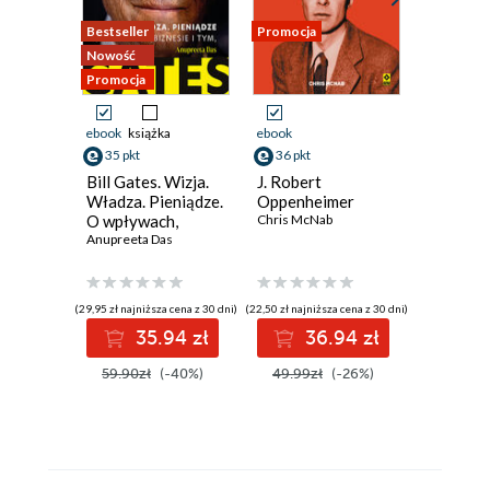
Bestseller
Promocja
Promocja
Nowość
Promocja
ebook
książka
ebook
ebook
aud
35 pkt
36 pkt
39 pkt
Bill Gates. Wizja.
J. Robert
Alfabet 
Władza. Pieniądze.
Oppenheimer
Leszek Mil
O wpływach,
Chris McNab
biznesie i tym, co
Anupreeta Das
niejawne
(29,95 zł najniższa cena z 30 dni)
(22,50 zł najniższa cena z 30 dni)
(34,89 zł najni
35.94 zł
36.94 zł
3
59.90zł
(-40%)
49.99zł
(-26%)
44.99z