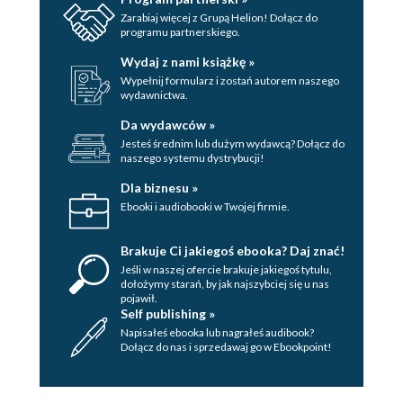
Zarabiaj więcej z Grupą Helion! Dołącz do
programu partnerskiego.
Wydaj z nami książkę »
Wypełnij formularz i zostań autorem naszego
wydawnictwa.
Da wydawców »
Jesteś średnim lub dużym wydawcą? Dołącz do
naszego systemu dystrybucji!
Dla biznesu »
Ebooki i audiobooki w Twojej firmie.
Brakuje Ci jakiegoś ebooka? Daj znać!
Jeśli w naszej ofercie brakuje jakiegoś tytulu,
dołożymy starań, by jak najszybciej się u nas
pojawił.
Self publishing »
Napisałeś ebooka lub nagrałeś audibook?
Dołącz do nas i sprzedawaj go w Ebookpoint!