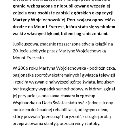
granic, wzbogacona o niepublikowane wcześniej
zdjęcia oraz osobiste zapiski z górskich ekspedycji
Martyny Wojciechowskiej
. Poruszająca opowieść o
drodze na Mount Everest, która stała się symbolem
walki z własnymi lękami, bólem i ograniczeniami.
Jubileuszowa, znacznie rozszerzona edycja książki na
20-lecie zdobycia przez Martynę Wojciechowską
Mount Everestu.
W 2006 roku Martyna Wojciechowska - podróżniczka,
pasjonatka sportów ekstremalnych i gwiazda telewizji
- rzuciła wyzwanie najwyższej górze świata. Impulsem
był tragiczny wypadek samochodowy, w którym zginął
jej przyjaciel, a ona sama złamała kręgosłup.
Wspinaczka na Dach Świata miała być z jednej strony
motorem do żmudnej rehabilitacji, odległym celem,
który pozwala "przesunąć horyzont", z drugiej próbą
przepracowania straty, poczucia winy i żałoby.