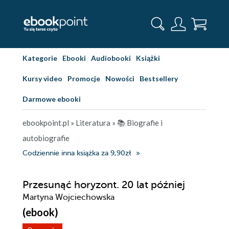
Kategorie
Ebooki
Audiobooki
Książki
Kursy video
Promocje
Nowości
Bestsellery
Darmowe ebooki
ebookpoint.pl
»
Literatura
»
📚 Biografie i
autobiografie
Codziennie inna książka za 9,90zł
Przesunąć horyzont. 20 lat później
Martyna Wojciechowska
(ebook)