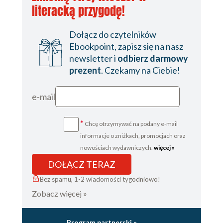
literacką przygodę!
Dołącz do czytelników
Ebookpoint, zapisz się na nasz
newsletter i
odbierz darmowy
prezent
. Czekamy na Ciebie!
e-mail
*
Chcę otrzymywać na podany e-mail
informacje o zniżkach, promocjach oraz
nowościach wydawniczych.
więcej »
DOŁĄCZ TERAZ
Bez spamu, 1-2 wiadomości tygodniowo!
Zobacz więcej »
Program partnerski »