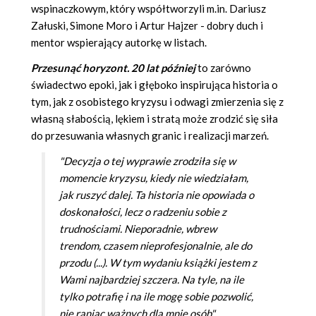
wspinaczkowym, który współtworzyli m.in. Dariusz
Załuski, Simone Moro i Artur Hajzer - dobry duch i
mentor wspierający autorkę w listach.
Przesunąć horyzont. 20 lat później
to zarówno
świadectwo epoki, jak i głęboko inspirująca historia o
tym, jak z osobistego kryzysu i odwagi zmierzenia się z
własną słabością, lękiem i stratą może zrodzić się siła
do przesuwania własnych granic i realizacji marzeń.
"Decyzja o tej wyprawie zrodziła się w
momencie kryzysu, kiedy nie wiedziałam,
jak ruszyć dalej. Ta historia nie opowiada o
doskonałości, lecz o radzeniu sobie z
trudnościami. Nieporadnie, wbrew
trendom, czasem nieprofesjonalnie, ale do
przodu (...). W tym wydaniu książki jestem z
Wami najbardziej szczera. Na tyle, na ile
tylko potrafię i na ile mogę sobie pozwolić,
nie raniąc ważnych dla mnie osób"