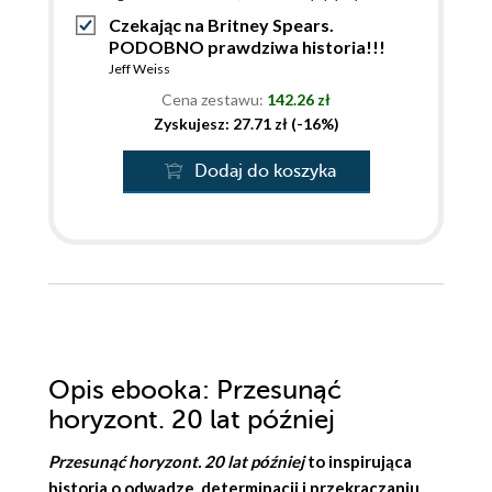
Czekając na Britney Spears.
PODOBNO prawdziwa historia!!!
Jeff Weiss
Cena zestawu:
142.26 zł
Zyskujesz: 27.71 zł (-16%)
Dodaj do koszyka
Opis
ebooka
: Przesunąć
horyzont. 20 lat później
Przesunąć horyzont. 20 lat później
to inspirująca
historia o odwadze, determinacji i przekraczaniu