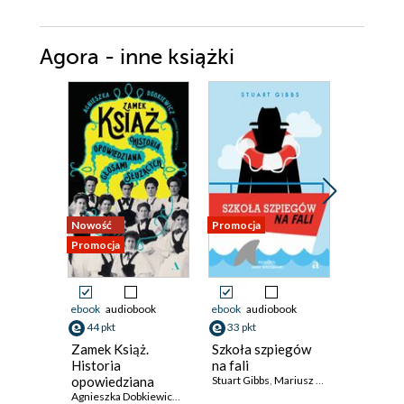
Agora - inne książki
Nowość
Promocja
Promocja
Promocja
ebook
audiobook
ebook
audiobook
ebook
aud
44 pkt
33 pkt
35 pkt
Zamek Książ.
Szkoła szpiegów
444
Historia
na fali
Maciej Si
opowiedziana
Stuart Gibbs
,
Mariusz Andryszczyk (ilustrator)
głosami służących
Agnieszka Dobkiewicz
,
Mateusz Mykytyszyn