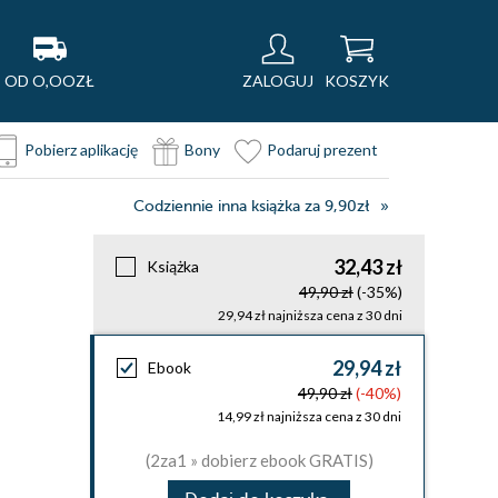
OD O,OOZŁ
ZALOGUJ
KOSZYK
Pobierz aplikację
Bony
Podaruj prezent
Codziennie inna książka za 9,90zł
32,43 zł
Książka
49,90 zł
(-35%)
29,94 zł najniższa cena z 30 dni
29,94 zł
Ebook
49,90 zł
(-40%)
14,99 zł najniższa cena z 30 dni
(2za1 » dobierz ebook GRATIS)