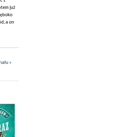
otem już
głęboko
d, a on
nału »