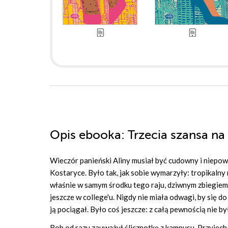
Opis
ebooka
: Trzecia szansa n
Wieczór panieński Aliny musiał być cudowny i niepo
Kostaryce. Było tak, jak sobie wymarzyły: tropikalny
właśnie w samym środku tego raju, dziwnym zbiegiem
jeszcze w college'u. Nigdy nie miała odwagi, by się 
ją pociągał. Było coś jeszcze: z całą pewnością nie b
Rob od razu zauważył ślicznotkę z kampusu. Przyjech