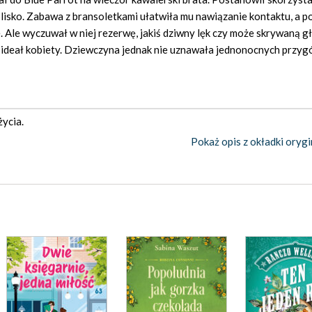
 blisko. Zabawa z bransoletkami ułatwiła mu nawiązanie kontaktu, a p
e. Ale wyczuwał w niej rezerwę, jakiś dziwny lęk czy może skrywaną 
 ideał kobiety. Dziewczyna jednak nie uznawała jednonocnych przygó
ycia.
Pokaż opis z okładki orygi