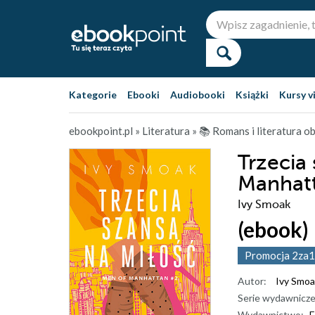
Kategorie
Ebooki
Audiobooki
Książki
Kursy v
ebookpoint.pl
»
Literatura
»
📚 Romans i literatura 
Trzecia
Manhat
Ivy Smoak
(ebook)
Promocja 2za1
Autor:
Ivy Smoa
Serie wydawnicze
Wydawnictwo:
E