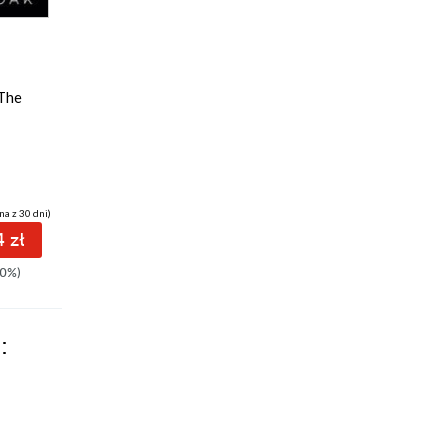
ebook
audiobook
książka
ebook
książka
26 pkt
28 pkt
(The
Pokusa (The Hunted
Nietykalni. Sekrety
#1)
Empire High #1
Ivy Smoak
Ivy Smoak
na z 30 dni)
(14,99 zł najniższa cena z 30 dni)
(23,45 zł najniższa cena z 30 dni)
 zł
26.94 zł
28.14 zł
0%)
44.90zł
(-40%)
46.90zł
(-40%)
: