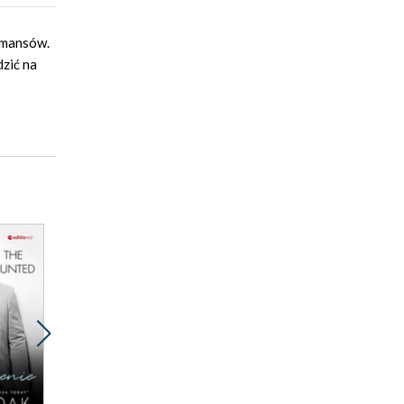
omansów.
dzić na
Promocja 2za1
Promocja 2za1