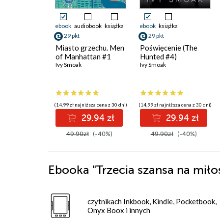
ebook
audiobook
książka
ebook
książka
29 pkt
29 pkt
Miasto grzechu. Men
Poświęcenie (The
of Manhattan #1
Hunted #4)
Ivy Smoak
Ivy Smoak
(14,99 zł najniższa cena z 30 dni)
(14,99 zł najniższa cena z 30 dni)
29.94 zł
29.94 zł
49.90zł
(-40%)
49.90zł
(-40%)
Ebooka
"Trzecia szansa na mił
czytnikach Inkbook, Kindle, Pocketbook,
Onyx Boox i innych