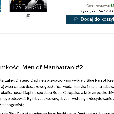
Cena zestawu:
83
Zyskujesz: 66.17 zł 
Dodaj do koszy
a miłość. Men of Manhattan #2
wtarzalny. Dlatego Daphne z przyjaciółkami wybrały Blue Parrot Res
 raj w sercu lasu deszczowego, słońce, woda, muzyka i szalona zabawa
 okoliczności, Daphne spotkała Roba. Chłopaka, w którym podkochiw
do niego odezwać. Był zbyt seksowny, zbyt przystojny i zdecydowanie
ył monogamistą.
ał do Blue Parrot na wieczór kawalerski brata. Postanowił skorzysta