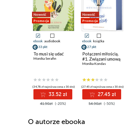
Nowość
Nowość
Promocja
Promocja
ebook
audiobook
ebook
książka
33 pkt
27 pkt
To musi się udać
Połączeni miłością.
Monika Serafin
#1. Związani umową
Monika Kondas
(34,78 zł najniższa cena z 30 dni)
(27,45 zł najniższa cena z 30 dni)
33.52 zł
27.45 zł
41.90zł
(-20%)
54.90zł
(-50%)
O autorze
ebooka