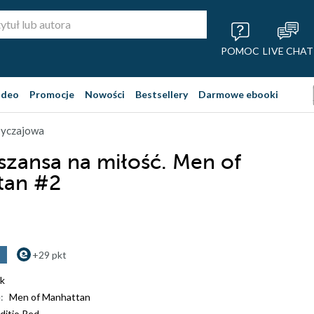
POMOC
LIVE CHAT
ideo
Promocje
Nowości
Bestsellery
Darmowe ebooki
obyczajowa
 szansa na miłość. Men of
tan #2
+29 pkt
k
:
Men of Manhattan
ditio Red