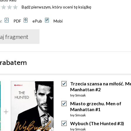
Bądź pierwszym, który oceni tę książkę
y:
PDF
ePub
Mobi
aj fragment
 rabatem
Trzecia szansa na miłość. M
Manhattan #2
Ivy Smoak
Miasto grzechu. Men of
Manhattan #1
Ivy Smoak
Wybuch (The Hunted #3)
Ivy Smoak