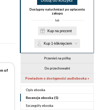
Dodaj do koszyka
Dostępny natychmiast po opłaceniu
zakupu
lub
Kup na prezent
Kup 1-kliknięciem
Przenieś na półkę
Do przechowalni
en of
Powiadom o dostępności audiobooka »
Opis
ebooka
Recenzje
ebooka
(5)
Szczegóły
ebooka