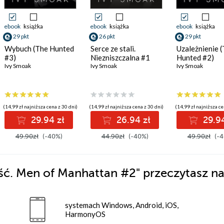
ebook
książka
ebook
książka
ebook
książka
29 pkt
26 pkt
29 pkt
Wybuch (The Hunted
Serce ze stali.
Uzależnienie 
#3)
Niezniszczalna #1
Hunted #2)
Ivy Smoak
Ivy Smoak
Ivy Smoak
(14,99 zł najniższa cena z 30 dni)
(14,99 zł najniższa cena z 30 dni)
(14,99 zł najniższa ce
29.94 zł
26.94 zł
29.94
49.90zł
(-40%)
44.90zł
(-40%)
49.90zł
(-4
ość. Men of Manhattan #2"
przeczytasz na
systemach Windows, Android, iOS,
HarmonyOS