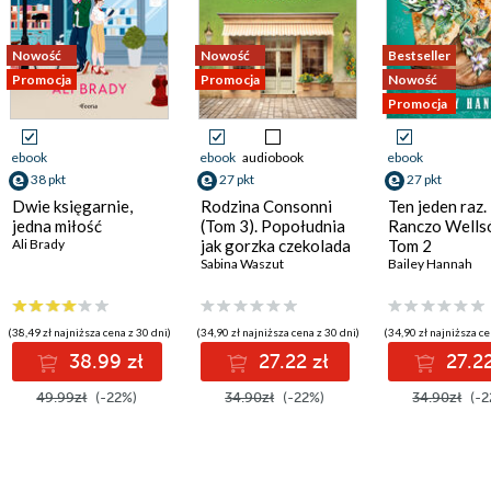
Nowość
Nowość
Bestseller
Promocja
Promocja
Nowość
Promocja
ebook
ebook
audiobook
ebook
38 pkt
27 pkt
27 pkt
Dwie księgarnie,
Rodzina Consonni
Ten jeden raz.
jedna miłość
(Tom 3). Popołudnia
Ranczo Wells
Ali Brady
jak gorzka czekolada
Tom 2
Sabina Waszut
Bailey Hannah
(38,49 zł najniższa cena z 30 dni)
(34,90 zł najniższa cena z 30 dni)
(34,90 zł najniższa ce
38.99 zł
27.22 zł
27.22
49.99zł
(-22%)
34.90zł
(-22%)
34.90zł
(-2