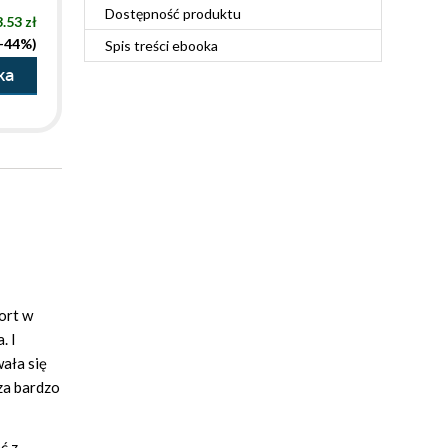
Dostępność produktu
.53 zł
(-44%)
Spis treści
ebooka
ka
ort w
. I
ała się
 za bardzo
ć z