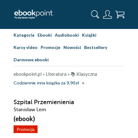
Kategorie
Ebooki
Audiobooki
Książki
Kursy video
Promocje
Nowości
Bestsellery
Darmowe ebooki
ebookpoint.pl
»
Literatura
»
📚 Klasyczna
Codziennie inna książka za 9,90zł
Szpital Przemienienia
Stanisław Lem
(ebook)
Promocja