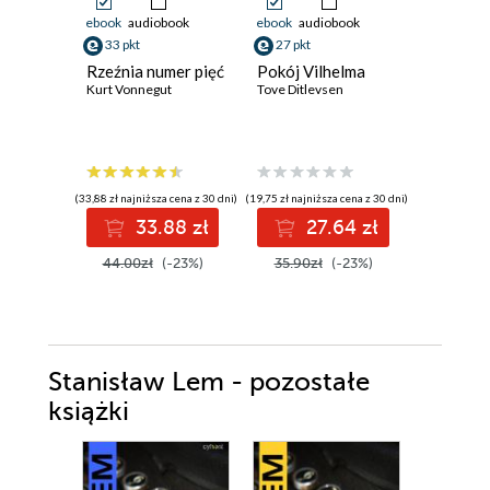
ebook
audiobook
ebook
audiobook
ebook
33 pkt
27 pkt
38 pkt
Rzeźnia numer pięć
Pokój Vilhelma
Poniedzi
Kurt Vonnegut
Tove Ditlevsen
matchą
Michiko 
(33,88 zł najniższa cena z 30 dni)
(19,75 zł najniższa cena z 30 dni)
(30,48 zł najni
33.88 zł
27.64 zł
3
44.00zł
(-23%)
35.90zł
(-23%)
44.90z
Stanisław Lem - pozostałe
książki