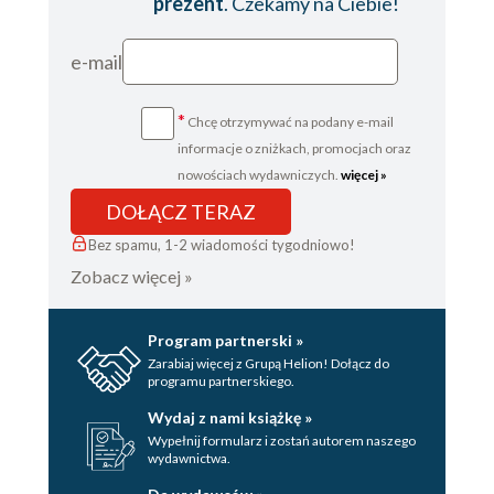
prezent
. Czekamy na Ciebie!
e-mail
*
Chcę otrzymywać na podany e-mail
informacje o zniżkach, promocjach oraz
nowościach wydawniczych.
więcej »
DOŁĄCZ TERAZ
Bez spamu, 1-2 wiadomości tygodniowo!
Zobacz więcej »
Program partnerski »
Zarabiaj więcej z Grupą Helion! Dołącz do
programu partnerskiego.
Wydaj z nami książkę »
Wypełnij formularz i zostań autorem naszego
wydawnictwa.