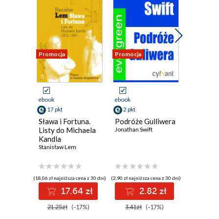
Promocja
Promocja
Promocja
ebook
ebook
ebook
17 pkt
2 pkt
17 pkt
Sława i Fortuna.
Podróże Gulliwera
Tako rz
Listy do Michaela
Jonathan Swift
Stanisław
Kandla
Stanisław Lem
(18,06 zł najniższa cena z 30 dni)
(2,90 zł najniższa cena z 30 dni)
(18,06 zł najni
17.64 zł
2.82 zł
1
21.25zł
(-17%)
3.41zł
(-17%)
21.25z