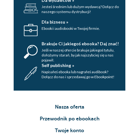
Da wydawców »
Jesteś średnim lub dużym wydawcą? Dołącz do
naszego systemu dystrybucji!
Dla biznesu »
Ebooki i audiobooki w Twojej firmie.
Brakuje Ci jakiegoś ebooka? Daj znać!
Jeśli w naszej ofercie brakuje jakiegoś tytulu,
dołożymy starań, by jak najszybciej się u nas
pojawił.
Self publishing »
Napisałeś ebooka lub nagrałeś audibook?
Dołącz do nas i sprzedawaj go w Ebookpoint!
Nasza oferta
Przewodnik po ebookach
Twoje konto