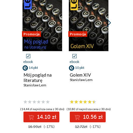
Promocja
Promocja
Promocja
ebook
ebook
ebook
14 pkt
10 pkt
14 pkt
Mój pogląd na
Golem XIV
Doskona
literaturę
Stanisław Lem
Stanisław
Stanisław Lem
(14,44 zł najniższa cena z 30 dni)
(10,80 zł najniższa cena z 30 dni)
(14,44 zł najni
14.10 zł
10.56 zł
1
16.99zł
(-17%)
12.72zł
(-17%)
16.99z