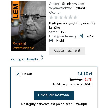
Autor:
Stanisław Lem
Wydawnictwo:
Cyfrant
Ocena:
Bądź pierwszym, który oceni tę
książkę
Stron:
192
Dostępne formaty:
ePub
Mobi
Czytaj fragment
Zajrzyj do książki
14,10 zł
Ebook
16,99 zł
(-17%)
14,44 zł najniższa cena z 30 dni
Dodaj do koszyka
Dostępny natychmiast po opłaceniu zakupu