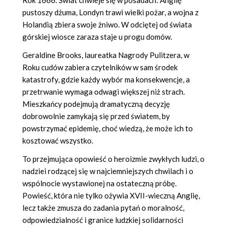
Rok 1666. Świat chwieje się w posadach: Anglię
pustoszy dżuma, Londyn trawi wielki pożar, a wojna z
Holandią zbiera swoje żniwo. W odciętej od świata
górskiej wiosce zaraza staje u progu domów.
Geraldine Brooks, laureatka Nagrody Pulitzera, w
Roku cudów zabiera czytelników w sam środek
katastrofy, gdzie każdy wybór ma konsekwencje, a
przetrwanie wymaga odwagi większej niż strach.
Mieszkańcy podejmują dramatyczną decyzję
dobrowolnie zamykają się przed światem, by
powstrzymać epidemię, choć wiedzą, że może ich to
kosztować wszystko.
To przejmująca opowieść o heroizmie zwykłych ludzi, o
nadziei rodzącej się w najciemniejszych chwilach i o
wspólnocie wystawionej na ostateczną próbę.
Powieść, która nie tylko ożywia XVII-wieczną Anglię,
lecz także zmusza do zadania pytań o moralność,
odpowiedzialność i granice ludzkiej solidarności