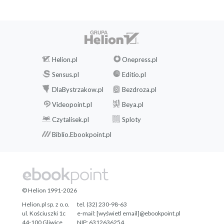
Helion.pl
Onepress.pl
Sensus.pl
Editio.pl
DlaBystrzakow.pl
Bezdroza.pl
Videopoint.pl
Beya.pl
Czytalisek.pl
Sploty
Biblio.Ebookpoint.pl
© Helion 1991-2026
Helion.pl sp. z o.o.
tel. (32) 230-98-63
ul. Kościuszki 1c
e-mail:
[wyświetl email]@ebookpoint.pl
44-100 Gliwice
NIP: 6312636254