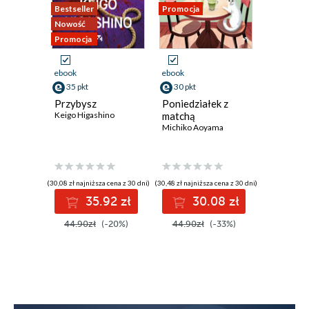
Bestseller
Promocja
Promocja
Nowość
Promocja
ebook
ebook
ebook
35 pkt
30 pkt
37 pkt
Przybysz
Poniedziałek z
Cuda za
Keigo Higashino
matchą
Keigo Hig
Michiko Aoyama
(30,08 zł najniższa cena z 30 dni)
(30,48 zł najniższa cena z 30 dni)
(37,38 zł najni
35.92 zł
30.08 zł
3
44.90zł
(-20%)
44.90zł
(-33%)
54.90z