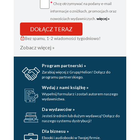
*
Chcę otrzymywać na podany e-mail
informacje o zniżkach, promocjach oraz
nowościach wydawniczych.
więcej »
DOŁĄCZ TERAZ
Bez spamu, 1-2 wiadomości tygodniowo!
Zobacz więcej »
Program partnerski »
Zarabiaj więcej z Grupą Helion! Dołącz do
programu partnerskiego.
Wydaj z nami książkę »
Wypełnij formularz i zostań autorem naszego
wydawnictwa.
Da wydawców »
Jesteś średnim lub dużym wydawcą? Dołącz do
naszego systemu dystrybucji!
Dla biznesu »
Ebooki i audiobooki w Twojej firmie.