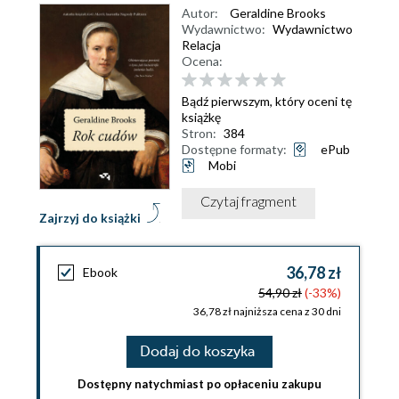
Autor:
Geraldine Brooks
Wydawnictwo:
Wydawnictwo
Relacja
Ocena:
Bądź pierwszym, który oceni tę
książkę
Stron:
384
Dostępne formaty:
ePub
Mobi
Czytaj fragment
Zajrzyj do książki
36,78 zł
Ebook
54,90 zł
(-33%)
36,78 zł najniższa cena z 30 dni
Dodaj do koszyka
Dostępny natychmiast po opłaceniu zakupu