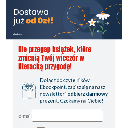
Nie przegap książek, które
zmienią Twój wieczór w
literacką przygodę!
Dołącz do czytelników
Ebookpoint, zapisz się na nasz
newsletter i
odbierz darmowy
prezent
. Czekamy na Ciebie!
e-mail