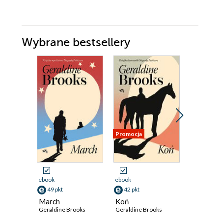
Wybrane bestsellery
Promocja
ebook
ebook
ebook
49 pkt
42 pkt
54 pkt
March
Koń
Dni pami
Geraldine Brooks
Geraldine Brooks
Geraldine