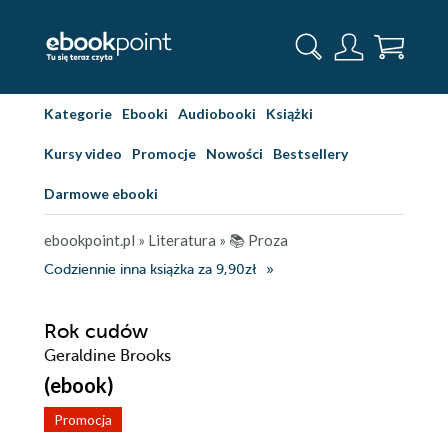
Kategorie
Ebooki
Audiobooki
Książki
Kursy video
Promocje
Nowości
Bestsellery
Darmowe ebooki
ebookpoint.pl
»
Literatura
»
📚 Proza
Codziennie inna książka za 9,90zł
Rok cudów
Geraldine Brooks
(ebook)
Promocja