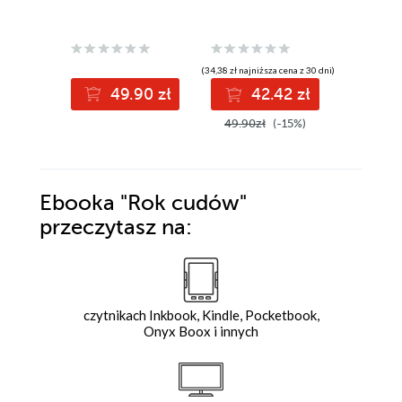
(34,38 zł najniższa cena z 30 dni)
49.90 zł
42.42 zł
5
49.90zł
(-15%)
Ebooka
"Rok cudów"
przeczytasz na:
czytnikach Inkbook, Kindle, Pocketbook,
Onyx Boox i innych