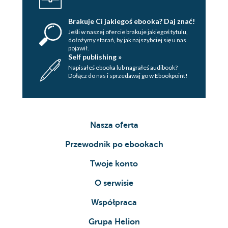
Brakuje Ci jakiegoś ebooka? Daj znać!
Jeśli w naszej ofercie brakuje jakiegoś tytulu,
dołożymy starań, by jak najszybciej się u nas
pojawił.
Self publishing »
Napisałeś ebooka lub nagrałeś audibook?
Dołącz do nas i sprzedawaj go w Ebookpoint!
Nasza oferta
Przewodnik po ebookach
Twoje konto
O serwisie
Współpraca
Grupa Helion