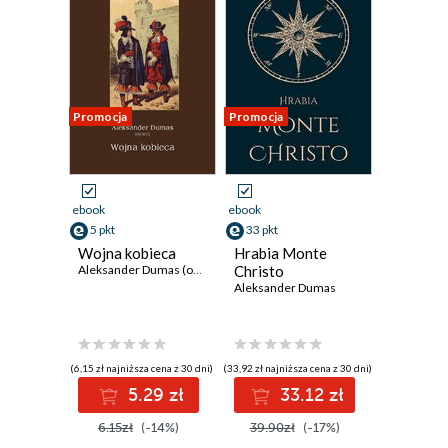
Promocja
Promocja
ebook
ebook
5 pkt
33 pkt
Wojna kobieca
Hrabia Monte
Aleksander Dumas (ojciec)
Christo
Aleksander Dumas
(6,15 zł najniższa cena z 30 dni)
(33,92 zł najniższa cena z 30 dni)
5.29 zł
33.12 zł
6.15zł
(-14%)
39.90zł
(-17%)