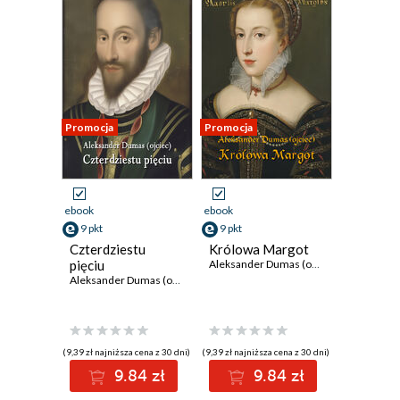
Promocja
Promocja
ebook
ebook
9 pkt
9 pkt
Czterdziestu
Królowa Margot
pięciu
Aleksander Dumas (ojciec)
Aleksander Dumas (ojciec)
(9,39 zł najniższa cena z 30 dni)
(9,39 zł najniższa cena z 30 dni)
9.84 zł
9.84 zł