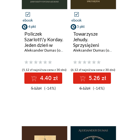
ebook
ebook
4 pkt
5 pkt
Policzek
Towarzysze
Szarlott\'y Korday.
Jehudy.
Jeden dzień w
Sprzysiężeni
Fontenay-aux-
Aleksander Dumas (ojciec)
Aleksander Dumas (ojciec)
Roses
(5,12 zł najniższa cena z 30 dni)
(6,12 zł najniższa cena z 30 dni)
4.40 zł
5.26 zł
5.12zł
(-14%)
6.12zł
(-14%)