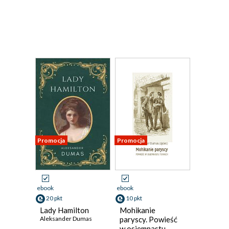
Promocja
Promocja
ebook
ebook
20 pkt
10 pkt
Lady Hamilton
Mohikanie
Aleksander Dumas
paryscy. Powieść
w osiemnastu