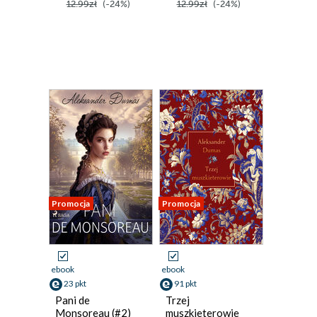
12.99zł
(-24%)
12.99zł
(-24%)
Promocja
Promocja
ebook
ebook
23 pkt
91 pkt
Pani de
Trzej
Monsoreau (#2)
muszkieterowie