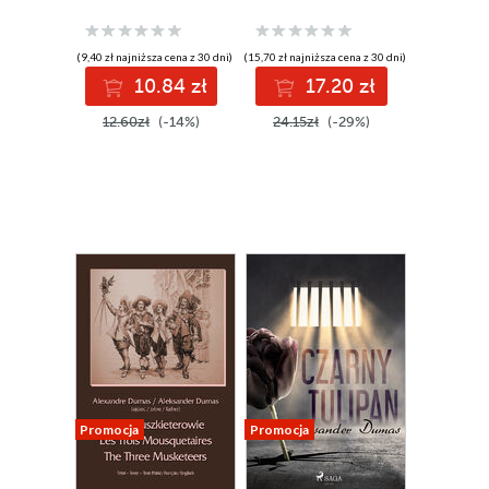
Monte Cristo
(9,40 zł najniższa cena z 30 dni)
(15,70 zł najniższa cena z 30 dni)
10.84 zł
17.20 zł
12.60zł
(-14%)
24.15zł
(-29%)
Promocja
Promocja