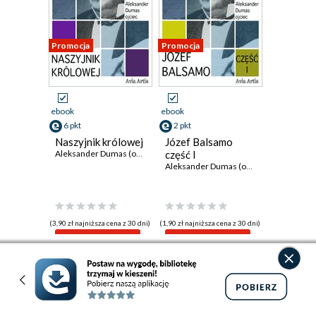
Promocja
Promocja
ebook
ebook
6 pkt
2 pkt
Naszyjnik królowej
Józef Balsamo
Aleksander Dumas (ojciec)
część I
Aleksander Dumas (ojciec)
(3,90 zł najniższa cena z 30 dni)
(1,90 zł najniższa cena z 30 dni)
6.14 zł
2.86 zł
7.49zł
(-18%)
3.49zł
(-18%)