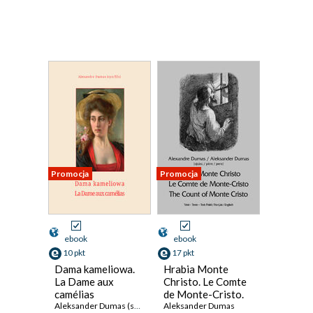
Promocja
Promocja
ebook
ebook
10 pkt
17 pkt
Dama kameliowa.
Hrabia Monte
La Dame aux
Christo. Le Comte
camélias
de Monte-Cristo.
Aleksander Dumas (syn)
The Count of
Aleksander Dumas