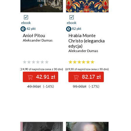
ebook
ebook
42 pkt
82 pkt
Anioł Pitou
Hrabia Monte
Aleksander Dumas
Christo (elegancka
edycja)
Aleksander Dumas
(24,90 zł najniższa cena z 30 dni)
(69,30 zł najniższa cena z 30 dni)
42.91 zł
82.17 zł
49.90zł
(-14%)
99.00zł
(-17%)