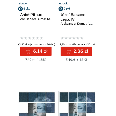
ebook
ebook
6 pkt
2 pkt
Anioł Pitoux
Józef Balsamo
Aleksander Dumas (ojciec)
część IV
Aleksander Dumas (ojciec)
(3,90 zł najniższa cena z 30 dni)
(1,90 zł najniższa cena z 30 dni)
6.14 zł
2.86 zł
7.49zł
(-18%)
3.49zł
(-18%)