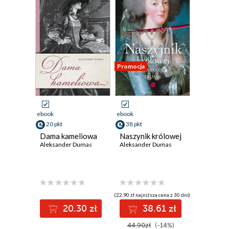
Promocja
ebook
ebook
20 pkt
38 pkt
Dama kameliowa
Naszynik królowej
Aleksander Dumas
Aleksander Dumas
(22,90 zł najniższa cena z 30 dni)
20.30 zł
38.61 zł
44.90zł
(-14%)