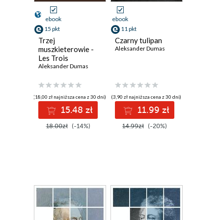
ebook
ebook
15 pkt
11 pkt
Trzej
Czarny tulipan
muszkieterowie -
Aleksander Dumas
Les Trois
Mousquetaires -
Aleksander Dumas
The Three
Musketeers
(18,00 zł najniższa cena z 30 dni)
(3,90 zł najniższa cena z 30 dni)
15.48 zł
11.99 zł
18.00zł
(-14%)
14.99zł
(-20%)