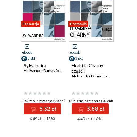
Promocja
Promocja
ebook
ebook
5 pkt
3 pkt
Sylwandira
Hrabina Charny
Aleksander Dumas (ojciec)
część I
Aleksander Dumas (ojciec)
(3,90 zł najniższa cena z 30 dni)
(2,90 zł najniższa cena z 30 dni)
5.32 zł
3.68 zł
6.49zł
(-18%)
4.49zł
(-18%)