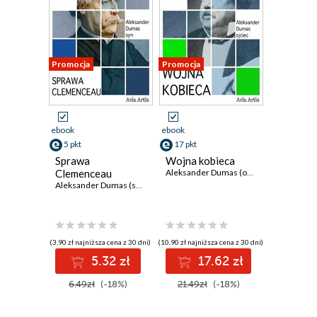
Promocja
Promocja
ebook
ebook
5 pkt
17 pkt
Sprawa
Wojna kobieca
Clemenceau
Aleksander Dumas (ojciec)
Aleksander Dumas (syn)
(3,90 zł najniższa cena z 30 dni)
(10,90 zł najniższa cena z 30 dni)
5.32 zł
17.62 zł
6.49zł
(-18%)
21.49zł
(-18%)