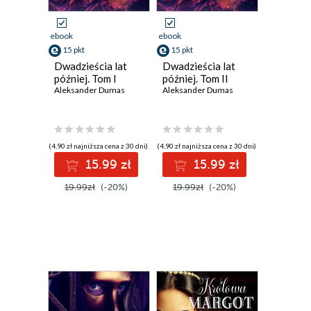
ebook
ebook
15 pkt
15 pkt
Dwadzieścia lat
Dwadzieścia lat
później. Tom I
później. Tom II
Aleksander Dumas
Aleksander Dumas
(4,90 zł najniższa cena z 30 dni)
(4,90 zł najniższa cena z 30 dni)
15.99 zł
15.99 zł
19.99zł
(-20%)
19.99zł
(-20%)