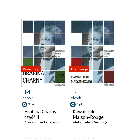
Promocja
Promocja
ebook
ebook
3 pkt
4 pkt
Hrabina Charny
Kawaler de
część II
Maison-Rouge
Aleksander Dumas (ojciec)
Aleksander Dumas (ojciec)