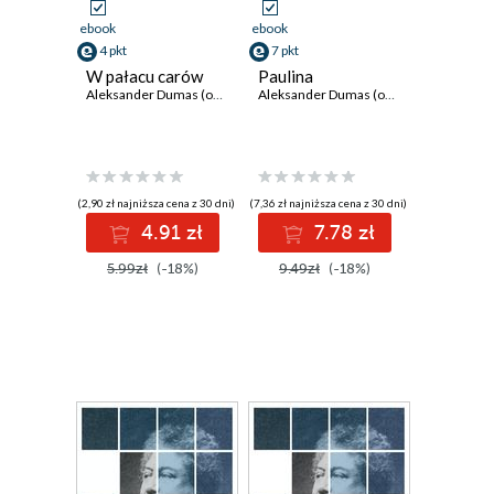
ebook
ebook
4 pkt
7 pkt
W pałacu carów
Paulina
Aleksander Dumas (ojciec)
Aleksander Dumas (ojciec)
(2,90 zł najniższa cena z 30 dni)
(7,36 zł najniższa cena z 30 dni)
4.91 zł
7.78 zł
5.99zł
(-18%)
9.49zł
(-18%)