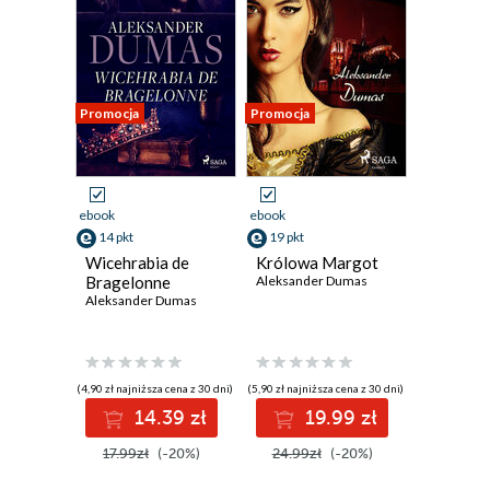
Promocja
Promocja
ebook
ebook
14 pkt
19 pkt
Wicehrabia de
Królowa Margot
Bragelonne
Aleksander Dumas
Aleksander Dumas
(4,90 zł najniższa cena z 30 dni)
(5,90 zł najniższa cena z 30 dni)
14.39 zł
19.99 zł
17.99zł
(-20%)
24.99zł
(-20%)