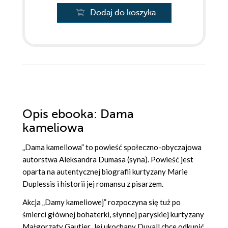
Dodaj do koszyka
Opis
ebooka
: Dama
kameliowa
„Dama kameliowa” to powieść społeczno-obyczajowa
autorstwa Aleksandra Dumasa (syna). Powieść jest
oparta na autentycznej biografii kurtyzany Marie
Duplessis i historii jej romansu z pisarzem.
Akcja „Damy kameliowej” rozpoczyna się tuż po
śmierci głównej bohaterki, słynnej paryskiej kurtyzany
Małgorzaty Gautier. Jej ukochany Duvall chce odkupić