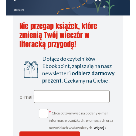
Nie przegap książek, które
zmienią Twój wieczór w
literacką przygodę!
Dołącz do czytelników
Ebookpoint, zapisz się na nasz
newsletter i
odbierz darmowy
prezent
. Czekamy na Ciebie!
e-mail
*
Chcę otrzymywać na podany e-mail
informacje o zniżkach, promocjach oraz
nowościach wydawniczych.
więcej »