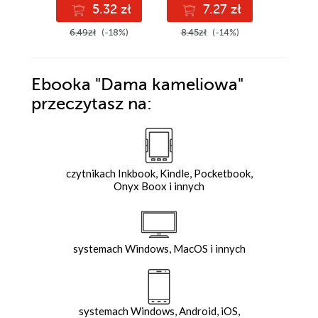
5.32 zł
7.27 zł
3
6.49zł
(-18%)
8.45zł
(-14%)
Ebooka
"Dama kameliowa"
przeczytasz na:
czytnikach Inkbook, Kindle, Pocketbook,
Onyx Boox i innych
systemach Windows, MacOS i innych
systemach Windows, Android, iOS,