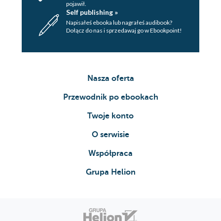
pojawił.
Self publishing »
Napisałeś ebooka lub nagrałeś audibook?
Dołącz do nas i sprzedawaj go w Ebookpoint!
Nasza oferta
Przewodnik po ebookach
Twoje konto
O serwisie
Współpraca
Grupa Helion