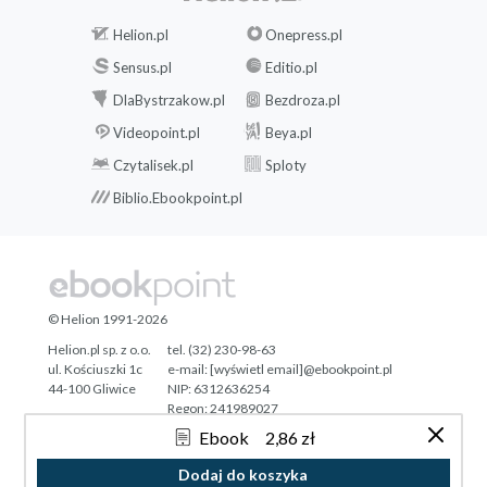
Helion.pl
Onepress.pl
Sensus.pl
Editio.pl
DlaBystrzakow.pl
Bezdroza.pl
Videopoint.pl
Beya.pl
Czytalisek.pl
Sploty
Biblio.Ebookpoint.pl
© Helion 1991-2026
Helion.pl sp. z o.o.
tel. (32) 230-98-63
ul. Kościuszki 1c
e-mail:
[wyświetl email]@ebookpoint.pl
44-100 Gliwice
NIP: 6312636254
Regon: 241989027
Ebook
2,86 zł
Designed with ♥ by
Tonik.pl
Dodaj do koszyka