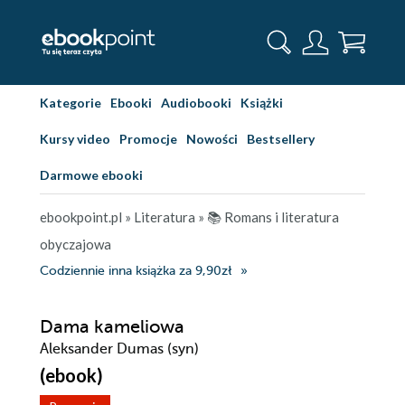
Kategorie
Ebooki
Audiobooki
Książki
Kursy video
Promocje
Nowości
Bestsellery
Darmowe ebooki
ebookpoint.pl
»
Literatura
»
📚 Romans i literatura
obyczajowa
Codziennie inna książka za 9,90zł
Dama kameliowa
Aleksander Dumas (syn)
(ebook)