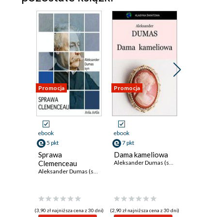
Promocja
Promocja
ebook
ebook
ebook
5 pkt
7 pkt
3 pkt
Sprawa
Dama kameliowa
Dama K
Clemenceau
Aleksander Dumas (syn)
Aleksander Dumas (syn)
(3,90 zł najniższa cena z 30 dni)
(2,90 zł najniższa cena z 30 dni)