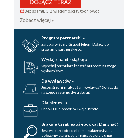
DOŁĄCZ TERAZ
Bez spamu, 1-2 wiadomości tygodniowo!
Zobacz więcej »
Program partnerski »
Zarabiaj więcej z Grupą Helion! Dołącz do
programu partnerskiego.
Wydaj z nami książkę »
Wypełnij formularz i zostań autorem naszego
wydawnictwa.
Da wydawców »
Jesteś średnim lub dużym wydawcą? Dołącz do
naszego systemu dystrybucji!
Dla biznesu »
Ebooki i audiobooki w Twojej firmie.
Brakuje Ci jakiegoś ebooka? Daj znać!
Jeśli w naszej ofercie brakuje jakiegoś tytulu,
dołożymy starań, by jak najszybciej się u nas