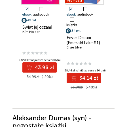
Promocja
ebook
audiobook
ebook
audiobook
ebook
43 pkt
21 pkt
książka
Świat jej oczami
Pucked 
34 pkt
Kim Holden
Ewelina N
Fever Dream
(Emerald Lake #1)
Elsie Silver
(42,34 zł najniższa cena z 30 dni)
(19,49 zł najni
43.98 zł
2
(28,44 zł najniższa cena z 30 dni)
54.99zł
(-20%)
29.99z
34.14 zł
56.90zł
(-40%)
Aleksander Dumas (syn) -
pozostałe książki