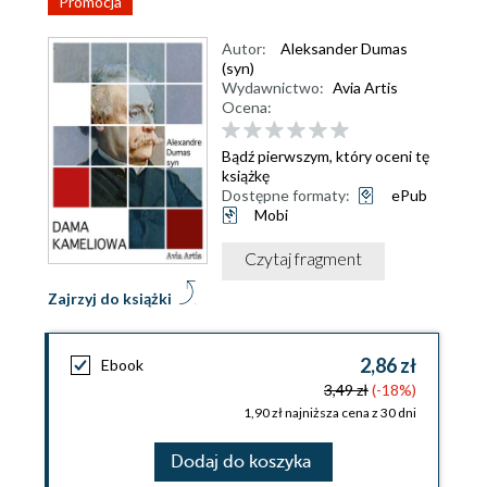
Promocja
Autor:
Aleksander Dumas
(syn)
Wydawnictwo:
Avia Artis
Ocena:
Bądź pierwszym, który oceni tę
książkę
Dostępne formaty:
ePub
Mobi
Czytaj fragment
Zajrzyj do książki
2,86 zł
Ebook
3,49 zł
(-18%)
1,90 zł najniższa cena z 30 dni
Dodaj do koszyka