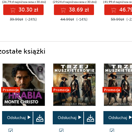
(26,79 zł najniższa cena z 30 dni)
(29,24 zł najniższa cena z 30 dni)
(41,99 zł najniższa ce
30.30 zł
38.69 zł
46.79
39.99zł
(-24%)
44.99zł
(-14%)
59.99zł
(-2
ostałe książki
Promocja
Promocja
Promocja
Odsłuchaj
Odsłuchaj
Odsłuchaj