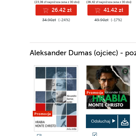
(23,38 zł najniższa cena z 30 dni)
(38,42 zł najniższa cena z 30 dni)
26.42 zł
41.42 zł
34.90zł
(-24%)
49.90zł
(-17%)
Aleksander Dumas (ojciec) - poz
Promocja
Promocja
Odsłuchaj