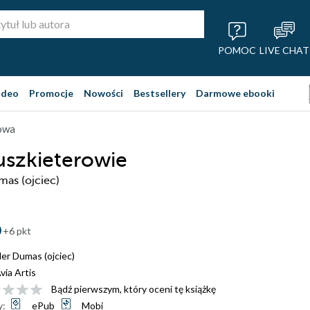
POMOC
LIVE CHAT
ideo
Promocje
Nowości
Bestsellery
Darmowe ebooki
owa
uszkieterowie
as (ojciec)
+6 pkt
er Dumas (ojciec)
via Artis
Bądź pierwszym, który oceni tę książkę
y:
ePub
Mobi