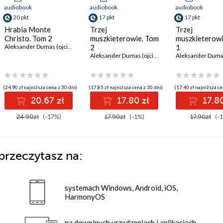
audiobook
audiobook
audiobook
20 pkt
17 pkt
17 pkt
Hrabia Monte
Trzej
Trzej
Christo. Tom 2
muszkieterowie. Tom
muszkieterowi
Aleksander Dumas (ojciec)
2
1
Aleksander Dumas (ojciec)
(24,90 zł najniższa cena z 30 dni)
(17,85 zł najniższa cena z 30 dni)
(17,40 zł najniższa ce
20.67 zł
17.80 zł
17.80
24.90zł
(-17%)
17.90zł
(-1%)
17.90zł
(-
przeczytasz na:
systemach Windows, Android, iOS,
HarmonyOS
na dowolnych urządzeniach i aplikacjach