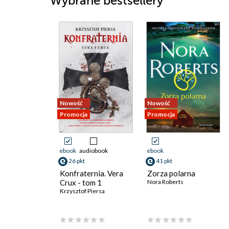
Wybrane bestsellery
Nowość
Nowość
Promocja
Promocja
ebook
audiobook
ebook
26 pkt
41 pkt
Konfraternia. Vera
Zorza polarna
Crux - tom 1
Nora Roberts
Krzysztof Piersa