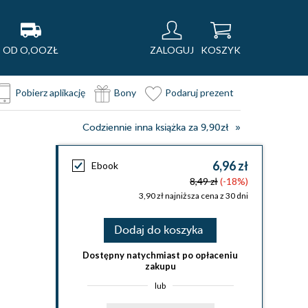
OD O,OOZŁ
ZALOGUJ
KOSZYK
Pobierz aplikację
Bony
Podaruj prezent
Codziennie inna książka za 9,90zł
6,96 zł
Ebook
8,49 zł
(-18%)
3,90 zł najniższa cena z 30 dni
Dodaj do koszyka
Dostępny natychmiast po opłaceniu
zakupu
lub