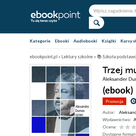
Kategorie
Ebooki
Audiobooki
Książki
Kursy v
ebookpoint.pl
»
Lektury szkolne
»
📚 Szkoła podstaw
Trzej m
Aleksander Dum
(ebook)
Promocja
Autor:
Aleksand
Wydawnictwo:
A
Ocena:
Dostępne format