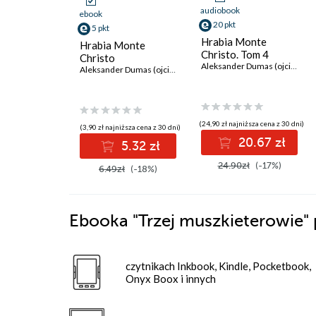
audiobook
ebook
20 pkt
5 pkt
Hrabia Monte
Hrabia Monte
Christo. Tom 4
Christo
Aleksander Dumas (ojciec)
Aleksander Dumas (ojciec)
(24,90 zł najniższa cena z 30 dni)
(3,90 zł najniższa cena z 30 dni)
20.67 zł
5.32 zł
24.90zł
(-17%)
6.49zł
(-18%)
Ebooka
"Trzej muszkieterowie"
czytnikach Inkbook, Kindle, Pocketbook,
Onyx Boox i innych