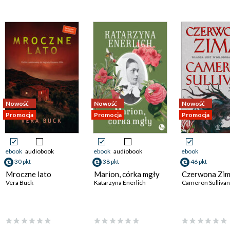
Nowość
Nowość
Nowość
Promocja
Promocja
Promocja
ebook
audiobook
ebook
audiobook
ebook
30 pkt
38 pkt
46 pkt
Mroczne lato
Marion, córka mgły
Czerwona Zi
Vera Buck
Katarzyna Enerlich
Cameron Sullivan