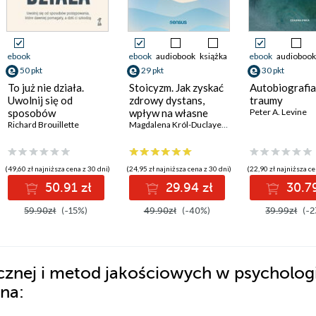
ebook
ebook
audiobook
książka
ebook
audiobook
50 pkt
29 pkt
30 pkt
To już nie działa.
Stoicyzm. Jak zyskać
Autobiografia
Uwolnij się od
zdrowy dystans,
traumy
sposobów
wpływ na własne
Peter A. Levine
,
PhD
postępowania, które
Richard Brouillette
życie i wewnętrzny
Magdalena Król-Duclaye
,
Dagna Wysocka
dawniej pomagały, a
spokój. Zeszyt
dziś ci szkodzą
ćwiczeń
(49,60 zł najniższa cena z 30 dni)
(24,95 zł najniższa cena z 30 dni)
(22,90 zł najniższa ce
50.91 zł
29.94 zł
30.79
59.90zł
(-15%)
49.90zł
(-40%)
39.99zł
(-2
ycznej i metod jakościowych w psychologii
na: