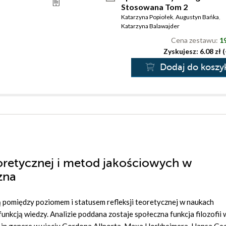
Stosowana Tom 2
Katarzyna Popiołek
,
Augustyn Bańka
,
Katarzyna Balawajder
Cena zestawu:
19
Zyskujesz: 6.08 zł 
Dodaj do koszy
teoretycznej i metod jakościowych w
zna
zą pomiędzy poziomem i statusem refleksji teoretycznej w naukach
unkcją wiedzy. Analizie poddana zostaje społeczna funkcja filozofii 