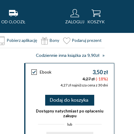
OD O,OOZŁ
ZALOGUJ
KOSZYK
Pobierz aplikację
Bony
Podaruj prezent
Codziennie inna książka za 9,90zł
3,50 zł
Ebook
4,27 zł
(-18%)
4,27 zł najniższa cena z 30 dni
Dodaj do koszyka
Dostępny natychmiast po opłaceniu
zakupu
lub