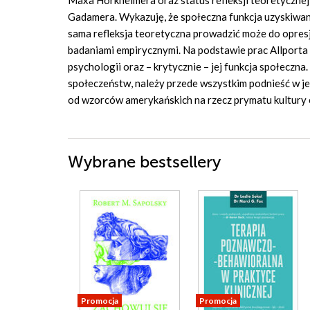
Maxa Horkheimera oraz status refleksji teoretyczne
Gadamera. Wykazuję, że społeczna funkcja uzyskiwan
sama refleksja teoretyczna prowadzić może do opresj
badaniami empirycznymi. Na podstawie prac Allporta 
psychologii oraz – krytycznie – jej funkcja społeczna
społeczeństw, należy przede wszystkim podnieść w jej
od wzorców amerykańskich na rzecz prymatu kultury 
Wybrane bestsellery
Promocja
Promocja