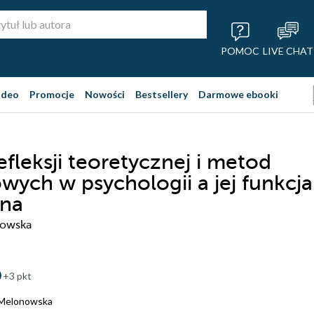
POMOC
LIVE CHAT
ideo
Promocje
Nowości
Bestsellery
Darmowe ebooki
efleksji teoretycznej i metod
owych w psychologii a jej funkcja
zna
nowska
+3 pkt
 Melonowska