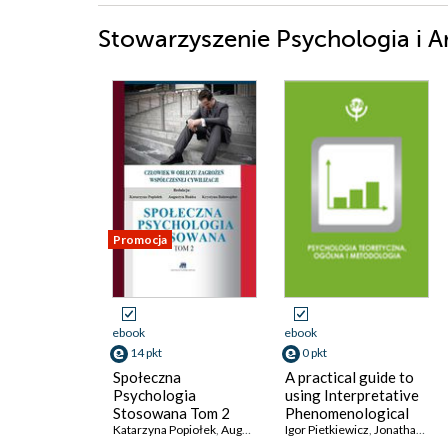
Stowarzyszenie Psychologia i Ar
Promocja
ebook
ebook
14 pkt
0 pkt
Społeczna
A practical guide to
Psychologia
using Interpretative
Stosowana Tom 2
Phenomenological
Katarzyna Popiołek
,
Augustyn Bańka
Analysis in
Igor Pietkiewicz
,
Katarzyna Balawajder
,
Jonathan A. Smith