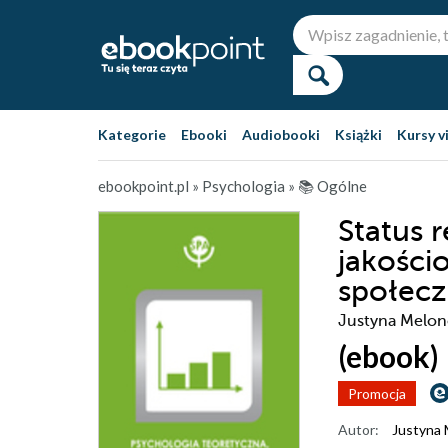
Kategorie
Ebooki
Audiobooki
Książki
Kursy v
ebookpoint.pl
»
Psychologia
»
📚 Ogólne
Status r
jakości
społec
Justyna Melo
(ebook)
Promocja
Autor:
Justyna