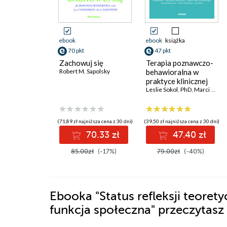
ebook
ebook
książka
70 pkt
47 pkt
Zachowuj się
Terapia poznawczo-
Robert M. Sapolsky
behawioralna w
praktyce klinicznej
Leslie Sokol
,
PhD
,
Marci G. Fox
(71,89 zł najniższa cena z 30 dni)
(39,50 zł najniższa cena z 30 dni)
70.33 zł
47.40 zł
85.00zł
(-17%)
79.00zł
(-40%)
Ebooka
"Status refleksji teoret
funkcja społeczna"
przeczytasz 