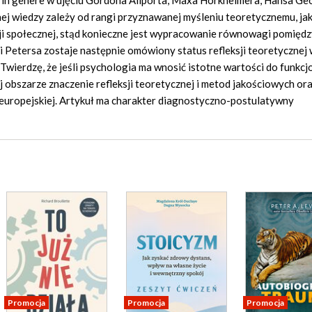
j in genere w ujęciu Gordona Allporta, Maxa Horkheimera, Hansa Ge
ej wiedzy zależy od rangi przyznawanej myśleniu teoretycznemu, ja
i społecznej, stąd konieczne jest wypracowanie równowagi pomiędzy
i Petersa zostaje następnie omówiony status refleksji teoretycznej
. Twierdzę, że jeśli psychologia ma wnosić istotne wartości do funkc
 obszarze znaczenie refleksji teoretycznej i metod jakościowych or
europejskiej. Artykuł ma charakter diagnostyczno-postulatywny
Promocja
Promocja
Promocja