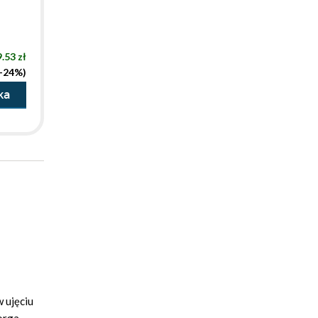
.53 zł
(-24%)
ka
w ujęciu