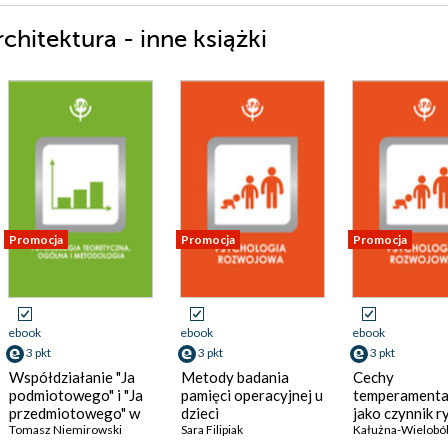
chitektura - inne książki
Promocja
Promocja
Promocja
ebook
ebook
ebook
3 pkt
3 pkt
3 pkt
Współdziałanie "Ja
Metody badania
Cechy
podmiotowego" i "Ja
pamięci operacyjnej u
temperamenta
przedmiotowego" w
dzieci
jako czynnik r
rozwoju człowieka
Tomasz Niemirowski
przedszkolnych
Sara Filipiak
patologiczne
Kałużna-Wielobó