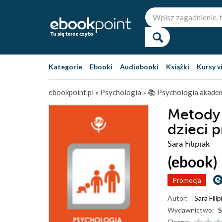
Kategorie
Ebooki
Audiobooki
Książki
Kursy v
ebookpoint.pl
»
Psychologia
»
📚 Psychologia akade
Metody 
dzieci 
Sara Filipiak
(ebook)
Promocja
Autor:
Sara Filip
Wydawnictwo:
S
Ocena: