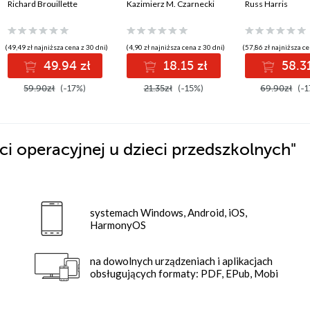
postępowania, które
Richard Brouillette
Kazimierz M. Czarnecki
terapii akcepta
Russ Harris
dawniej pomagały, a
zaangażowani
dziś ci szkodzą
praktykom
uważności
(49,49 zł najniższa cena z 30 dni)
(4,90 zł najniższa cena z 30 dni)
(57,86 zł najniższa ce
49.94 zł
18.15 zł
58.31
59.90zł
(-17%)
21.35zł
(-15%)
69.90zł
(-1
i operacyjnej u dzieci przedszkolnych"
systemach Windows, Android, iOS,
HarmonyOS
na dowolnych urządzeniach i aplikacjach
obsługujących formaty: PDF, EPub, Mobi