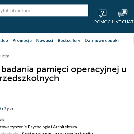
POMOC
LIVE CHAT
ideo
Promocje
Nowości
Bestsellery
Darmowe ebooki
micka
badania pamięci operacyjnej u
przedszkolnych
+3 pkt
iak
towarzyszenie Psychologia i Architektura
Bądź pierwszym, który oceni tę książkę