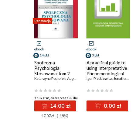
Promocja
ebook
ebook
14 pkt
0 pkt
Społeczna
A practical guide to
Psychologia
using Interpretative
Stosowana Tom 2
Phenomenological
Katarzyna Popiołek
,
Augustyn Bańka
Analysis in
Igor Pietkiewicz
,
Katarzyna Balawajder
,
Jonathan A. Smith
qualitative research
psychology
(17,07 zł najniższa cena z 30 dni)
14.00 zł
0.00 zł
17.07zł
(-18%)