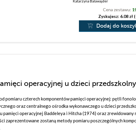
Katarzyna Balawajder
Cena zestawu:
19
Zyskujesz: 6.08 zł 
Dodaj do koszy
amięci operacyjnej u dzieci przedszkoln
d pomiaru czterech komponentów pamięci operacyjnej: pętli fonolo
ycznego oraz centralnego ośrodka wykonawczego u dzieci przedszk
u pamięci operacyjnej Baddeleya i Hitcha (1974) oraz zrewidowany
części zaprezentowane zostaną metody pomiaru poszczególnych kom
a.