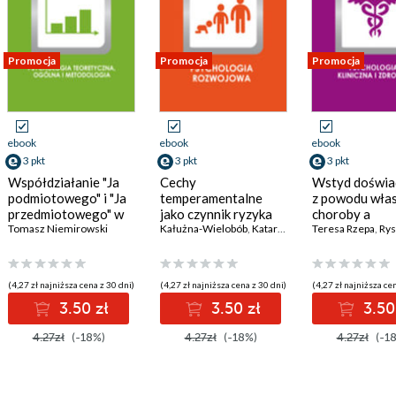
Promocja
Promocja
Promocja
ebook
ebook
ebook
3 pkt
3 pkt
3 pkt
Współdziałanie "Ja
Cechy
Wstyd doświa
podmiotowego" i "Ja
temperamentalne
z powodu wła
przedmiotowego" w
jako czynnik ryzyka
choroby a
rozwoju człowieka
Tomasz Niemirowski
patologicznego
Kałużna-Wielobób
,
Katarzyna Prochwicz
satysfakcja ż
Teresa Rzepa
,
Rysz
skubania skóry
(4,27 zł najniższa cena z 30 dni)
(4,27 zł najniższa cena z 30 dni)
(4,27 zł najniższa cen
3.50 zł
3.50 zł
3.50
4.27zł
(-18%)
4.27zł
(-18%)
4.27zł
(-1