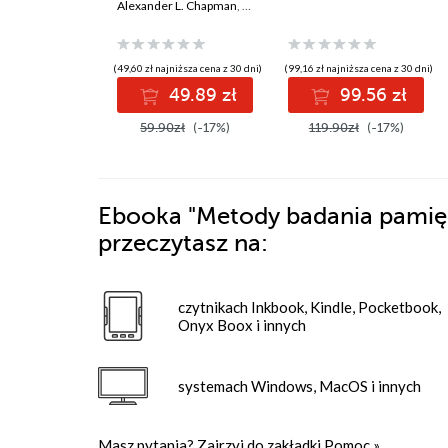
poradzisz
Alexander L. Chapman
,
Kim L. Gratz
(49,60 zł najniższa cena z 30 dni)
(99,16 zł najniższa cena z 30 dni)
49.89 zł
99.56 zł
59.90zł
(-17%)
119.90zł
(-17%)
Ebooka
"Metody badania pamięc
przeczytasz na:
czytnikach Inkbook, Kindle, Pocketbook,
Onyx Boox i innych
systemach Windows, MacOS i innych
Masz pytania? Zajrzyj do zakładki
Pomoc
»