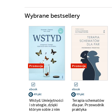
Wybrane bestsellery
Promocja
Promocja
ebook
ebook
49 pkt
99 pkt
Wstyd. Umiejętności
Terapia schematów
i strategie, dzięki
dla par. Przewodnik
którym sobie z nim
praktyka