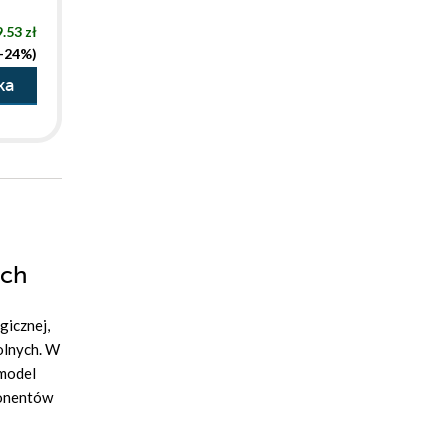
.53 zł
(-24%)
ka
ych
gicznej,
olnych. W
 model
ponentów