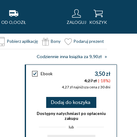
OD O,OOZŁ
ZALOGUJ
KOSZYK
Pobierz aplikację
Bony
Podaruj prezent
Codziennie inna książka za 9,90zł
3,50 zł
Ebook
4,27 zł
(-18%)
4,27 zł najniższa cena z 30 dni
Dodaj do koszyka
Dostępny natychmiast po opłaceniu
zakupu
lub