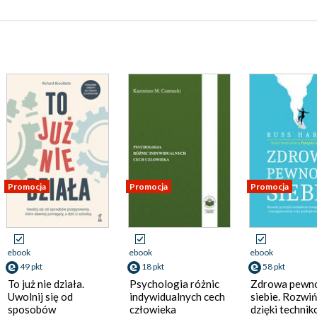
Promocja
Promocja
Promocja
ebook
ebook
ebook
49 pkt
18 pkt
58 pkt
To już nie działa.
Psychologia różnic
Zdrowa pewn
Uwolnij się od
indywidualnych cech
siebie. Rozwiń
sposobów
człowieka
dzięki techni