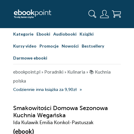
Kategorie
Ebooki
Audiobooki
Książki
Kursy video
Promocje
Nowości
Bestsellery
Darmowe ebooki
ebookpoint.pl
»
Poradniki
»
Kulinaria
»
📚 Kuchnia
polska
Codziennie inna książka za 9,90zł
Smakowitości Domowa Sezonowa
Kuchnia Wegańska
Ida Kulawik Emilia Konkol-Pastuszak
(ebook)