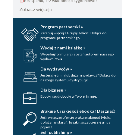
Bez spamu, 1-2 wiadomości tygodniowo!
Śmietankowy krem budyniowy z wanilią i owocami
Zobacz więcej »
Pyzy ziemniaczane faszerowane bobem
Spaghetti z buraczanym pesto
Sałatka arbuzowo-ogórkowa z parmezanem z orzechów
Program partnerski »
laskowych
Zarabiaj więcej z Grupą Helion! Dołącz do
programu partnerskiego.
Pieczona młoda marchew na zielonym hummusie z natką z
marchwi
Wydaj z nami książkę »
Ratatuj zapiekany z porzeczkami
Wypełnij formularz i zostań autorem naszego
wydawnictwa.
Zupa wiśniowa z kluseczkami
Pikantny kociołek pomidorowy z ziemniakami i ciecierzycą
Da wydawców »
Jesteś średnim lub dużym wydawcą? Dołącz do
Jesień
naszego systemu dystrybucji!
Gulasz z warzyw korzeniowych pod ciastem francuskim
Dla biznesu »
Jaglane kitchari ze smażonymi kurkami
Ebooki i audiobooki w Twojej firmie.
Grzybowy strogonow
Boczniaki w musztardzie z koperkiem
Brakuje Ci jakiegoś ebooka? Daj znać!
Grzanki z fromage słonecznikowym i świeżymi figami
Jeśli w naszej ofercie brakuje jakiegoś tytulu,
dołożymy starań, by jak najszybciej się u nas
Rigatoni z sosem z fenkuła i leśnych grzybów
pojawił.
Self publishing »
Kremowe risotto z dynią i śmietanką z nerkowców