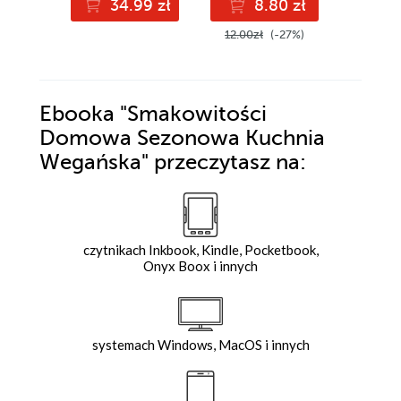
34.99 zł
8.80 zł
7
kwasu dla osób
zdrowych i
12.00zł
(-27%)
chorych
Ebooka
"Smakowitości
Domowa Sezonowa Kuchnia
Wegańska"
przeczytasz na:
czytnikach Inkbook, Kindle, Pocketbook,
Onyx Boox i innych
systemach Windows, MacOS i innych