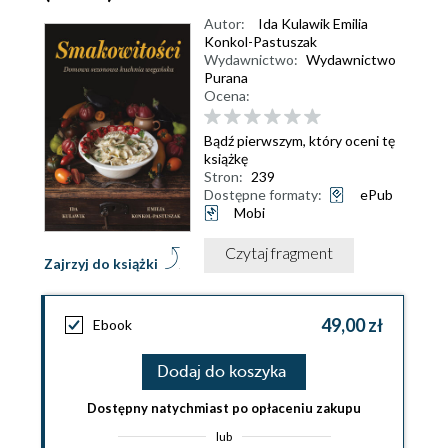
Autor:
Ida Kulawik Emilia
Konkol-Pastuszak
Wydawnictwo:
Wydawnictwo
Purana
Ocena:
Bądź pierwszym, który oceni tę
książkę
Stron:
239
Dostępne formaty:
ePub
Mobi
Czytaj fragment
Zajrzyj do książki
49,00 zł
Ebook
Dodaj do koszyka
Dostępny natychmiast po opłaceniu zakupu
lub