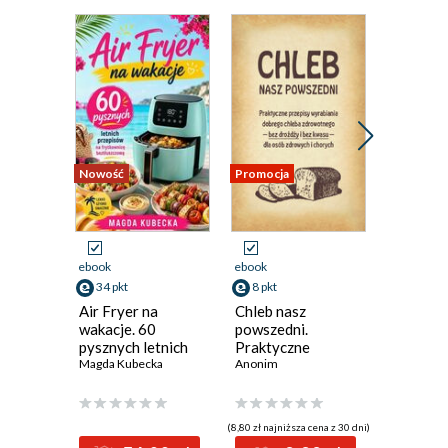
Nowość
Promocja
ebook
ebook
ebook
34 pkt
8 pkt
7 pkt
Air Fryer na
Chleb nasz
Praktyc
wakacje. 60
powszedni.
o wyrabi
pysznych letnich
Praktyczne
wódki z 
przepisów na
Magda Kubecka
przepisy
Anonim
Romuald P
frytkownicę
wyrabiania
beztłuszczową
dobrego chleba
zdrowotnego bez
(8,80 zł najniższa cena z 30 dni)
drożdży i bez