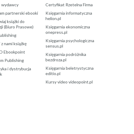
a wydawcy
Certyfikat Rzetelna Firma
am partnerski ebooki
Księgarnia informatyczna
helion.pl
aj książki do
ji (Biuro Prasowe)
Księgarnia ekonomiczna
onepress.pl
ublishing
Księgarnia psychologiczna
 z nami książkę
sensus.pl
O Ebookpoint
Księgarnia podróżnika
bezdroza.pl
m Publishing
Księgarnia beletrystyczna
yka i dystrybucja
editio.pl
ek
Kursy video videopoint.pl