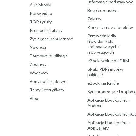
Informacje podstawowe
Audiobooki
Bezpieczenstwo
Kursy video
Zakupy
TOP tytuły
Korzystanie z e-booków
Promocje i rabaty
Przewodnik dla
Zyskujące popularność
niewidomych,
słabowidzących i
Nowości
niesłyszących
Darmowe publikacje
eBooki wolne od DRM
Zestawy
ePub, PDF i mobi w
Wydawcy
pakiecie
Bony podarunkowe
eBooki na Kindle
Testy i certyfikaty
Synchronizacja z Dropbox
Blog
Aplikacja Ebookpoint -
Android
Aplikacja Ebookpoint - iO
Aplikacja Ebookpoint -
AppGallery