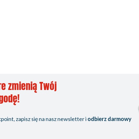
re zmienią Twój
ygodę!
oint, zapisz się na nasz newsletter i
odbierz darmowy