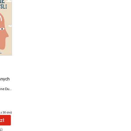
snych
ne Dundon
 z 30 dni)
zł
%)