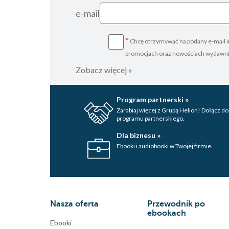
e-mail
*
Chcę otrzymywać na podany e-mail i
promocjach oraz nowościach wydawn
Zobacz więcej »
Program partnerski »
Zarabiaj więcej z Grupą Helion! Dołącz do
programu partnerskiego.
Dla biznesu »
Ebooki i audiobooki w Twojej firmie.
Nasza oferta
Przewodnik po
ebookach
Ebooki