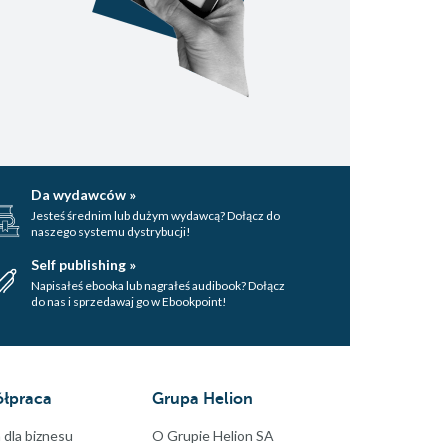
Da wydawców »
Jesteś średnim lub dużym wydawcą? Dołącz do
naszego systemu dystrybucji!
Self publishing »
Napisałeś ebooka lub nagrałeś audibook? Dołącz
do nas i sprzedawaj go w Ebookpoint!
łpraca
Grupa Helion
 dla biznesu
O Grupie Helion SA