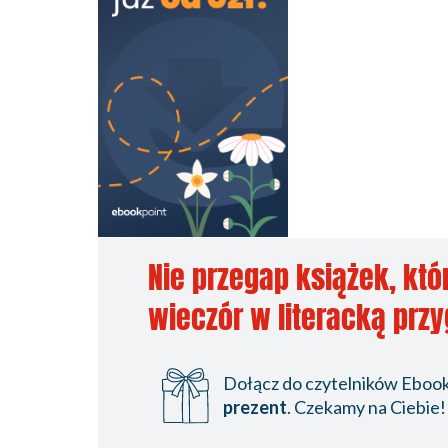
Nie przegap książek, któ
wieczór w literacką prz
Dołącz do czytelników Ebookp
prezent
. Czekamy na Ciebie!