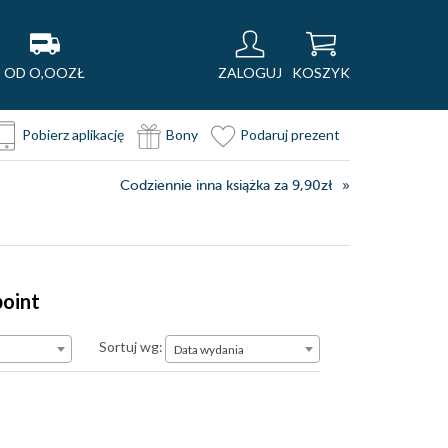
OD O,OOZŁ
ZALOGUJ
KOSZYK
Pobierz aplikację
Bony
Podaruj prezent
Codziennie inna książka za 9,90zł
point
Data wydania
Sortuj wg:
Data wydania