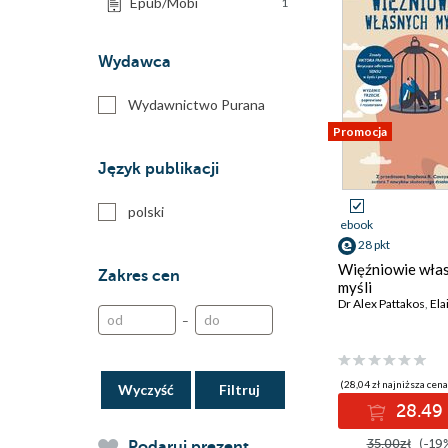
Epub/Mobi
1
Wydawca
Wydawnictwo Purana
Promocja
Język publikacji
polski
ebook
28 pkt
Więźniowie wła
Zakres cen
myśli
Dr Alex Pattakos
,
Elai
–
(28,04 zł najniższa cena
Wyczyść
28.49 
35.00zł
(-19
Podaruj prezent