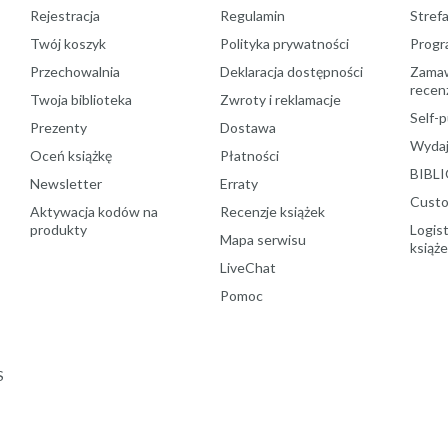
Rejestracja
Regulamin
Stref
Twój koszyk
Polityka prywatności
Progr
Przechowalnia
Deklaracja dostępności
Zamawi
recenz
Twoja biblioteka
Zwroty i reklamacje
Self-p
Prezenty
Dostawa
Wydaj
Oceń książkę
Płatności
BIBLI
Newsletter
Erraty
Custo
Aktywacja kodów na
Recenzje książek
produkty
Logist
Mapa serwisu
książ
LiveChat
Pomoc
S