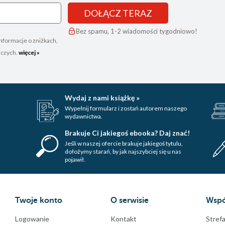
DOŁĄCZ TERAZ
Bez spamu, 1-2 wiadomości tygodniowo!
nformacje o zniżkach,
iczych.
więcej »
Wydaj z nami książkę »
Wypełnij formularz i zostań autorem naszego
wydawnictwa.
Brakuje Ci jakiegoś ebooka? Daj znać!
Jeśli w naszej ofercie brakuje jakiegoś tytulu,
dołożymy starań, by jak najszybciej się u nas
pojawił.
Twoje konto
O serwisie
Wspó
Logowanie
Kontakt
Strefa