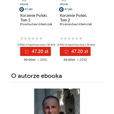
ebook
ebook
ebook
47 pkt
47 pkt
47 pkt
Korzenie Polski.
Korzenie Polski.
Zimna w
Tom 1
Tom 2
John Lewi
Przemysław Urbańczyk
Przemysław Urbańczyk
(59,00 zł najniższa cena z 30 dni)
(59,00 zł najniższa cena z 30 dni)
(27,00 zł najni
47.20 zł
47.20 zł
4
59.00zł
(-20%)
59.00zł
(-20%)
59.99z
O autorze
ebooka