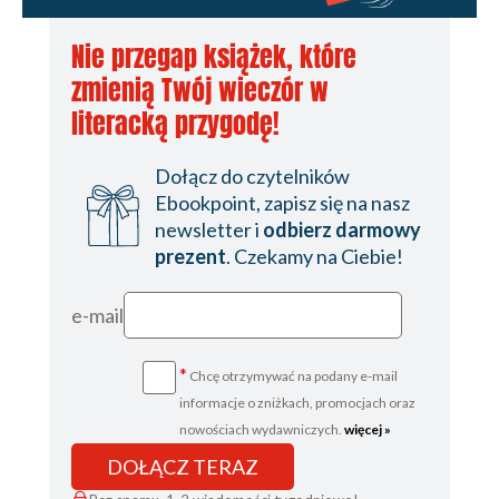
Nie przegap książek, które
zmienią Twój wieczór w
literacką przygodę!
Dołącz do czytelników
Ebookpoint, zapisz się na nasz
newsletter i
odbierz darmowy
prezent
. Czekamy na Ciebie!
e-mail
*
Chcę otrzymywać na podany e-mail
informacje o zniżkach, promocjach oraz
nowościach wydawniczych.
więcej »
DOŁĄCZ TERAZ