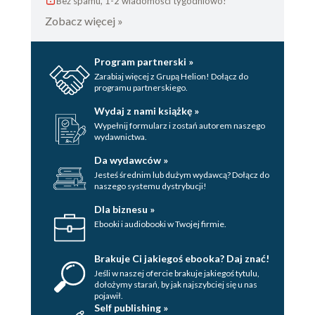
Bez spamu, 1-2 wiadomości tygodniowo!
Zobacz więcej »
Program partnerski »
Zarabiaj więcej z Grupą Helion! Dołącz do
programu partnerskiego.
Wydaj z nami książkę »
Wypełnij formularz i zostań autorem naszego
wydawnictwa.
Da wydawców »
Jesteś średnim lub dużym wydawcą? Dołącz do
naszego systemu dystrybucji!
Dla biznesu »
Ebooki i audiobooki w Twojej firmie.
Brakuje Ci jakiegoś ebooka? Daj znać!
Jeśli w naszej ofercie brakuje jakiegoś tytulu,
dołożymy starań, by jak najszybciej się u nas
pojawił.
Self publishing »