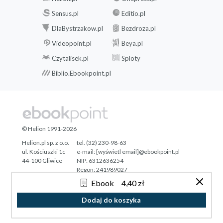
Sensus.pl
Editio.pl
DlaBystrzakow.pl
Bezdroza.pl
Videopoint.pl
Beya.pl
Czytalisek.pl
Sploty
Biblio.Ebookpoint.pl
© Helion 1991-2026
Helion.pl sp. z o.o.
tel. (32) 230-98-63
ul. Kościuszki 1c
e-mail:
[wyświetl email]@ebookpoint.pl
44-100 Gliwice
NIP: 6312636254
Regon: 241989027
Ebook
4,40 zł
Designed with ♥ by
Tonik.pl
Dodaj do koszyka
Pełna wersja strony »