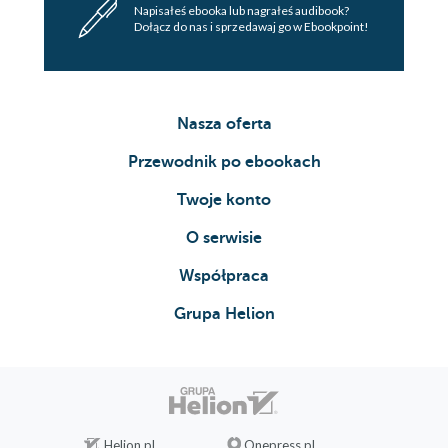
Napisałeś ebooka lub nagrałeś audibook?
Dołącz do nas i sprzedawaj go w Ebookpoint!
Nasza oferta
Przewodnik po ebookach
Twoje konto
O serwisie
Współpraca
Grupa Helion
Helion.pl
Onepress.pl