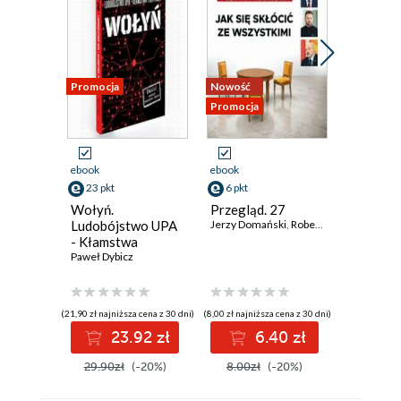
Promocja
Nowość
Nowość
Promocja
Promocja
ebook
ebook
ebook
23 pkt
6 pkt
6 pkt
Wołyń.
Przegląd. 27
Przegląd
Ludobójstwo UPA
Jerzy Domański
,
Robert Walenciak
Jerzy Dom
,
Korn
- Kłamstwa
polityków
Paweł Dybicz
(21,90 zł najniższa cena z 30 dni)
(8,00 zł najniższa cena z 30 dni)
(8,00 zł najniż
23.92 zł
6.40 zł
6
29.90zł
(-20%)
8.00zł
(-20%)
8.00zł