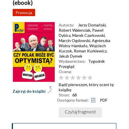
(ebook)
Promocja
Autorzy:
Jerzy Domański
,
Robert Walenciak
,
Paweł
Dybicz
,
Marek Czarkowski
,
Marcin Ogdowski
,
Agnieszka
Wolny-Hamkało
,
Wojciech
Kuczok
,
Roman Kurkiewicz
,
Jakub Dymek
Wydawnictwo:
Tygodnik
Przegląd
Ocena:
Bądź pierwszym, który oceni tę
książkę
Zajrzyj do książki
Stron:
68
Dostępny format:
PDF
Czytaj fragment