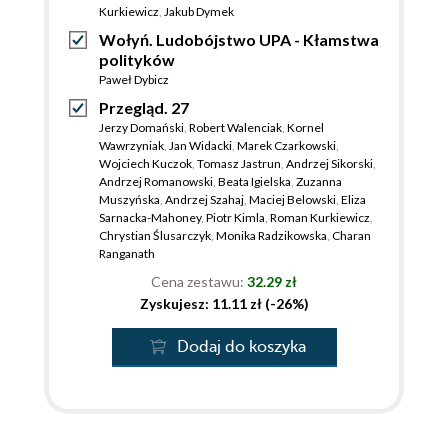
Kurkiewicz
,
Jakub Dymek
Wołyń. Ludobójstwo UPA - Kłamstwa
polityków
Paweł Dybicz
Przegląd. 27
Jerzy Domański
,
Robert Walenciak
,
Kornel
Wawrzyniak
,
Jan Widacki
,
Marek Czarkowski
,
Wojciech Kuczok
,
Tomasz Jastrun
,
Andrzej Sikorski
,
Andrzej Romanowski
,
Beata Igielska
,
Zuzanna
Muszyńska
,
Andrzej Szahaj
,
Maciej Belowski
,
Eliza
Sarnacka-Mahoney
,
Piotr Kimla
,
Roman Kurkiewicz
,
Chrystian Ślusarczyk
,
Monika Radzikowska
,
Charan
Ranganath
Cena zestawu:
32.29 zł
Zyskujesz: 11.11 zł (-26%)
Dodaj do koszyka