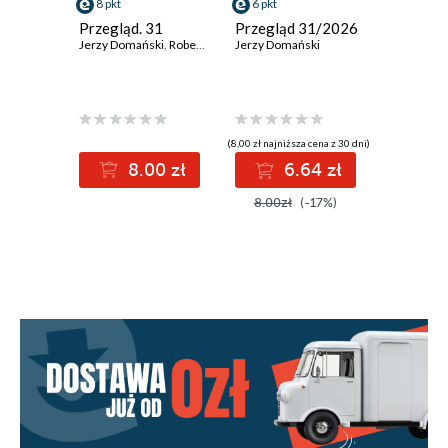
8 pkt
6 pkt
6 pkt
Przegląd. 31
Przegląd 31/2026
Przeglą
Jerzy Domański
,
Robert Walenciak
Jerzy Domański
,
Kornel Wawrzyniak
,
Jan Widacki
Jerzy Dom
,
(8,00 zł najniższa cena z 30 dni)
(8,00 zł najniż
8.00 zł
6.64 zł
6
8.00zł
(-17%)
8.00zł