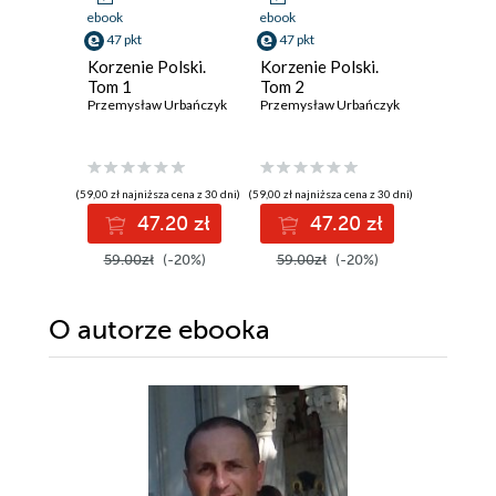
ebook
ebook
ebook
47 pkt
47 pkt
43 pkt
Korzenie Polski.
Korzenie Polski.
Zimna w
Tom 1
Tom 2
John Lewi
Przemysław Urbańczyk
Przemysław Urbańczyk
(59,00 zł najniższa cena z 30 dni)
(59,00 zł najniższa cena z 30 dni)
(27,00 zł najni
47.20 zł
47.20 zł
4
59.00zł
(-20%)
59.00zł
(-20%)
59.99z
O autorze
ebooka