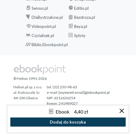
Sensus.pl
Editio.pl
DlaBystrzakow.pl
Bezdroza.pl
Videopoint.pl
Beya.pl
Czytalisek.pl
Sploty
Biblio.Ebookpoint.pl
© Helion 1991-2026
Helion.pl sp. z o.o.
tel. (32) 230-98-63
ul. Kościuszki 1c
e-mail:
[wyświetl email]@ebookpoint.pl
44-100 Gliwice
NIP: 6312636254
Regon: 241989027
Ebook
4,40 zł
Designed with ♥ by
Tonik.pl
Dodaj do koszyka
Pełna wersja strony »