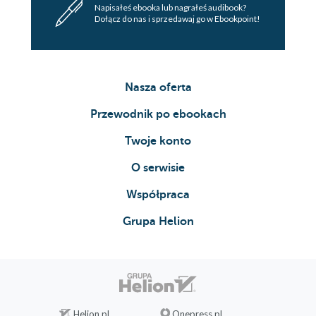
Napisałeś ebooka lub nagrałeś audibook?
Dołącz do nas i sprzedawaj go w Ebookpoint!
Nasza oferta
Przewodnik po ebookach
Twoje konto
O serwisie
Współpraca
Grupa Helion
Helion.pl
Onepress.pl