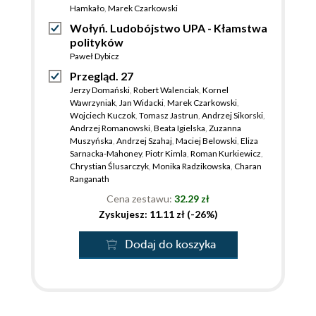
Hamkało
,
Marek Czarkowski
Wołyń. Ludobójstwo UPA - Kłamstwa
polityków
Paweł Dybicz
Przegląd. 27
Jerzy Domański
,
Robert Walenciak
,
Kornel
Wawrzyniak
,
Jan Widacki
,
Marek Czarkowski
,
Wojciech Kuczok
,
Tomasz Jastrun
,
Andrzej Sikorski
,
Andrzej Romanowski
,
Beata Igielska
,
Zuzanna
Muszyńska
,
Andrzej Szahaj
,
Maciej Belowski
,
Eliza
Sarnacka-Mahoney
,
Piotr Kimla
,
Roman Kurkiewicz
,
Chrystian Ślusarczyk
,
Monika Radzikowska
,
Charan
Ranganath
Cena zestawu:
32.29 zł
Zyskujesz: 11.11 zł (-26%)
Dodaj do koszyka