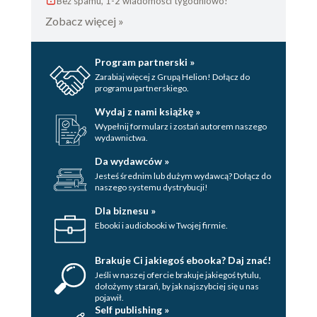
Bez spamu, 1-2 wiadomości tygodniowo!
Zobacz więcej »
Program partnerski »
Zarabiaj więcej z Grupą Helion! Dołącz do
programu partnerskiego.
Wydaj z nami książkę »
Wypełnij formularz i zostań autorem naszego
wydawnictwa.
Da wydawców »
Jesteś średnim lub dużym wydawcą? Dołącz do
naszego systemu dystrybucji!
Dla biznesu »
Ebooki i audiobooki w Twojej firmie.
Brakuje Ci jakiegoś ebooka? Daj znać!
Jeśli w naszej ofercie brakuje jakiegoś tytulu,
dołożymy starań, by jak najszybciej się u nas
pojawił.
Self publishing »