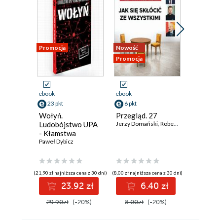
Promocja
Nowość
Nowość
Promocja
Promocja
ebook
ebook
ebook
23 pkt
6 pkt
6 pkt
Wołyń.
Przegląd. 27
Przegląd
Ludobójstwo UPA
Jerzy Domański
,
Robert Walenciak
Jerzy Dom
,
Korn
- Kłamstwa
polityków
Paweł Dybicz
(21,90 zł najniższa cena z 30 dni)
(8,00 zł najniższa cena z 30 dni)
(8,00 zł najniż
23.92 zł
6.40 zł
6
29.90zł
(-20%)
8.00zł
(-20%)
8.00zł