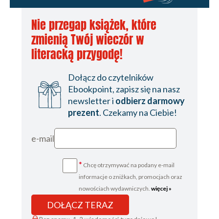
Nie przegap książek, które
zmienią Twój wieczór w
literacką przygodę!
Dołącz do czytelników
Ebookpoint, zapisz się na nasz
newsletter i
odbierz darmowy
prezent
. Czekamy na Ciebie!
e-mail
*
Chcę otrzymywać na podany e-mail
informacje o zniżkach, promocjach oraz
nowościach wydawniczych.
więcej »
DOŁĄCZ TERAZ