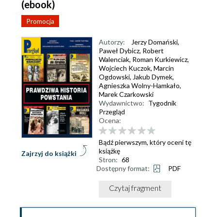
(ebook)
Promocja
Autorzy:
Jerzy Domański
,
Paweł Dybicz
,
Robert
Walenciak
,
Roman Kurkiewicz
,
Wojciech Kuczok
,
Marcin
Ogdowski
,
Jakub Dymek
,
Agnieszka Wolny-Hamkało
,
Marek Czarkowski
Wydawnictwo:
Tygodnik
Przegląd
Ocena:
Bądź pierwszym, który oceni tę
książkę
Zajrzyj do książki
Stron:
68
Dostępny format:
PDF
Czytaj fragment