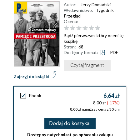
Autor:
Jerzy Domański
Wydawnictwo:
Tygodnik
Przegląd
Ocena:
Bądź pierwszym, który oceni tę
książkę
Stron:
68
Dostępny format:
PDF
Czytaj fragment
Zajrzyj do książki
6,64 zł
Ebook
8,00 zł
(-17%)
8,00 zł najniższa cena z 30 dni
Dodaj do koszyka
Dostępny natychmiast po opłaceniu zakupu