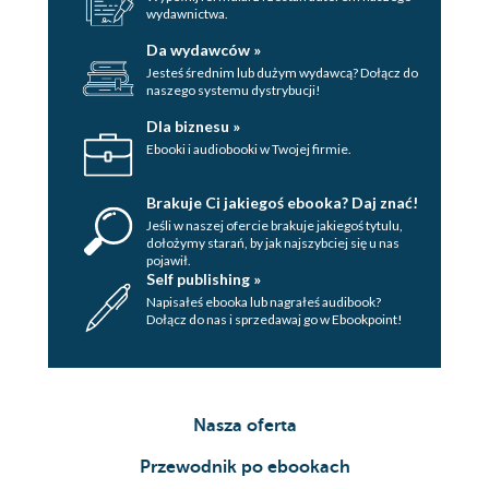
wydawnictwa.
Da wydawców »
Jesteś średnim lub dużym wydawcą? Dołącz do
naszego systemu dystrybucji!
Dla biznesu »
Ebooki i audiobooki w Twojej firmie.
Brakuje Ci jakiegoś ebooka? Daj znać!
Jeśli w naszej ofercie brakuje jakiegoś tytulu,
dołożymy starań, by jak najszybciej się u nas
pojawił.
Self publishing »
Napisałeś ebooka lub nagrałeś audibook?
Dołącz do nas i sprzedawaj go w Ebookpoint!
Nasza oferta
Przewodnik po ebookach