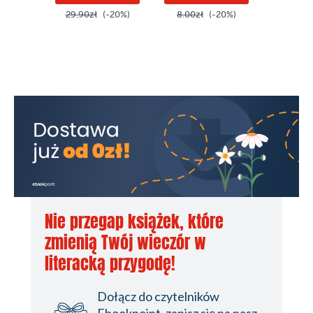
29.90zł
(-20%)
8.00zł
(-20%)
29.90z
Nie przegap książek, które
zmienią Twój wieczór w
literacką przygodę!
Dołącz do czytelników