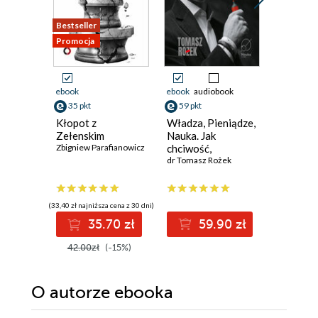
Bestseller
Promocja
Promocja
ebook
ebook
audiobook
ebook
35 pkt
59 pkt
39 pkt
Kłopot z
Władza, Pieniądze,
Emirat t
Zełenskim
Nauka. Jak
talibowie
Zbigniew Parafianowicz
chciwość,
Afganis
ideologia i
dr Tomasz Rożek
Jagoda Gr
szaleństwo
wypaczyły badania
naukowe
(33,40 zł najniższa cena z 30 dni)
(33,73 zł najni
35.70 zł
59.90 zł
3
42.00zł
(-15%)
51.90z
O autorze
ebooka