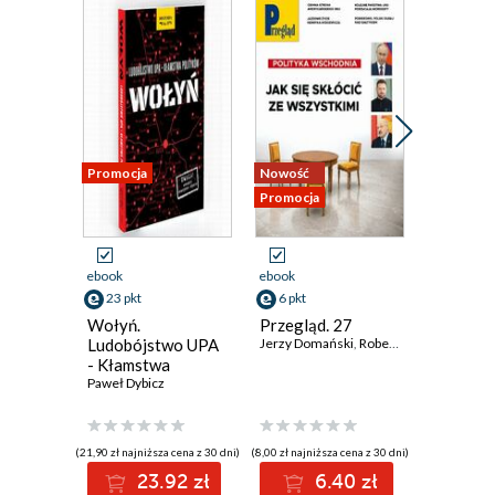
Promocja
Nowość
Nowość
Promocja
Promocja
ebook
ebook
ebook
23 pkt
6 pkt
23 pkt
Wołyń.
Przegląd. 27
Alarm dl
Ludobójstwo UPA
Jerzy Domański
,
Robert Walenciak
Odzyska
,
Korn
- Kłamstwa
Andrzej Ka
polityków
Paweł Dybicz
(21,90 zł najniższa cena z 30 dni)
(8,00 zł najniższa cena z 30 dni)
(29,90 zł najni
23.92 zł
6.40 zł
2