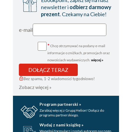
Ebookpoint, zapisz się na nasz
newsletter i
odbierz darmowy
prezent
. Czekamy na Ciebie!
e-mail
*
Chcę otrzymywać na podany e-mail
informacje o zniżkach, promocjach oraz
nowościach wydawniczych.
więcej »
DOŁĄCZ TERAZ
Bez spamu, 1-2 wiadomości tygodniowo!
Zobacz więcej »
Program partnerski »
Zarabiaj więcej z Grupą Helion! Dołącz do
programu partnerskiego.
Wydaj z nami książkę »
Wypełnij formularz i zostań autorem naszego