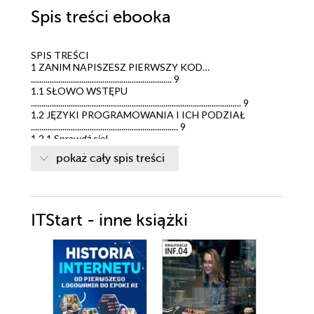
Spis treści
ebooka
SPIS TREŚCI
1 ZANIM NAPISZESZ PIERWSZY KOD…
................................................................... 9
1.1 SŁOWO WSTĘPU
.................................................................................................... 9
1.2 JĘZYKI PROGRAMOWANIA I ICH PODZIAŁ
...................................................................... 9
1.2.1 Sprawdź się!
............................................................................................ 13
pokaż cały spis treści
1.3 ŚRODOWISKA DEVELOPERSKIE
................................................................................. 14
1.3.1 Rider
........................................................................................................ 15
1.3.2 Visual Studio
ITStart - inne książki
............................................................................................ 16
1.4 INSTALACJA ŚRODOWISKA RIDER
............................................................................. 17
1.4.1 System Windows 11
................................................................................ 17
1.4.2 System MacOS
......................................................................................... 22
1.4.3 System Ubuntu