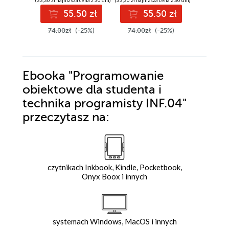
55.50 zł
55.50 zł
9
74.00zł
(-25%)
74.00zł
(-25%)
129.00z
Ebooka
"Programowanie
obiektowe dla studenta i
technika programisty INF.04"
przeczytasz na:
czytnikach Inkbook, Kindle, Pocketbook,
Onyx Boox i innych
systemach Windows, MacOS i innych