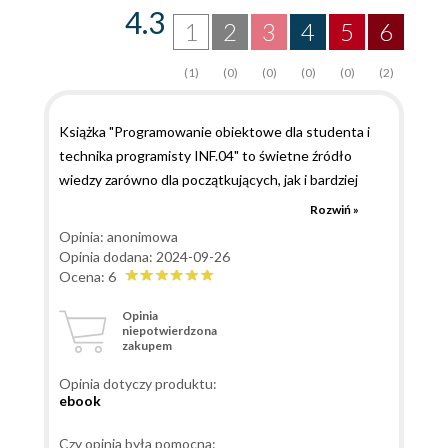
4.3
1
2
3
4
5
6
(1)
(0)
(0)
(0)
(0)
(2)
Książka "Programowanie obiektowe dla studenta i
technika programisty INF.04" to świetne źródło
wiedzy zarówno dla początkujących, jak i bardziej
zaawansowanych czytelników. Autor w przystępny
Rozwiń »
sposób tłumaczy zagadnienia związane z
Opinia: anonimowa
programowaniem obiektowym, a liczne przykłady
Opinia dodana: 2024-09-26
kodu pomagają zrozumieć nawet trudniejsze
Ocena: 6
koncepcje. Każdy rozdział jest dobrze przemyślany i
Opinia
pozwala na stopniowe przyswajanie wiedzy. Pomimo
niepotwierdzona
zakupem
kilku drobnych błędów, które łatwo wyłapać, książka
zdecydowanie zasługuje na polecenie. Jest to
Opinia dotyczy produktu:
wartościowa pozycja, która może stanowić solidną
ebook
podstawę do dalszego rozwijania umiejętności
programistycznych.
Czy opinia była pomocna: