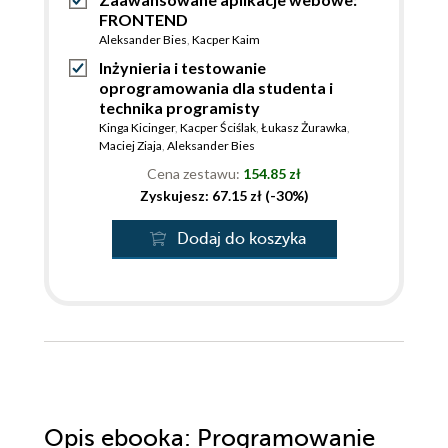
FRONTEND
Aleksander Bies
,
Kacper Kaim
Inżynieria i testowanie
oprogramowania dla studenta i
technika programisty
Kinga Kicinger
,
Kacper Ściślak
,
Łukasz Żurawka
,
Maciej Ziaja
,
Aleksander Bies
Cena zestawu:
154.85 zł
Zyskujesz: 67.15 zł (-30%)
Dodaj do koszyka
Opis
ebooka
: Programowanie