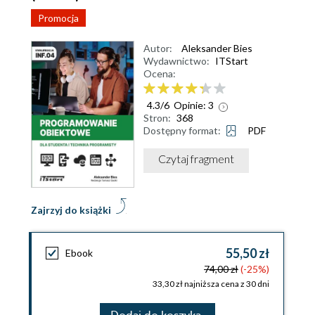
Promocja
Autor:
Aleksander Bies
Wydawnictwo:
ITStart
Ocena:
4.3
/
6
Opinie:
3
Stron:
368
Dostępny format:
PDF
Czytaj fragment
Zajrzyj do książki
55,50 zł
Ebook
74,00 zł
(-25%)
33,30 zł najniższa cena z 30 dni