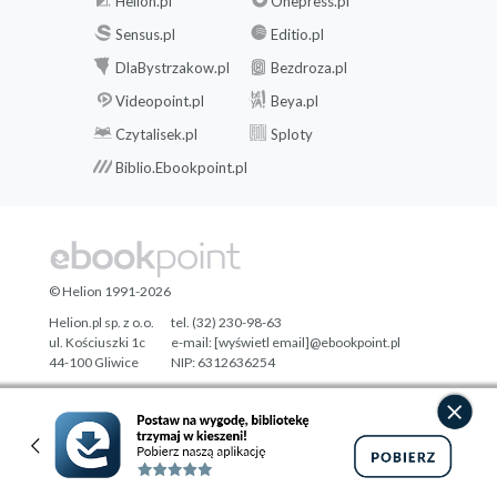
Helion.pl
Onepress.pl
Sensus.pl
Editio.pl
DlaBystrzakow.pl
Bezdroza.pl
Videopoint.pl
Beya.pl
Czytalisek.pl
Sploty
Biblio.Ebookpoint.pl
© Helion 1991-2026
Helion.pl sp. z o.o.
tel. (32) 230-98-63
ul. Kościuszki 1c
e-mail:
[wyświetl email]@ebookpoint.pl
44-100 Gliwice
NIP: 6312636254
Regon: 241989027
Designed with ♥ by
Tonik.pl
Pełna wersja strony »