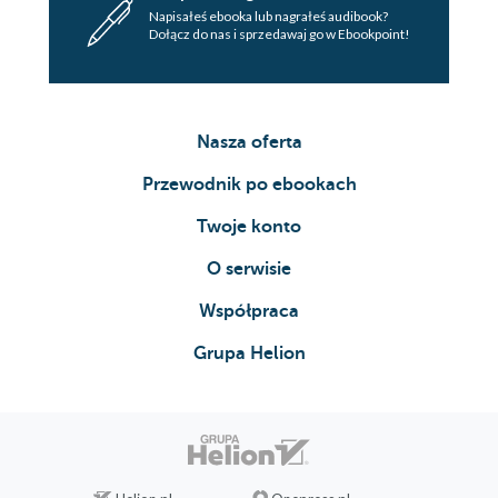
Napisałeś ebooka lub nagrałeś audibook?
Dołącz do nas i sprzedawaj go w Ebookpoint!
Nasza oferta
Przewodnik po ebookach
Twoje konto
O serwisie
Współpraca
Grupa Helion