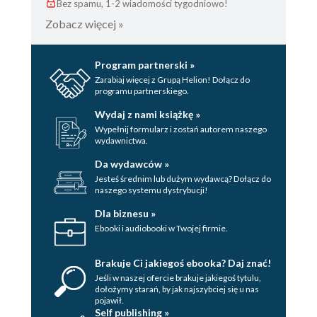
Bez spamu, 1-2 wiadomości tygodniowo!
Zobacz więcej »
Program partnerski »
Zarabiaj więcej z Grupą Helion! Dołącz do
programu partnerskiego.
Wydaj z nami książkę »
Wypełnij formularz i zostań autorem naszego
wydawnictwa.
Da wydawców »
Jesteś średnim lub dużym wydawcą? Dołącz do
naszego systemu dystrybucji!
Dla biznesu »
Ebooki i audiobooki w Twojej firmie.
Brakuje Ci jakiegoś ebooka? Daj znać!
Jeśli w naszej ofercie brakuje jakiegoś tytulu,
dołożymy starań, by jak najszybciej się u nas
pojawił.
Self publishing »