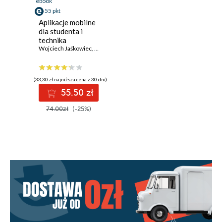
ebook
55 pkt
Aplikacje mobilne
dla studenta i
technika
programisty
Wojciech Jaśkowiec
,
Krzysztof Kułacz
,
Marta Kanafa-Suchan
(33,30 zł najniższa cena z 30 dni)
55.50 zł
74.00zł
(-25%)