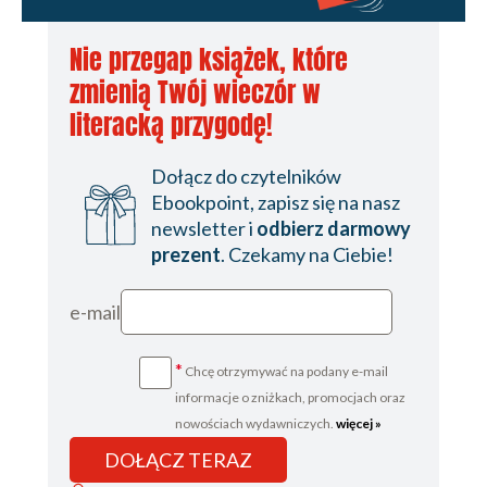
Nie przegap książek, które
zmienią Twój wieczór w
literacką przygodę!
Dołącz do czytelników
Ebookpoint, zapisz się na nasz
newsletter i
odbierz darmowy
prezent
. Czekamy na Ciebie!
e-mail
*
Chcę otrzymywać na podany e-mail
informacje o zniżkach, promocjach oraz
nowościach wydawniczych.
więcej »
DOŁĄCZ TERAZ