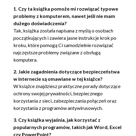
32. Przesyłanie pliku przez internet (45)
1. Czy ta książka pomoże mi rozwiązać typowe
33. Przesyłanie plików przez komunikator Skype (46)
problemy z komputerem, nawet jeśli nie mam
34. Pokaz obrazów z katalogu (47)
dużego doświadczenia?
35. Uniwersalny antywirus (48)
Tak, książka została napisana z myślą o osobach
36. Serwer FTP (50)
początkujących i zawiera jasne instrukcje krok po
37. Wspomaganie pobierania plików - GetRight (51)
kroku, które pomogą Ci samodzielnie rozwiązać
38. Pobieranie dużego pliku (53)
najczęstsze problemy związane z obsługą
komputera.
39. Inteligentny Outlook (55)
40. Wizualizacja danych w Excelu (57)
2. Jakie zagadnienia dotyczące bezpieczeństwa
41. Importowanie wykresów w programie PowerPoint
w internecie są omawiane w tej książce?
(59)
W książce znajdziesz praktyczne porady dotyczące
42. Zagubione pliki (61)
ochrony swojej prywatności, bezpiecznego
43. Wyszukiwanie w internecie (62)
korzystania z sieci, zabezpieczania połączeń oraz
44. Zapisz informacje pochodzące z internetu (63)
korzystania z programów antywirusowych.
45. Problemy z wyświetlaniem - widzę ciemność! (65)
3. Czy książka wyjaśnia, jak korzystać z
46. Wyłączanie komputera (66)
popularnych programów, takich jak Word, Excel
47. Komputer jak żółw (67)
czy PowerPoint?