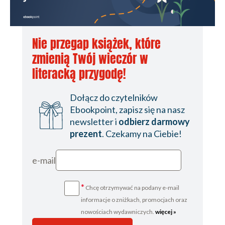
Nie przegap książek, które
zmienią Twój wieczór w
literacką przygodę!
Dołącz do czytelników
Ebookpoint, zapisz się na nasz
newsletter i
odbierz darmowy
prezent
. Czekamy na Ciebie!
e-mail
*
Chcę otrzymywać na podany e-mail
informacje o zniżkach, promocjach oraz
nowościach wydawniczych.
więcej »