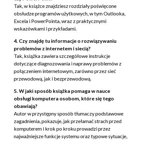
48. Komputer jak żółw - problemy z pamięcią? (68)
Tak, w książce znajdziesz rozdziały poświęcone
49. Gniazda, gniazdeczka i wtyczki (69)
obsłudze programów użytkowych, w tym Outlooka,
50. Wiersz polecenia Twoim przyjacielem jest! (70)
Excela i PowerPointa, wraz z praktycznymi
wskazówkami i przykładami.
51. Dostosowywanie wiersza polecenia (71)
52. Operacje na tekście w Wierszu polecenia (73)
4. Czy znajdę tu informacje o rozwiązywaniu
53. Praca w konsoli - poruszanie się po systemie
problemów z internetem i siecią?
plików (76)
Tak, książka zawiera szczegółowe instrukcje
54. Praca w konsoli - podstawowe operacje na plikach
dotyczące diagnozowania i naprawy problemów z
(78)
połączeniem internetowym, zarówno przez sieć
55. DirectX - problemy z grami i nie tylko (79)
przewodową, jak i bezprzewodową.
56. Błyskawiczny kosz (80)
5. W jaki sposób książka pomaga w nauce
obsługi komputera osobom, które się tego
obawiają?
Autor w przystępny sposób tłumaczy podstawowe
zagadnienia, pokazuje, jak przełamać strach przed
komputerem i krok po kroku prowadzi przez
najważniejsze funkcje systemu oraz typowe sytuacje,