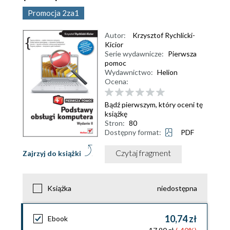
Promocja 2za1
Autor:
Krzysztof Rychlicki-
Kicior
Serie wydawnicze:
Pierwsza
pomoc
Wydawnictwo:
Helion
Ocena:
Bądź pierwszym, który oceni tę
książkę
Stron:
80
Dostępny format:
PDF
Czytaj fragment
Zajrzyj do książki
Książka
niedostępna
10,74 zł
Ebook