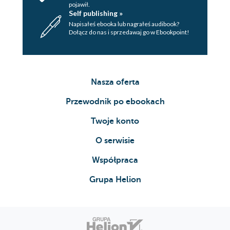
pojawił.
Self publishing »
Napisałeś ebooka lub nagrałeś audibook?
Dołącz do nas i sprzedawaj go w Ebookpoint!
Nasza oferta
Przewodnik po ebookach
Twoje konto
O serwisie
Współpraca
Grupa Helion