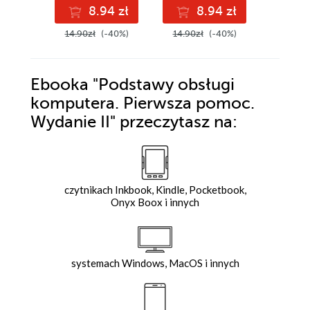
8.94 zł
8.94 zł
8
14.90zł
(-40%)
14.90zł
(-40%)
14.90z
Ebooka
"Podstawy obsługi
komputera. Pierwsza pomoc.
Wydanie II"
przeczytasz na:
czytnikach Inkbook, Kindle, Pocketbook,
Onyx Boox i innych
systemach Windows, MacOS i innych