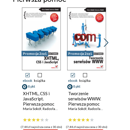
Promocja 2za1
Promocja 2za1
Promocja 
ebook
książka
ebook
książka
ebook
ksi
8 pkt
8 pkt
8 pkt
XHTML, CSS i
Tworzenie
Fotogra
JavaScript.
serwisów WWW.
cyfrowa
Pierwsza pomoc
Pierwsza pomoc
pomoc
Maria Sokół
,
Radosław Sokół
Maria Sokół
,
Radosław Sokół
(7,44 zł najniższa cena z 30 dni)
(7,44 zł najniższa cena z 30 dni)
(7,44 zł najniż