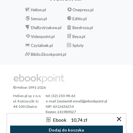
Helion.pl
Onepress.pl
Sensus.pl
Editio.pl
DlaBystrzakow.pl
Bezdroza.pl
Videopoint.pl
Beya.pl
Czytalisek.pl
Sploty
Biblio.Ebookpoint.pl
© Helion 1991-2026
Helion.pl sp. z o.o.
tel. (32) 230-98-63
ul. Kościuszki 1c
e-mail:
[wyświetl email]@ebookpoint.pl
44-100 Gliwice
NIP: 6312636254
Regon: 241989027
Ebook
10,74 zł
Designed with ♥ by
Tonik.pl
Dodaj do koszyka