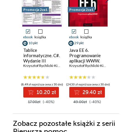
Promocja 2za1
Promocja 2za1
Promocja 
ebook
książka
ebook
książka
ebook
ksi
10 pkt
29 pkt
23 pkt
Tablice
Java EE 6.
J2ME. P
informatyczne. C#.
Programowanie
projekty
Wydanie III
aplikacji WWW.
II
Krzysztof Rychlicki-Kicior
Wydanie II
Krzysztof Rychlicki-Kicior
(8,49 zł najniższa cena z 30 dni)
(24,50 zł najniższa cena z 30 dni)
(19,95 zł najni
10.20 zł
29.40 zł
2
17.00zł
(-40%)
49.00zł
(-40%)
39.90z
Zobacz pozostałe książki z serii
Pierwsza pomoc