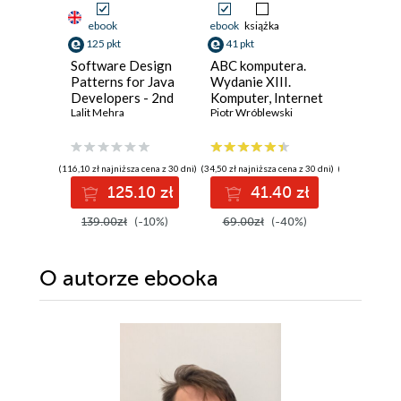
ebook
ebook
książka
ebook
125 pkt
41 pkt
125 pkt
Software Design
ABC komputera.
DevOps 
Patterns for Java
Wydanie XIII.
Develo
Developers - 2nd
Komputer, Internet
Abhishek 
Edition
Lalit Mehra
i sztuczna
Piotr Wróblewski
inteligencja
(116,10 zł najniższa cena z 30 dni)
(34,50 zł najniższa cena z 30 dni)
(116,10 zł najni
125.10 zł
41.40 zł
12
139.00zł
(-10%)
69.00zł
(-40%)
139.00z
O autorze
ebooka