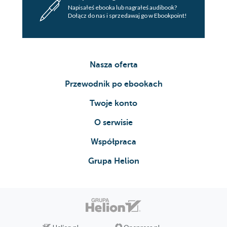
Napisałeś ebooka lub nagrałeś audibook?
Dołącz do nas i sprzedawaj go w Ebookpoint!
Nasza oferta
Przewodnik po ebookach
Twoje konto
O serwisie
Współpraca
Grupa Helion