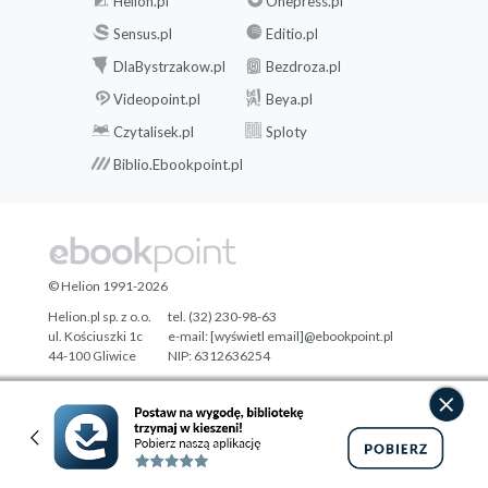
Helion.pl
Onepress.pl
Sensus.pl
Editio.pl
DlaBystrzakow.pl
Bezdroza.pl
Videopoint.pl
Beya.pl
Czytalisek.pl
Sploty
Biblio.Ebookpoint.pl
© Helion 1991-2026
Helion.pl sp. z o.o.
tel. (32) 230-98-63
ul. Kościuszki 1c
e-mail:
[wyświetl email]@ebookpoint.pl
44-100 Gliwice
NIP: 6312636254
Regon: 241989027
Designed with ♥ by
Tonik.pl
Pełna wersja strony »