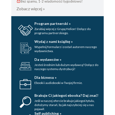
Bez spamu, 1-2 wiadomości tygodniowo!
Zobacz więcej »
Program partnerski »
Zarabiaj więcej z Grupą Helion! Dołącz do
programu partnerskiego.
Wydaj z nami książkę »
Wypełnij formularz i zostań autorem naszego
wydawnictwa.
Da wydawców »
Jesteś średnim lub dużym wydawcą? Dołącz do
naszego systemu dystrybucji!
Dla biznesu »
Ebooki i audiobooki w Twojej firmie.
Brakuje Ci jakiegoś ebooka? Daj znać!
Jeśli w naszej ofercie brakuje jakiegoś tytulu,
dołożymy starań, by jak najszybciej się u nas
pojawił.
Self publishing »