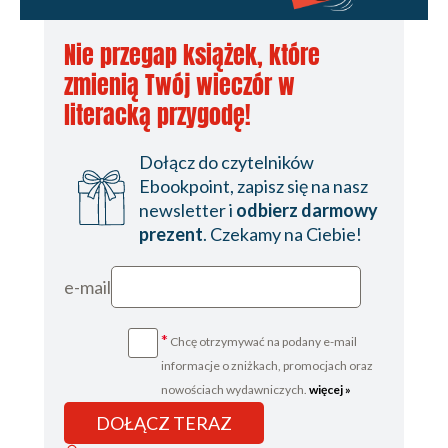
Nie przegap książek, które
zmienią Twój wieczór w
literacką przygodę!
Dołącz do czytelników
Ebookpoint, zapisz się na nasz
newsletter i
odbierz darmowy
prezent
. Czekamy na Ciebie!
e-mail
*
Chcę otrzymywać na podany e-mail
informacje o zniżkach, promocjach oraz
nowościach wydawniczych.
więcej »
DOŁĄCZ TERAZ