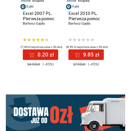
ebook
książka
ebook
książka
8 pkt
9 pkt
Excel 2007 PL.
Excel 2010 PL.
Pierwsza pomoc
Pierwsza pomoc
Bartosz Gajda
Bartosz Gajda
(7,44 zł najniższa cena z 30 dni)
(8,95 zł najniższa cena z 30 dni)
8.20 zł
9.85 zł
14.90zł
(-45%)
17.90zł
(-45%)