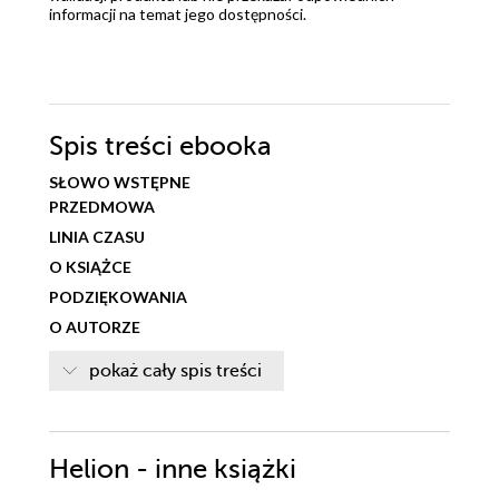
informacji na temat jego dostępności.
Spis treści
ebooka
SŁOWO WSTĘPNE
PRZEDMOWA
LINIA CZASU
O KSIĄŻCE
PODZIĘKOWANIA
O AUTORZE
CZĘŚĆ I. RZYGOTOWANIE SCENY
pokaż cały spis treści
ROZDZIAŁ 1. KIM JESTEŚMY?
Dlaczego tu jesteśmy?
CZĘŚĆ II. GIGANCI
Helion - inne książki
ROZDZIAŁ 2. BABBAGE - PIERWSZY INŻYNIER