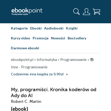
Kategorie
Ebooki
Audiobooki
Książki
Kursy video
Promocje
Nowości
Bestsellery
Darmowe ebooki
ebookpoint.pl
»
Informatyka
»
Programowanie
»
📚
Inne - Programowanie
Codziennie inna książka za 9,90zł
My, programiści. Kronika koderów od
Ady do AI
Robert C. Martin
(ebook)