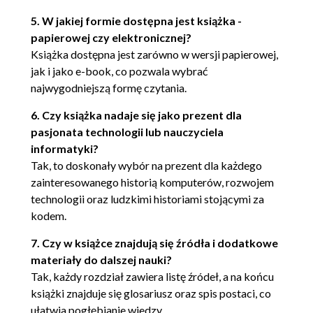
John Backus, człowiek
5. W jakiej formie dostępna jest książka -
Hipnotyzujące kolorowe światełka
papierowej czy elektronicznej?
Speedcoding i 701
Książka dostępna jest zarówno w wersji papierowej,
Potrzeba prędkości
jak i jako e-book, co pozwala wybrać
Podział pracy
najwygodniejszą formę czytania.
Moja refleksja na temat
6. Czy książka nadaje się jako prezent dla
FORTRAN-u
pasjonata technologii lub nauczyciela
ALGOL i cała reszta
informatyki?
Źródła
Tak, to doskonały wybór na prezent dla każdego
ROZDZIAŁ 6. EDSGER DIJKSTRA - PIERWSZY
zainteresowanego historią komputerów, rozwojem
INFORMATYK
technologii oraz ludzkimi historiami stojącymi za
kodem.
Człowiek
ARRA (1952 - 1955)
7. Czy w książce znajdują się źródła i dodatkowe
ARMAC (1955 - 1958)
materiały do dalszej nauki?
Algorytm Dijkstry -
Tak, każdy rozdział zawiera listę źródeł, a na końcu
najkrótsza ścieżka
książki znajduje się glosariusz oraz spis postaci, co
ALGOL i X1 (1958 - 1962)
ułatwia pogłębianie wiedzy.