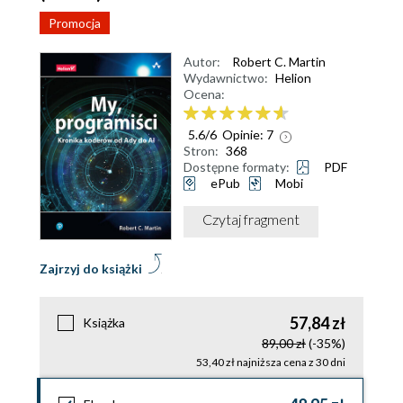
Promocja
Autor:
Robert C. Martin
Wydawnictwo:
Helion
Ocena:
5.6
/
6
Opinie:
7
Stron:
368
Dostępne formaty:
PDF
ePub
Mobi
Czytaj fragment
Zajrzyj do książki
57,84 zł
Książka
89,00 zł
(-35%)
53,40 zł najniższa cena z 30 dni