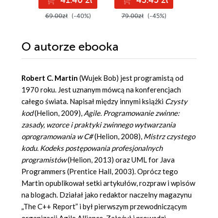
wdrażanie
69.00zł
(-40%)
79.00zł
(-45%)
249.00
O autorze
ebooka
Robert C. Martin
(Wujek Bob) jest programistą od
1970 roku. Jest uznanym mówcą na konferencjach
całego świata. Napisał między innymi książki
Czysty
kod
(Helion, 2009),
Agile. Programowanie zwinne:
zasady, wzorce i praktyki zwinnego wytwarzania
oprogramowania w C#
(Helion, 2008),
Mistrz czystego
kodu. Kodeks postępowania profesjonalnych
programistów
(Helion, 2013) oraz UML for Java
Programmers (Prentice Hall, 2003). Oprócz tego
Martin opublikował setki artykułów, rozpraw i wpisów
na blogach. Działał jako redaktor naczelny magazynu
„The C++ Report” i był pierwszym przewodniczącym
organizacji Agile Alliance. Założył i prowadzi