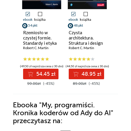
ebook
książka
ebook
książka
ebook
ksi
54 pkt
48 pkt
32 pkt
Rzemiosło w
Czysta
Mistrz 
czystej formie.
architektura.
kodu. K
Standardy i etyka
Struktura i design
postępo
rzetelnych
Robert C. Martin
oprogramowania.
Robert C. Martin
profesj
Robert C. 
programistów
Przewodnik dla
program
profesjonalistów
(49,50 zł najniższa cena z 30 dni)
(44,50 zł najniższa cena z 30 dni)
(29,95 zł najni
54.45 zł
48.95 zł
3
99.00zł
(-45%)
89.00zł
(-45%)
59.90z
Ebooka
"My, programiści.
Kronika koderów od Ady do AI"
przeczytasz na: