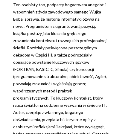
Ten osobisty ton, podparty bogactwem anegdot i
wspomnień z życia zawodowego samego Wujka
Boba, sprawia, że historia informatyki ożywa na
nowo. Programistom z ugruntowaną pozycją,
książka posłuży jako klucz do głębszego
zrozumienia kontekstu i rozwoju ich profesjonalnej
ścieżki. Rozdziały poświęcone poszczególnym
dekadom w Części III, a także podrozdziały
opisujące powstanie kluczowych języków
(FORTRAN, BASIC, C, Simula) czy koncepcji
(programowanie strukturalne, obiektowość, Agile),
pozwalają zrozumieć i wyjaśniają genezę
współczesnych metod i praktyk
programistycznych. To kluczowy kontekst, który
rzuca światło na codzienne wyzwania w świecie IT.
Autor, czerpiąc z własnego, bogatego
doświadczenia, przeplata historyczne opisy z
osobistymi refleksjami i lekcjami, które wyciągnął,
będąc czynnym uczestnikiem tej rewolucji. Ostatnia