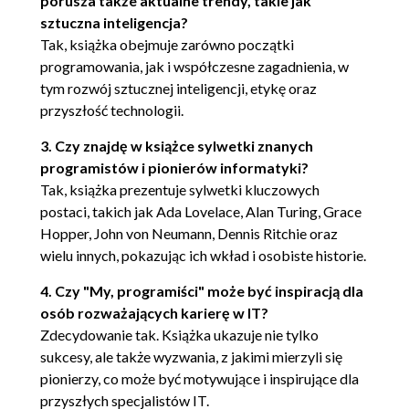
porusza także aktualne trendy, takie jak
sztuczna inteligencja?
INŻYNIER OPROGRAMOWANIA
Tak, książka obejmuje zarówno początki
Wojna i lato 1944 roku
programowania, jak i współczesne zagadnienia, w
Dyscyplina (1944 - 1945)
tym rozwój sztucznej inteligencji, etykę oraz
Podprogramy (1944 - 1946)
przyszłość technologii.
Sympozjum (1947)
UNIVAC (1949 - 1951)
3. Czy znajdę w książce sylwetki znanych
Sortowanie i początki kompilatorów
programistów i pionierów informatyki?
Alkohol (około 1949)
Tak, książka prezentuje sylwetki kluczowych
Kompilatory (1951 - 1952)
postaci, takich jak Ada Lovelace, Alan Turing, Grace
Kompilatory typu A
Hopper, John von Neumann, Dennis Ritchie oraz
Języki (1953 - 1956)
wielu innych, pokazując ich wkład i osobiste historie.
COBOL (1955 - 1960)
4. Czy "My, programiści" może być inspiracją dla
Moja refleksja na temat COBOL-a
osób rozważających karierę w IT?
Niewątpliwy sukces
Zdecydowanie tak. Książka ukazuje nie tylko
Źródła
sukcesy, ale także wyzwania, z jakimi mierzyli się
ROZDZIAŁ 5. JOHN BACKUS I PIERWSZY JĘZYK
pionierzy, co może być motywujące i inspirujące dla
przyszłych specjalistów IT.
WYSOKOPOZIOMOWY