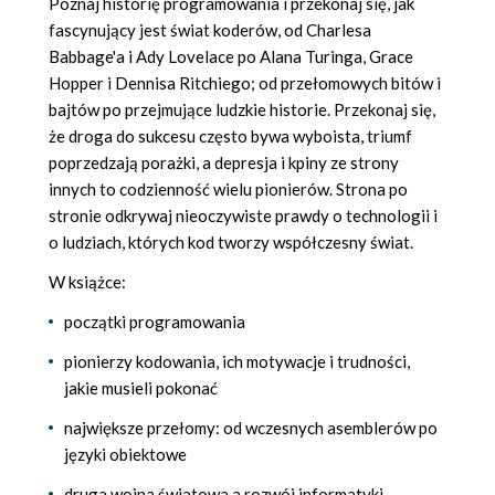
Poznaj historię programowania i przekonaj się, jak
fascynujący jest świat koderów, od Charlesa
Babbage'a i Ady Lovelace po Alana Turinga, Grace
Hopper i Dennisa Ritchiego; od przełomowych bitów i
bajtów po przejmujące ludzkie historie. Przekonaj się,
że droga do sukcesu często bywa wyboista, triumf
poprzedzają porażki, a depresja i kpiny ze strony
innych to codzienność wielu pionierów. Strona po
stronie odkrywaj nieoczywiste prawdy o technologii i
o ludziach, których kod tworzy współczesny świat.
W książce:
początki programowania
pionierzy kodowania, ich motywacje i trudności,
jakie musieli pokonać
największe przełomy: od wczesnych asemblerów po
języki obiektowe
druga wojna światowa a rozwój informatyki