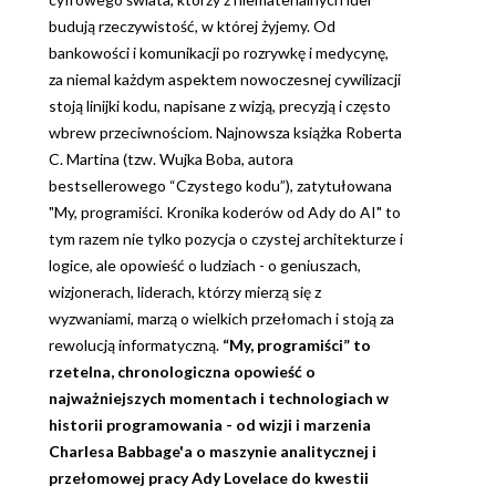
budują rzeczywistość, w której żyjemy. Od
bankowości i komunikacji po rozrywkę i medycynę,
za niemal każdym aspektem nowoczesnej cywilizacji
stoją linijki kodu, napisane z wizją, precyzją i często
wbrew przeciwnościom. Najnowsza książka Roberta
C. Martina (tzw. Wujka Boba, autora
bestsellerowego “Czystego kodu”), zatytułowana
"My, programiści. Kronika koderów od Ady do AI" to
tym razem nie tylko pozycja o czystej architekturze i
logice, ale opowieść o ludziach - o geniuszach,
wizjonerach, liderach, którzy mierzą się z
wyzwaniami, marzą o wielkich przełomach i stoją za
rewolucją informatyczną.
“My, programiści” to
rzetelna, chronologiczna opowieść o
najważniejszych momentach i technologiach w
historii programowania - od wizji i marzenia
Charlesa Babbage'a o maszynie analitycznej i
przełomowej pracy Ady Lovelace do kwestii