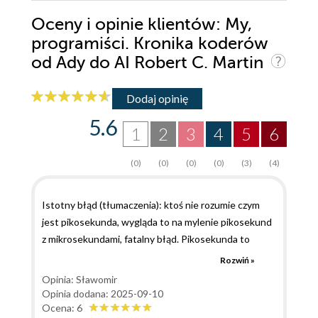
Oceny i opinie klientów: My,
programiści. Kronika koderów
od Ady do AI Robert C. Martin
Dodaj opinię
5.6
1
2
3
4
5
6
(0)
(0)
(0)
(0)
(3)
(4)
Istotny błąd (tłumaczenia): ktoś nie rozumie czym
jest pikosekunda, wygląda to na mylenie pikosekund
z mikrosekundami, fatalny błąd. Pikosekunda to
1/1000 nanosekundy, a nanosekunda odpowiada
Rozwiń »
taktowi przy częstotliwości 1GHz. Z tekstu książki
Opinia: Sławomir
(strona 121) dowiadujemy się że komputery lampowe
Opinia dodana: 2025-09-10
pracowały z zegarem tak mniej więcej 100 GHz, co
Ocena: 6