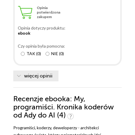
jest po prostu bzdurą.
Opinia
potwierdzona
zakupem
Opinia dotyczy produktu:
ebook
Czy opinia była pomocna:
TAK
(
0
)
NIE
(
0
)
więcej opinii
Recenzje
ebooka
: My,
programiści. Kronika koderów
od Ady do AI (4)
Programiści, koderzy, deweloperzy - architekci
cyfrowego świata, którzy z niematerialnych idei