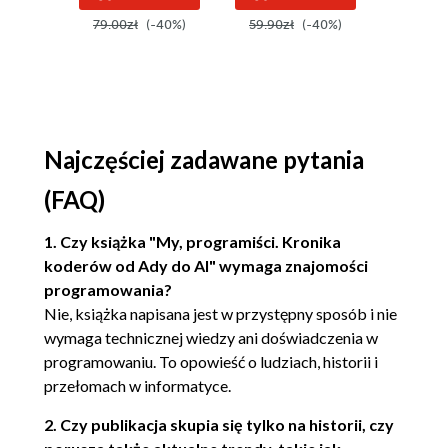
zastosowań.
różnicowej 2
79.00zł
(-40%)
59.90zł
(-40%)
99.00z
Wydanie IV
Podsumowanie
Źródła
ROZDZIAŁ 3. HILBERT, TURING I VON
NEUMANN - PIERWSI ARCHITEKCI
Najczęściej zadawane pytania
KOMPUTEROWI
(FAQ)
David Hilbert
Gödel
1. Czy książka "My, programiści. Kronika
Burzowe chmury
koderów od Ady do AI" wymaga znajomości
John von Neumann
programowania?
Alan Turing
Nie, książka napisana jest w przystępny sposób i nie
Architektura Turinga-von
wymaga technicznej wiedzy ani doświadczenia w
Neumanna
programowaniu. To opowieść o ludziach, historii i
Maszyna Turinga
przełomach w informatyce.
Podróż von Neumanna
Źródła
2. Czy publikacja skupia się tylko na historii, czy
ROZDZIAŁ 4. GRACE HOPPER - PIERWSZY