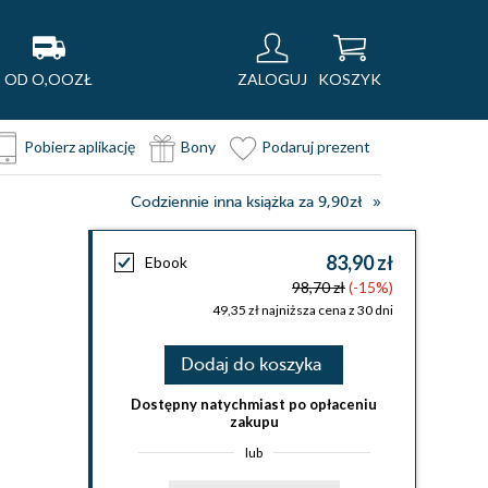
OD O,OOZŁ
ZALOGUJ
KOSZYK
Pobierz aplikację
Bony
Podaruj prezent
Codziennie inna książka za 9,90zł
83,90 zł
Ebook
98,70 zł
(-15%)
49,35 zł najniższa cena z 30 dni
Dodaj do koszyka
Dostępny natychmiast po opłaceniu
zakupu
lub