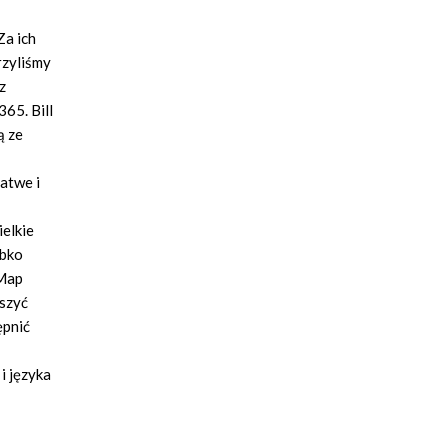
Za ich
rzyliśmy
z
65. Bill
ą ze
atwe i
elkie
ybko
 Map
pszyć
ępnić
i języka