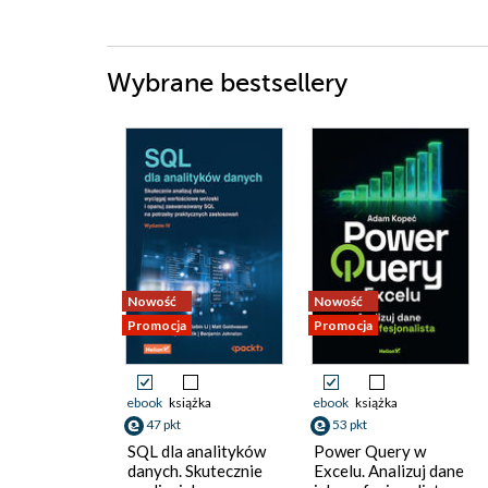
Wybrane bestsellery
Nowość
Nowość
Promocja
Promocja
ebook
książka
ebook
książka
47 pkt
53 pkt
SQL dla analityków
Power Query w
danych. Skutecznie
Excelu. Analizuj dane