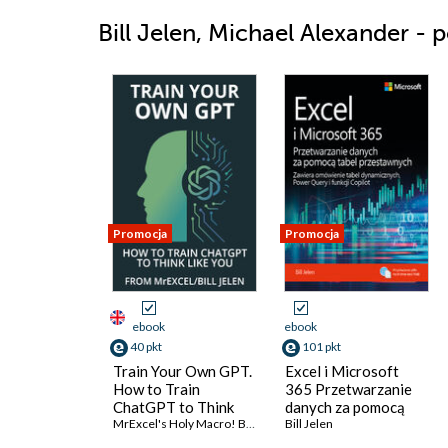
Bill Jelen, Michael Alexander - 
Promocja
Promocja
ebook
ebook
40 pkt
101 pkt
Train Your Own GPT.
Excel i Microsoft
How to Train
365 Przetwarzanie
ChatGPT to Think
danych za pomocą
Like You
MrExcel's Holy Macro! Books
,
Bill Jelen
tabel przestawnych.
Bill Jelen
Zawiera omówienie