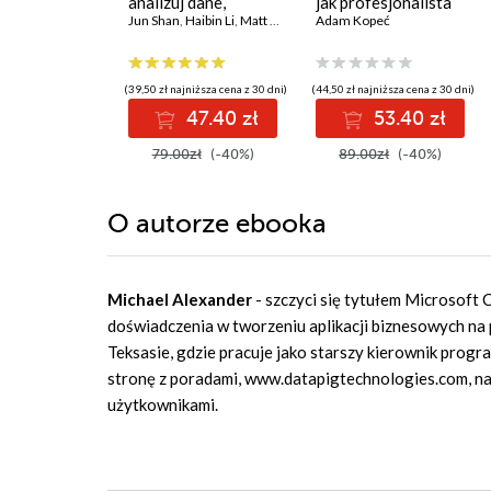
analizuj dane,
jak profesjonalista
wyciągaj
Jun Shan
,
Haibin Li
,
Matt Goldwasser
Adam Kopeć
,
Upom Malik
,
Benjamin J
wartościowe wnioski
i opanuj
zaawansowany SQL
(39,50 zł najniższa cena z 30 dni)
(44,50 zł najniższa cena z 30 dni)
na potrzeby
47.40 zł
53.40 zł
praktycznych
zastosowań.
79.00zł
(-40%)
89.00zł
(-40%)
Wydanie IV
O autorze
ebooka
Michael Alexander
- szczyci się tytułem Microsoft 
doświadczenia w tworzeniu aplikacji biznesowych na
Teksasie, gdzie pracuje jako starszy kierownik prog
stronę z poradami, www.datapigtechnologies.com, na 
użytkownikami.