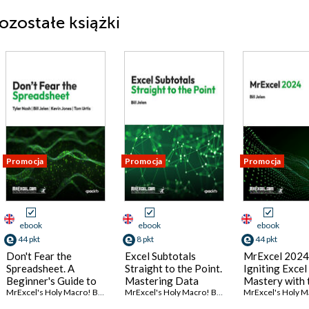
pozostałe książki
Promocja
Promocja
Promocja
ebook
ebook
ebook
44 pkt
8 pkt
44 pkt
Don't Fear the
Excel Subtotals
MrExcel 2024
Spreadsheet. A
Straight to the Point.
Igniting Excel
Beginner's Guide to
Mastering Data
Mastery with 
Overcoming Excel's
MrExcel's Holy Macro! Books
,
Tyler Nash
Organization and
,
Bill Jelen
,
Kevin Jones
MrExcel's Holy Macro! Books
,
Bill Jelen
,
Latest Tips & 
Tom Urtis
Frustrations
Analysis with Excel