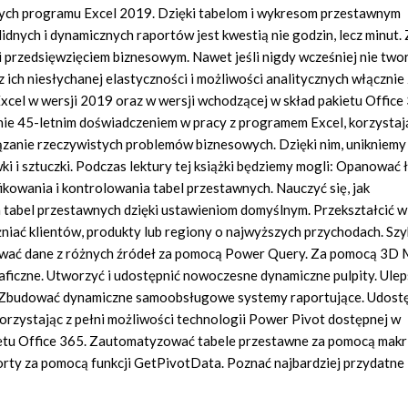
ych programu Excel 2019. Dzięki tabelom i wykresom przestawnym
nych i dynamicznych raportów jest kwestią nie godzin, lecz minut. 
 przedsięwzięciem biznesowym. Nawet jeśli nigdy wcześniej nie two
 ich niesłychanej elastyczności i możliwości analitycznych włącznie 
el w wersji 2019 oraz w wersji wchodzącej w skład pakietu Office 3
znie 45-letnim doświadczeniem w pracy z programem Excel, korzystaj
ązanie rzeczywistych problemów biznesowych. Dzięki nim, unikniemy
 i sztuczki. Podczas lektury tej książki będziemy mogli: Opanować ł
owania i kontrolowania tabel przestawnych. Nauczyć się, jak
abel przestawnych dzięki ustawieniom domyślnym. Przekształcić wi
niać klientów, produkty lub regiony o najwyższych przychodach. Sz
zować dane z różnych źródeł za pomocą Power Query. Za pomocą 3D
ficzne. Utworzyć i udostępnić nowoczesne dynamiczne pulpity. Ule
ola. Zbudować dynamiczne samoobsługowe systemy raportujące. Udost
rzystając z pełni możliwości technologii Power Pivot dostępnej w
etu Office 365. Zautomatyzować tabele przestawne za pomocą makr 
rty za pomocą funkcji GetPivotData. Poznać najbardziej przydatne