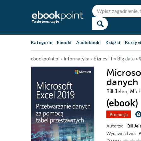
Kategorie
Ebooki
Audiobooki
Książki
Kursy v
ebookpoint.pl
»
Informatyka
»
Biznes IT
»
Big data
»

Microso
danych 
Bill Jelen, Mic
(ebook)
Promocja
Autorzy:
Bill Je
Wydawnictwo:
P
Ocena: