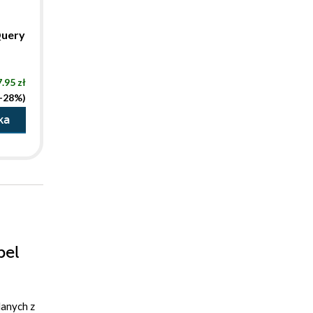
Query
.95 zł
(-28%)
ka
bel
danych z