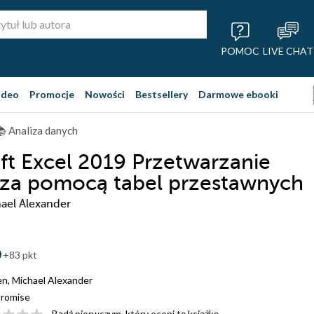
POMOC
LIVE CHAT
ideo
Promocje
Nowości
Bestsellery
Darmowe ebooki
 Analiza danych
ft Excel 2019 Przetwarzanie
za pomocą tabel przestawnych
hael Alexander
+83 pkt
len
,
Michael Alexander
romise
Bądź pierwszym, który oceni tę książkę