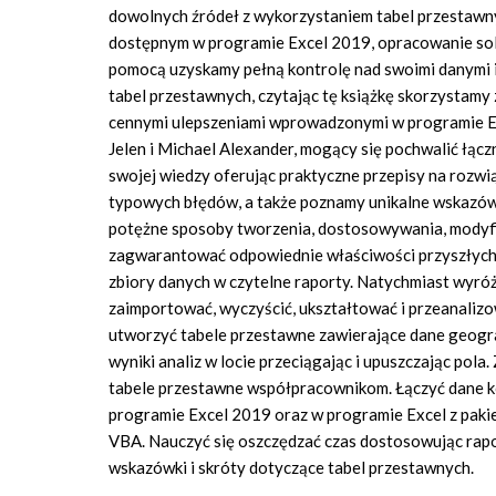
dowolnych źródeł z wykorzystaniem tabel przestawn
dostępnym w programie Excel 2019, opracowanie solid
pomocą uzyskamy pełną kontrolę nad swoimi danymi i
tabel przestawnych, czytając tę książkę skorzystamy z
cennymi ulepszeniami wprowadzonymi w programie Exc
Jelen i Michael Alexander, mogący się pochwalić łąc
swojej wiedzy oferując praktyczne przepisy na rozwi
typowych błędów, a także poznamy unikalne wskazówki
potężne sposoby tworzenia, dostosowywania, modyfik
zagwarantować odpowiednie właściwości przyszłych t
zbiory danych w czytelne raporty. Natychmiast wyróż
zaimportować, wyczyścić, ukształtować i przeanali
utworzyć tabele przestawne zawierające dane geogra
wyniki analiz w locie przeciągając i upuszczając p
tabele przestawne współpracownikom. Łączyć dane ko
programie Excel 2019 oraz w programie Excel z paki
VBA. Nauczyć się oszczędzać czas dostosowując rapo
wskazówki i skróty dotyczące tabel przestawnych.