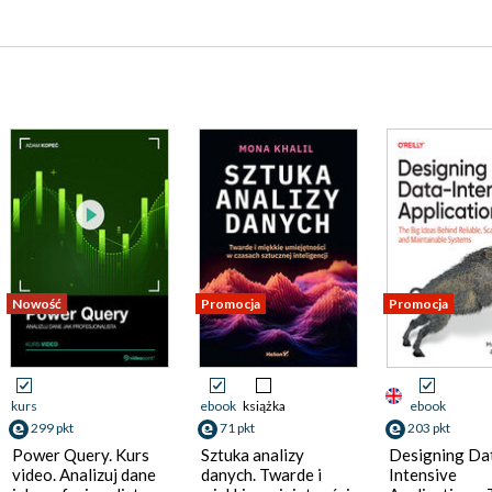
Nowość
Promocja
Promocja
kurs
ebook
książka
ebook
299 pkt
71 pkt
203 pkt
Power Query. Kurs
Sztuka analizy
Designing Da
video. Analizuj dane
danych. Twarde i
Intensive