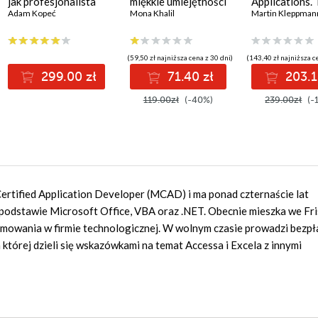
jak profesjonalista
miękkie umiejętności
Applications. 
ohnston
Adam Kopeć
w czasach sztucznej
Mona Khalil
Ideas Behind
Martin Kleppman
inteligencji
Reliable, Scala
and Maintaina
Systems. 2nd 
(59,50 zł najniższa cena z 30 dni)
(143,40 zł najniższa c
299.00 zł
71.40 zł
203.1
119.00zł
(-40%)
239.00zł
(-
Certified Application Developer (MCAD) i ma ponad czternaście lat
 podstawie Microsoft Office, VBA oraz .NET. Obecnie mieszka we Fr
ramowania w firmie technologicznej. W wolnym czasie prowadzi bezpł
której dzieli się wskazówkami na temat Accessa i Excela z innymi