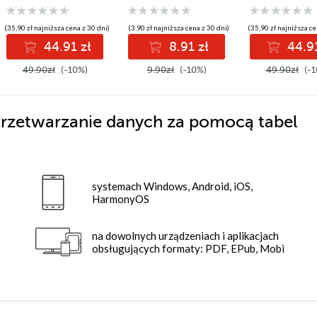
Subtotals
(35,90 zł najniższa cena z 30 dni)
(3,90 zł najniższa cena z 30 dni)
(35,90 zł najniższa ce
44.91 zł
8.91 zł
44.91
49.90zł
(-10%)
9.90zł
(-10%)
49.90zł
(-1
Przetwarzanie danych za pomocą tabel
systemach Windows, Android, iOS,
HarmonyOS
na dowolnych urządzeniach i aplikacjach
obsługujących formaty: PDF, EPub, Mobi