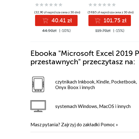
tabel dynamicznych,
Power Query i
(32,90 zł najniższa cena z 30 dni)
(59,85 zł najniższa cena z 30 dni)
funkcji Copilot
40.41 zł
101.75 zł
44.90zł
(-10%)
119.70zł
(-15%)
Ebooka
"Microsoft Excel 2019 
przestawnych"
przeczytasz na:
czytnikach Inkbook, Kindle, Pocketbook,
Onyx Boox i innych
systemach Windows, MacOS i innych
Masz pytania? Zajrzyj do zakładki
Pomoc
»