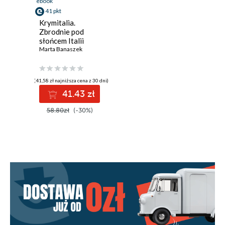
ebook
41 pkt
Krymitalia.
Zbrodnie pod
słońcem Italii
Marta Banaszek
(41,58 zł najniższa cena z 30 dni)
41.43 zł
58.80zł
(-30%)