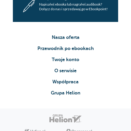
Napisałeś ebooka lub nagrałeś audibook?
Dołącz do nas i sprzedawaj go w Ebookpoint!
Nasza oferta
Przewodnik po ebookach
Twoje konto
O serwisie
Współpraca
Grupa Helion