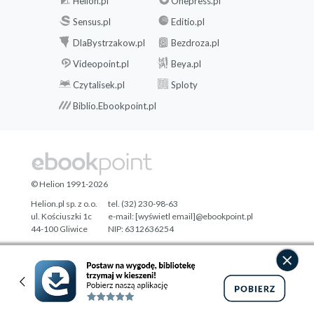
Helion.pl
Onepress.pl
Sensus.pl
Editio.pl
DlaBystrzakow.pl
Bezdroza.pl
Videopoint.pl
Beya.pl
Czytalisek.pl
Sploty
Biblio.Ebookpoint.pl
© Helion 1991-2026
Helion.pl sp. z o.o.
tel. (32) 230-98-63
ul. Kościuszki 1c
e-mail:
[wyświetl email]@ebookpoint.pl
44-100 Gliwice
NIP: 6312636254
Regon: 241989027
Designed with ♥ by
Tonik.pl
Pełna wersja strony »