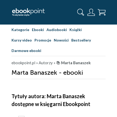
Kategorie
Ebooki
Audiobooki
Książki
Kursy video
Promocje
Nowości
Bestsellery
Darmowe ebooki
ebookpoint.pl
» Autorzy
» 📚
Marta Banaszek
Marta Banaszek - ebooki
Tytuły autora: Marta Banaszek
dostępne w księgarni Ebookpoint