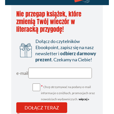
Nie przegap książek, które
zmienią Twój wieczór w
literacką przygodę!
Dołącz do czytelników
Ebookpoint, zapisz się na nasz
newsletter i
odbierz darmowy
prezent
. Czekamy na Ciebie!
e-mail
*
Chcę otrzymywać na podany e-mail
informacje o zniżkach, promocjach oraz
nowościach wydawniczych.
więcej »
DOŁĄCZ TERAZ