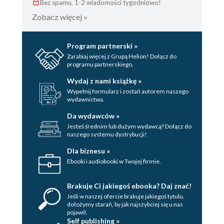
Bez spamu, 1-2 wiadomości tygodniowo!
Zobacz więcej »
Program partnerski »
Zarabiaj więcej z Grupą Helion! Dołącz do
programu partnerskiego.
Wydaj z nami książkę »
Wypełnij formularz i zostań autorem naszego
wydawnictwa.
Da wydawców »
Jesteś średnim lub dużym wydawcą? Dołącz do
naszego systemu dystrybucji!
Dla biznesu »
Ebooki i audiobooki w Twojej firmie.
Brakuje Ci jakiegoś ebooka? Daj znać!
Jeśli w naszej ofercie brakuje jakiegoś tytulu,
dołożymy starań, by jak najszybciej się u nas
pojawił.
Self publishing »