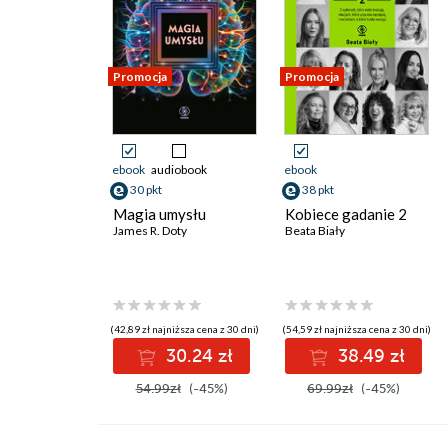
Promocja
Promocja
ebook
audiobook
ebook
30 pkt
38 pkt
Magia umysłu
Kobiece gadanie 2
James R. Doty
Beata Biały
(42,89 zł najniższa cena z 30 dni)
(54,59 zł najniższa cena z 30 dni)
30.24 zł
38.49 zł
54.99zł
(-45%)
69.99zł
(-45%)