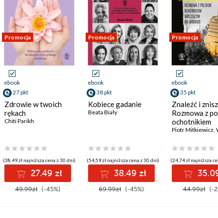
Promocja
Promocja
Promocja
ebook
ebook
ebook
27 pkt
38 pkt
35 pkt
Zdrowie w twoich
Kobiece gadanie
Znaleźć i znis
rękach
Beata Biały
Rozmowa z po
Chiti Parikh
ochotnikiem
walczącym na
Piotr Mitkiewicz
,
W
Ukrainie
(38,49 zł najniższa cena z 30 dni)
(54,59 zł najniższa cena z 30 dni)
(24,74 zł najniższa ce
27.49 zł
38.49 zł
35.09
49.99zł
(-45%)
69.99zł
(-45%)
44.99zł
(-2