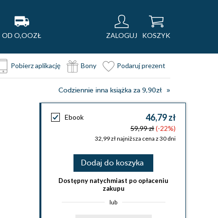
OD O,OOZŁ
ZALOGUJ
KOSZYK
Pobierz aplikację
Bony
Podaruj prezent
Codziennie inna książka za 9,90zł
46,79 zł
Ebook
59,99 zł
(-22%)
32,99 zł najniższa cena z 30 dni
Dodaj do koszyka
Dostępny natychmiast po opłaceniu
zakupu
lub