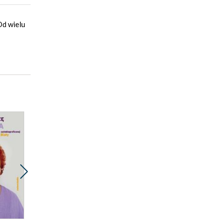
Od wielu
Promocja
Promocja