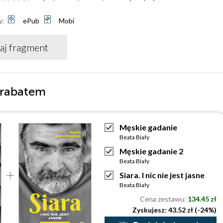
y:
ePub
Mobi
aj fragment
 rabatem
Męskie gadanie
Beata Biały
Męskie gadanie 2
Beata Biały
Siara. I nic nie jest jasne
Beata Biały
Cena zestawu:
134.45 zł
Zyskujesz: 43.52 zł (-24%)