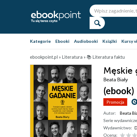
Kategorie
Ebooki
Audiobooki
Książki
Kursy v
ebookpoint.pl
»
Literatura
»
📚 Literatura faktu
Męskie 
Beata Biały
(ebook)
Promocja
Autor:
Beata Bi
Serie wydawnicze
Wydawnictwo:
D
Ocena: