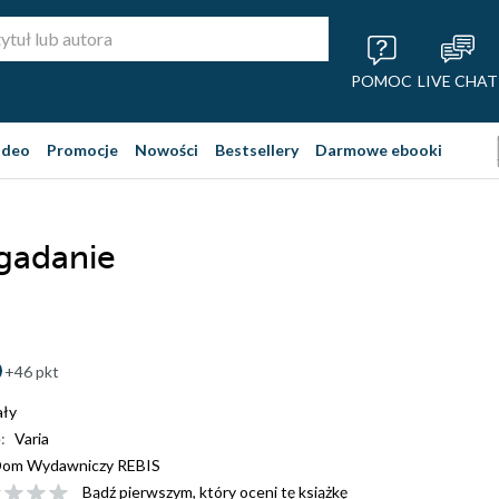
POMOC
LIVE CHAT
ideo
Promocje
Nowości
Bestsellery
Darmowe ebooki
gadanie
+46 pkt
ały
:
Varia
om Wydawniczy REBIS
Bądź pierwszym, który oceni tę książkę