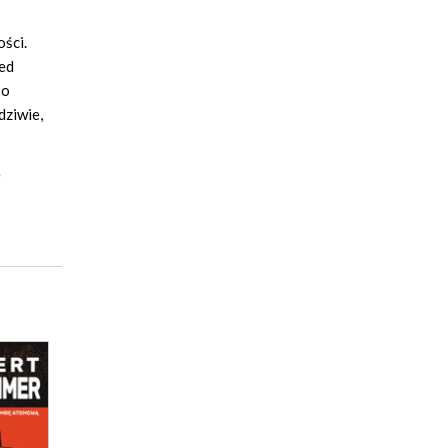
ści.
zed
 o
dziwie,
e