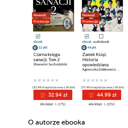
Nowość
Nowość
Promocja
Promocja
ebook
ebook
audiobook
32 pkt
44 pkt
Czarna księga
Zamek Książ.
sanacji. Tom 2
Historia
Sławomir Suchodolski
opowiedziana
głosami służących
Agnieszka Dobkiewicz
,
Mateu
(32,94 zł najniższa cena z 30 dni)
(37,49 zł najniższa cena z 30 dni)
32.94 zł
44.99 zł
39.90zł
(-17%)
49.99zł
(-10%)
O autorze
ebooka