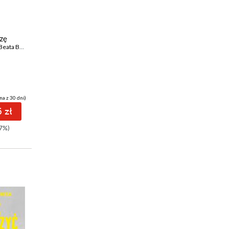
ebook
audiobook
ebook
audiobook
38 pkt
38 pkt
szę
Słońca bez końca.
Żyć jak Wielki Szu.
Beata Biały
Biografia Kory
Biografia Jana
Beata Biały
Nowickiego
Beata Biały
na z 30 dni)
(25,90 zł najniższa cena z 30 dni)
(27,45 zł najniższa cena z 30 dni)
 zł
38.92 zł
38.92 zł
7%)
49.90zł
(-22%)
49.90zł
(-22%)