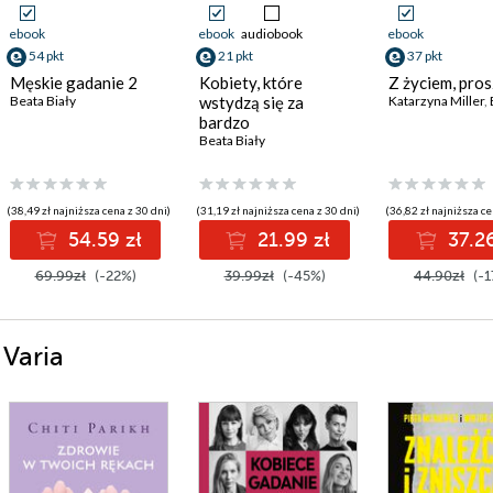
ebook
ebook
audiobook
ebook
54 pkt
21 pkt
37 pkt
Męskie gadanie 2
Kobiety, które
Z życiem, pro
Beata Biały
wstydzą się za
Katarzyna Miller
,
bardzo
Beata Biały
(38,49 zł najniższa cena z 30 dni)
(31,19 zł najniższa cena z 30 dni)
(36,82 zł najniższa ce
54.59 zł
21.99 zł
37.26
69.99zł
(-22%)
39.99zł
(-45%)
44.90zł
(-1
 Varia