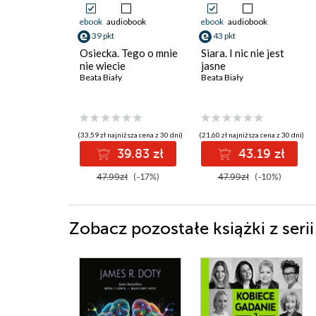
ebook
audiobook
ebook
audiobook
39 pkt
43 pkt
Osiecka. Tego o mnie
Siara. I nic nie jest
nie wiecie
jasne
Beata Biały
Beata Biały
(33,59 zł najniższa cena z 30 dni)
(21,60 zł najniższa cena z 30 dni)
39.83 zł
43.19 zł
47.99zł
(-17%)
47.99zł
(-10%)
Zobacz pozostałe książki z serii