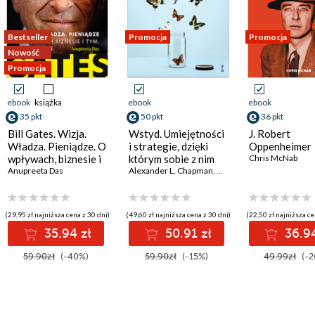
Bestseller
Promocja
Promocja
Nowość
Promocja
ebook
książka
ebook
ebook
35 pkt
50 pkt
36 pkt
Bill Gates. Wizja.
Wstyd. Umiejętności
J. Robert
Władza. Pieniądze. O
i strategie, dzięki
Oppenheimer
wpływach, biznesie i
którym sobie z nim
Chris McNab
sz Mykytyszyn
tym, co niejawne
Anupreeta Das
poradzisz
Alexander L. Chapman
,
Kim L. Gratz
(29,95 zł najniższa cena z 30 dni)
(49,60 zł najniższa cena z 30 dni)
(22,50 zł najniższa ce
35.94 zł
50.91 zł
36.94
59.90zł
(-40%)
59.90zł
(-15%)
49.99zł
(-2