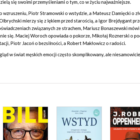
ielą się swoimi przemyśleniami o tym, co w życiu najważniejsze.
 wzruszeniu, Piotr Stramowski o wstydzie, a Mateusz Damięcki o zło
Olbrychski mierzy się z lękiem przed starością, a Igor Brejdygant pr
oświadczeniach związanych ze strachem, Mariusz Bonaszewski mówi
anie się. Maciej Woroch opowiada o pokorze, Mikołaj Roznerski o po
ji, Piotr Jacoń o bezsilności, a Robert Makłowicz o radości.
gląd w świat męskich emocji często skomplikowany, ale niesamowici