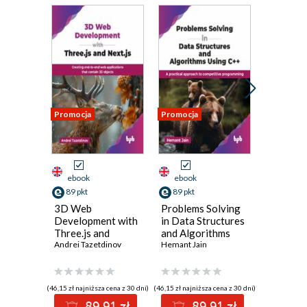
Promocja
Promocja
Promocja
ebook
ebook
ebook
89 pkt
89 pkt
71 pkt
3D Web
Problems Solving
Masteri
Development with
in Data Structures
Design w
Three.js and
and Algorithms
2021
Next.js
Andrei Tazetdinov
Using C++
Hemant Jain
Scott Tyko
(46,15 zł najniższa cena z 30 dni)
(46,15 zł najniższa cena z 30 dni)
(36,90 zł najni
89.91 zł
89.91 zł
7