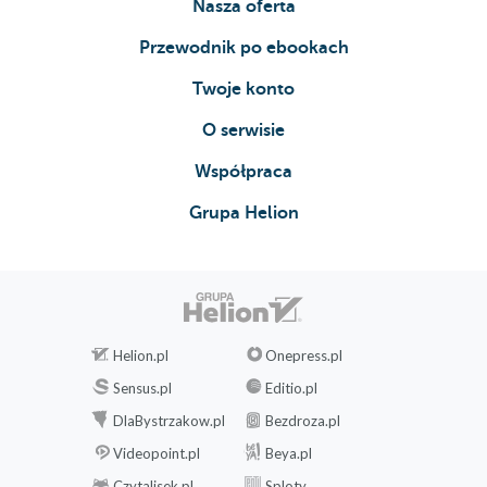
Property
Nasza oferta
Syncing Shared Objects
Przewodnik po ebookach
Minimalist Project for Shared Movie Clip
Minimalist Project for Shared Text
Twoje konto
Minimalist Project for Shared Function
O serwisie
An Upgraded Text Chat
Chatter Considerations
Współpraca
A Better Chat Application
Grupa Helion
5. Two-Way Audio-Video Communications
Face-to-Face Communication
The NetStream Bundle
The NetStream Class and Live Streams
The Worlds Easiest Two-Way A/V Chat
Application
Helion.pl
Onepress.pl
A Better Two-Way Chat Application
Sensus.pl
Editio.pl
Keeping Track of Users
DlaBystrzakow.pl
Bezdroza.pl
The Application
Videopoint.pl
Beya.pl
Class
The Client Class
Czytalisek.pl
Sploty