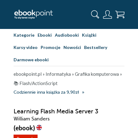
Kategorie
Ebooki
Audiobooki
Książki
Kursy video
Promocje
Nowości
Bestsellery
Darmowe ebooki
ebookpoint.pl
»
Informatyka
»
Grafika komputerowa
»
📚 Flash/ActionScript
Codziennie inna książka za 9,90zł
Learning Flash Media Server 3
William Sanders
(ebook)