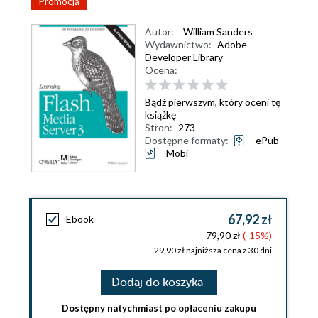
Promocja
Autor:
William Sanders
Wydawnictwo:
Adobe
Developer Library
Ocena:
Bądź pierwszym, który oceni tę
książkę
Stron:
273
Dostępne formaty:
ePub
Mobi
67,92 zł
Ebook
79,90 zł
(-15%)
29,90 zł najniższa cena z 30 dni
Dodaj do koszyka
Dostępny natychmiast po opłaceniu zakupu