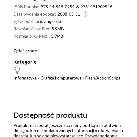
ISBN Ebooka:
978-14-919-0954-6, 9781491909546
Data wydania ebooka :
2008-03-31
Język publikacji:
angielski
Rozmiar pliku ePub:
5.9MB
Rozmiar pliku Mobi:
5.9MB
Zgłoś erratę
Kategorie
Informatyka
»
Grafika komputerowa
»
Flash/ActionScript
Dostępność produktu
Produkt nie został jeszcze oceniony pod kątem ułatwień
dostępu lub nie podano żadnych informacji o ułatwieniach
dostępu lub są one niewystarczające. Prawdopodobnie