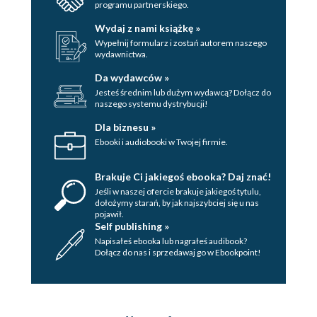
programu partnerskiego.
Adjusting Camera and Audio with Flash
Wydaj z nami książkę »
Media Encoder
Wypełnij formularz i zostań autorem naszego
4. Nonpersistent Client-Side Remote Shared
wydawnictwa.
Objects
Da wydawców »
Jesteś średnim lub dużym wydawcą? Dołącz do
Sharing Data on Multiple Connections
naszego systemu dystrybucji!
Persistent and
Dla biznesu »
Nonpersistent Shared
Ebooki i audiobooki w Twojej firmie.
Objects
Uses of Nonpersistent
Brakuje Ci jakiegoś ebooka? Daj znać!
Remote Shared Objects
Jeśli w naszej ofercie brakuje jakiegoś tytulu,
Instantiating Remote Shared Objects
dołożymy starań, by jak najszybciej się u nas
pojawił.
Setting Up Shared Object
Self publishing »
Storage: Slots
Napisałeś ebooka lub nagrałeś audibook?
Inspecting a Shared Object
Dołącz do nas i sprzedawaj go w Ebookpoint!
The SyncEvent
Class
The changeList