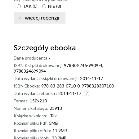
TAK
(
0
)
NIE
(
0
)
więcej recenzji
Szczegóły
ebooka
Dane producenta
»
ISBN Książki drukowanej:
978-83-246-9909-4,
9788324699094
Data wydania książki drukowanej :
2014-11-17
ISBN Ebooka:
978-83-283-0710-0, 9788328307100
Data wydania ebooka :
2014-11-17
Format:
150x210
Numer z katalogu:
25913
Książka w kolorze:
Tak
Rozmiar pliku Pdf:
5MB
Rozmiar pliku ePub:
11.9MB
Rozmiar pliku Mobi:
23.2MB