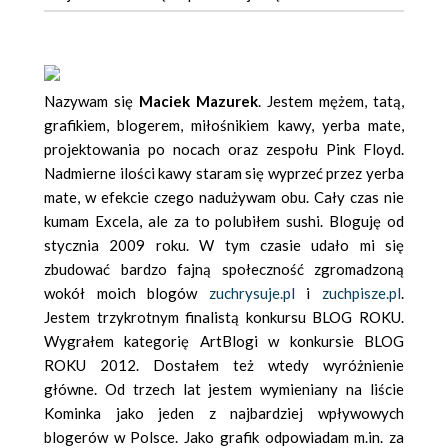
Nazywam się
Maciek Mazurek
. Jestem mężem, tatą,
grafikiem, blogerem, miłośnikiem kawy, yerba mate,
projektowania po nocach oraz zespołu Pink Floyd.
Nadmierne ilości kawy staram się wyprzeć przez yerba
mate, w efekcie czego nadużywam obu. Cały czas nie
kumam Excela, ale za to polubiłem sushi. Bloguję od
stycznia 2009 roku. W tym czasie udało mi się
zbudować bardzo fajną społeczność zgromadzoną
wokół moich blogów
zuchrysuje.pl
i
zuchpisze.pl
.
Jestem trzykrotnym finalistą konkursu BLOG ROKU.
Wygrałem kategorię ArtBlogi w konkursie BLOG
ROKU 2012. Dostałem też wtedy wyróżnienie
główne. Od trzech lat jestem wymieniany na liście
Kominka jako jeden z najbardziej wpływowych
blogerów w Polsce. Jako grafik odpowiadam m.in. za