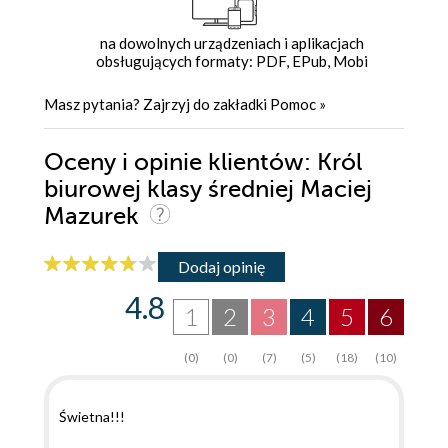
na dowolnych urządzeniach i aplikacjach
obsługujących formaty: PDF, EPub, Mobi
Masz pytania? Zajrzyj do zakładki
Pomoc
»
Oceny i opinie klientów: Król
biurowej klasy średniej Maciej
Mazurek
Dodaj opinię
4.8
1
2
3
4
5
6
(0)
(0)
(7)
(5)
(18)
(10)
Świetna!!!