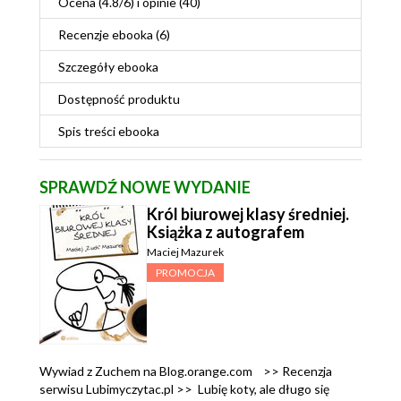
Ocena (
4.8
/
6
) i opinie (40)
Recenzje
ebooka
(6)
Szczegóły
ebooka
Dostępność produktu
Spis treści
ebooka
SPRAWDŹ NOWE WYDANIE
Król biurowej klasy średniej.
Książka z autografem
Maciej Mazurek
PROMOCJA
Wywiad z Zuchem na Blog.orange.com >> Recenzja
serwisu Lubimyczytac.pl >> Lubię koty, ale długo się