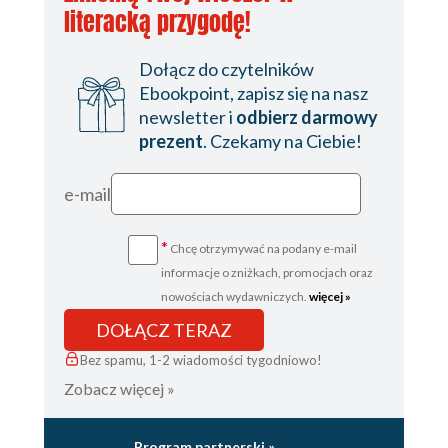
literacką przygodę!
Dołącz do czytelników
Ebookpoint, zapisz się na nasz
newsletter i
odbierz darmowy
prezent
. Czekamy na Ciebie!
e-mail
*
Chcę otrzymywać na podany e-mail
informacje o zniżkach, promocjach oraz
nowościach wydawniczych.
więcej »
DOŁĄCZ TERAZ
Bez spamu, 1-2 wiadomości tygodniowo!
Zobacz więcej »
Program partnerski »