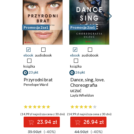
Promocja 2za1
Promocja 2za1
Promocja 
ebook
audiobook
ebook
audiobook
ebook
aud
książka
książka
książka
23 pkt
26 pkt
20 pkt
Przyrodni brat
Dance, sing, love.
Deep. S
Penelope Ward
Choreografia
Kylie Scott
uczuć
Layla Wheldon
(14,99 zł najniższa cena z 30 dni)
(14,99 zł najniższa cena z 30 dni)
(14,99 zł najni
23.94 zł
26.94 zł
2
39.90zł
(-40%)
44.90zł
(-40%)
34.90z