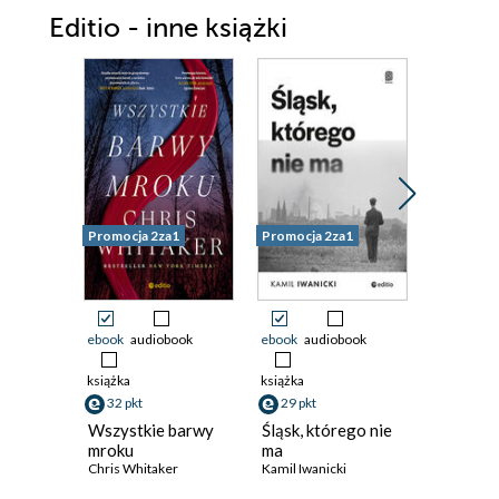
Editio - inne książki
Promocja 2za1
Promocja 2za1
Promocja 
ebook
audiobook
ebook
audiobook
ebook
ksi
35 pkt
książka
książka
Zakamar
32 pkt
29 pkt
Domu
Marek Wał
Wszystkie barwy
Śląsk, którego nie
mroku
ma
Chris Whitaker
Kamil Iwanicki