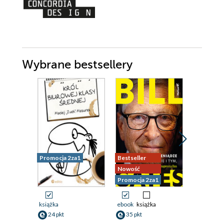
Wybrane bestsellery
Promocja 2za1
Bestseller
Promocja
Nowość
Promocja 2za1
książka
ebook
książka
ebook
24 pkt
35 pkt
31 pkt