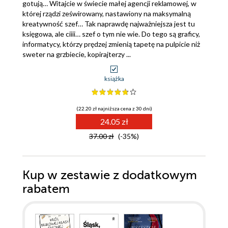
gotują… Witajcie w świecie małej agencji reklamowej, w
której rządzi ześwirowany, nastawiony na maksymalną
kreatywność szef… Tak naprawdę najważniejsza jest tu
księgowa, ale ciiii… szef o tym nie wie. Do tego są graficy,
informatycy, którzy prędzej zmienią tapetę na pulpicie niż
sweter na grzbiecie, kopirajterzy ...
książka
(22.20 zł najniższa cena z 30 dni)
24.05 zł
37.00 zł
(-35%)
Kup w zestawie z dodatkowym
rabatem