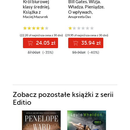
Król biurowej
Bill Gates. Wizja.
Slow wor
klasy średniej.
Władza. Pieniądze.
pracować
Książka z
O wpływach,
mądrzej
autografem
Maciej Mazurek
biznesie i tym, co
Anupreeta Das
niejawne
(22,20 zł najniższa cena z 30 dni)
(29,95 zł najniższa cena z 30 dni)
(18,00 zł najni
24.05 zł
35.94 zł
3
37.00zł
(-35%)
59.90zł
(-40%)
39.99z
Zobacz pozostałe książki z serii
Editio