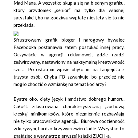
Mad Mana. A wszystko skupia się na biednym grafiku,
który przydomek „senior” ma tylko dla własnej
satysfakcji, bo na godziwą wypłatę niestety się to nie
przekłada.
Sfrustrowany grafik, bloger i nałogowy bywalec
Facebooka postanawia zatem poszukać innej pracy.
Oczywiście w agencji reklamowej, gdzie rządzi
ześwirowany, nastawiony na maksymalną kreatywność
szef… Po ostatnim wpisie ubyło mi na fanpejdżu z
trzysta osób. Chyba FB szwankuje, bo przecież nie
mogło chodzić o wzmiankę na temat kociarzy?
Bystre oko, cięty język i mnóstwo dobrego humoru.
Całość zilustrowana charakterystyczną „zuchową
kreską” minikomiksów, które niezmiennie rozbawiają
nie tylko pracowników agencji… Biurowa codzienność
w krzywym, bardzo krzywym zwierciadle. Wszystko to
znajdziecie wewnątrz pierwszej książki ZUCH-a.