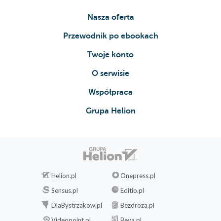
Nasza oferta
Przewodnik po ebookach
Twoje konto
O serwisie
Współpraca
Grupa Helion
Helion.pl
Onepress.pl
Sensus.pl
Editio.pl
DlaBystrzakow.pl
Bezdroza.pl
Videopoint.pl
Beya.pl