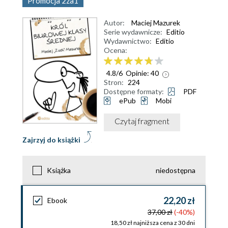
Promocja 2za1
Autor:
Maciej Mazurek
Serie wydawnicze:
Editio
Wydawnictwo:
Editio
Ocena:
4.8
/
6
Opinie:
40
Stron:
224
Dostępne formaty:
PDF
ePub
Mobi
Czytaj fragment
Zajrzyj do książki
Książka
niedostępna
22,20 zł
Ebook
37,00 zł
(-40%)
18,50 zł najniższa cena z 30 dni