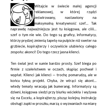
Witajcie w świecie małej agencji
reklamowej, w której rządzi
ześwirowany, nastawiony na
maksymalną kreatywność szef… Tak
naprawdę najważniejsza jest tu księgowa, ale ciiii…
szef o tym nie wie. Do tego są graficy, informatycy,
którzy prędzej zmienią tapetę na pulpicie niż sweter na
grzbiecie, kopirajterzy i oczywiście ulubieńcy całego
zespołu: akonci! Do tego rzecz jasna klienci.
Ten świat jest w sumie bardzo prosty. Szef biega po
firmie z szaleństwem w oczach, skąpiąc pochwał i
wypłat. Klienci jak klienci — trochę pomarudzą, ale w
końcu łykną projekt. Chyba, że wtrąci się akont…
wtedy tematy wracają jak bumerang. Informatycy są
dziwni, księgowa siedzi przy biurku wściekła i wyżywa
się na Excelu, a kopirajterzy, pisząc kolejną instrukcję
obsługi zupki w proszku, marzą o wyzwaniach na miarę