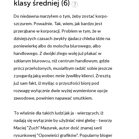
klasy średniej (6)
Do niedawna marzyłem o tym, żeby zostać korpo-
szczurem. Poważnie. Tak, wiem, jak bardzo jest
przerąbane w korporacji. Problem w tym, że w
dzisiejszych czasach zwykły zjadacz chleba idzie na
poniewierkę albo do molocha biurowego, albo
handlowego. Z dwójki złego wolę już płakać w
szklanym biurowcu, niż centrum handlowym, gdzie
prócz przełożonych, musiałbym radzić sobie jeszcze
z pogardą jaką wobec mnie żywiliby klienci. Zresztą
już sam fakt, iż myśląc o przyszłości biorę pod
rozwagę wyłącznie dwie wyżej wymienione opcje
zawodowe, powinien napawać smutkiem.
To właśnie dla takich ludzi jak ja - wierzących, iż
nadają się wyłącznie by użyźniać nimi glebę - tworzy
Maciej "Zuch" Mazurek, autor dość znanej serii
rysunkowej "Opowieści grafików". Popularny bloger