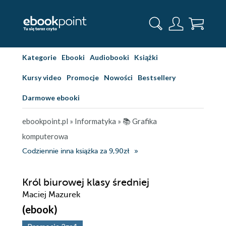
Kategorie
Ebooki
Audiobooki
Książki
Kursy video
Promocje
Nowości
Bestsellery
Darmowe ebooki
ebookpoint.pl
»
Informatyka
»
📚 Grafika
komputerowa
Codziennie inna książka za 9,90zł
Król biurowej klasy średniej
Maciej Mazurek
(ebook)