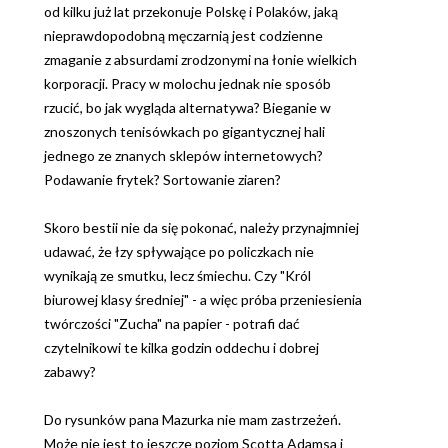
od kilku już lat przekonuje Polskę i Polaków, jaką
nieprawdopodobną męczarnią jest codzienne
zmaganie z absurdami zrodzonymi na łonie wielkich
korporacji. Pracy w molochu jednak nie sposób
rzucić, bo jak wygląda alternatywa? Bieganie w
znoszonych tenisówkach po gigantycznej hali
jednego ze znanych sklepów internetowych?
Podawanie frytek? Sortowanie ziaren?
Skoro bestii nie da się pokonać, należy przynajmniej
udawać, że łzy spływające po policzkach nie
wynikają ze smutku, lecz śmiechu. Czy "Król
biurowej klasy średniej" - a więc próba przeniesienia
twórczości "Zucha" na papier - potrafi dać
czytelnikowi te kilka godzin oddechu i dobrej
zabawy?
Do rysunków pana Mazurka nie mam zastrzeżeń.
Może nie jest to jeszcze poziom Scotta Adamsa i