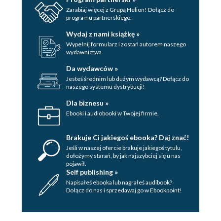
Zarabiaj więcej z Grupą Helion! Dołącz do
programu partnerskiego.
Wydaj z nami książkę »
Wypełnij formularz i zostań autorem naszego
wydawnictwa.
Da wydawców »
Jesteś średnim lub dużym wydawcą? Dołącz do
naszego systemu dystrybucji!
Dla biznesu »
Ebooki i audiobooki w Twojej firmie.
Brakuje Ci jakiegoś ebooka? Daj znać!
Jeśli w naszej ofercie brakuje jakiegoś tytulu,
dołożymy starań, by jak najszybciej się u nas
pojawił.
Self publishing »
Napisałeś ebooka lub nagrałeś audibook?
Dołącz do nas i sprzedawaj go w Ebookpoint!