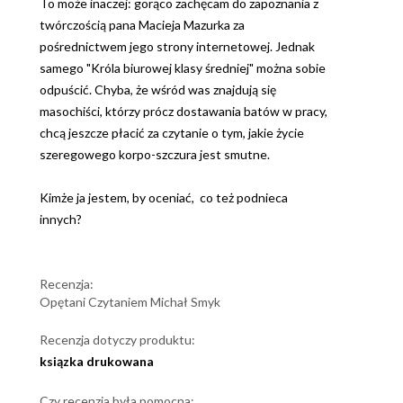
To może inaczej: gorąco zachęcam do zapoznania z
twórczością pana Macieja Mazurka za
pośrednictwem jego strony internetowej. Jednak
samego "Króla biurowej klasy średniej" można sobie
odpuścić. Chyba, że wśród was znajdują się
masochiści, którzy prócz dostawania batów w pracy,
chcą jeszcze płacić za czytanie o tym, jakie życie
szeregowego korpo-szczura jest smutne.
Kimże ja jestem, by oceniać, co też podnieca
innych?
Recenzja:
Opętani Czytaniem Michał Smyk
Recenzja dotyczy produktu:
ksiązka drukowana
Czy recenzja była pomocna: