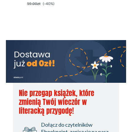
59.00zł
(-40%)
Nie przegap książek, które
zmienią Twój wieczór w
literacką przygodę!
Dołącz do czytelników
Ebookpoint, zapisz się na nasz