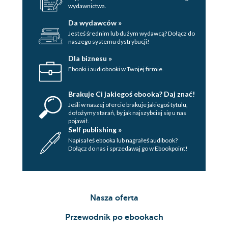
wydawnictwa.
Da wydawców »
Jesteś średnim lub dużym wydawcą? Dołącz do
naszego systemu dystrybucji!
Dla biznesu »
Ebooki i audiobooki w Twojej firmie.
Brakuje Ci jakiegoś ebooka? Daj znać!
Jeśli w naszej ofercie brakuje jakiegoś tytulu,
dołożymy starań, by jak najszybciej się u nas
pojawił.
Self publishing »
Napisałeś ebooka lub nagrałeś audibook?
Dołącz do nas i sprzedawaj go w Ebookpoint!
Nasza oferta
Przewodnik po ebookach