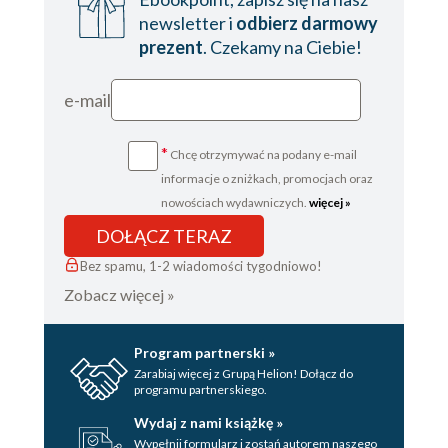
newsletter i
odbierz darmowy
prezent
. Czekamy na Ciebie!
e-mail
*
Chcę otrzymywać na podany e-mail
informacje o zniżkach, promocjach oraz
nowościach wydawniczych.
więcej »
DOŁĄCZ TERAZ
Bez spamu, 1-2 wiadomości tygodniowo!
Zobacz więcej »
Program partnerski »
Zarabiaj więcej z Grupą Helion! Dołącz do
programu partnerskiego.
Wydaj z nami książkę »
Wypełnij formularz i zostań autorem naszego