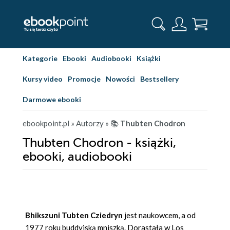
Kategorie
Ebooki
Audiobooki
Książki
Kursy video
Promocje
Nowości
Bestsellery
Darmowe ebooki
ebookpoint.pl
» Autorzy
» 📚
Thubten Chodron
Thubten Chodron - książki,
ebooki, audiobooki
Bhikszuni Tubten Cziedryn
jest naukowcem, a od
1977 roku buddyjską mniszką. Dorastała w Los