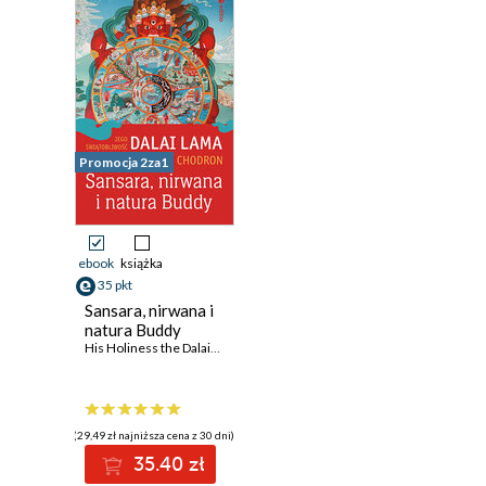
Promocja 2za1
ebook
książka
35 pkt
Sansara, nirwana i
natura Buddy
His Holiness the Dalai Lama
,
Thubten Chodron
(29,49 zł najniższa cena z 30 dni)
35.40 zł