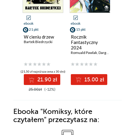
ebook
ebook
ebook
21 pkt
15 pkt
16 pkt
W cieniu drzew
Rocznik
Zimne ś
Bartek Biedrzycki
Fantastyczny
gwiazd
2024
Bartek Bie
Romuald Pawlak
,
Dargmara Adwentowska
(21,50 zł najniższa cena z 30 dni)
(16,22 zł najni
21.90 zł
15.00 zł
1
25.00zł
(-12%)
24.00z
Ebooka
"Komiksy, które
czytałem"
przeczytasz na: