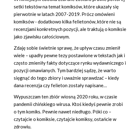
setki tekstów na temat komiksów, które ukazały się
pierwotnie w latach 2007-2019. Prócz omówieni
komiksów - dodatkowo kilka felietonów, które nie są
recenzjami konkretnych pozycji, ale traktują o komiksie
jako zjawisku całościowym.
Zdaję sobie świetnie sprawę, że upływ czasu zmienił
wiele – upadły pewne tezy postawione w tekstach jak i
często zmieniły fakty dotyczące rynku wydawniczego i
pozycji omawianych. Tym bardziej sądzę, że warto
sięgnąć do tego zbiory i uważnie sprawdzać – kiedy
dana recenzja czy felieton zostały napisane…
Wypuszczam ten zbiór wiosną 2020 roku, w czasie
pandemii chińskiego wirusa. Ktoś kiedyś pewnie zrobi
o tym komiks. Pewnie nawet niedługo. Póki co –
czytajcie o komiksie, czytajcie komiksy, ostańcie w
zdrowiu.