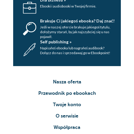
8 mgnień Edo
Ebooki i audiobooki w Twojej firmie.
Narysowałem to miejsce
Alicja po drugiej stronie kadru
Brakuje Ci jakiegoś ebooka? Daj znać!
Jeśli w naszej ofercie brakuje jakiegoś tytulu,
Dziękuję ci, Inio
dołożymy starań, by jak najszybciej się u nas
Kocięta w worku z łajnem
pojawił.
Self publishing »
Miasto złamanych serc
Napisałeś ebooka lub nagrałeś audibook?
Odległa młodość
Dołącz do nas i sprzedawaj go w Ebookpoint!
Komiksowe arcydzieła
Ciągle pada...
Za dużo kotleta
Nasza oferta
Na kolana!
Przewodnik po ebookach
Zawijamy do Tortugi
Miasto na mokradłach
Twoje konto
Rany wylotowe
O serwisie
Pieniądze, kobiety i wybuchy
Mój rok – wiosna
Współpraca
Nieświęci garnki lepią