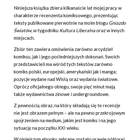
Niniejsza książka zbiera kilkanaście lat mojej pracy w
charakterze recenzenta komiksowego, prezentując
teksty publikowane pierwotnie na moim blogu
Gniazdo
Światów
, w tygodniku
Kultura Liberalna
oraz w innych
miejscach.
Zbiór ten zawiera omówienia zarówno arcydzieł
komiksu, jak i jego pośledniejszych dokonań. Swoich
przedstawicieli ma wśród tych tekstów zarówno
komiks polski, europejski, amerykański jak i manga;
pozycje wydane nad Wisłą oraz wydania światowe.
Oprócz oficjalnego obiegu, swoje pięć minut mają
także wydawnictwa zinowe i undergroundowe.
Z pewnością obraz, na który składają się te recenzje
nie jest obrazem pełnym – ale na pewno przekrojowym
spojrzeniem na medium, jakim jest komiks i na jego
sytuację na początku XXI wieku.
W niniejszym ebooku zebrane zostało prawie półtorej