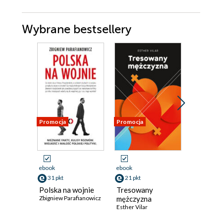
Wybrane bestsellery
Promocja
Promocja
Promocja
Odsłuch
audiobook
ebook
ebook
29 pkt
31 pkt
21 pkt
Akrobat
Polska na wojnie
Tresowany
rodziciel
Zbigniew Parafianowicz
mężczyzna
Konferen
Esther Vilar
rodziców
Adam Szus