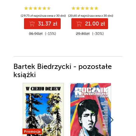
opiekun
(28,87 zł najni
(29,75 zł najniższa cena z 30 dni)
(20,60 zł najniższa cena z 30 dni)
2
31.37 zł
21.00 zł
34.99z
36.90zł
(-15%)
29.80zł
(-30%)
Bartek Biedrzycki - pozostałe
książki
Promocja
Promocja