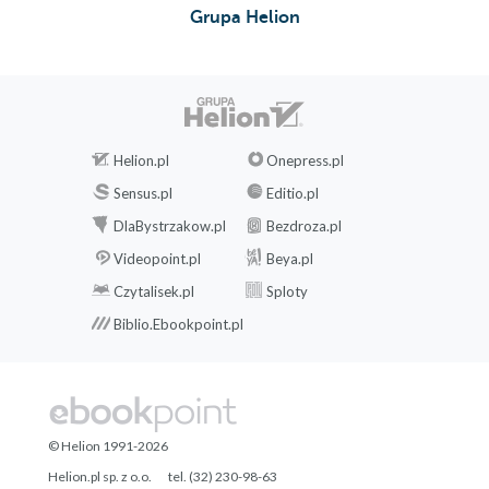
Grupa Helion
Bikini na boisku
Posłaniec śmierci
Mimo wszystko nastanie poranek
Możemy wrzucić coś na Kasprzaka
Pokulturowy majdan
Helion.pl
Onepress.pl
Heroldowie wiosny i gwiezdne dzieci
Sensus.pl
Editio.pl
Ani ziębi, ani grzeje
DlaBystrzakow.pl
Bezdroza.pl
Zamki na piasku
Videopoint.pl
Beya.pl
I stworzył człowiek boginię, i widział, że jest dobra
Czytalisek.pl
Sploty
Upadek Szachinszacha
Czytałem kaczki w dzieciństwie
Biblio.Ebookpoint.pl
Amor y cohetes czyli kilka słów o serii „Love and rockets”
braci Hernandez
I stworzył Crumb komiks. I widział, że dobrze.
Kiedy Niemcy byli kotami. O słynnym komiksie „Maus”
© Helion 1991-2026
Arta Spiegelmana
Helion.pl sp. z o.o.
tel. (32) 230-98-63
„Niewolnicy Republiki”, czyli ile wart jest komiks oparty na