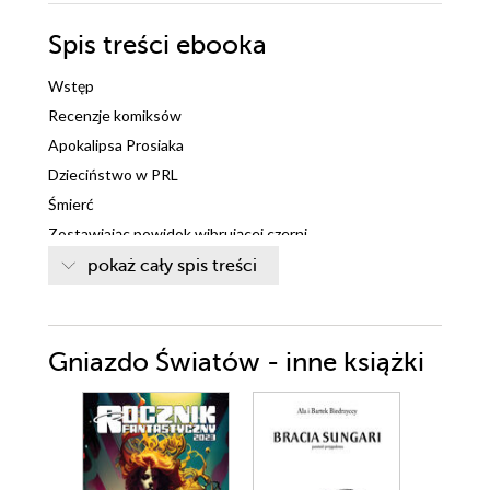
Spis treści
ebooka
Wstęp
Recenzje komiksów
Apokalipsa Prosiaka
Dzieciństwo w PRL
Śmierć
Zostawiając powidok wibrującej czerni
Hardkorporacja #1
pokaż cały spis treści
Duds Hunt
Pirat #1
The Mash-up Trio
Gniazdo Światów - inne książki
Paproszki
Maszin #3
Komiks Forum 2008
Ghost World