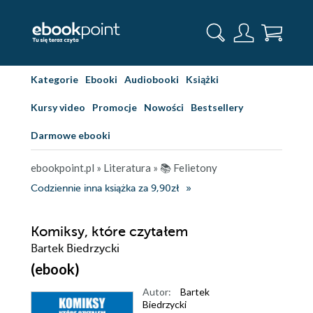
Kategorie
Ebooki
Audiobooki
Książki
Kursy video
Promocje
Nowości
Bestsellery
Darmowe ebooki
ebookpoint.pl
»
Literatura
»
📚 Felietony
Codziennie inna książka za 9,90zł
Komiksy, które czytałem
Bartek Biedrzycki
(ebook)
Autor:
Bartek
Biedrzycki