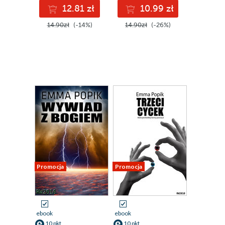
12.81 zł
10.99 zł
14.90zł
(-14%)
14.90zł
(-26%)
Promocja
Promocja
ebook
ebook
10 pkt
10 pkt