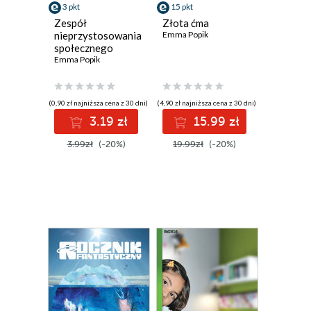
3 pkt
15 pkt
Zespół
Złota ćma
nieprzystosowania
Emma Popik
społecznego
Emma Popik
(0,90 zł najniższa cena z 30 dni)
(4,90 zł najniższa cena z 30 dni)
3.19 zł
15.99 zł
3.99zł
(-20%)
19.99zł
(-20%)