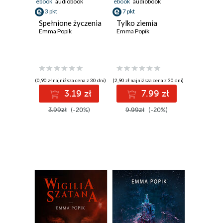
ebook
audiobook
ebook
audiobook
3 pkt
7 pkt
Spełnione życzenia
Tylko ziemia
Emma Popik
Emma Popik
(0,90 zł najniższa cena z 30 dni)
(2,90 zł najniższa cena z 30 dni)
3.19 zł
7.99 zł
3.99zł
(-20%)
9.99zł
(-20%)