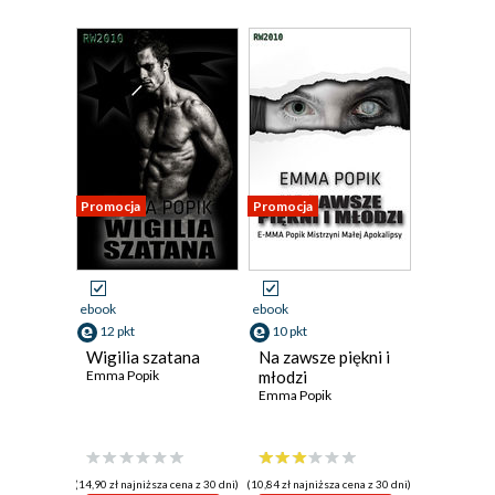
Promocja
Promocja
ebook
ebook
12 pkt
10 pkt
Wigilia szatana
Na zawsze piękni i
Emma Popik
młodzi
Emma Popik
(14,90 zł najniższa cena z 30 dni)
(10,84 zł najniższa cena z 30 dni)