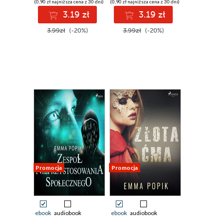
(0,90 zł najniższa cena z 30 dni)
(0,90 zł najniższa cena z 30 dni)
3.19 zł
3.19 zł
3.99zł
(-20%)
3.99zł
(-20%)
Promocja
Promocja
ebook
audiobook
ebook
audiobook