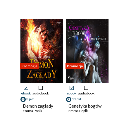
Promocja
Promocja
ebook
audiobook
ebook
audiobook
3 pkt
11 pkt
Demon zagłady
Genetyka bogów
Emma Popik
Emma Popik