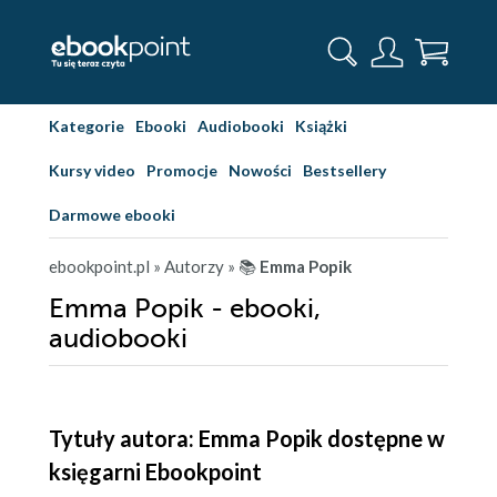
Kategorie
Ebooki
Audiobooki
Książki
Kursy video
Promocje
Nowości
Bestsellery
Darmowe ebooki
ebookpoint.pl
» Autorzy
» 📚
Emma Popik
Emma Popik - ebooki,
audiobooki
Tytuły autora: Emma Popik dostępne w
księgarni Ebookpoint