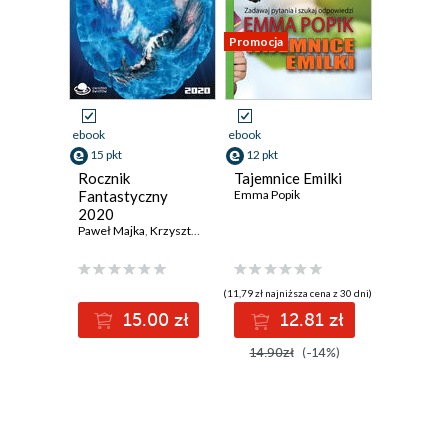
Promocja
ebook
ebook
15 pkt
12 pkt
Rocznik
Tajemnice Emilki
Fantastyczny
Emma Popik
2020
Paweł Majka
,
Krzysztof T. Dąbrowski
,
Dominika Węcławek
,
Bartek Bie
(11,79 zł najniższa cena z 30 dni)
15.00 zł
12.81 zł
14.90zł
(-14%)