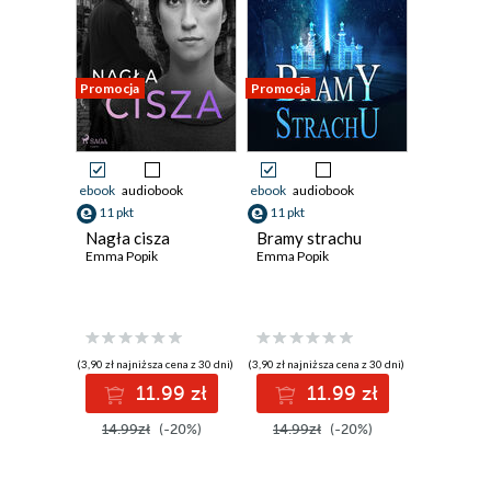
Promocja
Promocja
ebook
audiobook
ebook
audiobook
11 pkt
11 pkt
Nagła cisza
Bramy strachu
Emma Popik
Emma Popik
(3,90 zł najniższa cena z 30 dni)
(3,90 zł najniższa cena z 30 dni)
11.99 zł
11.99 zł
14.99zł
(-20%)
14.99zł
(-20%)