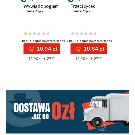
Wywiad z bogiem
Trzeci cycek
Emma Popik
Emma Popik
(10,54 zł najniższa cena z 30 dni)
(10,84 zł najniższa cena z 30 dni)
10.94 zł
10.84 zł
14.90zł
(-27%)
14.90zł
(-27%)