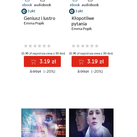
ebook
audiobook
ebook
audiobook
3 pkt
3 pkt
Geniusz i lustro
Kłopotliwe
Emma Popik
pytania
Emma Popik
(0,90 zł najniższa cena z 30 dni)
(0,90 zł najniższa cena z 30 dni)
3.19 zł
3.19 zł
3.99zł
(-20%)
3.99zł
(-20%)