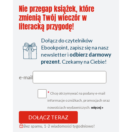
Nie przegap książek, które
zmienią Twój wieczór w
literacką przygodę!
Dołącz do czytelników
Ebookpoint, zapisz się na nasz
newsletter i
odbierz darmowy
prezent
. Czekamy na Ciebie!
e-mail
*
Chcę otrzymywać na podany e-mail
informacje o zniżkach, promocjach oraz
nowościach wydawniczych.
więcej »
DOŁĄCZ TERAZ
Bez spamu, 1-2 wiadomości tygodniowo!