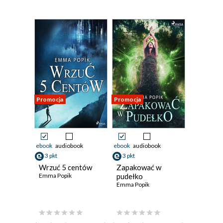
Promocja
Promocja
ebook
audiobook
ebook
audiobook
3 pkt
3 pkt
Wrzuć 5 centów
Zapakować w
Emma Popik
pudełko
Emma Popik