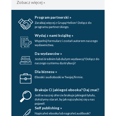
Zobacz więcej »
Program partnerski »
Zarabiaj więcej z Grupą Helion! Dołącz do
programu partnerskiego.
Wydaj z nami książkę »
Wypełnij formularz i zostań autorem naszego
wydawnictwa.
Da wydawców »
Jesteś średnim lub dużym wydawcą? Dołącz do
naszego systemu dystrybucji!
Dla biznesu »
Ebooki i audiobooki w Twojej firmie.
Brakuje Ci jakiegoś ebooka? Daj znać!
Jeśli w naszej ofercie brakuje jakiegoś tytulu,
dołożymy starań, by jak najszybciej się u nas
pojawił.
Self publishing »
Napisałeś ebooka lub nagrałeś audibook?