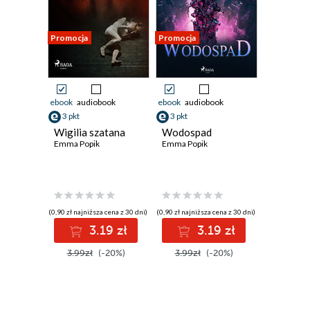
Promocja
Promocja
ebook
audiobook
ebook
audiobook
3 pkt
3 pkt
Wigilia szatana
Wodospad
Emma Popik
Emma Popik
(0,90 zł najniższa cena z 30 dni)
(0,90 zł najniższa cena z 30 dni)
3.19 zł
3.19 zł
3.99zł
(-20%)
3.99zł
(-20%)