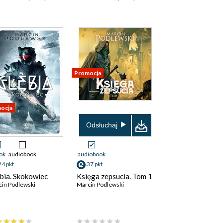
Promocja
ocja
Odsłuchaj
ok
audiobook
audiobook
24 pkt
37 pkt
bia. Skokowiec
Księga zepsucia. Tom 1
in Podlewski
Marcin Podlewski