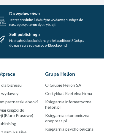
Da wydawców »
Jesteś średnim lub dużym wydawcą? Dołącz do
naszego systemu dystrybucji!
Self publishing »
Napisałeś ebooka lub nagrałeś audibook? Dołącz
do nas i sprzedawaj go w Ebookpoint!
łpraca
Grupa Helion
 dla biznesu
O Grupie Helion SA
a wydawcy
Certyfikat Rzetelna Firma
am partnerski ebooki
Księgarnia informatyczna
helion.pl
aj książki do
ji (Biuro Prasowe)
Księgarnia ekonomiczna
onepress.pl
ublishing
Księgarnia psychologiczna
 z nami książkę