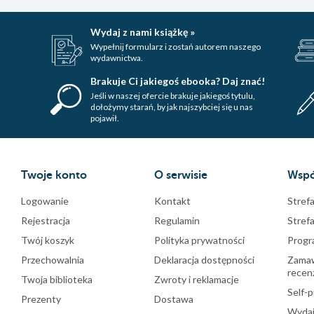
Wydaj z nami książkę »
Wypełnij formularz i zostań autorem naszego
wydawnictwa.
Brakuje Ci jakiegoś ebooka? Daj znać!
Jeśli w naszej ofercie brakuje jakiegoś tytulu,
dołożymy starań, by jak najszybciej się u nas
pojawił.
Twoje konto
O serwisie
Wspó
Logowanie
Kontakt
Strefa
Rejestracja
Regulamin
Stref
Twój koszyk
Polityka prywatności
Progr
Przechowalnia
Deklaracja dostępności
Zamawi
recenz
Twoja biblioteka
Zwroty i reklamacje
Self-p
Prezenty
Dostawa
Wydaj