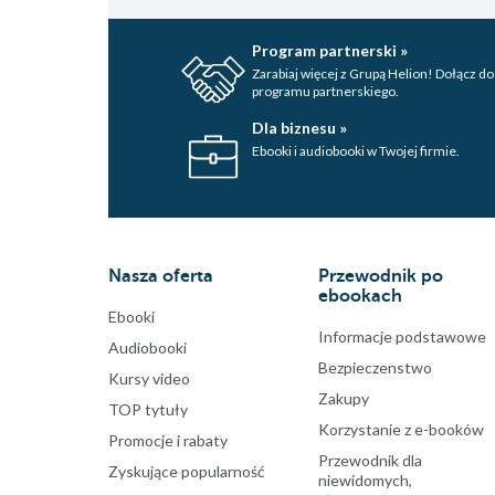
Program partnerski »
Zarabiaj więcej z Grupą Helion! Dołącz do
programu partnerskiego.
Dla biznesu »
Ebooki i audiobooki w Twojej firmie.
Nasza oferta
Przewodnik po
ebookach
Ebooki
Informacje podstawowe
Audiobooki
Bezpieczenstwo
Kursy video
Zakupy
TOP tytuły
Korzystanie z e-booków
Promocje i rabaty
Przewodnik dla
Zyskujące popularność
niewidomych,