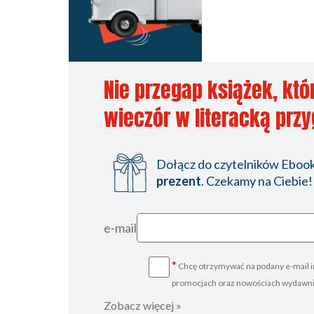
Nie przegap książek, któ
wieczór w literacką prz
Dołącz do czytelników Ebookp
prezent
. Czekamy na Ciebie!
e-mail
*
Chcę otrzymywać na podany e-mail i
promocjach oraz nowościach wydawn
Zobacz więcej »