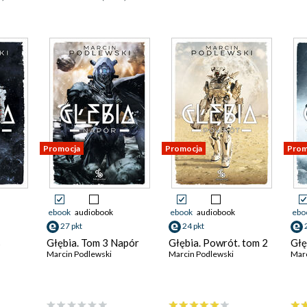
Promocja
Promocja
Prom
ebook
audiobook
ebook
audiobook
ebo
27 pkt
24 pkt
s
Głębia. Tom 3 Napór
Głębia. Powrót. tom 2
Głę
Marcin Podlewski
Marcin Podlewski
Marc