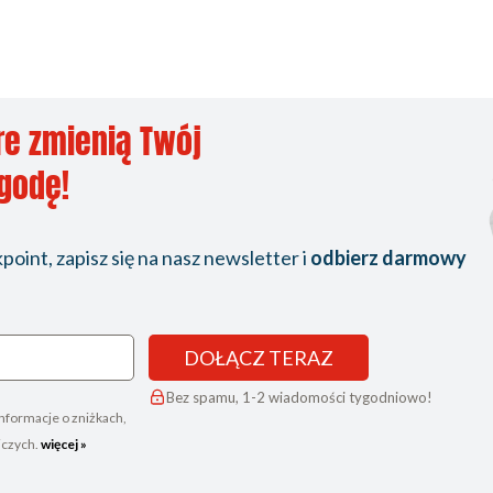
re zmienią Twój
ygodę!
oint, zapisz się na nasz newsletter i
odbierz darmowy
DOŁĄCZ TERAZ
Bez spamu, 1-2 wiadomości tygodniowo!
nformacje o zniżkach,
iczych.
więcej »