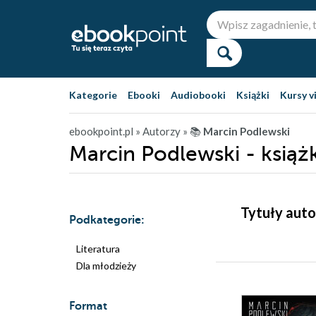
Kategorie
Ebooki
Audiobooki
Książki
Kursy v
ebookpoint.pl
» Autorzy
» 📚
Marcin Podlewski
Marcin Podlewski - książ
Tytuły auto
Podkategorie:
Literatura
Dla młodzieży
Format