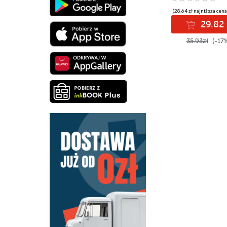
(28,64 zł najniższa cena
29.82 
35.93zł
(-17