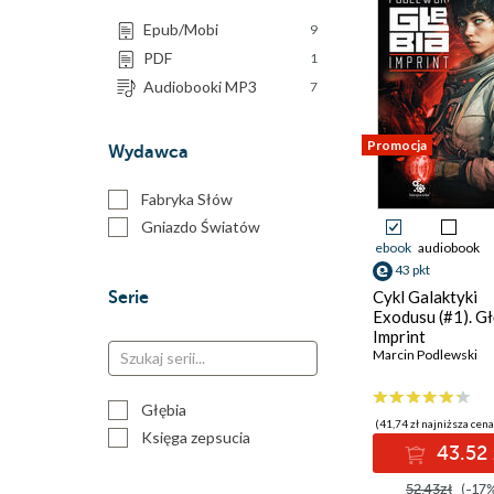
Epub/Mobi
9
PDF
1
Audiobooki MP3
7
Promocja
Wydawca
Fabryka Słów
Gniazdo Światów
ebook
audiobook
43 pkt
Cykl Galaktyki
Serie
Exodusu (#1). Gł
Imprint
Marcin Podlewski
Głębia
(41,74 zł najniższa cena
Księga zepsucia
43.52 
52.43zł
(-17