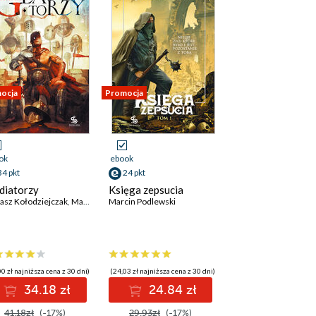
ocja
Promocja
ok
ebook
34 pkt
24 pkt
diatorzy
Księga zepsucia
sz Kołodziejczak
omasz Grodecki
,
Adam Froń
,
Magdalena Kozak
,
Kacper Kotulak
Marcin Podlewski
,
Magdalena Ratajczak
,
Daniel Fiedczak
,
Bartek Biedrzycki
,
Wojciech Szczerbako
,
Eugen
0 zł najniższa cena z 30 dni)
(24,03 zł najniższa cena z 30 dni)
34.18 zł
24.84 zł
41.18zł
(-17%)
29.93zł
(-17%)