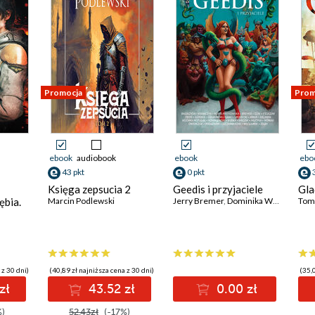
Promocja
Prom
ebook
audiobook
ebook
ebo
43 pkt
0 pkt
Księga zepsucia 2
Geedis i przyjaciele
Gla
ębia.
Marcin Podlewski
Jerry Bremer
,
Dominika Węcławek
Toma
,
T
 z 30 dni)
(40,89 zł najniższa cena z 30 dni)
(35,0
zł
43.52 zł
0.00 zł
%)
52.43zł
(-17%)