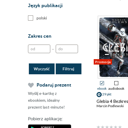
Język publikacji
polski
Zakres cen
–
Promocja
Wyczyść
Podaruj prezent
ebook
audiobook
Wyślij e-kartkę z
29 pkt
ebookiem, idealny
Glebia 4 Bezkre
Marcin Podlewski
prezent last-minute!
Pobierz aplikację: