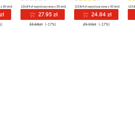
 z 30 dni)
(26,84 zł najniższa cena z 30 dni)
(23,84 zł najniższa cena z 30 dni)
(23,8
zł
27.95 zł
24.84 zł
%)
33.68zł
(-17%)
29.93zł
(-17%)