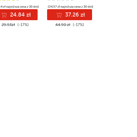
4 zł najniższa cena z 30 dni)
(34,57 zł najniższa cena z 30 dni)
24.84 zł
37.26 zł
29.93zł
(-17%)
44.90 zł
(-17%)