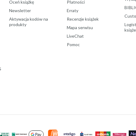
Oceń książkę
Płatności
BIBLI
Newsletter
Erraty
Custo
Aktywacja kodów na
Recenzje książek
produkty
Logist
Mapa serwisu
książ
LiveChat
Pomoc
S