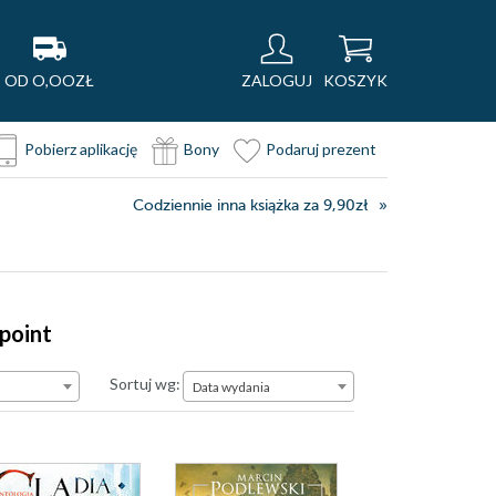
OD O,OOZŁ
ZALOGUJ
KOSZYK
Pobierz aplikację
Bony
Podaruj prezent
Codziennie inna książka za 9,90zł
point
Data wydania
Sortuj wg:
Data wydania