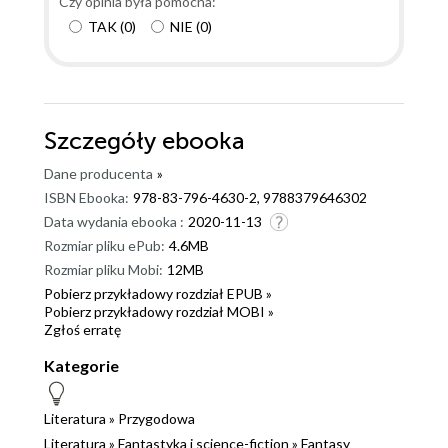
Czy opinia była pomocna:
TAK
(
0
)
NIE
(
0
)
Szczegóły
ebooka
Dane producenta
»
ISBN Ebooka:
978-83-796-4630-2, 9788379646302
Data wydania ebooka :
2020-11-13
Rozmiar pliku ePub:
4.6MB
Rozmiar pliku Mobi:
12MB
Pobierz przykładowy rozdział EPUB »
Pobierz przykładowy rozdział MOBI »
Zgłoś erratę
Kategorie
Literatura
»
Przygodowa
Literatura
»
Fantastyka i science-fiction
»
Fantasy