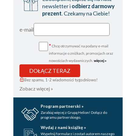
newsletter i
odbierz darmowy
prezent
. Czekamy na Ciebie!
e-mail
*
Chcę otrzymywać na podany e-mail
informacje o zniżkach, promocjach oraz
nowościach wydawniczych.
więcej »
DOŁĄCZ TERAZ
Bez spamu, 1-2 wiadomości tygodniowo!
Zobacz więcej »
Program partnerski »
Zarabiaj więcej z Grupą Helion! Dołącz do
programu partnerskiego.
Wydaj z nami książkę »
Wypełnij formularz i zostań autorem naszego