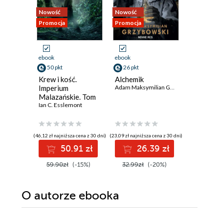
Nowość
Nowość
Bestseller
Promocja
Promocja
Nowość
Promocja
ebook
ebook
ebook
50 pkt
26 pkt
30 pkt
Krew i kość.
Alchemik
Sądny dz
Imperium
Adam Maksymilian Grzybowski
Dungeon
Malazańskie. Tom
Carl. To
5
Ian C. Esslemont
Matthew 
(46,12 zł najniższa cena z 30 dni)
(23,09 zł najniższa cena z 30 dni)
(30,79 zł najni
50.91 zł
26.39 zł
3
59.90zł
(-15%)
32.99zł
(-20%)
39.99z
O autorze
ebooka