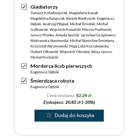
Gladiatorzy
Tomasz Kołodziejczak
,
Magdalena Kozak
,
Magdalena Ratajczak
,
Bartek Biedrzycki
,
Eugeniusz
Dębski
,
Andrzej Pilipiuk
,
Michał Śmielak
,
Michał
Gołkowski
,
Wojciech Kowalski
,
Marcin Podlewski
,
Janusz Płonka
,
Arkady Saulski
,
Jarosław Grzędowicz
,
Aleksandra Staniewska
,
Michał Stanisław Śmietana
,
Krzysztof Abramowski
,
Maja Lidia Kossakowska
,
Hubert Olkowski
,
Wojciech Okrutny
,
Alicja Janusz
,
Michał Puchalski
Morderca liczb pierwszych
Eugeniusz Dębski
Śmierdząca robota
Eugeniusz Dębski
Cena zestawu:
82.24 zł
Zyskujesz: 20.83 zł (-20%)
Dodaj do koszyka