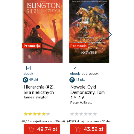
Promocja
Promocja
Promocja
ebook
ebook
audiobook
ebook
aud
49 pkt
43 pkt
31 pkt
Hierarchia (#2).
Nowele. Cykl
Trylogia
Siła nielicznych
Demoniczny. Tom
Ciemnośc
James Islington
1.5-1.6
Piętno 
Peter V. Brett
Andrzej P
(48,65 zł najniższa cena z 30 dni)
(42,89 zł najniższa cena z 30 dni)
(29,94 zł najni
49.74 zł
43.52 zł
3