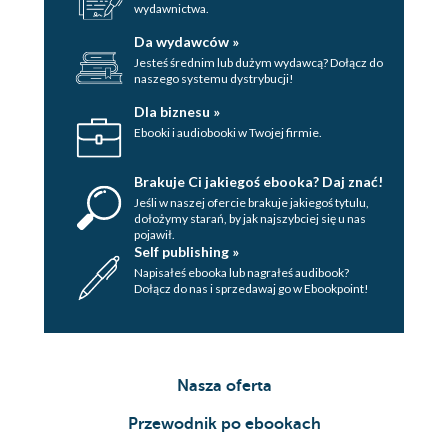
wydawnictwa.
Da wydawców »
Jesteś średnim lub dużym wydawcą? Dołącz do
naszego systemu dystrybucji!
Dla biznesu »
Ebooki i audiobooki w Twojej firmie.
Brakuje Ci jakiegoś ebooka? Daj znać!
Jeśli w naszej ofercie brakuje jakiegoś tytulu,
dołożymy starań, by jak najszybciej się u nas
pojawił.
Self publishing »
Napisałeś ebooka lub nagrałeś audibook?
Dołącz do nas i sprzedawaj go w Ebookpoint!
Nasza oferta
Przewodnik po ebookach