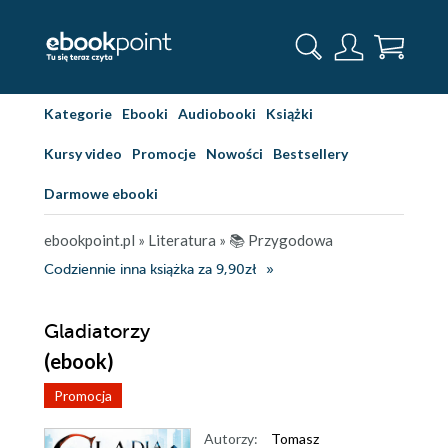
Kategorie
Ebooki
Audiobooki
Książki
Kursy video
Promocje
Nowości
Bestsellery
Darmowe ebooki
ebookpoint.pl
»
Literatura
»
📚 Przygodowa
Codziennie inna książka za 9,90zł
Gladiatorzy
(ebook)
Promocja
Autorzy:
Tomasz