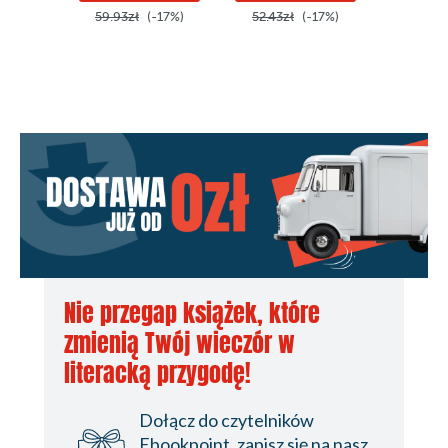
59.93zł
(-17%)
52.43zł
(-17%)
37.43z
Nie przegap książek, które
zmienią Twój wieczór w
literacką przygodę!
Dołącz do czytelników
Ebookpoint, zapisz się na nasz