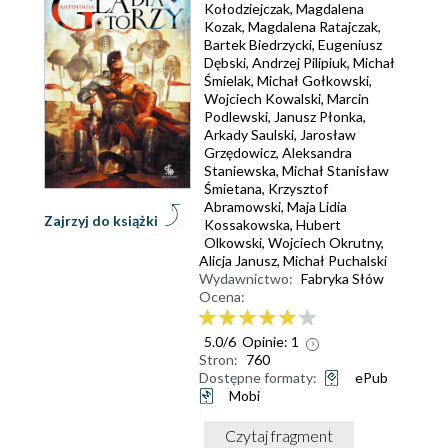
Kołodziejczak
,
Magdalena
Kozak
,
Magdalena Ratajczak
,
Bartek Biedrzycki
,
Eugeniusz
Dębski
,
Andrzej Pilipiuk
,
Michał
Śmielak
,
Michał Gołkowski
,
Wojciech Kowalski
,
Marcin
Podlewski
,
Janusz Płonka
,
Arkady Saulski
,
Jarosław
Grzędowicz
,
Aleksandra
Staniewska
,
Michał Stanisław
Śmietana
,
Krzysztof
Abramowski
,
Maja Lidia
Zajrzyj do książki
Kossakowska
,
Hubert
Olkowski
,
Wojciech Okrutny
,
Alicja Janusz
,
Michał Puchalski
Wydawnictwo:
Fabryka Słów
Ocena:
5.0
/
6
Opinie:
1
Stron:
760
Dostępne formaty:
ePub
Mobi
Czytaj fragment