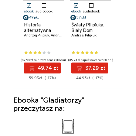
ebook
audiobook
ebook
audiobook
ebook
aud
49 pkt
37 pkt
34 pkt
Historia
Światy Pilipiuka.
Komorni
alternatywna
Biały Dom
dłużnikó
Andrzej Pilipiuk
,
Andrzej Dolniak
Andrzej Pilipiuk
Komorni
Dłużnikó
Michał Go
(47,94 zł najniższa cena z 30 dni)
(35,94 zł najniższa cena z 30 dni)
(31,94 zł najni
49.74 zł
37.29 zł
3
59.93zł
(-17%)
44.93zł
(-17%)
41.18z
Ebooka
"Gladiatorzy"
przeczytasz na: