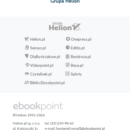
Grupa Helion
Helion.pl
Onepress.pl
Sensus.pl
Editio.pl
DlaBystrzakow.pl
Bezdroza.pl
Videopoint.pl
Beya.pl
Czytalisek.pl
Sploty
Biblio.Ebookpoint.pl
© Helion 1991-2026
Helion.pl sp. z o.o.
tel. (32) 230-98-63
ul. Kościuszki 1c
e-mail:
[wyświetl email]@ebookpoint.pl