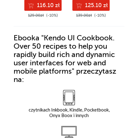
ready data
algorithmic
116.10 zł
125.10 zł
11
platforms - Second
trading strategies
Edition
with Python -
129.00zł
(-10%)
139.00zł
(-10%)
129.00z
Second Edition
Ebooka
"Kendo UI Cookbook.
Over 50 recipes to help you
rapidly build rich and dynamic
user interfaces for web and
mobile platforms"
przeczytasz
na:
czytnikach Inkbook, Kindle, Pocketbook,
Onyx Boox i innych