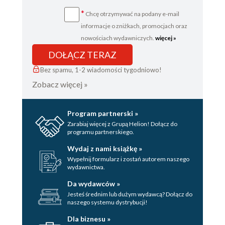
*
Chcę otrzymywać na podany e-mail
informacje o zniżkach, promocjach oraz
nowościach wydawniczych.
więcej »
DOŁĄCZ TERAZ
Bez spamu, 1-2 wiadomości tygodniowo!
Zobacz więcej »
Program partnerski »
Zarabiaj więcej z Grupą Helion! Dołącz do
programu partnerskiego.
Wydaj z nami książkę »
Wypełnij formularz i zostań autorem naszego
wydawnictwa.
Da wydawców »
Jesteś średnim lub dużym wydawcą? Dołącz do
naszego systemu dystrybucji!
Dla biznesu »