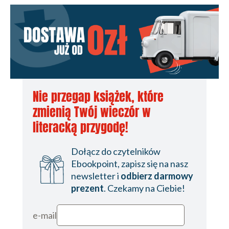
Nie przegap książek, które
zmienią Twój wieczór w
literacką przygodę!
Dołącz do czytelników
Ebookpoint, zapisz się na nasz
newsletter i
odbierz darmowy
prezent
. Czekamy na Ciebie!
e-mail