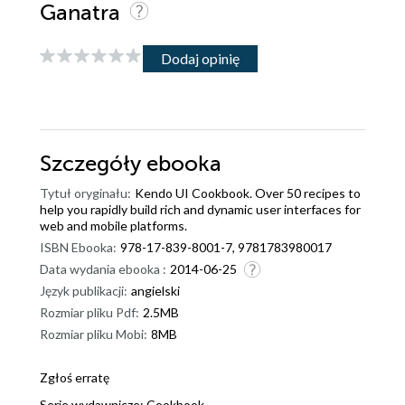
Ganatra
Dodaj opinię
Szczegóły
ebooka
Tytuł oryginału:
Kendo UI Cookbook. Over 50 recipes to
help you rapidly build rich and dynamic user interfaces for
web and mobile platforms.
ISBN Ebooka:
978-17-839-8001-7, 9781783980017
Data wydania ebooka :
2014-06-25
Język publikacji:
angielski
Rozmiar pliku Pdf:
2.5MB
Rozmiar pliku Mobi:
8MB
Zgłoś erratę
Serie wydawnicze:
Cookbook