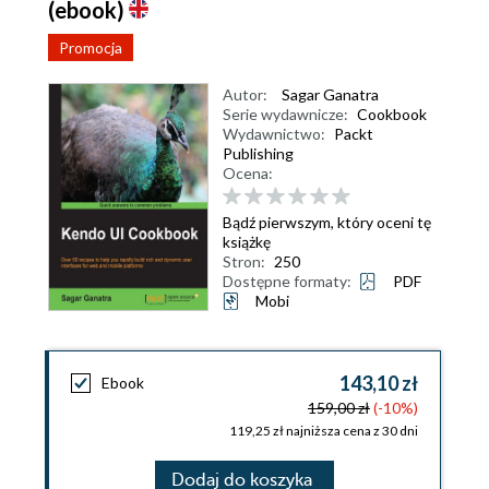
(ebook)
Promocja
Autor:
Sagar Ganatra
Serie wydawnicze:
Cookbook
Wydawnictwo:
Packt
Publishing
Ocena:
Bądź pierwszym, który oceni tę
książkę
Stron:
250
Dostępne formaty:
PDF
Mobi
143,10 zł
Ebook
159,00 zł
(-10%)
119,25 zł najniższa cena z 30 dni
Dodaj do koszyka