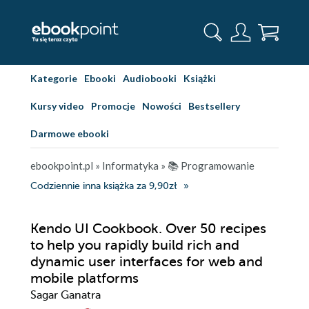
Kategorie
Ebooki
Audiobooki
Książki
Kursy video
Promocje
Nowości
Bestsellery
Darmowe ebooki
ebookpoint.pl
»
Informatyka
»
📚 Programowanie
Codziennie inna książka za 9,90zł
Kendo UI Cookbook. Over 50 recipes
to help you rapidly build rich and
dynamic user interfaces for web and
mobile platforms
Sagar Ganatra