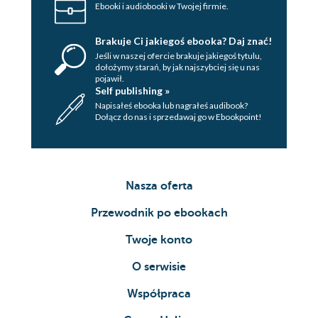
Ebooki i audiobooki w Twojej firmie.
Brakuje Ci jakiegoś ebooka? Daj znać!
Jeśli w naszej ofercie brakuje jakiegoś tytulu,
dołożymy starań, by jak najszybciej się u nas
pojawił.
Self publishing »
Napisałeś ebooka lub nagrałeś audibook?
Dołącz do nas i sprzedawaj go w Ebookpoint!
Nasza oferta
Przewodnik po ebookach
Twoje konto
O serwisie
Współpraca