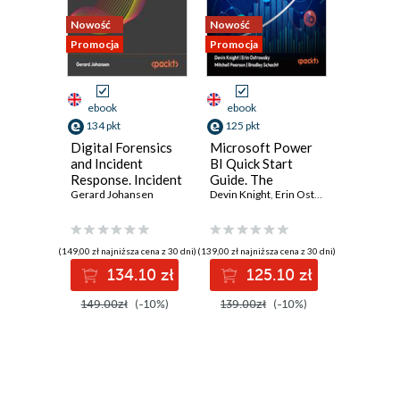
Nowość
Nowość
Nowość
Promocja
Promocja
Promocja
ebook
ebook
ebook
134 pkt
125 pkt
116 pkt
Digital Forensics
Microsoft Power
Practica
and Incident
BI Quick Start
Intellig
Response. Incident
Guide. The
Data-Dr
Response tools
Gerard Johansen
Ultimate
Devin Knight
,
Erin Ostrowsky
,
Threat H
Mitchell 
and techniques for
Beginner's Guide
Elevate 
effective cyber
to Power BI, Data
cybersec
threat response -
Storytelling, AI
efforts,
(149,00 zł najniższa cena z 30 dni)
(139,00 zł najniższa cena z 30 dni)
(96,75 zł najni
Fourth Edition
Tools, and
detectio
134.10 zł
125.10 zł
11
Microsoft Fabric -
defend w
Fourth Edition
ATT&CK
149.00zł
(-10%)
139.00zł
(-10%)
129.00z
tools - 
Edition