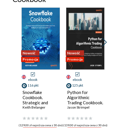
Nowość
Nowość
Nowość
Promocja
Promocja
Promocja
ebook
ebook
ebook
116 pkt
125 pkt
116 pkt
Snowflake
Python for
Unreal E
Cookbook.
Algorithmic
VFX Coo
Strategic and
Trading Cookbook.
Product
practical recipes
Keith Belanger
Recipes for
Jason Strimpel
Niagara 
Hussin Kh
for building
designing,
for cine
governed,
building, and
destruct
intelligent, AI-
deploying
cloth
(129,00 zł najniższa cena z 30 dni)
(139,00 zł najniższa cena z 30 dni)
(92,88 zł najni