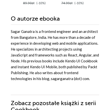
89.90zł
(-10%)
74.99zł
(-10%)
139.00z
cloud ca
O autorze
ebooka
Sagar Ganatra is a frontend engineer and an architect
from Bangalore, India. He has more than a decade of
experience in developing web and mobile applications.
He specializes in architecting projects using
JavaScript and frameworks such as React, Angular, and
Node. His previous books include Kendo UI Cookbook
and Instant Kendo UI Mobile, both published by Packt
Publishing. He also writes about frontend
technologies in his blog, sagarganatra (dot) com.
Zobacz pozostałe książki z serii
Cookbook