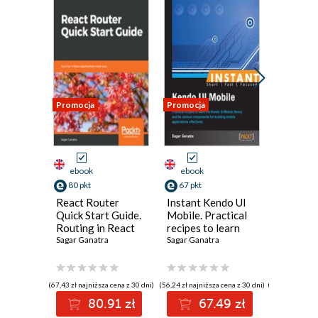
Promocja
Promocja
Nowość
Promocja
ebook
ebook
ebook
80 pkt
67 pkt
125 pkt
React Router
Instant Kendo UI
Designi
Quick Start Guide.
Mobile. Practical
Impleme
Routing in React
recipes to learn
Microso
applications made
Sagar Ganatra
the Kendo UI
Sagar Ganatra
Solutio
Werner Ra
easy
Mobile library and
Certific
its various
Guide. G
components for
DevOps 
(67,43 zł najniższa cena z 30 dni)
(56,24 zł najniższa cena z 30 dni)
(139,00 zł najni
building mobile
pass th
80.91 zł
67.49 zł
12
applications
with con
effectively
and boo