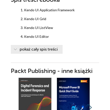
1. Kendo UI Application Framework
2. Kendo UI Grid
3. Kendo UI ListView
4. Kendo UI Editor
5. Kendo UI Panel Bar
pokaż cały spis treści
6. Kendo UI File uploader
7. Kendo UI Modal Window
Packt Publishing - inne książki
8. Kendo UI Mobile Framework
9. Kendo UI Mobile widgets
10. Kendo UI DataViz Charting
11. Kendo UI DataViz Advance Charting