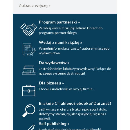
Operacje
Zobacz więcej »
Dobroczynne i dobrze dokarmiane bakterie
Techniki relaksacyjne
Program partnerski »
Stań się ekspertem we własnej sprawie
Zarabiaj więcej z Grupą Helion! Dołącz do
programu partnerskiego.
Przejmij ster
Dobra relacja lekarz-pacjent
Wydaj z nami książkę »
Wypełnij formularz i zostań autorem naszego
Unikaj trudności w szpitalu
wydawnictwa.
Wiedza medyczna
Da wydawców »
Wyniki badań laboratoryjnych
Jesteś średnim lub dużym wydawcą? Dołącz do
Gdy wyniki kłamią
naszego systemu dystrybucji!
Kupa prawdy – naucz się mówić o stolcu
Dla biznesu »
Terminologia stolca: ubieranie niewypowiedzianego w
Ebooki i audiobooki w Twojej firmie.
słowa
Pobieranie próbek stolca
Brakuje Ci jakiegoś ebooka? Daj znać!
Nagłe i napadowe parcie na stolec
Jeśli w naszej ofercie brakuje jakiegoś tytulu,
dołożymy starań, by jak najszybciej się u nas
Wzdęcia
pojawił.
Self publishing »
Skutki uboczne
Napisałeś ebooka lub nagrałeś audibook?