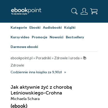
Kategorie
Ebooki
Audiobooki
Książki
Kursy video
Promocje
Nowości
Bestsellery
Darmowe ebooki
ebookpoint.pl
»
Poradniki
»
Zdrowie i uroda
»
📚
Zdrowie
Codziennie inna książka za 9,90zł
Jak aktywnie żyć z chorobą
Leśniowskiego-Crohna
Michaela Schara
(ebook)