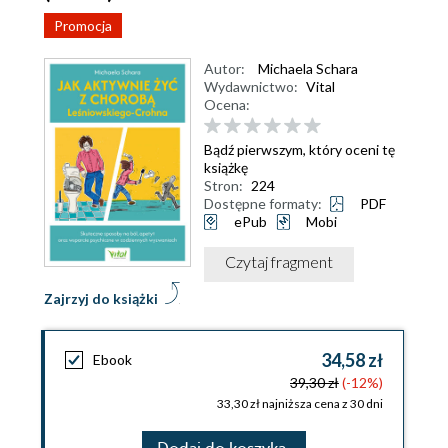
Promocja
Autor:
Michaela Schara
Wydawnictwo:
Vital
Ocena:
Bądź pierwszym, który oceni tę
książkę
Stron:
224
Dostępne formaty:
PDF
ePub
Mobi
Czytaj fragment
Zajrzyj do książki
34,58 zł
Ebook
39,30 zł
(-12%)
33,30 zł najniższa cena z 30 dni