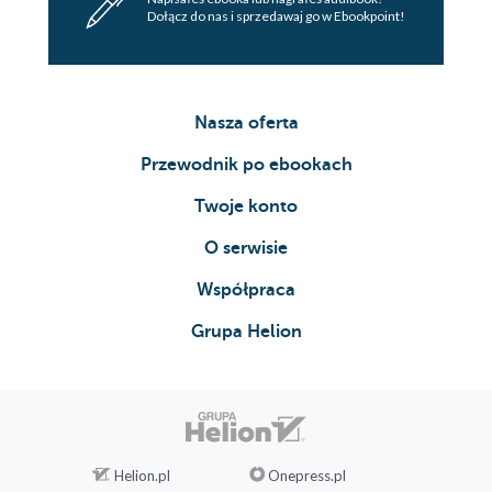
Strach przed ulotką
Dołącz do nas i sprzedawaj go w Ebookpoint!
Działania niepożądane wpływające na warunki życia
Skóra i włosy
Zmęczenie i mgła mózgowa
Nasza oferta
Cierpienie i ból życia
Migreny i napięciowe bóle głowy
Przewodnik po ebookach
Dolegliwości bieguna południowego: przetoki, szczeliny i
Twoje konto
ból pośladków
Uciążliwa biurokracja
O serwisie
Choroba kosztuje
Współpraca
Dochodzenie roszczeń
Profilaktyka i opieka
Grupa Helion
Legitymacja osoby o znacznym stopniu
niepełnosprawności
Zaświadczenie o niepełnosprawności
Środowisko społeczne
Krewni i przyjaciele
Helion.pl
Onepress.pl