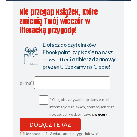
Droga do diagnozy
Nie przegap książek, które
Wywiad lekarski – rozmowa na temat
zmienią Twój wieczór w
Badanie fizykalne
literacką przygodę!
Badanie laboratoryjne
Metody badania
Dołącz do czytelników
USG
Ebookpoint, zapisz się na nasz
Kolonoskopia
newsletter i
odbierz darmowy
RTG, tomografia komputerowa i rezonans magnetyczny
prezent
. Czekamy na Ciebie!
Enterokliza MR
Środki kontrastowe
e-mail
Terapie choroby Leśniowskiego-Crohna
Terapie doraźne i krótkotrwałe
*
Chcę otrzymywać na podany e-mail
Osłona żołądka
informacje o zniżkach, promocjach oraz
nowościach wydawniczych.
więcej »
Składniki odżywcze
Leki przeciwbólowe
DOŁĄCZ TERAZ
Długotrwałe i stałe przyjmowanie leków
Bez spamu, 1-2 wiadomości tygodniowo!