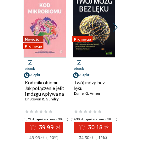
Nowość
Promocja
Promocja
Promocja
ebook
ebook
ebook
39 pkt
30 pkt
34 pkt
Kod mikrobiomu.
Twój mózg bez
Trening
Jak połączenie jelit
lęku
myśleni
i mózgu wpływa na
Daniel G. Amen
Manuel O
emocje, wagę i
Dr Steven R. Gundry
odporność
(33,79 zł najniższa cena z 30 dni)
(34,30 zł najniższa cena z 30 dni)
(39,30 zł najni
39.99 zł
30.18 zł
3
49.99zł
(-20%)
34.30zł
(-12%)
39.30z