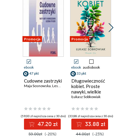
Promocja
Promocja
Promocja
ebook
ebook
audiobook
ebook
aud
47 pkt
33 pkt
40 pkt
Cudowne zastrzyki
Długowieczność
Lżej. Jak
Maja Sosnowska
,
Leszek Czupryniak
kobiet. Proste
skuteczn
nawyki, wielkie
korzysta
efekty
Łukasz Sobkowiak
GLP-1 o
zmienić 
lepsze
(59,00 zł najniższa cena z 30 dni)
(33,88 zł najniższa cena z 30 dni)
(33,74 zł najni
47.20 zł
33.88 zł
4
59.00zł
(-20%)
44.00zł
(-23%)
44.99z