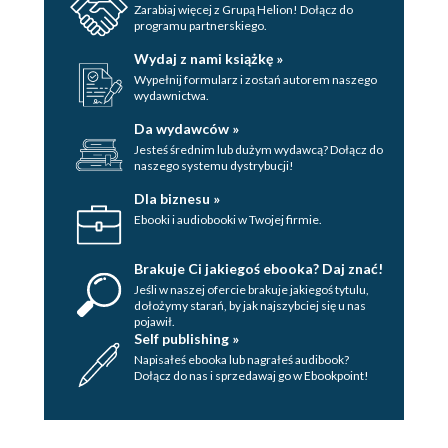
Zarabiaj więcej z Grupą Helion! Dołącz do
programu partnerskiego.
Wydaj z nami książkę »
Wypełnij formularz i zostań autorem naszego
wydawnictwa.
Da wydawców »
Jesteś średnim lub dużym wydawcą? Dołącz do
naszego systemu dystrybucji!
Dla biznesu »
Ebooki i audiobooki w Twojej firmie.
Brakuje Ci jakiegoś ebooka? Daj znać!
Jeśli w naszej ofercie brakuje jakiegoś tytulu,
dołożymy starań, by jak najszybciej się u nas
pojawił.
Self publishing »
Napisałeś ebooka lub nagrałeś audibook?
Dołącz do nas i sprzedawaj go w Ebookpoint!