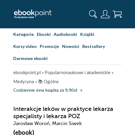
Kategorie
Ebooki
Audiobooki
Książki
Kursy video
Promocje
Nowości
Bestsellery
Darmowe ebooki
ebookpoint.pl
»
Popularnonaukowe i akademickie
»
Medycyna
»
📚 Ogólne
Codziennie inna książka za 9,90zł
Interakcje leków w praktyce lekarza
specjalisty i lekarza POZ
Jarosław Woroń, Marcin Siwek
(ebook)