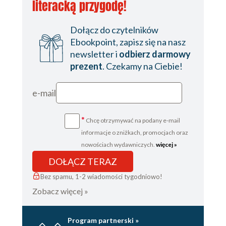
literacką przygodę!
ROZDZIAŁ 11. Interakcje leków a sprawność
psychofizyczna prowadzących pojazdy mechaniczne
-
Jarosław Woroń, Krzysztof Dymura, Radosław Tymiński,
Dołącz do czytelników
Jarosław Gupało
185 ROZDZIAŁ 12. Interakcje leków a
odpowiedzialność prawna lekarza
- Radosław Tymiński
195
Ebookpoint, zapisz się na nasz
Skorowidz
newsletter i
odbierz darmowy
prezent
. Czekamy na Ciebie!
e-mail
*
Chcę otrzymywać na podany e-mail
informacje o zniżkach, promocjach oraz
nowościach wydawniczych.
więcej »
DOŁĄCZ TERAZ
Bez spamu, 1-2 wiadomości tygodniowo!
Zobacz więcej »
Program partnerski »