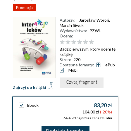
Promocja
Autorzy:
Jarosław Woroń
,
Marcin Siwek
Wydawnictwo:
PZWL
Ocena:
Bądź pierwszym, który oceni tę
książkę
Stron:
220
Dostępne formaty:
ePub
Mobi
Czytaj fragment
Zajrzyj do książki
83,20 zł
Ebook
104,00 zł
(-20%)
64,48 zł najniższa cena z 30 dni