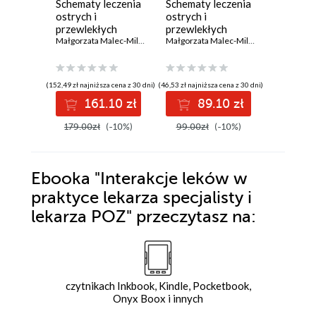
Schematy leczenia
Schematy leczenia
Nowe le
ostrych i
ostrych i
przeciw
przewlekłych
przewlekłych
Marcin Si
zespołów
Małgorzata Malec-Milewska
,
Jerzy Wordliczek
zespołów
,
Jarosław Woroń
Małgorzata Malec-Milewska
,
Jerzy Wor
bólowych. Tom 1-2
bólowych. Tom 2.
Ból przewlekły
(152,49 zł najniższa cena z 30 dni)
(46,53 zł najniższa cena z 30 dni)
(46,53 zł najni
161.10 zł
89.10 zł
8
179.00zł
(-10%)
99.00zł
(-10%)
99.00z
Ebooka
"Interakcje leków w
praktyce lekarza specjalisty i
lekarza POZ"
przeczytasz na:
czytnikach Inkbook, Kindle, Pocketbook,
Onyx Boox i innych