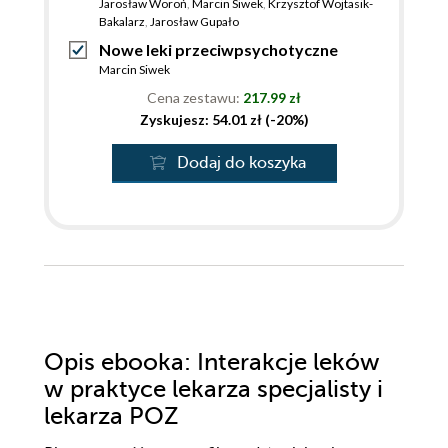
Jarosław Woroń
,
Marcin Siwek
,
Krzysztof Wojtasik-
Bakalarz
,
Jarosław Gupało
Nowe leki przeciwpsychotyczne
Marcin Siwek
Cena zestawu:
217.99 zł
Zyskujesz: 54.01 zł (-20%)
Dodaj do koszyka
Opis
ebooka
: Interakcje leków
w praktyce lekarza specjalisty i
lekarza POZ