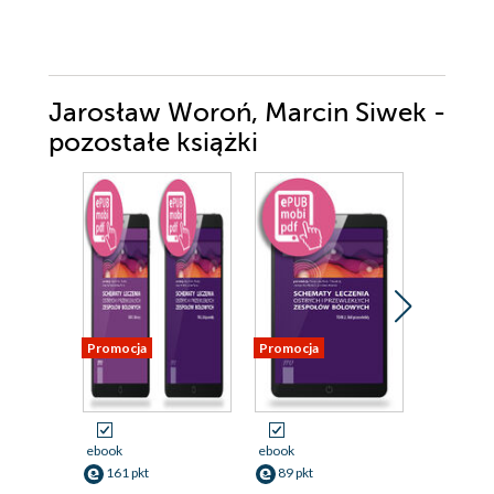
Jarosław Woroń, Marcin Siwek -
pozostałe książki
Promocja
Promocja
Promocja
ebook
ebook
ebook
161 pkt
89 pkt
89 pkt