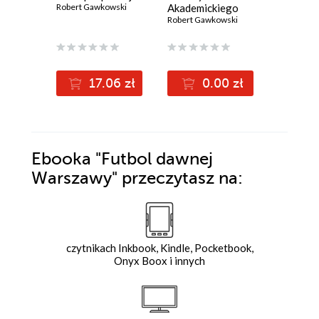
Robert Gawkowski
Akademickiego
sportow
Związku
Robert Gawkowski
Warszawy
Robert Ga
Sportowego nr
najbliżs
1(11)/2022
w latac
(12,86 zł najni
17.06 zł
0.00 zł
1
16.70z
Ebooka
"Futbol dawnej
Warszawy"
przeczytasz na:
czytnikach Inkbook, Kindle, Pocketbook,
Onyx Boox i innych