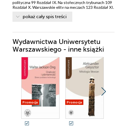
polityczna 99 Rozdział IX. Na stołecznych trybunach 109
Rozdział X. Warszawskie elity na meczach 123 Rozdział XI.
Futbol ,,Nur fu¨r Deutsche" 129 Rozdział XII. Zakazany
pokaż cały spis treści
futbol (1939-1945) 139 Rozdział XIII. Odbudowa i
nadzieje (1945-1949) 151 Rozdział XIV. Stalinowska
reforma (1950) 165 Zakończenie 179 Bibliografia
ważniejszych pozycji 181 Indeks osób
Wydawnictwa Uniwersytetu
Warszawskiego - inne książki
Promocja
Promocja
Promocja