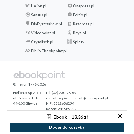
Helion.pl
Onepress.pl
Sensus.pl
Editio.pl
DlaBystrzakow.pl
Bezdroza.pl
Videopoint.pl
Beya.pl
Czytalisek.pl
Sploty
Biblio.Ebookpoint.pl
© Helion 1991-2026
Helion.pl sp. z o.o.
tel. (32) 230-98-63
ul. Kościuszki 1c
e-mail:
[wyświetl email]@ebookpoint.pl
44-100 Gliwice
NIP: 6312636254
Regon: 241989027
Ebook
13,36 zł
Designed with ♥ by
Tonik.pl
Dodaj do koszyka
Pełna wersja strony »