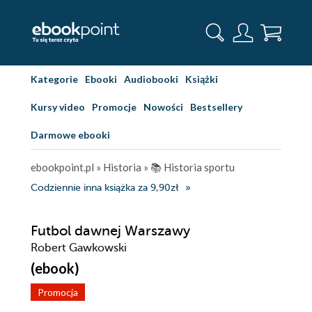
Kategorie
Ebooki
Audiobooki
Książki
Kursy video
Promocje
Nowości
Bestsellery
Darmowe ebooki
ebookpoint.pl
»
Historia
»
📚 Historia sportu
Codziennie inna książka za 9,90zł
Futbol dawnej Warszawy
Robert Gawkowski
(ebook)
Promocja