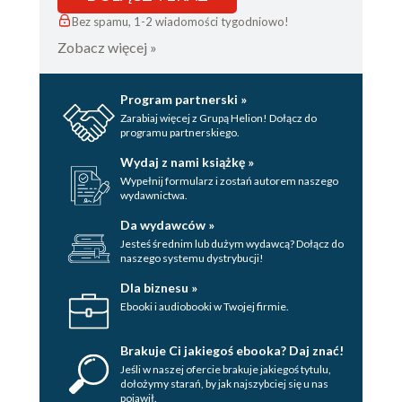
Bez spamu, 1-2 wiadomości tygodniowo!
Zobacz więcej »
Program partnerski »
Zarabiaj więcej z Grupą Helion! Dołącz do
programu partnerskiego.
Wydaj z nami książkę »
Wypełnij formularz i zostań autorem naszego
wydawnictwa.
Da wydawców »
Jesteś średnim lub dużym wydawcą? Dołącz do
naszego systemu dystrybucji!
Dla biznesu »
Ebooki i audiobooki w Twojej firmie.
Brakuje Ci jakiegoś ebooka? Daj znać!
Jeśli w naszej ofercie brakuje jakiegoś tytulu,
dołożymy starań, by jak najszybciej się u nas
pojawił.