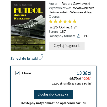
Autor:
Robert Gawkowski
Wydawnictwo:
Wydawnictwa
Uniwersytetu Warszawskiego
Ocena:
6.0
/
6
Opinie:
1
Stron:
187
Dostępny format:
PDF
Czytaj fragment
Zajrzyj do książki
13,36 zł
Ebook
16,70 zł
(-20%)
12,90 zł najniższa cena z 30 dni
Dodaj do koszyka
Dostępny natychmiast po opłaceniu zakupu