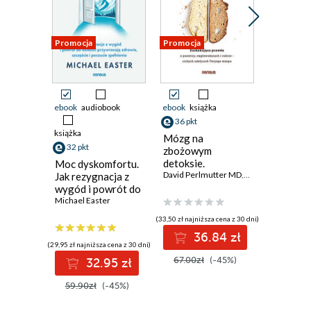
Promocja
Promocja
Promocja
ebook
audiobook
ebook
książka
ebook
aud
36 pkt
49 pkt
książka
Mózg na
Nic mnie
32 pkt
zbożowym
złamie. 
detoksie.
nad swo
Moc dyskomfortu.
Zaskakująca
David Perlmutter MD
,
Kristin Loberg
umysłem 
David Gog
Jak rezygnacja z
prawda o pszenicy,
przeciwn
wygód i powrót do
węglowodanach i
dzikości
Michael Easter
cukrze - cichych
przywracają
(33,50 zł najniższa cena z 30 dni)
(49,97 zł najni
zabójcach
zdrowie, szczęście
36.84 zł
4
Twojego mózgu
i poczucie
(29,95 zł najniższa cena z 30 dni)
spełnienia
67.00zł
(-45%)
64.90z
32.95 zł
59.90zł
(-45%)