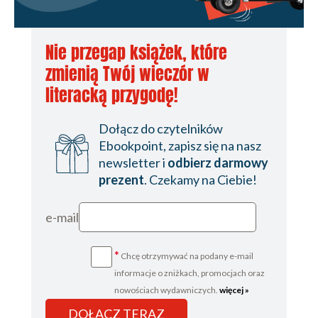
Nie przegap książek, które
zmienią Twój wieczór w
literacką przygodę!
Dołącz do czytelników
Ebookpoint, zapisz się na nasz
newsletter i
odbierz darmowy
prezent
. Czekamy na Ciebie!
e-mail
*
Chcę otrzymywać na podany e-mail
informacje o zniżkach, promocjach oraz
nowościach wydawniczych.
więcej »
DOŁĄCZ TERAZ