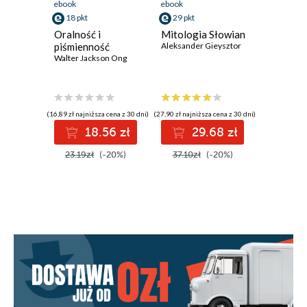
ebook
ebook
ebook
18 pkt
29 pkt
13 pkt
Oralność i
Mitologia Słowian
Konfucju
piśmienność
Aleksander Gieysztor
Analekt
Walter Jackson Ong
Konfucjus
(16,89 zł najniższa cena z 30 dni)
(27,90 zł najniższa cena z 30 dni)
(12,86 zł najni
18.56 zł
29.68 zł
1
23.19zł
(-20%)
37.10zł
(-20%)
16.70z