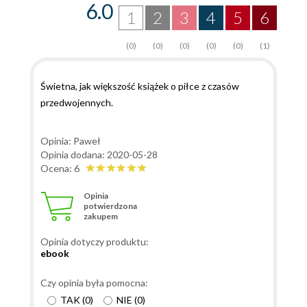
6.0
1
2
3
4
5
6
(0)
(0)
(0)
(0)
(0)
(1)
Świetna, jak większość książek o piłce z czasów
przedwojennych.
Opinia: Paweł
Opinia dodana: 2020-05-28
Ocena: 6
Opinia
potwierdzona
zakupem
Opinia dotyczy produktu:
ebook
Czy opinia była pomocna:
TAK
(
0
)
NIE
(
0
)