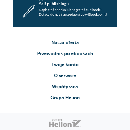
Self publishing »
Napisałeś ebooka lub nagrałeś audibook?
Dołącz do nas i sprzedawaj go w Ebookpoint!
Nasza oferta
Przewodnik po ebookach
Twoje konto
O serwisie
Współpraca
Grupa Helion