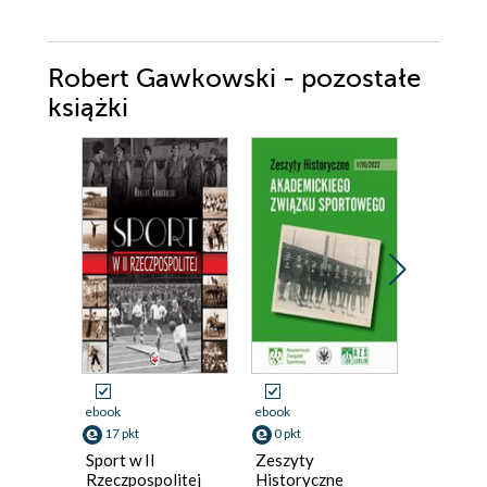
Robert Gawkowski - pozostałe
książki
Promocja
ebook
ebook
ebook
17 pkt
0 pkt
13 pkt
Sport w II
Zeszyty
Encyklo
Rzeczpospolitej
Historyczne
klubów