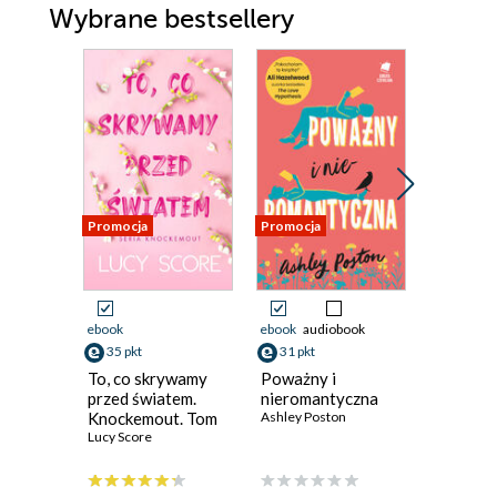
Wybrane bestsellery
Promocja
Promocja
Promocja
ebook
ebook
audiobook
ebook
aud
35 pkt
31 pkt
11 pkt
To, co skrywamy
Poważny i
Pan Sam
przed światem.
nieromantyczna
projekt
Knockemout. Tom
Ashley Poston
Arkadiusz
2
Lucy Score