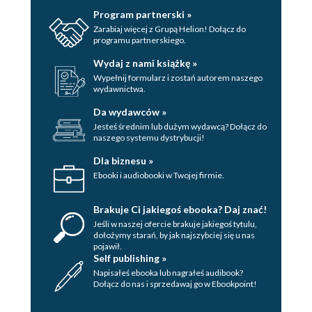
Program partnerski »
Zarabiaj więcej z Grupą Helion! Dołącz do
programu partnerskiego.
Wydaj z nami książkę »
Wypełnij formularz i zostań autorem naszego
wydawnictwa.
Da wydawców »
Jesteś średnim lub dużym wydawcą? Dołącz do
naszego systemu dystrybucji!
Dla biznesu »
Ebooki i audiobooki w Twojej firmie.
Brakuje Ci jakiegoś ebooka? Daj znać!
Jeśli w naszej ofercie brakuje jakiegoś tytulu,
dołożymy starań, by jak najszybciej się u nas
pojawił.
Self publishing »
Napisałeś ebooka lub nagrałeś audibook?
Dołącz do nas i sprzedawaj go w Ebookpoint!