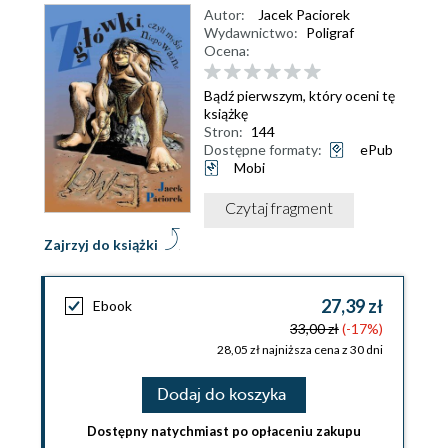
Autor:
Jacek Paciorek
Wydawnictwo:
Poligraf
Ocena:
Bądź pierwszym, który oceni tę
książkę
Stron:
144
Dostępne formaty:
ePub
Mobi
Czytaj fragment
Zajrzyj do książki
27,39 zł
Ebook
33,00 zł
(-17%)
28,05 zł najniższa cena z 30 dni
Dodaj do koszyka
Dostępny natychmiast po opłaceniu zakupu