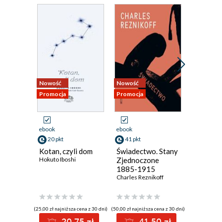
Nowość
Nowość
Nowość
Promocja
Promocja
Promocja
ebook
ebook
ebook
20 pkt
41 pkt
36 pkt
Kotan, czyli dom
Świadectwo. Stany
Brudny 
Hokuto Iboshi
Zjednoczone
Ferreira G
1885-1915
Charles Reznikoff
(25,00 zł najniższa cena z 30 dni)
(50,00 zł najniższa cena z 30 dni)
(44,00 zł najni
20.75 zł
41.50 zł
3