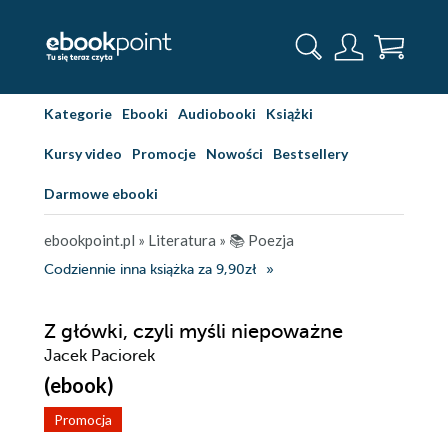
Kategorie
Ebooki
Audiobooki
Książki
Kursy video
Promocje
Nowości
Bestsellery
Darmowe ebooki
ebookpoint.pl
»
Literatura
»
📚 Poezja
Codziennie inna książka za 9,90zł
Z główki, czyli myśli niepoważne
Jacek Paciorek
(ebook)
Promocja