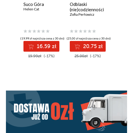
Suco Góra
Odblaski
Pijane s
Helen Cat
(nie)codzienności
Kamila Mo
Zofia Perłowicz
(19,99 zł najniższa cena z 30 dni)
(25,00 zł najniższa cena z 30 dni)
(26,97 zł najni
16.59 zł
20.75 zł
2
19.99zł
(-17%)
25.00zł
(-17%)
32.90z