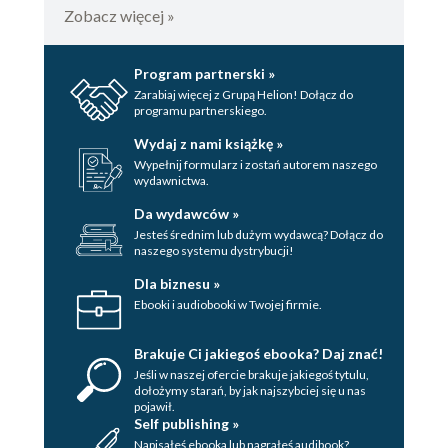
Zobacz więcej »
Program partnerski »
Zarabiaj więcej z Grupą Helion! Dołącz do
programu partnerskiego.
Wydaj z nami książkę »
Wypełnij formularz i zostań autorem naszego
wydawnictwa.
Da wydawców »
Jesteś średnim lub dużym wydawcą? Dołącz do
naszego systemu dystrybucji!
Dla biznesu »
Ebooki i audiobooki w Twojej firmie.
Brakuje Ci jakiegoś ebooka? Daj znać!
Jeśli w naszej ofercie brakuje jakiegoś tytulu,
dołożymy starań, by jak najszybciej się u nas
pojawił.
Self publishing »
Napisałeś ebooka lub nagrałeś audibook?