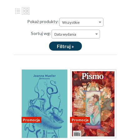
Pokaż produkty:
Wszystkie
Sortuj wg:
Data wydania
Filtruj »
Promocja
Promocja