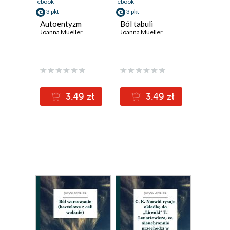
ebook
ebook
3 pkt
3 pkt
Autoentyzm
Ból tabuli
Joanna Mueller
Joanna Mueller
3.49 zł
3.49 zł