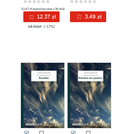
(12,67 zł najniższa cena z 30 dni)
12.37 zł
3.49 zł
14.90zł
(-17%)