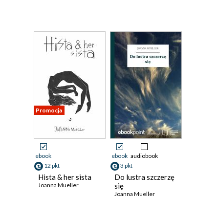
Promocja
ebook
ebook
audiobook
12 pkt
3 pkt
Hista & her sista
Do lustra szczerzę
Joanna Mueller
się
Joanna Mueller