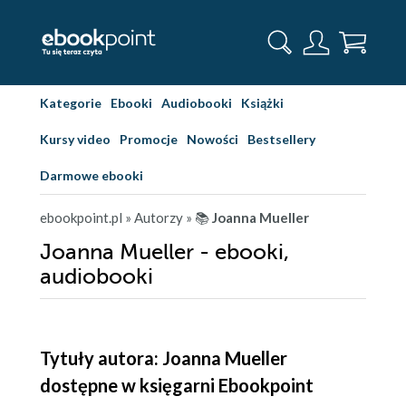
Kategorie
Ebooki
Audiobooki
Książki
Kursy video
Promocje
Nowości
Bestsellery
Darmowe ebooki
ebookpoint.pl
» Autorzy
» 📚
Joanna Mueller
Joanna Mueller - ebooki,
audiobooki
Tytuły autora: Joanna Mueller
dostępne w księgarni Ebookpoint