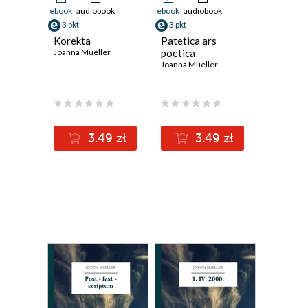
ebook
audiobook
ebook
audiobook
3 pkt
3 pkt
Korekta
Patetica ars
Joanna Mueller
poetica
Joanna Mueller
3.49 zł
3.49 zł