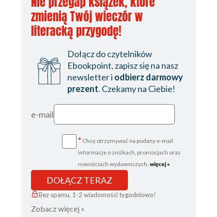
Nie przegap książek, które
zmienią Twój wieczór w
literacką przygodę!
Dołącz do czytelników
Ebookpoint, zapisz się na nasz
newsletter i
odbierz darmowy
prezent
. Czekamy na Ciebie!
e-mail
*
Chcę otrzymywać na podany e-mail
informacje o zniżkach, promocjach oraz
nowościach wydawniczych.
więcej »
DOŁĄCZ TERAZ
Bez spamu, 1-2 wiadomości tygodniowo!
Zobacz więcej »