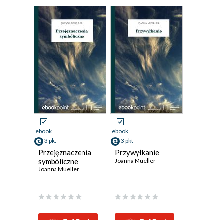
ebook
ebook
3 pkt
3 pkt
Przejęznaczenia
Przywyłkanie
symbóliczne
Joanna Mueller
Joanna Mueller