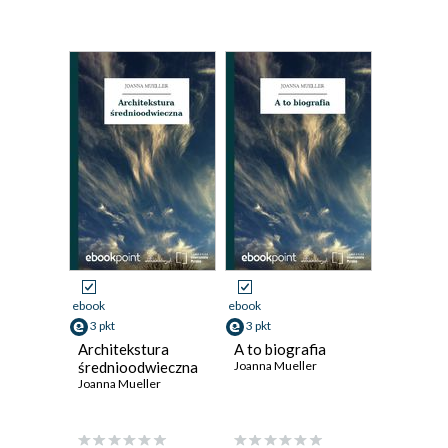
ebook
ebook
3 pkt
3 pkt
Architekstura
A to biografia
średnioodwieczna
Joanna Mueller
Joanna Mueller