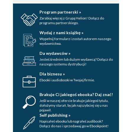
Program partnerski »
Zarabiaj więcej z Grupą Helion! Dołącz do
programu partnerskiego.
Wydaj z nami książkę »
Wypełnij formularz i zostań autorem naszego
wydawnictwa.
Da wydawców »
Jesteś średnim lub dużym wydawcą? Dołącz do
naszego systemu dystrybucji!
Dla biznesu »
Ebooki i audiobooki w Twojej firmie.
Brakuje Ci jakiegoś ebooka? Daj znać!
Jeśli w naszej ofercie brakuje jakiegoś tytulu,
dołożymy starań, by jak najszybciej się u nas
pojawił.
Self publishing »
Napisałeś ebooka lub nagrałeś audibook?
Dołącz do nas i sprzedawaj go w Ebookpoint!