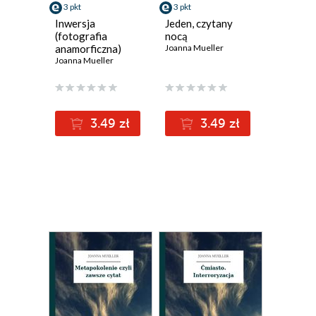
3 pkt
3 pkt
Inwersja
Jeden, czytany
(fotografia
nocą
anamorficzna)
Joanna Mueller
Joanna Mueller
3.49 zł
3.49 zł