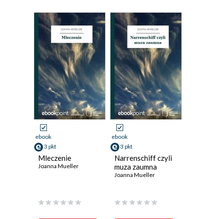
ebook
ebook
3 pkt
3 pkt
Mleczenie
Narrenschiff czyli
Joanna Mueller
muza zaumna
Joanna Mueller