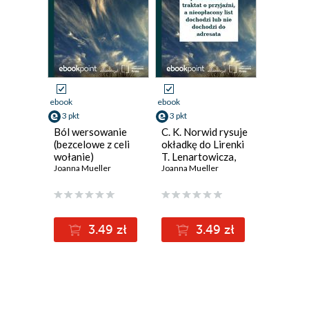
ebook
ebook
3 pkt
3 pkt
Ból wersowanie
C. K. Norwid rysuje
(bezcelowe z celi
okładkę do Lirenki
wołanie)
T. Lenartowicza,
Joanna Mueller
co nieuchronnie
Joanna Mueller
przechodzi w
traktat o przyjaźni,
a nieopłacony list
dochodzi lub nie
3.49 zł
3.49 zł
dochodzi do
adresata