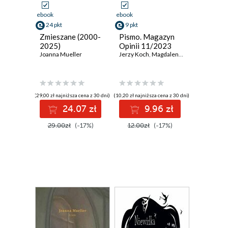
ebook
ebook
24 pkt
9 pkt
Zmieszane (2000-
Pismo. Magazyn
2025)
Opinii 11/2023
Joanna Mueller
Jerzy Koch
,
Magdalena Kicińska
,
Joanna
(29,00 zł najniższa cena z 30 dni)
(10,20 zł najniższa cena z 30 dni)
24.07 zł
9.96 zł
29.00zł
(-17%)
12.00zł
(-17%)