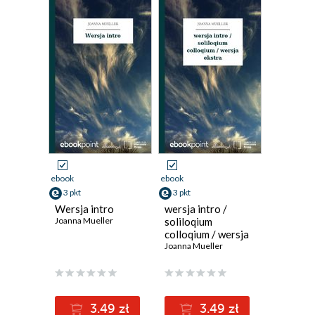
ebook
ebook
3 pkt
3 pkt
Wersja intro
wersja intro /
Joanna Mueller
soliloqium
colloqium / wersja
ekstra
Joanna Mueller
3.49 zł
3.49 zł