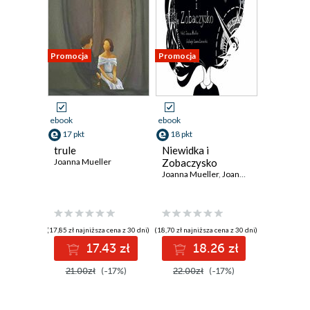
Promocja
Promocja
ebook
ebook
17 pkt
18 pkt
trule
Niewidka i
Joanna Mueller
Zobaczysko
Joanna Mueller
,
Joanna Łańcucka
(17,85 zł najniższa cena z 30 dni)
(18,70 zł najniższa cena z 30 dni)
17.43 zł
18.26 zł
21.00zł
(-17%)
22.00zł
(-17%)