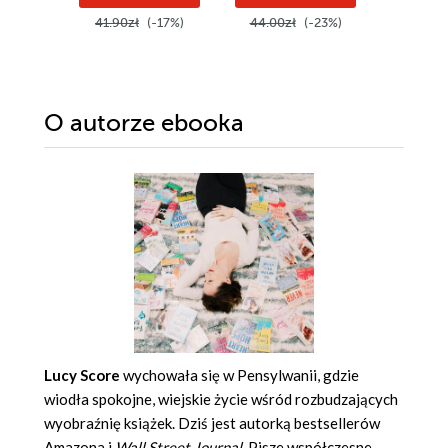
41.90zł
(-17%)
44.00zł
(-23%)
49.99z
O autorze
ebooka
Lucy Score
wychowała się w Pensylwanii, gdzie
wiodła spokojne, wiejskie życie wśród rozbudzających
wyobraźnię książek. Dziś jest autorką bestsellerów
Amazona i
Wall Street Journal
. Pisze współczesne