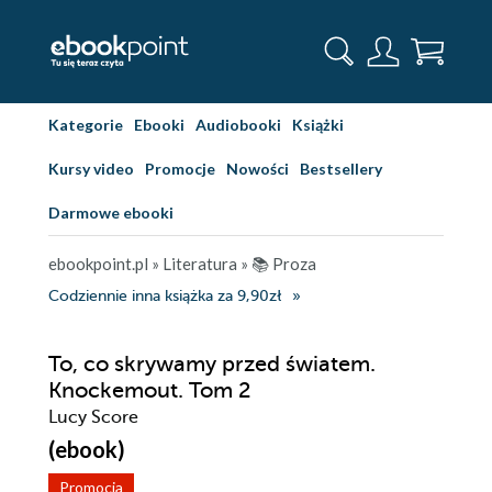
Kategorie
Ebooki
Audiobooki
Książki
Kursy video
Promocje
Nowości
Bestsellery
Darmowe ebooki
ebookpoint.pl
»
Literatura
»
📚 Proza
Codziennie inna książka za 9,90zł
To, co skrywamy przed światem.
Knockemout. Tom 2
Lucy Score
(ebook)
Promocja