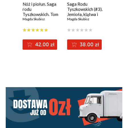
Nóż i piołun. Saga
Saga Rodu
Kto by s
rodu
Tyszkowskich (#3).
spodzie
Tyszkowskich. Tom
Jemioła, klątwa i
Anna Broo
5
Magda Skubisz
cholera. Saga rodu
Magda Skubisz
Tyszkowskich. Tom
3
42.00 zł
38.00 zł
3