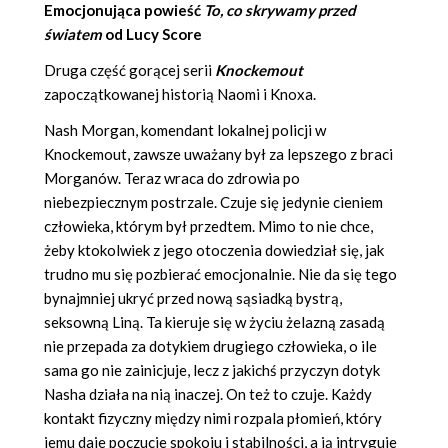
Emocjonująca powieść
To, co skrywamy przed
światem
od
Lucy Score
Druga część gorącej serii
Knockemout
zapoczątkowanej historią Naomi i Knoxa.
Nash Morgan, komendant lokalnej policji w
Knockemout, zawsze uważany był za lepszego z braci
Morganów. Teraz wraca do zdrowia po
niebezpiecznym postrzale. Czuje się jedynie cieniem
człowieka, którym był przedtem. Mimo to nie chce,
żeby ktokolwiek z jego otoczenia dowiedział się, jak
trudno mu się pozbierać emocjonalnie. Nie da się tego
bynajmniej ukryć przed nową sąsiadką bystrą,
seksowną Liną. Ta kieruje się w życiu żelazną zasadą
nie przepada za dotykiem drugiego człowieka, o ile
sama go nie zainicjuje, lecz z jakichś przyczyn dotyk
Nasha działa na nią inaczej. On też to czuje. Każdy
kontakt fizyczny między nimi rozpala płomień, który
jemu daje poczucie spokoju i stabilności, a ją intryguje