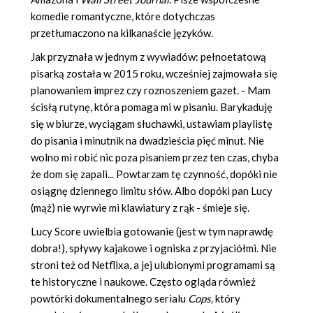
komedie romantyczne, które dotychczas
przetłumaczono na kilkanaście języków.
Jak przyznała w jednym z wywiadów: pełnoetatową
pisarką została w 2015 roku, wcześniej zajmowała się
planowaniem imprez czy roznoszeniem gazet. - Mam
ścisłą rutynę, która pomaga mi w pisaniu. Barykaduję
się w biurze, wyciągam słuchawki, ustawiam playlistę
do pisania i minutnik na dwadzieścia pięć minut. Nie
wolno mi robić nic poza pisaniem przez ten czas, chyba
że dom się zapali... Powtarzam tę czynność, dopóki nie
osiągnę dziennego limitu słów. Albo dopóki pan Lucy
(mąż) nie wyrwie mi klawiatury z rąk - śmieje się.
Lucy Score uwielbia gotowanie (jest w tym naprawdę
dobra!), spływy kajakowe i ogniska z przyjaciółmi. Nie
stroni też od Netflixa, a jej ulubionymi programami są
te historyczne i naukowe. Często ogląda również
powtórki dokumentalnego serialu
Cops,
który