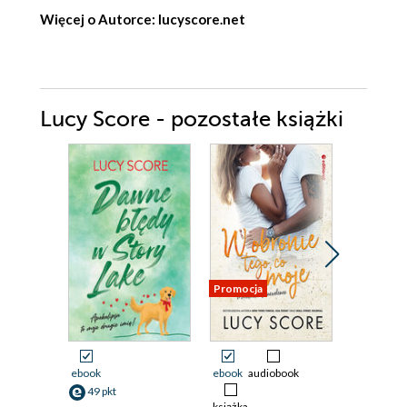
Więcej o Autorce:
lucyscore.net
Lucy Score - pozostałe książki
Promocja
Promocja
ebook
ebook
audiobook
ebook
ksi
49 pkt
29 pkt
książka