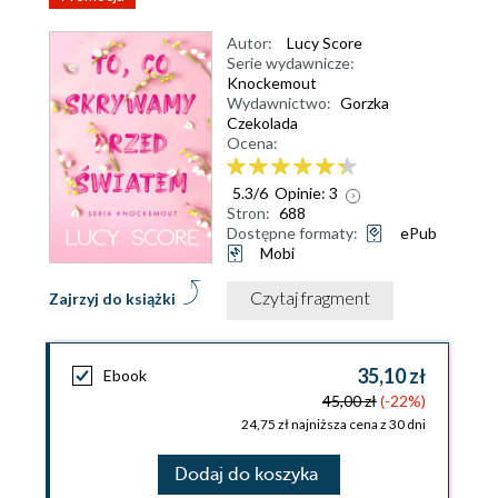
Autor:
Lucy Score
Serie wydawnicze:
Knockemout
Wydawnictwo:
Gorzka
Czekolada
Ocena:
5.3
/
6
Opinie:
3
Stron:
688
Dostępne formaty:
ePub
Mobi
Czytaj fragment
Zajrzyj do książki
35,10 zł
Ebook
45,00 zł
(-22%)
24,75 zł najniższa cena z 30 dni
Dodaj do koszyka