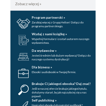
Zobacz więcej »
Program partnerski »
Zarabiaj więcej z Grupą Helion! Dołącz do
programu partnerskiego.
Wydaj z nami książkę »
Wypełnij formularz i zostań autorem naszego
wydawnictwa.
Da wydawców »
Jesteś średnim lub dużym wydawcą? Dołącz do
naszego systemu dystrybucji!
Dla biznesu »
Ebooki i audiobooki w Twojej firmie.
Brakuje Ci jakiegoś ebooka? Daj znać!
Jeśli w naszej ofercie brakuje jakiegoś tytulu,
dołożymy starań, by jak najszybciej się u nas
pojawił.
Self publishing »
Napisałeś ebooka lub nagrałeś audibook?