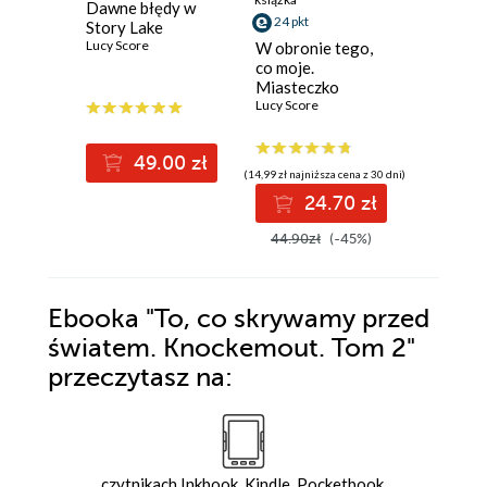
Dawne błędy w
Riley Th
24 pkt
Story Lake
w ogrod
Lucy Score
Lucy Scor
W obronie tego,
co moje.
Miasteczko
Benevolence
Lucy Score
(14,99 zł najni
49.00 zł
2
(14,99 zł najniższa cena z 30 dni)
49.00z
24.70 zł
44.90zł
(-45%)
Ebooka
"To, co skrywamy przed
światem. Knockemout. Tom 2"
przeczytasz na:
czytnikach Inkbook, Kindle, Pocketbook,