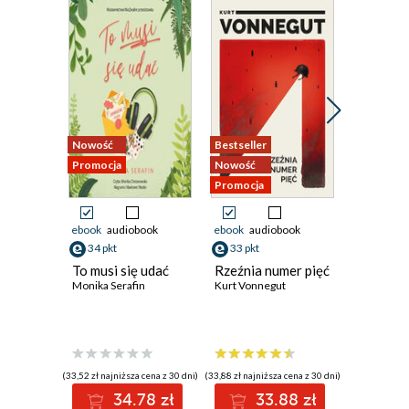
Nowość
Bestseller
Nowość
Promocja
Nowość
Promocja
Promocja
ebook
audiobook
ebook
audiobook
ebook
aud
34 pkt
33 pkt
44 pkt
To musi się udać
Rzeźnia numer pięć
Trzy zag
Monika Serafin
Kurt Vonnegut
Organiza
Eduardo 
(33,52 zł najniższa cena z 30 dni)
(33,88 zł najniższa cena z 30 dni)
(49,99 zł najni
34.78 zł
33.88 zł
44