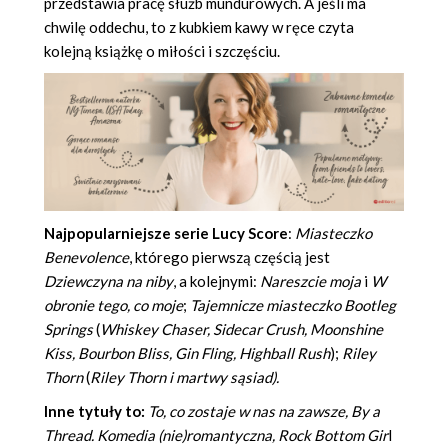
przedstawia pracę służb mundurowych. A jeśli ma
chwilę oddechu, to z kubkiem kawy w ręce czyta
kolejną książkę o miłości i szczęściu.
Najpopularniejsze serie Lucy Score
:
Miasteczko
Benevolence
, którego pierwszą częścią jest
Dziewczyna na niby
, a kolejnymi:
Nareszcie moja
i
W
obronie tego, co moje
;
Tajemnicze miasteczko Bootleg
Springs
(
Whiskey Chaser, Sidecar Crush, Moonshine
Kiss, Bourbon Bliss, Gin Fling, Highball Rush
);
Riley
Thorn
(
Riley Thorn i martwy sąsiad).
Inne tytuły to:
To, co zostaje w nas na zawsze, By a
Thread. Komedia (nie)romantyczna, Rock Bottom Gir
l