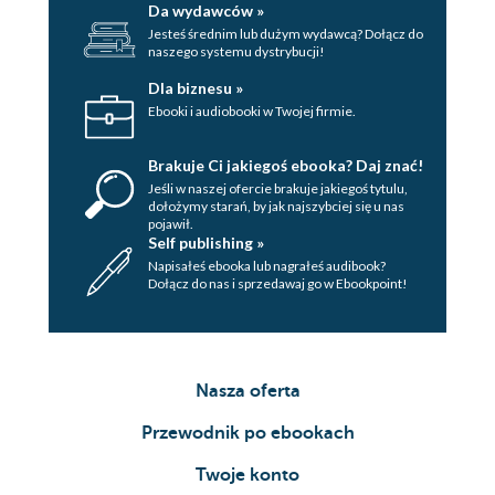
Da wydawców »
Jesteś średnim lub dużym wydawcą? Dołącz do
naszego systemu dystrybucji!
Dla biznesu »
Ebooki i audiobooki w Twojej firmie.
Brakuje Ci jakiegoś ebooka? Daj znać!
Jeśli w naszej ofercie brakuje jakiegoś tytulu,
dołożymy starań, by jak najszybciej się u nas
pojawił.
Self publishing »
Napisałeś ebooka lub nagrałeś audibook?
Dołącz do nas i sprzedawaj go w Ebookpoint!
Nasza oferta
Przewodnik po ebookach
Twoje konto