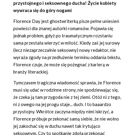
przystojnego i seksownego ducha! Życie kobiety
wywraca się do góry nogami
Florence Day jest ghostwriterką pisze pełne uniesień
powieści dla znanej autorki romansów. Pojawia się
jednak problem, gdyż po traumatycznym rozstaniu
sama przestała wierzyć w miłość. Kiedy zaś jej surowy
(lecz niezaprzeczalnie seksowny) nowy redaktor, nie
wyraża zgody na przedłużenie terminu oddania tekstu,
Florence czuje, że może się pożegnać z karierą w
branży literackiej.
Tymczasem tragiczna wiadomość sprawia, że Florence
musi się udać w rodzinne strony, nie spodziewając się,
że czeka ją tam przygoda nie z tej ziemi. Otóż ni z tego,
ni z owego na jej progu staje... duch. I to baaardzo
przystojny. Wkrótce zaczyna między nimi iskrzyć, a
Florence próbuje przekonać samą siebie, że nie wolno
jej zakochać się w duchu nawet tak irytująco
seksownym. Czy to spotkanie zdoła przekonać