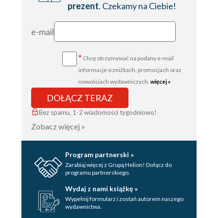
prezent
. Czekamy na Ciebie!
e-mail
*
Chcę otrzymywać na podany e-mail
informacje o zniżkach, promocjach oraz
nowościach wydawniczych.
więcej »
DOŁĄCZ TERAZ
Bez spamu, 1-2 wiadomości tygodniowo!
Zobacz więcej »
Program partnerski »
Zarabiaj więcej z Grupą Helion! Dołącz do
programu partnerskiego.
Wydaj z nami książkę »
Wypełnij formularz i zostań autorem naszego
wydawnictwa.