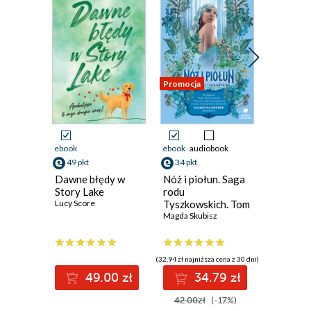
Promocja
Promocja
ebook
ebook
audiobook
ebook
49 pkt
34 pkt
31 pkt
Dawne błędy w
Nóż i piołun. Saga
Saga Ro
Story Lake
rodu
Tyszkows
Lucy Score
Tyszkowskich. Tom
Jemioła,
5
Magda Skubisz
cholera.
Magda Sku
Tyszkow
3
(32,94 zł najniższa cena z 30 dni)
(29,79 zł najni
49.00 zł
34.79 zł
3
42.00zł
(-17%)
38.00z