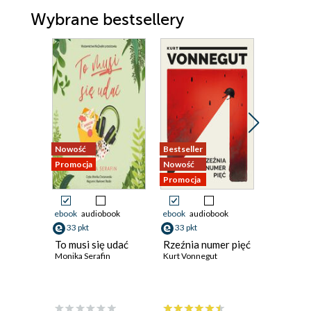
Wybrane bestsellery
Nowość
Promocja
Nowość
Bestseller
Promocja
Nowość
Odsłuch
Promocja
audiobook
ebook
audiobook
ebook
audiobook
49 pkt
33 pkt
33 pkt
Trzy zag
To musi się udać
Rzeźnia numer pięć
Organiza
Monika Serafin
Kurt Vonnegut
Eduardo 