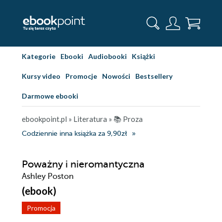
Kategorie
Ebooki
Audiobooki
Książki
Kursy video
Promocje
Nowości
Bestsellery
Darmowe ebooki
ebookpoint.pl
»
Literatura
»
📚 Proza
Codziennie inna książka za 9,90zł
Poważny i nieromantyczna
Ashley Poston
(ebook)
Promocja