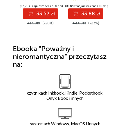
(42,34 zł najni
(34,78 zł najniższa cena z 30 dni)
(33,88 zł najniższa cena z 30 dni)
4
33.52 zł
33.88 zł
54.99z
41.90zł
(-20%)
44.00zł
(-23%)
Ebooka
"Poważny i
nieromantyczna"
przeczytasz
na:
czytnikach Inkbook, Kindle, Pocketbook,
Onyx Boox i innych
systemach Windows, MacOS i innych