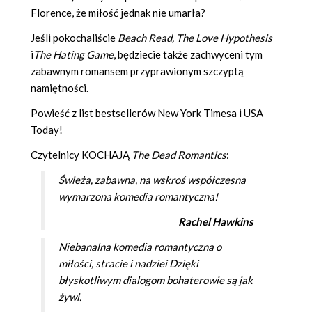
Florence, że miłość jednak nie umarła?
Jeśli pokochaliście
Beach Read, The Love Hypothesis
i
The Hating Game
, będziecie także zachwyceni tym
zabawnym romansem przyprawionym szczyptą
namiętności.
Powieść z list bestsellerów New York Timesa i USA
Today!
Czytelnicy KOCHAJĄ
The Dead Romantics
:
Świeża, zabawna, na wskroś współczesna
wymarzona komedia romantyczna!
Rachel Hawkins
Niebanalna komedia romantyczna o
miłości, stracie i nadziei Dzięki
błyskotliwym dialogom bohaterowie są jak
żywi.