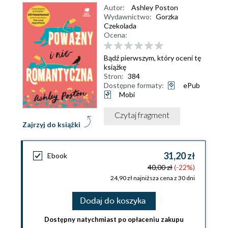
Autor:
Ashley Poston
Wydawnictwo:
Gorzka
Czekolada
Ocena:
Bądź pierwszym, który oceni tę
książkę
Stron:
384
Dostępne formaty:
ePub
Mobi
Czytaj fragment
Zajrzyj do książki
31,20 zł
Ebook
40,00 zł
(-22%)
24,90 zł najniższa cena z 30 dni
Dodaj do koszyka
Dostępny natychmiast po opłaceniu zakupu