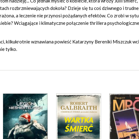
om nadzieję... Co jednak myśleć o kobiecie, która wróży Julii śmierć,
eptach rozbrzmiewających dokoła? Dzieje się tu coś dziwnego i trudn
zerażona, a leczenie nie przynosi pożądanych efektów. Co zrobi w sytu
siebie? Wciągające i klimatyczne połączenie thrillera psychologiczn
aci, kilkukrotnie wznawiana powieść Katarzyny Bereniki Miszczuk wc
ie tylko.