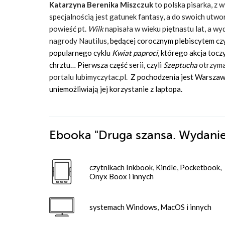
Katarzyna Berenika Miszczuk
to polska pisarka, z 
specjalnością jest gatunek fantasy, a do swoich utwo
powieść pt.
Wilk
napisała w wieku piętnastu lat, a wyd
nagrody Nautilus,
będącej corocznym plebiscytem czyt
popularnego cyklu
Kwiat paproci
, którego akcja tocz
chrztu… Pierwsza część serii, czyli
Szeptucha
otrzyma
portalu lubimyczytac.pl.
Z pochodzenia jest Warszawia
uniemożliwiają jej korzystanie z laptopa.
Ebooka
"Druga szansa. Wydani
czytnikach Inkbook, Kindle, Pocketbook,
Onyx Boox i innych
systemach Windows, MacOS i innych