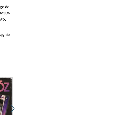
ego do
acji, w
ego,
iągnie