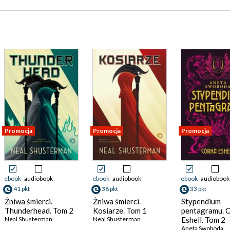
Promocja
Promocja
Promocja
ebook
audiobook
ebook
audiobook
ebook
audiobook
41 pkt
38 pkt
33 pkt
Żniwa śmierci.
Żniwa śmierci.
Stypendium
Thunderhead. Tom 2
Kosiarze. Tom 1
pentagramu. 
Neal Shusterman
Neal Shusterman
Eshell. Tom 2
Aneta Swoboda