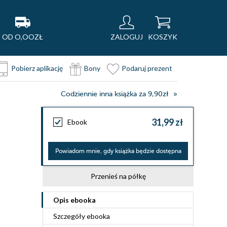
OD O,OOZŁ
ZALOGUJ
KOSZYK
Pobierz aplikację
Bony
Podaruj prezent
Codziennie inna książka za 9,90zł
31,99 zł
Ebook
Powiadom mnie, gdy książka będzie dostępna
Przenieś na półkę
Opis
ebooka
Szczegóły
ebooka