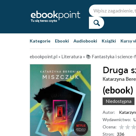
Kategorie
Ebooki
Audiobooki
Książki
Kursy v
ebookpoint.pl
»
Literatura
»
📚 Fantastyka i science-f
Druga s
Katarzyna Bere
(ebook)
Niedostępna
Autor:
Katarzyn
Wydawnictwo:
U
Ocena:
Stron:
336