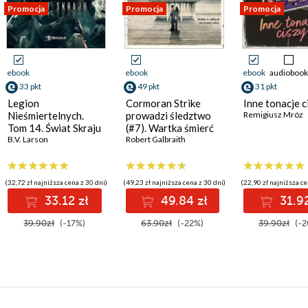
Promocja
Promocja
Promocja
ebook
ebook
ebook
audiobook
33 pkt
49 pkt
31 pkt
Legion
Cormoran Strike
Inne tonacje c
Nieśmiertelnych.
prowadzi śledztwo
Remigiusz Mróz
Tom 14. Świat Skraju
(#7). Wartka śmierć
B.V. Larson
Robert Galbraith
(32,72 zł najniższa cena z 30 dni)
(49,23 zł najniższa cena z 30 dni)
(22,90 zł najniższa ce
33.12 zł
49.84 zł
31.92
39.90zł
(-17%)
63.90zł
(-22%)
39.90zł
(-2