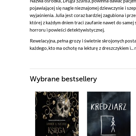
Nazwa ośrodka,
Druga Szansa
, powinna dawać pacjent
pojawiającej się nagle nieznajomej dziewczynie i sz
wyjaśnienia. Julia jest coraz bardziej zagubiona i pr
której z każdym dniem traci zaufanie nawet do samej 
horroru i powieści detektywistycznej.
Rewelacyjna, pełna grozy i świetnie skrojonych post
każdego, kto ma ochotę na lekturę z dreszczykiem i... n
Wybrane bestsellery