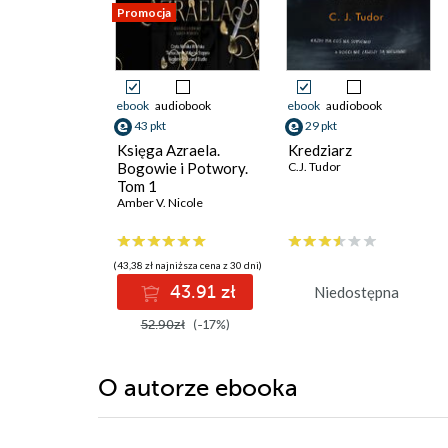
Promocja
ebook
audiobook
ebook
audiobook
43 pkt
29 pkt
Księga Azraela.
Kredziarz
Bogowie i Potwory.
C.J. Tudor
Tom 1
Amber V. Nicole
(43,38 zł najniższa cena z 30 dni)
43.91 zł
Niedostępna
52.90zł
(-17%)
O autorze
ebooka