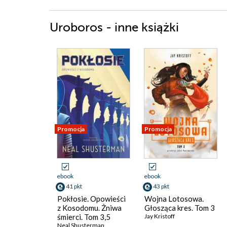
Uroboros - inne książki
Promocja
Promocja
ebook
ebook
41 pkt
43 pkt
Pokłosie. Opowieści
Wojna Lotosowa.
z Kosodomu. Żniwa
Głosząca kres. Tom 3
śmierci. Tom 3,5
Jay Kristoff
Neal Shusterman