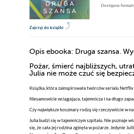
Dostępne format
Zajrzyj do książki
Opis
ebooka
: Druga szansa. W
Pożar, śmierć najbliższych, utr
Julia nie może czuć się bezpie
Książka, która zainspirowała twórców serialu Netfli
Niesamowicie wciągająca, tajemnicza i na długo zapa
Czy największe koszmary rodzą się rzeczywiście w na
Julia budzi się w tajemniczym szpitalu. Nie poznaje wł
się, że cała jej rodzina zginęła w pożarze. Jedynie Ju