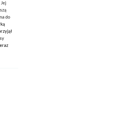
 Jej
wszą
na do
rką
przyjął
asy
ieraz