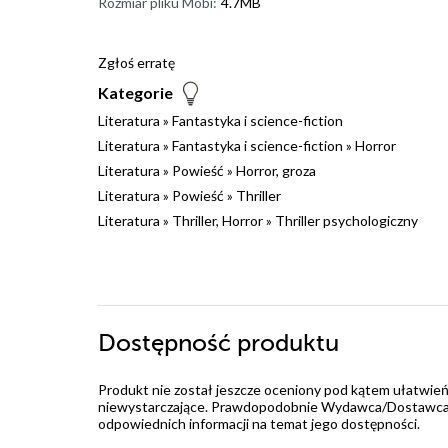
Rozmiar pliku Mobi:
4.7MB
Zgłoś erratę
Kategorie
Literatura
»
Fantastyka i science-fiction
Literatura
»
Fantastyka i science-fiction
»
Horror
Literatura
»
Powieść
»
Horror, groza
Literatura
»
Powieść
»
Thriller
Literatura
»
Thriller, Horror
»
Thriller psychologiczny
Dostępność produktu
Produkt nie został jeszcze oceniony pod kątem ułatwień
niewystarczające. Prawdopodobnie Wydawca/Dostawca jes
odpowiednich informacji na temat jego dostępności.