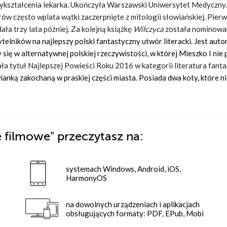
wykształcenia lekarka. Ukończyła Warszawski Uniwersytet Medyczny.
rów często wplata wątki zaczerpnięte z mitologii słowiańskiej. Pier
ała trzy lata później. Za kolejną książkę
Wilczyca
została nominowa
elników na najlepszy polski fantastyczny utwór literacki. Jest auto
y się w alternatywnej polskiej rzeczywistości, w której Mieszko I nie 
ła tytuł Najlepszej Powieści Roku 2016 w kategorii literatura fant
nką zakochaną w praskiej części miasta. Posiada dwa koty, które n
e filmowe"
przeczytasz na:
systemach Windows, Android, iOS,
HarmonyOS
na dowolnych urządzeniach i aplikacjach
obsługujących formaty: PDF, EPub, Mobi