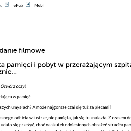
y:
ePub
Mobi
ydanie filmowe
ata pamięci i pobyt w przerażającym szpit
cznie…
x
Otwórz oczy
!
dająca w pamięć.
szych umysłach? A może najgorsze czai się tuż za plecami?
asnego odbicia w lustrze, nie pamięta, jak się tu znalazła. Z czasem 
lii udało się przeżyć, choć na skutek odniesionych obrażeń straciła pam