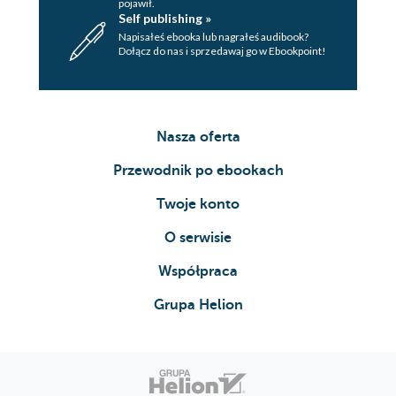
pojawił.
Self publishing »
Napisałeś ebooka lub nagrałeś audibook?
Dołącz do nas i sprzedawaj go w Ebookpoint!
Nasza oferta
Przewodnik po ebookach
Twoje konto
O serwisie
Współpraca
Grupa Helion