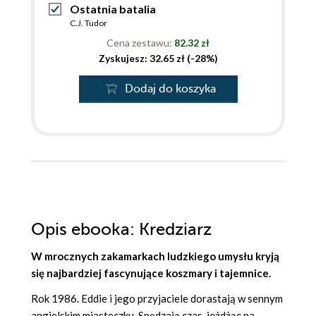
Ostatnia batalia
C.J. Tudor
Cena zestawu:
82.32 zł
Zyskujesz: 32.65 zł (-28%)
Dodaj do koszyka
Opis
ebooka
: Kredziarz
W mrocznych zakamarkach ludzkiego umysłu kryją
się najbardziej fascynujące koszmary i tajemnice.
Rok 1986. Eddie i jego przyjaciele dorastają w sennym
angielskim miasteczku. Spędzają czas, jeżdżąc na