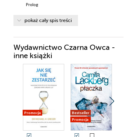
Prolog
2016
pokaż cały spis treści
1986
2016
Wydawnictwo Czarna Owca -
1986
inne książki
2016
1986
2016
1986
2016
Promocja
Bestseller
Promocja
1986
Promocja
2016
1986