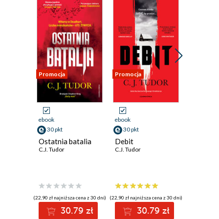
Promocja
Promocja
Promocja
ebook
ebook
ebook
aud
30 pkt
30 pkt
26 pkt
Ostatnia batalia
Debit
Kredziar
C.J. Tudor
C.J. Tudor
C.J. Tudor
(22,90 zł najniższa cena z 30 dni)
(22,90 zł najniższa cena z 30 dni)
(19,90 zł najni
30.79 zł
30.79 zł
2