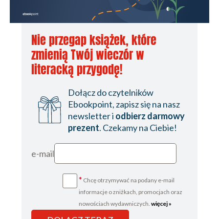
19861990
2016
Nie przegap książek, które
2016
zmienią Twój wieczór w
2016
literacką przygodę!
Dwa tygodnie później
Dołącz do czytelników
przypisy końcowe
Ebookpoint, zapisz się na nasz
newsletter i
odbierz darmowy
prezent
. Czekamy na Ciebie!
e-mail
*
Chcę otrzymywać na podany e-mail
informacje o zniżkach, promocjach oraz
nowościach wydawniczych.
więcej »