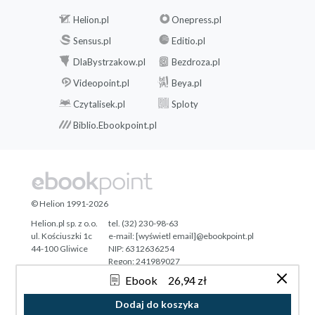
Helion.pl
Onepress.pl
Sensus.pl
Editio.pl
DlaBystrzakow.pl
Bezdroza.pl
Videopoint.pl
Beya.pl
Czytalisek.pl
Sploty
Biblio.Ebookpoint.pl
© Helion 1991-2026
Helion.pl sp. z o.o.
tel. (32) 230-98-63
ul. Kościuszki 1c
e-mail:
[wyświetl email]@ebookpoint.pl
44-100 Gliwice
NIP: 6312636254
Regon: 241989027
Ebook
26,94 zł
Designed with ♥ by
Tonik.pl
Dodaj do koszyka