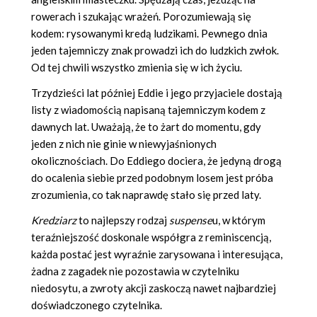
rowerach i szukając wrażeń. Porozumiewają się
kodem: rysowanymi kredą ludzikami. Pewnego dnia
jeden tajemniczy znak prowadzi ich do ludzkich zwłok.
Od tej chwili wszystko zmienia się w ich życiu.
Trzydzieści lat później Eddie i jego przyjaciele dostają
listy z wiadomością napisaną tajemniczym kodem z
dawnych lat. Uważają, że to żart do momentu, gdy
jeden z nich nie ginie w niewyjaśnionych
okolicznościach. Do Eddiego dociera, że jedyną drogą
do ocalenia siebie przed podobnym losem jest próba
zrozumienia, co tak naprawdę stało się przed laty.
Kredziarz
to najlepszy rodzaj
suspense
u, w którym
teraźniejszość doskonale współgra z reminiscencją,
każda postać jest wyraźnie zarysowana i interesująca,
żadna z zagadek nie pozostawia w czytelniku
niedosytu, a zwroty akcji zaskoczą nawet najbardziej
doświadczonego czytelnika.