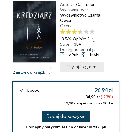
Autor:
C.J. Tudor
Wydawnictwo:
Wydawnictwo Czarna
Owca
Ocena:
3.5
/
6
Opinie:
2
Stron:
384
Dostępne formaty:
ePub
Mobi
Czytaj fragment
Zajrzyj do książki
26,94 zł
Ebook
34,99 zł
(-23%)
19,90 zł najniższa cena z 30 dni
Dodaj do koszyka
Dostępny natychmiast po opłaceniu zakupu