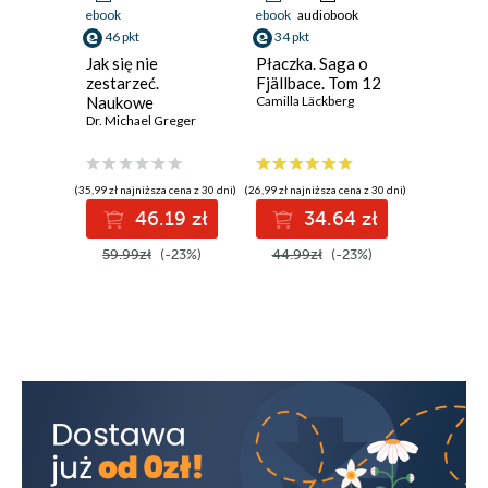
ebook
ebook
audiobook
ebook
2016
46 pkt
34 pkt
46 pkt
Jak się nie
Płaczka. Saga o
Sarum. 
1986
zestarzeć.
Fjällbace. Tom 12
Anglii. 
Naukowe
Camilla Läckberg
Edward Ru
2016
podejście do
Dr. Michael Greger
zachowania
1986
zdrowia mimo
upływu lat
(35,99 zł najniższa cena z 30 dni)
(26,99 zł najniższa cena z 30 dni)
(35,99 zł najni
2016
46.19 zł
34.64 zł
4
1986
59.99zł
(-23%)
44.99zł
(-23%)
59.99z
2016
1986
2016
1986
2016
2016