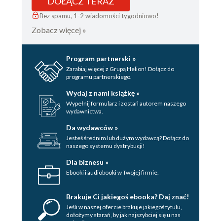
DOŁĄCZ TERAZ
Bez spamu, 1-2 wiadomości tygodniowo!
Zobacz więcej »
Program partnerski »
Zarabiaj więcej z Grupą Helion! Dołącz do
programu partnerskiego.
Wydaj z nami książkę »
Wypełnij formularz i zostań autorem naszego
wydawnictwa.
Da wydawców »
Jesteś średnim lub dużym wydawcą? Dołącz do
naszego systemu dystrybucji!
Dla biznesu »
Ebooki i audiobooki w Twojej firmie.
Brakuje Ci jakiegoś ebooka? Daj znać!
Jeśli w naszej ofercie brakuje jakiegoś tytulu,
dołożymy starań, by jak najszybciej się u nas