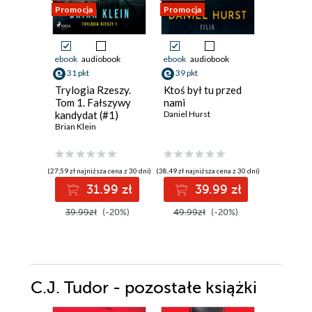
Promocja
Promocja
Promocja
ebook
audiobook
ebook
audiobook
ebook
aud
31 pkt
39 pkt
43 pkt
Trylogia Rzeszy.
Ktoś był tu przed
Cena mil
Tom 1. Fałszywy
nami
Gabriela P
kandydat (#1)
Daniel Hurst
Brian Klein
(27,59 zł najniższa cena z 30 dni)
(38,49 zł najniższa cena z 30 dni)
(42,34 zł najni
31.99 zł
39.99 zł
4
39.99zł
(-20%)
49.99zł
(-20%)
54.99z
C.J. Tudor - pozostałe książki