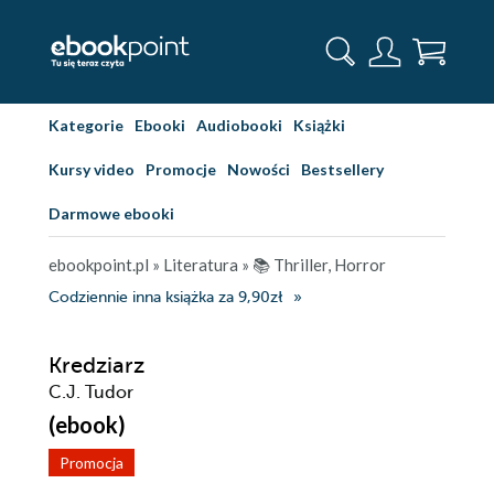
Kategorie
Ebooki
Audiobooki
Książki
Kursy video
Promocje
Nowości
Bestsellery
Darmowe ebooki
ebookpoint.pl
»
Literatura
»
📚 Thriller, Horror
Codziennie inna książka za 9,90zł
Kredziarz
C.J. Tudor
(ebook)
Promocja