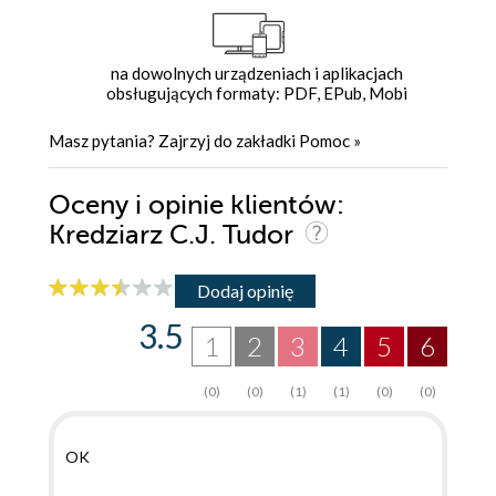
na dowolnych urządzeniach i aplikacjach
obsługujących formaty: PDF, EPub, Mobi
Masz pytania? Zajrzyj do zakładki
Pomoc
»
Oceny i opinie klientów:
Kredziarz C.J. Tudor
Dodaj opinię
3.5
1
2
3
4
5
6
(0)
(0)
(1)
(1)
(0)
(0)
OK