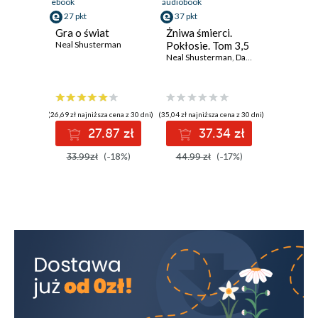
ebook
audiobook
27 pkt
37 pkt
Gra o świat
Żniwa śmierci.
Neal Shusterman
Pokłosie. Tom 3,5
Neal Shusterman
,
David Yoon
,
Jarrod S
(26,69 zł najniższa cena z 30 dni)
(35,04 zł najniższa cena z 30 dni)
27.87 zł
37.34 zł
33.99zł
(-18%)
44.99 zł
(-17%)