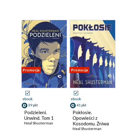
Promocja
Promocja
ebook
ebook
39 pkt
41 pkt
Podzieleni.
Pokłosie.
Unwind. Tom 1
Opowieści z
Neal Shusterman
Kosodomu. Żniwa
śmierci. Tom 3,5
Neal Shusterman