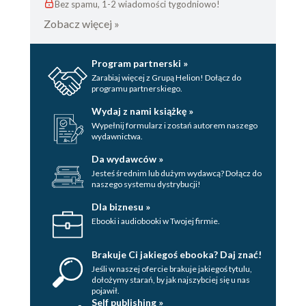
Bez spamu, 1-2 wiadomości tygodniowo!
Zobacz więcej »
Program partnerski »
Zarabiaj więcej z Grupą Helion! Dołącz do
programu partnerskiego.
Wydaj z nami książkę »
Wypełnij formularz i zostań autorem naszego
wydawnictwa.
Da wydawców »
Jesteś średnim lub dużym wydawcą? Dołącz do
naszego systemu dystrybucji!
Dla biznesu »
Ebooki i audiobooki w Twojej firmie.
Brakuje Ci jakiegoś ebooka? Daj znać!
Jeśli w naszej ofercie brakuje jakiegoś tytulu,
dołożymy starań, by jak najszybciej się u nas
pojawił.
Self publishing »