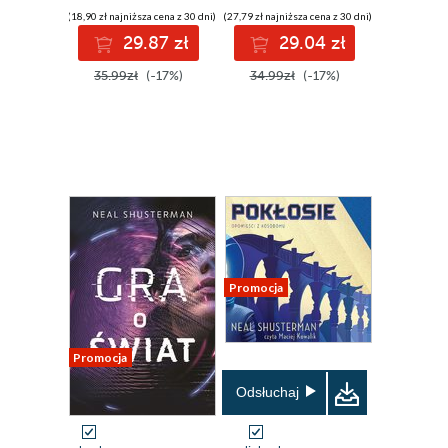
(18,90 zł najniższa cena z 30 dni)
(27,79 zł najniższa cena z 30 dni)
29.87 zł
29.04 zł
35.99zł
(-17%)
34.99zł
(-17%)
Promocja
Promocja
Odsłuchaj