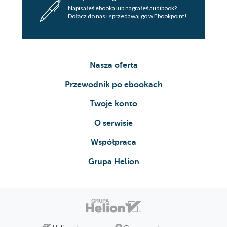
Napisałeś ebooka lub nagrałeś audibook?
Dołącz do nas i sprzedawaj go w Ebookpoint!
Nasza oferta
Przewodnik po ebookach
Twoje konto
O serwisie
Współpraca
Grupa Helion