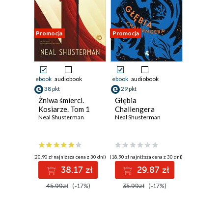
Promocja
Promocja
ebook
audiobook
ebook
audiobook
38 pkt
29 pkt
Żniwa śmierci.
Głębia
Kosiarze. Tom 1
Challengera
Neal Shusterman
Neal Shusterman
(20,90 zł najniższa cena z 30 dni)
(18,90 zł najniższa cena z 30 dni)
38.17 zł
29.87 zł
45.99zł
(-17%)
35.99zł
(-17%)