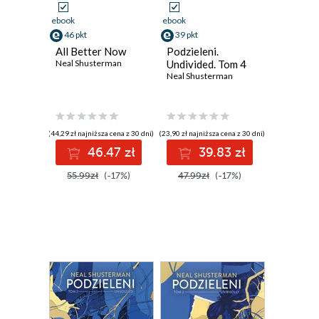
ebook
ebook
46 pkt
39 pkt
All Better Now
Podzieleni.
Neal Shusterman
Undivided. Tom 4
Neal Shusterman
(44,29 zł najniższa cena z 30 dni)
(23,90 zł najniższa cena z 30 dni)
46.47 zł
39.83 zł
55.99zł
(-17%)
47.99zł
(-17%)