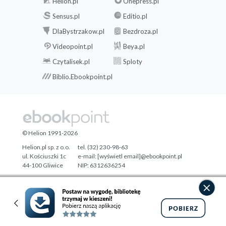
Helion.pl
Onepress.pl
Sensus.pl
Editio.pl
DlaBystrzakow.pl
Bezdroza.pl
Videopoint.pl
Beya.pl
Czytalisek.pl
Sploty
Biblio.Ebookpoint.pl
© Helion 1991-2026
Helion.pl sp. z o.o.
tel. (32) 230-98-63
ul. Kościuszki 1c
e-mail:
[wyświetl email]@ebookpoint.pl
44-100 Gliwice
NIP: 6312636254
Regon: 241989027
Designed with ♥ by
Tonik.pl
Pełna wersja strony »