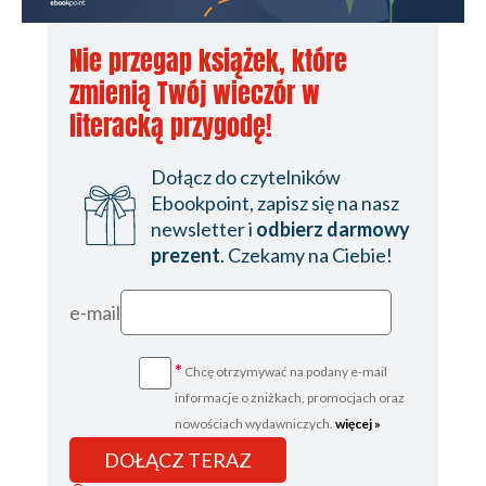
Nie przegap książek, które
zmienią Twój wieczór w
literacką przygodę!
Dołącz do czytelników
Ebookpoint, zapisz się na nasz
newsletter i
odbierz darmowy
prezent
. Czekamy na Ciebie!
e-mail
*
Chcę otrzymywać na podany e-mail
informacje o zniżkach, promocjach oraz
nowościach wydawniczych.
więcej »
DOŁĄCZ TERAZ