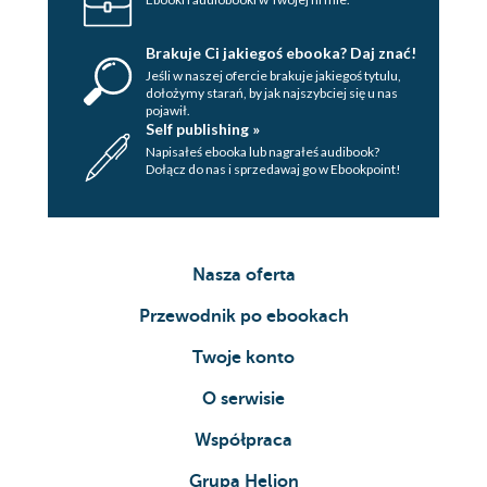
Brakuje Ci jakiegoś ebooka? Daj znać!
Jeśli w naszej ofercie brakuje jakiegoś tytulu,
dołożymy starań, by jak najszybciej się u nas
pojawił.
Self publishing »
Napisałeś ebooka lub nagrałeś audibook?
Dołącz do nas i sprzedawaj go w Ebookpoint!
Nasza oferta
Przewodnik po ebookach
Twoje konto
O serwisie
Współpraca
Grupa Helion