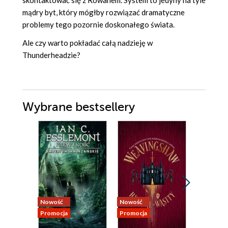
skontaktować się z Rowanem. System to jedyny na tyle
mądry byt, który mógłby rozwiązać dramatyczne
problemy tego pozornie doskonałego świata.
Ale czy warto pokładać całą nadzieję w
Thunderheadzie?
Wybrane bestsellery
Nowość
Nowość
Nowość
Promocja
Promocja
Promocja