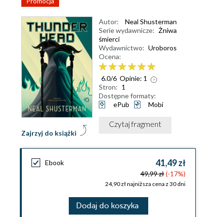
Promocja
Autor:
Neal Shusterman
Serie wydawnicze:
Żniwa
śmierci
Wydawnictwo:
Uroboros
Ocena:
6.0
/
6
Opinie:
1
Stron:
1
Dostępne formaty:
ePub
Mobi
Czytaj fragment
Zajrzyj do książki
41,49 zł
Ebook
49,99 zł
(-17%)
24,90 zł najniższa cena z 30 dni
Dodaj do koszyka