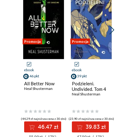
Promocja
Promocja
Promocja
ebook
ebook
ebook
46 pkt
39 pkt
39 pkt
All Better Now
Podzieleni.
Podziele
Neal Shusterman
Undivided. Tom 4
Unsoule
Neal Shusterman
Neal Shus
(44,29 zł najniższa cena z 30 dni)
(23,90 zł najniższa cena z 30 dni)
(23,90 zł najni
46.47 zł
39.83 zł
3
55.99zł
(-17%)
47.99zł
(-17%)
47.99z