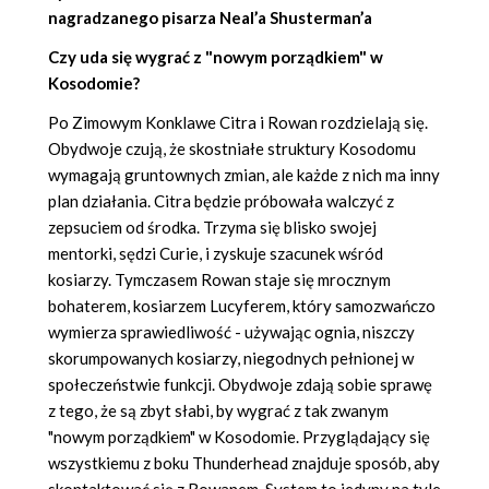
nagradzanego pisarza
Neal’a Shusterman’a
Czy uda się wygrać z "nowym porządkiem" w
Kosodomie?
Po Zimowym Konklawe Citra i Rowan rozdzielają się.
Obydwoje czują, że skostniałe struktury Kosodomu
wymagają gruntownych zmian, ale każde z nich ma inny
plan działania. Citra będzie próbowała walczyć z
zepsuciem od środka. Trzyma się blisko swojej
mentorki, sędzi Curie, i zyskuje szacunek wśród
kosiarzy. Tymczasem Rowan staje się mrocznym
bohaterem, kosiarzem Lucyferem, który samozwańczo
wymierza sprawiedliwość - używając ognia, niszczy
skorumpowanych kosiarzy, niegodnych pełnionej w
społeczeństwie funkcji. Obydwoje zdają sobie sprawę
z tego, że są zbyt słabi, by wygrać z tak zwanym
"nowym porządkiem" w Kosodomie. Przyglądający się
wszystkiemu z boku Thunderhead znajduje sposób, aby