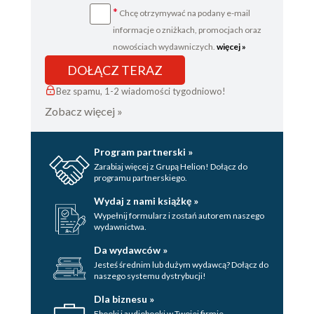
*
Chcę otrzymywać na podany e-mail
informacje o zniżkach, promocjach oraz
nowościach wydawniczych.
więcej »
DOŁĄCZ TERAZ
Bez spamu, 1-2 wiadomości tygodniowo!
Zobacz więcej »
Program partnerski »
Zarabiaj więcej z Grupą Helion! Dołącz do
programu partnerskiego.
Wydaj z nami książkę »
Wypełnij formularz i zostań autorem naszego
wydawnictwa.
Da wydawców »
Jesteś średnim lub dużym wydawcą? Dołącz do
naszego systemu dystrybucji!
Dla biznesu »
Ebooki i audiobooki w Twojej firmie.