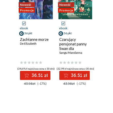
Nowość
Nowość
Bestseller
Promocja
Promocja
Promocja
ebook
ebook
ebook
36 pkt
36 pkt
51 pkt
Zachłanne morze
Czarujący
Spadają
De Elizabeth
pensjonat panny
księżyce
Swan dla
spadają
magicznych gości
Sangu Mandanna
smokach
Sarah A. P
(34,69 zł najniższa cena z 30 dni)
(32,99 zł najniższa cena z 30 dni)
(49,39 zł najni
36.51 zł
36.51 zł
5
43.98zł
(-17%)
43.98zł
(-17%)
61.99z