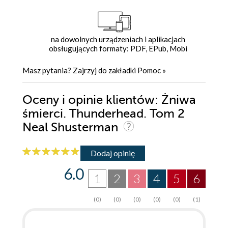
na dowolnych urządzeniach i aplikacjach
obsługujących formaty: PDF, EPub, Mobi
Masz pytania? Zajrzyj do zakładki
Pomoc
»
Oceny i opinie klientów: Żniwa
śmierci. Thunderhead. Tom 2
Neal Shusterman
Dodaj opinię
6.0
1
2
3
4
5
6
(0)
(0)
(0)
(0)
(0)
(1)