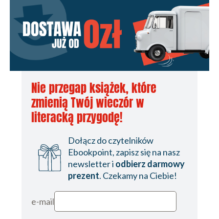
Nie przegap książek, które
zmienią Twój wieczór w
literacką przygodę!
Dołącz do czytelników
Ebookpoint, zapisz się na nasz
newsletter i
odbierz darmowy
prezent
. Czekamy na Ciebie!
e-mail