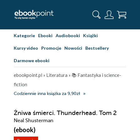
Kategorie
Ebooki
Audiobooki
Książki
Kursy video
Promocje
Nowości
Bestsellery
Darmowe ebooki
ebookpoint.pl
»
Literatura
»
📚 Fantastyka i science-
fiction
Codziennie inna książka za 9,90zł
Żniwa śmierci. Thunderhead. Tom 2
Neal Shusterman
(ebook)