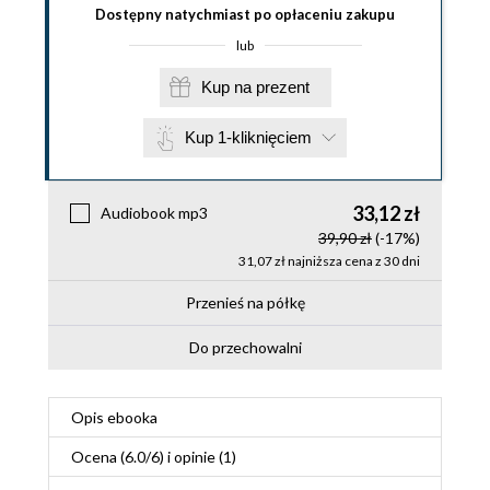
Dostępny natychmiast po opłaceniu zakupu
lub
Kup na prezent
Kup 1-kliknięciem
33,12 zł
Audiobook mp3
39,90 zł
(-17%)
31,07 zł najniższa cena z 30 dni
Przenieś na półkę
Do przechowalni
Opis
ebooka
Ocena (
6.0
/
6
) i opinie (1)