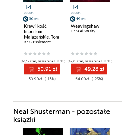
ebook
ebook
ebook
50 pkt
49 pkt
35 pkt
Krew i kość.
Weavingshaw
Złoto i 
Imperium
Heba Al-Wasity
Lyssa Mia 
Malazańskie. Tom
5
Ian C. Esslemont
(46,12 zł najniższa cena z 30 dni)
(49,28 zł najniższa cena z 30 dni)
(43,90 zł najni
50.91 zł
49.28 zł
3
59.90zł
(-15%)
64.00zł
(-23%)
43.90z
Neal Shusterman - pozostałe
książki