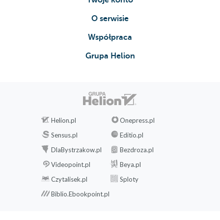
segmentacja biznesu
O serwisie
Poprawa wydajności
Ostateczna wersja
Współpraca
III Refaktoryzacja ku głębszemu zrozumieniu
Grupa Helion
Poziomy refaktoryzacji
Modele dogłębne
Model dogłębny/projekt elastyczny
Proces odkrywania
Rozdział 8. Moment przełomowy
Helion.pl
Onepress.pl
Historia pewnego przełomu
Sensus.pl
Editio.pl
Przyzwoity model, lecz
wciąż...
DlaBystrzakow.pl
Bezdroza.pl
Moment przełomowy
Videopoint.pl
Beya.pl
Model pogłębiony
Czytalisek.pl
Sploty
Otrzeźwiająca decyzja
Biblio.Ebookpoint.pl
Zapłata
Możliwości
Koncentracja na podstawach