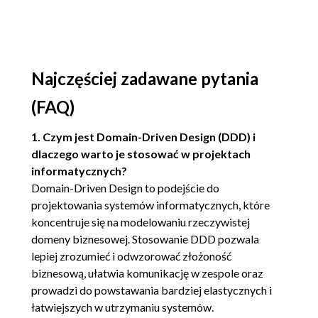
Rozdział 3. Związanie modelu z implementacją
Projektowanie sterowane modelem
Paradygmaty modelowania i narzędzia
wspierające
Najczęściej zadawane pytania
Projekt mechaniczny
Projekt sterowany modelem
(FAQ)
Odkrywanie szkieletu dlaczego modele
są ważne dla użytkowników
1. Czym jest Domain-Driven Design (DDD) i
Modelowanie praktyczne
dlaczego warto je stosować w projektach
II Elementy składowe projektu sterowanego
informatycznych?
Domain-Driven Design to podejście do
modelem
projektowania systemów informatycznych, które
Rozdział 4. Wyizolowanie dziedziny
koncentruje się na modelowaniu rzeczywistej
domeny biznesowej. Stosowanie DDD pozwala
Architektura warstwowa
lepiej zrozumieć i odwzorować złożoność
Powiązanie warstw
biznesową, ułatwia komunikację w zespole oraz
Szkielety architektury
prowadzi do powstawania bardziej elastycznych i
To w warstwie dziedziny żyje model
łatwiejszych w utrzymaniu systemów.
Antywzorzec inteligentnego interfejsu