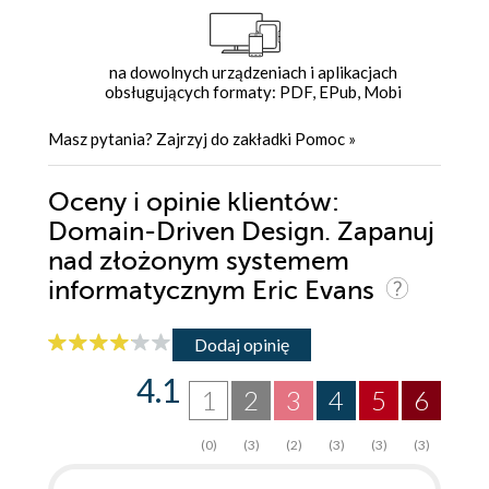
na dowolnych urządzeniach i aplikacjach
obsługujących formaty: PDF, EPub, Mobi
Masz pytania? Zajrzyj do zakładki
Pomoc
»
Oceny i opinie klientów:
Domain-Driven Design. Zapanuj
nad złożonym systemem
informatycznym Eric Evans
Dodaj opinię
4.1
1
2
3
4
5
6
(0)
(3)
(2)
(3)
(3)
(3)