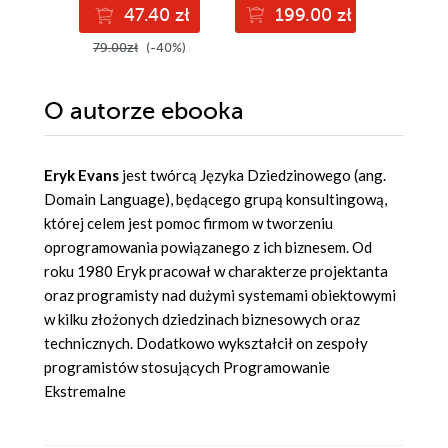
47.40 zł
199.00 zł
4
79.00zł
(-40%)
69.00z
O autorze
ebooka
Eryk Evans
jest twórcą Języka Dziedzinowego (ang.
Domain Language), będącego grupą konsultingową,
której celem jest pomoc firmom w tworzeniu
oprogramowania powiązanego z ich biznesem. Od
roku 1980 Eryk pracował w charakterze projektanta
oraz programisty nad dużymi systemami obiektowymi
w kilku złożonych dziedzinach biznesowych oraz
technicznych. Dodatkowo wykształcił on zespoły
programistów stosujących Programowanie
Ekstremalne