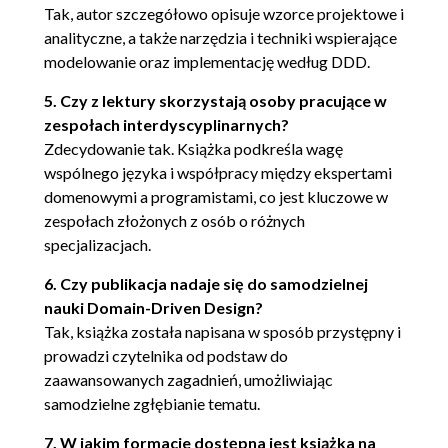
Dostęp do USŁUG
Tak, autor szczegółowo opisuje wzorce projektowe i
MODUŁY (zwane również PAKIETAMI)
analityczne, a także narzędzia i techniki wspierające
MODUŁY zwinne (agile
modelowanie oraz implementację według DDD.
modules)
5. Czy z lektury skorzystają osoby pracujące w
Pułapki tworzenia pakietów
zespołach interdyscyplinarnych?
na podstawie wymogów
Zdecydowanie tak. Książka podkreśla wagę
infrastruktury
wspólnego języka i współpracy między ekspertami
Paradygmaty modelowania
domenowymi a programistami, co jest kluczowe w
Dlaczego dominuje
zespołach złożonych z osób o różnych
paradygmat obiektowy?
specjalizacjach.
Nieobiekty w świecie
obiektowym
6. Czy publikacja nadaje się do samodzielnej
Utrzymywanie PROJEKTU
nauki Domain-Driven Design?
STEROWANEGO
Tak, książka została napisana w sposób przystępny i
MODELEM w przypadku
prowadzi czytelnika od podstaw do
łączenia paradygmatów
zaawansowanych zagadnień, umożliwiając
Rozdział 6. Cykl życia obiektu dziedziny
samodzielne zgłębianie tematu.
AGREGATY
7. W jakim formacie dostępna jest książka na