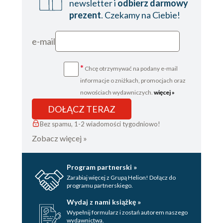
newsletter i
odbierz darmowy
REPOZYTORIUM
prezent
. Czekamy na Ciebie!
Implementacja
REPOZYTORIUM
e-mail
Praca ze szkieletami
architektury
Relacje z FABRYKAMI
*
Chcę otrzymywać na podany e-mail
Projektowanie obiektów dla relacyjnych
informacje o zniżkach, promocjach oraz
baz danych
nowościach wydawniczych.
więcej »
Rozdział 7. Użycie języka przykład rozszerzony
DOŁĄCZ TERAZ
Prezentacja systemu logistycznego dla
Bez spamu, 1-2 wiadomości tygodniowo!
ładunku
Zobacz więcej »
Izolowanie dziedziny wprowadzenie
aplikacji
Rozróżnianie ENCJI oraz WARTOŚCI
Program partnerski »
Zarabiaj więcej z Grupą Helion! Dołącz do
Role (rola) oraz inne atrybuty
programu partnerskiego.
Projektowanie asocjacji w dziedzinie
Wydaj z nami książkę »
logistyki morskiej
Wypełnij formularz i zostań autorem naszego
Granice AGREGATU
wydawnictwa.