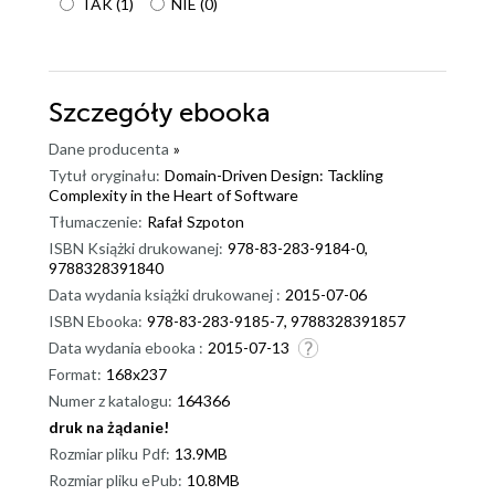
TAK
(
1
)
NIE
(
0
)
Szczegóły
ebooka
Dane producenta
»
Tytuł oryginału:
Domain-Driven Design: Tackling
Complexity in the Heart of Software
Tłumaczenie:
Rafał Szpoton
ISBN Książki drukowanej:
978-83-283-9184-0,
9788328391840
Data wydania książki drukowanej :
2015-07-06
ISBN Ebooka:
978-83-283-9185-7, 9788328391857
Data wydania ebooka :
2015-07-13
Format:
168x237
Numer z katalogu:
164366
druk na żądanie!
dnż
Rozmiar pliku Pdf:
13.9MB
Rozmiar pliku ePub:
10.8MB