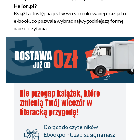
FABRYKI
Helion.pl?
Wybór FABRYK oraz ich
Książka dostępna jest w wersji drukowanej oraz jako
miejsc
e-book, co pozwala wybrać najwygodniejszą formę
Kiedy potrzebujesz jedynie
nauki i czytania.
konstruktora
Projektowanie interfejsu
Gdzie mieści się logika
niezmienników?
FABRYKI ENCJI a FABRYKI
WARTOŚCI
Odtwarzanie zachowanych
obiektów
Nie przegap książek, które
REPOZYTORIA
Odpytywanie
zmienią Twój wieczór w
REPOZYTORIUM
literacką przygodę!
Kod klienta, w
przeciwieństwie do
Dołącz do czytelników
programistów, ignoruje
Ebookpoint, zapisz się na nasz
implementację