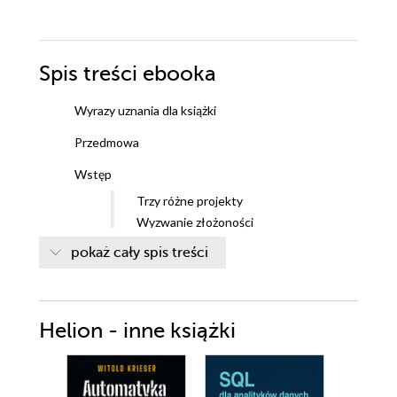
Spis treści
ebooka
Wyrazy uznania dla książki
Przedmowa
Wstęp
Trzy różne projekty
Wyzwanie złożoności
Proces projektowania a implementacja
pokaż cały spis treści
Struktura książki
Kto powinien przeczytać tę książkę?
Zespół sterowany dziedziną
Helion - inne książki
Podziękowania
I Zastosowanie modelu dziedziny
Przydatność modelu w projektowaniu