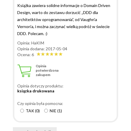
Książka zawiera solidne informacje o Domain Driven
Design, warto do zestawu dorzucić „DDD dla
architetktów oprogramowania”, od Vaughn'a
Vernon'a, i można zaczynać wielką podróż w świecie
DDD. Polecam. :)
Opinia: HaKIM
Opinia dodana: 2017-05-04
Ocena: 6
Opinia
potwierdzona
zakupem
Opinia dotyczy produktu:
ksiązka drukowana
Czy opinia była pomocna:
TAK
(
0
)
NIE
(
1
)