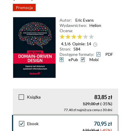
Promocja
Autor:
Eric Evans
Wydawnictwo:
Helion
Ocena:
4.1
/
6
Opinie:
14
Stron:
584
Dostępne formaty:
PDF
ePub
Mobi
83,85 zł
Książka
129,00 zł
(-35%)
77,40 zł najniższa cena z 30 dni
70,95 zł
Ebook
129,00 zł
(-45%)