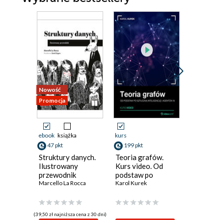
Nowość
Promocja
Promocja
ebook
książka
kurs
ebook
ksi
47 pkt
199 pkt
41 pkt
Struktury danych.
Teoria grafów.
Sztuka
Ilustrowany
Kurs video. Od
niepewno
przewodnik
podstaw po
ryzyko, 
Marcello La Rocca
sztuczną
Karol Kurek
niewiedz
David Spie
inteligencję i
we własn
agentów AI
(39,50 zł najniższa cena z 30 dni)
(34,50 zł najni