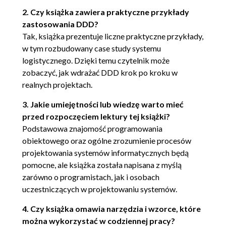
użytkownika
2. Czy książka zawiera praktyczne przykłady
Inne rodzaje izolacji
zastosowania DDD?
Rozdział 5. Wyrażenie modelu w programie
Tak, książka prezentuje liczne praktyczne przykłady,
Asocjacje
w tym rozbudowany case study systemu
ENCJE (zwane również obiektami
logistycznego. Dzięki temu czytelnik może
referencyjnymi)
zobaczyć, jak wdrażać DDD krok po kroku w
Modelowanie ENCJI
realnych projektach.
Projektowanie operacji na
3. Jakie umiejętności lub wiedzę warto mieć
tożsamości
przed rozpoczęciem lektury tej książki?
WARTOŚCI
Podstawowa znajomość programowania
Projektowanie OBIEKTÓW
obiektowego oraz ogólne zrozumienie procesów
WARTOŚCI
projektowania systemów informatycznych będą
Projektowanie asocjacji
pomocne, ale książka została napisana z myślą
korzystających z WARTOŚCI
zarówno o programistach, jak i osobach
USŁUGI
uczestniczących w projektowaniu systemów.
USŁUGI a wyizolowana
warstwa dziedziny
4. Czy książka omawia narzędzia i wzorce, które
Ziarnistość
można wykorzystać w codziennej pracy?