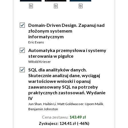
Domain-Driven Design. Zapanuj nad
złożonym systemem
informatycznym
Eric Evans
Automatyka przemysłowa i systemy
sterowania w pigułce
Witold Krieser
SQL dla analityków danych.
Skutecznie analizuj dane, wyciągaj
wartościowe wnioski i opanuj
zaawansowany SQL na potrzeby
praktycznych zastosowań. Wydanie
IV
Jun Shan
,
Haibin Li
,
Matt Goldwasser
,
Upom Malik
,
Benjamin Johnston
Cena zestawu:
143.49 zł
Zyskujesz: 124.41 zł (-46%)