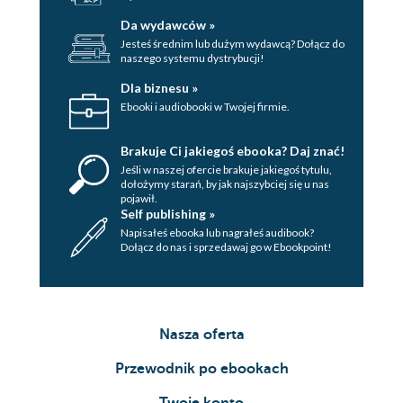
Wybór REPOZYTORIÓW
Da wydawców »
Przeglądanie scenariuszy
Jesteś średnim lub dużym wydawcą? Dołącz do
Przykładowa funkcjonalność
naszego systemu dystrybucji!
aplikacji zmiana miejsca
Dla biznesu »
przeznaczenia ładunku
Ebooki i audiobooki w Twojej firmie.
Przykładowa funkcjonalność
aplikacji powtórzenie
Brakuje Ci jakiegoś ebooka? Daj znać!
operacji
Jeśli w naszej ofercie brakuje jakiegoś tytulu,
Tworzenie obiektów
dołożymy starań, by jak najszybciej się u nas
pojawił.
FABRYKI oraz konstruktory
Self publishing »
klasy Cargo
Napisałeś ebooka lub nagrałeś audibook?
Dodanie operacji obsługi
Dołącz do nas i sprzedawaj go w Ebookpoint!
Przerwa na refaktoring projekt
alternatywny AGREGATU Cargo
MODUŁY w modelu logistyki morskiej
Nowa funkcjonalność sprawdzanie
Nasza oferta
przydziału
Przewodnik po ebookach
Łączenie dwóch systemów
Wzbogacanie modelu
Twoje konto