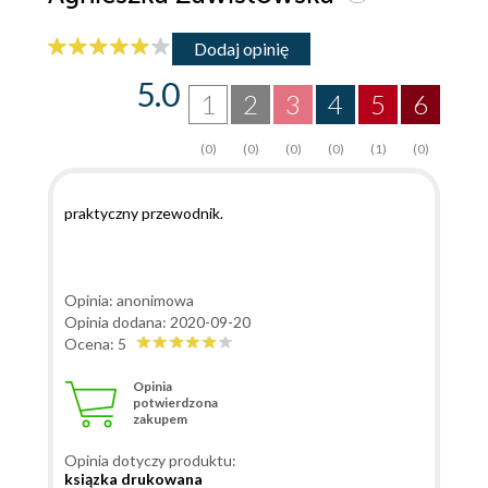
Dodaj opinię
5.0
1
2
3
4
5
6
(0)
(0)
(0)
(0)
(1)
(0)
praktyczny przewodnik.
Opinia: anonimowa
Opinia dodana: 2020-09-20
Ocena: 5
Opinia
potwierdzona
zakupem
Opinia dotyczy produktu:
ksiązka drukowana