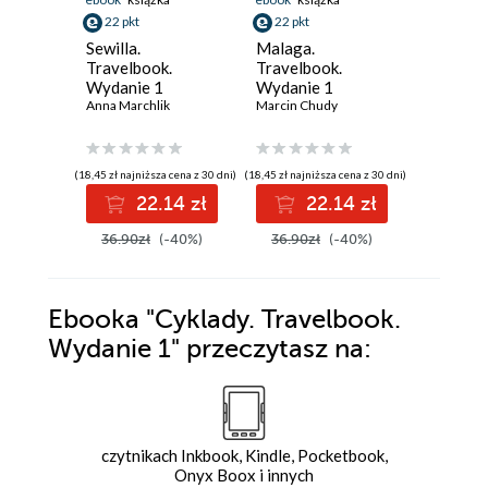
22 pkt
22 pkt
25 pkt
Sewilla.
Malaga.
Andaluzj
Travelbook.
Travelbook.
Travelb
Wydanie 1
Wydanie 1
Wydanie
Anna Marchlik
Marcin Chudy
Patryk Ch
(18,45 zł najniższa cena z 30 dni)
(18,45 zł najniższa cena z 30 dni)
(21,45 zł najni
22.14 zł
22.14 zł
2
36.90zł
(-40%)
36.90zł
(-40%)
42.90z
Ebooka
"Cyklady. Travelbook.
Wydanie 1"
przeczytasz na:
czytnikach Inkbook, Kindle, Pocketbook,
Onyx Boox i innych