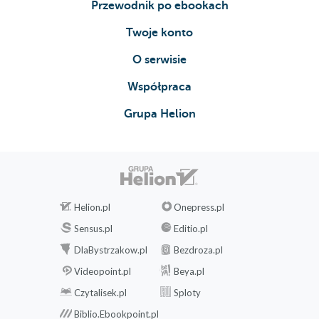
Przewodnik po ebookach
Paleochori
Zachodnia część wyspy
Twoje konto
Empourios
O serwisie
Przylądek vani
Kleftiko
Współpraca
Plaże Milos
Kimolos
Grupa Helion
Mykonos
Chora
Warto zobaczyć
Ano Mera
Warto zobaczyć
Helion.pl
Onepress.pl
Okolice
Sensus.pl
Editio.pl
Inne miejscowości
Plaże Mykonos
DlaBystrzakow.pl
Bezdroza.pl
Delos
Videopoint.pl
Beya.pl
Historia
Czytalisek.pl
Sploty
Warto zobaczyć
Biblio.Ebookpoint.pl
Sanktuarium