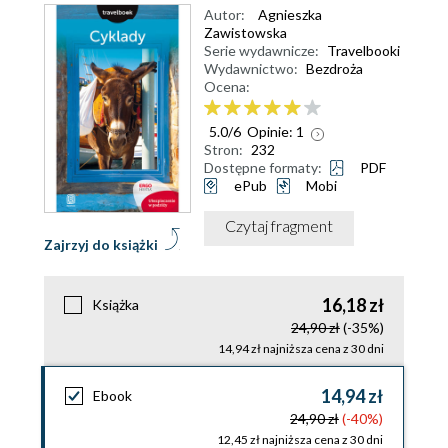
Autor:
Agnieszka
Zawistowska
Serie wydawnicze:
Travelbooki
Wydawnictwo:
Bezdroża
Ocena:
5.0
/
6
Opinie:
1
Stron:
232
Dostępne formaty:
PDF
ePub
Mobi
Czytaj fragment
Zajrzyj do książki
16,18 zł
Książka
24,90 zł
(-35%)
14,94 zł najniższa cena z 30 dni
14,94 zł
Ebook
24,90 zł
(-40%)
12,45 zł najniższa cena z 30 dni