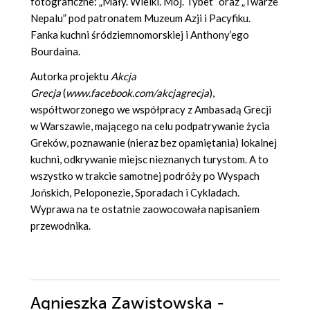
fotograficzne: „Mały. Wielki. Mój. Tybet” oraz „Twarze
Nepalu” pod patronatem Muzeum Azji i Pacyfiku.
Fanka kuchni śródziemnomorskiej i Anthony’ego
Bourdaina.
Autorka projektu
Akcja
Grecja
(
www.facebook.com/akcjagrecja
),
współtworzonego we współpracy z Ambasadą Grecji
w Warszawie, mającego na celu podpatrywanie życia
Greków, poznawanie (nieraz bez opamiętania) lokalnej
kuchni, odkrywanie miejsc nieznanych turystom. A to
wszystko w trakcie samotnej podróży po Wyspach
Jońskich, Peloponezie, Sporadach i Cykladach.
Wyprawa na te ostatnie zaowocowała napisaniem
przewodnika.
Agnieszka Zawistowska -