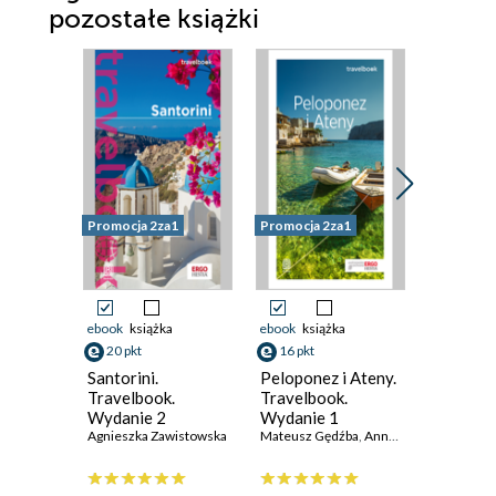
pozostałe książki
Promocja 2za1
Promocja 2za1
Promocja 
ebook
książka
ebook
książka
ebook
ksi
20 pkt
16 pkt
16 pkt
Santorini.
Peloponez i Ateny.
Cyklady.
Travelbook.
Travelbook.
Travelb
Wydanie 2
Wydanie 1
Wydanie
Agnieszka Zawistowska
Mateusz Gędźba
,
Anna Śliwa
,
Agnieszka
Agnieszka