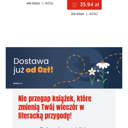
Krajobrazy
49.90zł
(-40%)
49.90z
35.94 zł
Klimat
59.90zł
(-40%)
Przyroda
Społeczeństwo
Język
Religia
Obyczaje
Kultura i sztuka
Architektura
Tradycje wyspiarskie
Kultura ludowa
Kuchnia
Wyspiarskie przysmaki
Antiparos
Nie przegap książek, które
Folegandros
Ios
zmienią Twój wieczór w
Milos
literacką przygodę!
Mykonos
Naksos