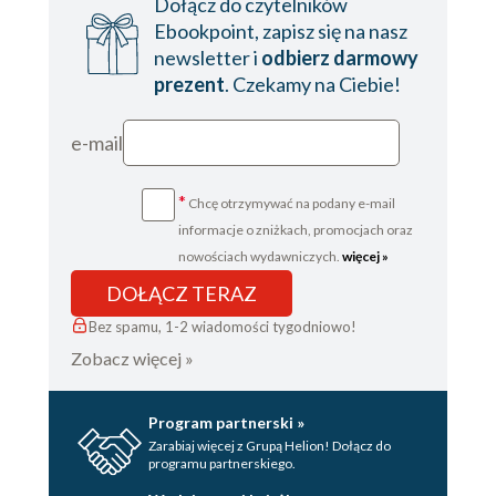
Dołącz do czytelników
Paros
Ebookpoint, zapisz się na nasz
Santorini
newsletter i
odbierz darmowy
Siros
prezent
. Czekamy na Ciebie!
Zwiedzanie Cyklad
Antiparos
e-mail
Chora
Warto zobaczyć
*
Chcę otrzymywać na podany e-mail
Centrum i północ wyspy
informacje o zniżkach, promocjach oraz
Okoliczne wysepki
nowościach wydawniczych.
więcej »
Despotiko
Saliagos
DOŁĄCZ TERAZ
Plaże Antiparos
Bez spamu, 1-2 wiadomości tygodniowo!
Folegandros
Zobacz więcej »
Chora
Okolice
Program partnerski »
Inne miejscowości
Zarabiaj więcej z Grupą Helion! Dołącz do
Ano meria
programu partnerskiego.
Okolice