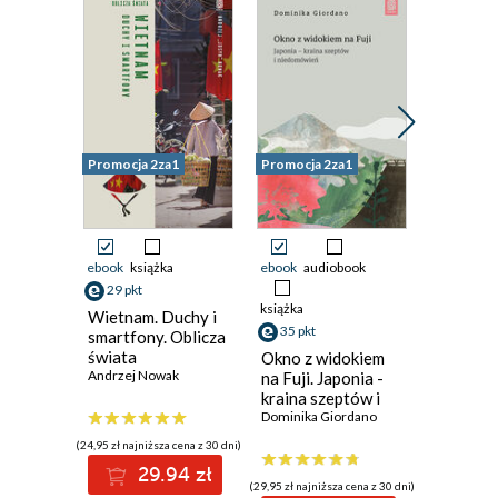
Wybór czasu podróży
Mapy
Słowniki i rozmówki
Formalności
Przepisy wizowe
Ubezpieczenie
Promocja 2za1
Promocja 2za1
Promocja 
Dojazd
Na miejscu
Komunikacja
Na wyspach
ebook
książka
ebook
audiobook
ebook
ksi
Pomiędzy
29 pkt
29 pkt
wyspami
książka
Wietnam. Duchy i
Korea
Noclegi
35 pkt
smartfony. Oblicza
Południ
Wyżywienie
świata
Travelb
Okno z widokiem
Andrzej Nowak
Wydanie
na Fuji. Japonia -
Aktywny wypoczynek
kraina szeptów i
Informator AZ
niedomówień
Dominika Giordano
Informacje krajoznawcze
(24,95 zł najniższa cena z 30 dni)
(24,95 zł najni
29.94 zł
2
Krajoznawcze ABC
(29,95 zł najniższa cena z 30 dni)