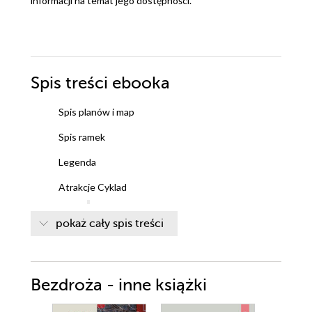
informacji na temat jego dostępności.
Spis treści
ebooka
Spis planów i map
Spis ramek
Legenda
Atrakcje Cyklad
Malownicze miasta
pokaż cały spis treści
Cuda natury
Ślady historii
Najciekawsze świątynie
Informacje praktyczne
Bezdroża - inne książki
Przed wyjazdem