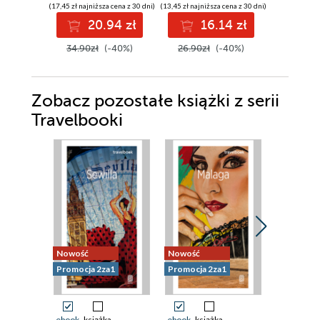
(17,45 zł najniższa cena z 30 dni)
(13,45 zł najniższa cena z 30 dni)
(13,45 zł najni
20.94 zł
16.14 zł
1
34.90zł
(-40%)
26.90zł
(-40%)
26.90z
Zobacz pozostałe książki z serii
Travelbooki
Nowość
Nowość
Nowość
Promocja 2za1
Promocja 2za1
Promocja 
ebook
książka
ebook
książka
ebook
ksi