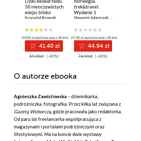
Dziki Beskid Niski.
Norwegia.
Szlaki 
50 nieoczywistych
trek&travel.
Europy. 
miejsc blisko
Wydanie 1
pełnych
natury
Krzysztof Bzowski
Sławomir Adamczak
,
Olgierd Adamczak
Daniel Sie
(34,50 zł najniższa cena z 30 dni)
(37,45 zł najniższa cena z 30 dni)
(39,50 zł najni
41.40 zł
44.94 zł
4
69.00zł
(-40%)
74.90zł
(-40%)
79.00z
O autorze
ebooka
Agnieszka Zawistowska
– dziennikarka,
podróżniczka, fotografka. Przez kilka lat związana z
Gazetą Wyborczą
, gdzie pracowała jako redaktorka.
Od paru lat freelancerka współpracująca z
magazynami i portalami podróżniczymi oraz
lifestylowymi. Ma na koncie dwie wystawy