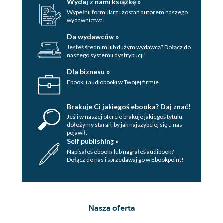
Wydaj z nami książkę »
Karavostassis
Wypełnij formularz i zostań autorem naszego
Plaże Folegandros
wydawnictwa.
Ios
Da wydawców »
Chora
Jesteś średnim lub dużym wydawcą? Dołącz do
Warto zobaczyć
naszego systemu dystrybucji!
Okolice
Dla biznesu »
Inne miejscowości
Ebooki i audiobooki w Twojej firmie.
Plaże Ios
Milos
Brakuje Ci jakiegoś ebooka? Daj znać!
Plaka
Jeśli w naszej ofercie brakuje jakiegoś tytulu,
Warto zobaczyć
dołożymy starań, by jak najszybciej się u nas
pojawił.
Okolice
Self publishing »
Adamas
Napisałeś ebooka lub nagrałeś audibook?
Warto zobaczyć
Dołącz do nas i sprzedawaj go w Ebookpoint!
Okolice
Wschodnia część wyspy
Pollonia
Zefiria
Nasza oferta
Paliorema