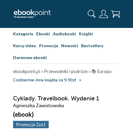
Kategorie
Ebooki
Audiobooki
Książki
Kursy video
Promocje
Nowości
Bestsellery
Darmowe ebooki
ebookpoint.pl
»
Przewodniki i podróże
»
📚 Europa
Codziennie inna książka za 9,90zł
Cyklady. Travelbook. Wydanie 1
Agnieszka Zawistowska
(ebook)
Promocja 2za1