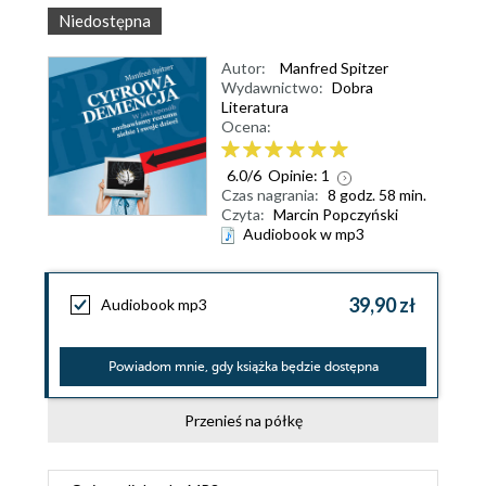
Niedostępna
Autor:
Manfred Spitzer
Wydawnictwo:
Dobra
Literatura
Ocena:
6.0
/
6
Opinie:
1
Czas nagrania:
8 godz. 58 min.
Czyta:
Marcin Popczyński
Audiobook w mp3
39,90 zł
Audiobook mp3
Powiadom mnie, gdy książka będzie dostępna
Przenieś na półkę