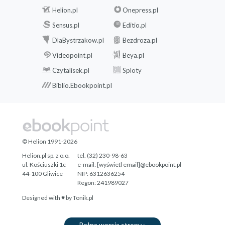
PRZYPISY AUTORA
Helion.pl
Onepress.pl
BIBLIOGRAFIA
Sensus.pl
Editio.pl
DlaBystrzakow.pl
Bezdroza.pl
Videopoint.pl
Beya.pl
Czytalisek.pl
Sploty
Biblio.Ebookpoint.pl
© Helion 1991-2026
Helion.pl sp. z o.o.
tel. (32) 230-98-63
ul. Kościuszki 1c
e-mail:
[wyświetl email]@ebookpoint.pl
44-100 Gliwice
NIP: 6312636254
Regon: 241989027
Designed with ♥ by
Tonik.pl
Pełna wersja strony »