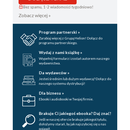
Powierzchowność zamiast hermeneutyki
E-booki zamiast podręczników?
Bez spamu, 1-2 wiadomości tygodniowo!
Podsumowanie
Zobacz więcej »
10. WIELOZADANIOWOŚĆ – ROZPROSZONA UWAGA
Wszystko i to najlepiej w tej samej chwili –
charakterystyka wielozadaniowości
Program partnerski »
Czy wielozadaniowość rozwija nas intelektualnie?
Zarabiaj więcej z Grupą Helion! Dołącz do
Kontrolowanie własnego myślenia
programu partnerskiego.
Podsumowanie
11. SAMOKONTROLA KONTRA STRES
Wydaj z nami książkę »
Kontrolowanie własnego zachowania: pamięć robocza,
Wypełnij formularz i zostań autorem naszego
zdolność powstrzymania się (inhibicja) i przystosowania się
wydawnictwa.
(elastyczność)
Ćwiczenie woli jest jak nauka mówienia
Da wydawców »
Żyć długo w zdrowiu i szczęściu
Jesteś średnim lub dużym wydawcą? Dołącz do
Stres jako skutek braku samokontroli
naszego systemu dystrybucji!
Chroniczny brak kontroli
Czy można ćwiczyć uwagę za pomocą komputera?
Dla biznesu »
Podsumowanie
Ebooki i audiobooki w Twojej firmie.
12. SKUTKI BEZSENNOŚCI, DEPRESJI I UZALEŻNIEŃ
DLA ZDROWIA FIZYCZNEGO
Brakuje Ci jakiegoś ebooka? Daj znać!
Sen
Depresja
Jeśli w naszej ofercie brakuje jakiegoś tytulu,
Uzależnienia
dołożymy starań, by jak najszybciej się u nas
pojawił.
Podsumowanie