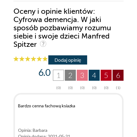
Oceny i opinie klientów:
Cyfrowa demencja. W jaki
sposób pozbawiamy rozumu
siebie i swoje dzieci Manfred
Spitzer
Dodaj opinię
6.0
1
2
3
4
5
6
(0)
(0)
(0)
(0)
(0)
(1)
Bardzo cenna fachową ksiazka
Opinia: Barbara
Opinia dodana: 2021-05-21