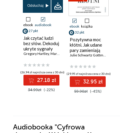
Odsłuchaj
Odsłuch
ebook
audiobook
ebook
aud
ebook
książka
27 pkt
32 pkt
książka
Jak czytać ludzi
Pozytywna moc
14 pkt
bez słów. Dekoduj
kłótni. Jak udane
ukryte sygnały
Biohack
pary zamieniają
ciała
Gregory Hartley
,
Maryann Karinch
menopau
konflikt w więź
Julie Schwartz Gottman PhD
,
John Gott
Zrozum 
zaakceptu
Aleksandr
długo w
(26,94 zł najniższa cena z 30 dni)
(29,95 zł najniższa cena z 30 dni)
27.18 zł
32.95 zł
(12,90 zł najni
34.99zł
(-22%)
1
59.90zł
(-45%)
54.90z
Audiobooka
"Cyfrowa