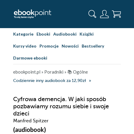
Kategorie
Ebooki
Audiobooki
Książki
Kursy video
Promocje
Nowości
Bestsellery
Darmowe ebooki
ebookpoint.pl
»
Poradniki
»
📚 Ogólne
Codziennie inny audiobook za 12,90zł
Cyfrowa demencja. W jaki sposób
pozbawiamy rozumu siebie i swoje
dzieci
Manfred Spitzer
(audiobook)